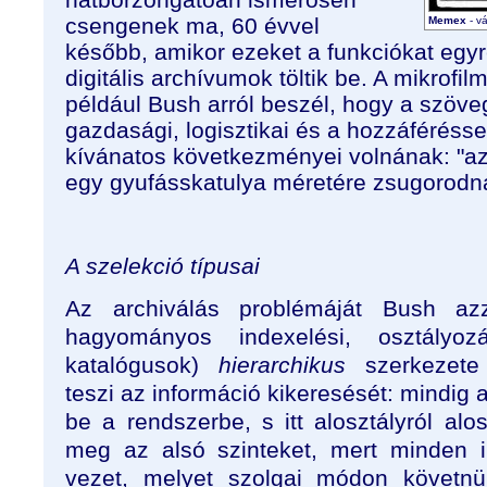
csengenek ma, 60 évvel
Memex
- v
később, amikor ezeket a funkciókat egyr
digitális archívumok töltik be. A mikrofil
például Bush arról beszél, hogy a szöve
gazdasági, logisztikai és a hozzáférésse
kívánatos következményei volnának: "az
egy gyufásskatulya méretére zsugorodna
A szelekció típusai
Az archiválás problémáját Bush az
hagyományos indexelési, osztályoz
katalógusok)
hierarchikus
szerkezete 
teszi az információ kikeresését: mindig a
be a rendszerbe, s itt alosztályról alos
meg az alsó szinteket, mert minden i
vezet, melyet szolgai módon követnü