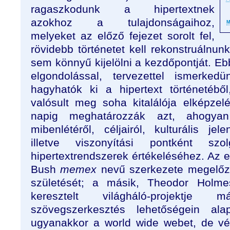
ragaszkodunk a hipertextnek
azokhoz a tulajdonságaihoz,
M
melyeket az előző fejezet sorolt fel,
rövidebb történetet kell rekonstruálnu
sem könnyű kijelölni a kezdőpontját. Eb
elgondolással, tervezettel ismerke
hagyhatók ki a hipertext történetéb
valósult meg soha kitalálója elképzel
napig meghatározzák azt, ahogyan 
mibenlétéről, céljairól, kulturális je
illetve viszonyítási pontként sz
hipertextrendszerek értékeléséhez. Az 
Bush
memex
nevű szerkezete megelőz
születését; a másik, Theodor Hol
keresztelt világháló-projektj
szövegszerkesztés lehetőségein al
ugyanakkor a world wide webet, de vég