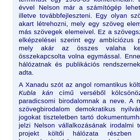
évvel Nelson már a számítógép lehető
illetve továbbfejleszteni. Egy olyan s
akart létrehozni, mely egy szöveg elem
más szövegek elemeivel. Ez a szövegsz
elképzelései szerint egy ambíciózus 
mely akár az összes valaha kel
összekapcsolta volna egymással. Enne
hálózatnak és publikációs rendszern
adta.
A Xanadu szót az angol romantikus költ
Kubla kán
című verséből kölcsönöz
paradicsomi birodalomnak a neve. A 
szövegbirodalom demokratikus nyilv
jogokat tiszteletben tartó dokumentumh
jelzi Nelson vállalkozásának irodalmi 
projekt költői hálózata részben