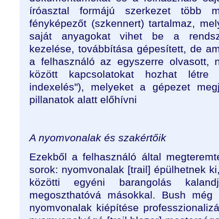
íróasztal formájú szerkezet több mik
fényképezőt (szkennert) tartalmaz, mel
saját anyagokat vihet be a rends
kezelése, továbbítása gépesített, de a
a felhasználó az egyszerre olvasott,
között kapcsolatokat hozhat létre
indexelés"), melyeket a gépezet me
pillanatok alatt előhívni
A nyomvonalak és szakértőik
Ezekből a felhasználó által megteremt
sorok: nyomvonalak [trail] épülhetnek 
közötti egyéni barangolás kaland
megoszthatóvá másokkal. Bush még az
nyomvonalak kiépítése professzionalizá