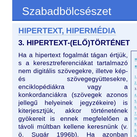
Szabadbölcsészet
HIPERTEXT, HIPERMÉDIA
3. HIPERTEXT-(ELŐ)TÖRTÉNET
Ha a hipertext fogalmát tágan értjük,
H
s a keresztreferenciákat tartalmazó
R
nem digitális szövegekre, illetve kép-
és szövegegyüttesekre,
1
2
enciklopédiákra vagy a
3.
konkordanciákra (szövegek azonos
4
jellegű helyeinek jegyzékeire) is
5
6
kiterjesztjük, akkor történetének
7
gyökereit is ennek megfelelően a
s
8
távoli múltban kellene keresnünk (v.
9
ö. Sugár 1996b). Ha azonban
F