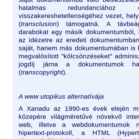
hatalmas redundanciáho
visszakereshetetlenségéhez vezet, hely
(
transclusion
) támogatná. A távbe
darabokat egy másik dokumentumból, 
az idézetre az eredeti dokumentumban
saját, hanem más dokumentumában is le
megvalósított "kölcsönzéseket" adminisz
jogdíj járna a dokumentumok hasz
(
transcopyright
).
A www utopikus alternatívája
A Xanadu az 1990-es évek elején me
közepére világméretűvé növekvő inter
web, illetve a webdokumentumok n
hipertext-protokoll, a HTML (Hype