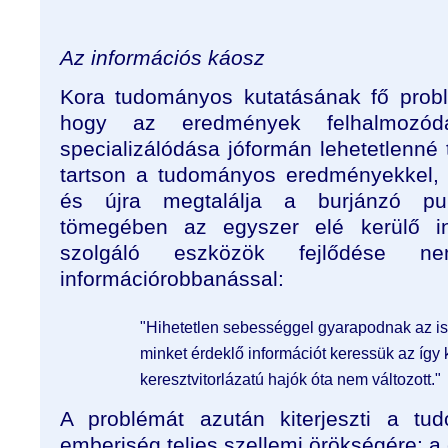
Az információs káosz
Kora tudományos kutatásának fő probl
hogy az eredmények felhalmozódá
specializálódása jóformán lehetetlenné 
tartson a tudományos eredményekkel, 
és újra megtalálja a burjánzó publi
tömegében az egyszer elé kerülő in
szolgáló eszközök fejlődése n
információrobbanással:
"Hihetetlen sebességgel gyarapodnak az ism
minket érdeklő információt keressük az így k
keresztvitorlázatú hajók óta nem változott."
A problémát azután kiterjeszti a tu
emberiség teljes szellemi örökségére: 