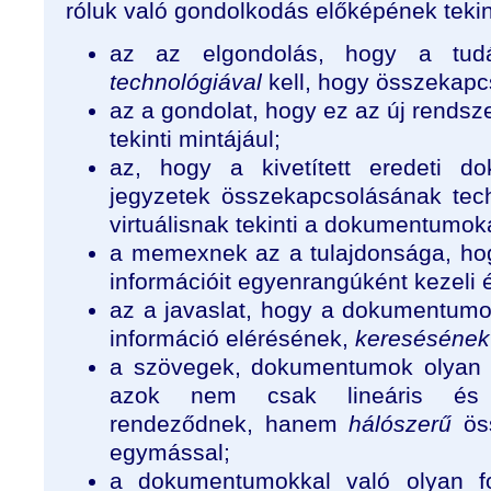
róluk való gondolkodás előképének teki
az az elgondolás, hogy a tud
technológiával
kell, hogy összekapc
az a gondolat, hogy ez az új rends
tekinti mintájául;
az, hogy a kivetített eredeti 
jegyzetek összekapcsolásának tech
virtuálisnak tekinti a dokumentumo
a memexnek az a tulajdonsága, h
információit egyenrangúként kezeli é
az a javaslat, hogy a dokumentumo
információ elérésének,
keresésének
a szövegek, dokumentumok olyan e
azok nem csak lineáris és h
rendeződnek, hanem
hálószerű
öss
egymással;
a dokumentumokkal való olyan fo