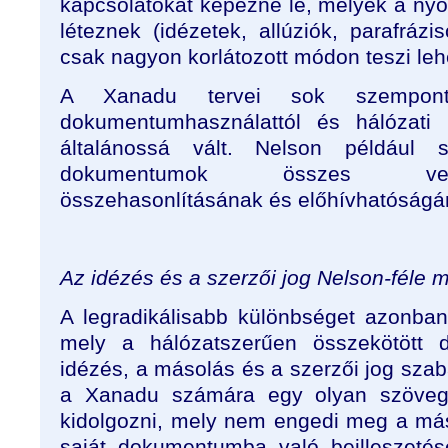
kapcsolatokat képezné le, melyek a nyo
léteznek (idézetek, allúziók, parafráz
csak nagyon korlátozott módon teszi leh
A Xanadu tervei sok szempontb
dokumentumhasználattól és hálózati l
általánossá vált. Nelson például 
dokumentumok összes verzi
összehasonlításának és előhívhatóságá
Az idézés és a szerzői jog Nelson-féle m
A legradikálisabb különbséget azonban 
mely a hálózatszerűen összekötött
idézés, a másolás és a szerzői jog szab
a Xanadu számára egy olyan szövegke
kidolgozni, mely nem engedi meg a má
saját dokumentumba való beilleszetés