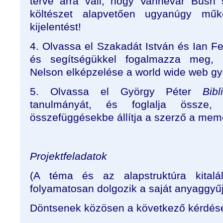
terve arra vall, hogy Vannevar Bush
költészet alapvetően ugyanúgy műk
kijelentést!
4. Olvassa el Szakadát István és Ian F
és segítségükkel fogalmazza meg, 
Nelson elképzelése a world wide web gy
5. Olvassa el György Péter
Bib
tanulmányát, és foglalja össze, 
összefüggésekbe állítja a szerző a mem
Projektfeladatok
(A téma és az alapstruktúra kitalá
folyamatosan dolgozik a saját anyaggyűj
Döntsenek közösen a következő kérdése