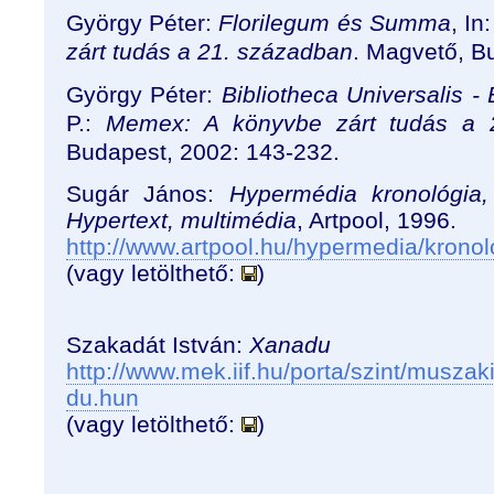
György Péter:
Florilegum és Summa
, In
zárt tudás a 21. században
. Magvető, B
György Péter:
Bibliotheca Universalis - 
P.:
Memex: A könyvbe zárt tudás a 
Budapest, 2002: 143-232.
Sugár János:
Hypermédia kronológia
Hypertext, multimédia
, Artpool, 1996.
http://www.artpool.hu/hypermedia/kronol
(vagy letölthető:
)
Szakadát István:
Xanadu
http://www.mek.iif.hu/porta/szint/musza
du.hun
(vagy letölthető:
)