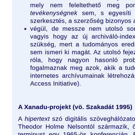
mely nem feleltethető meg pon
tevékenységnek
sem, s egyesíti
szerkesztés, a szerzőség bizonyos 
végül, de messze nem utolsó sor
vagyis hogy az új archiváló-inde
szükség, mert a tudományos er
sem ismeri ki magát. Az utolsó fej
róla, hogy nagyon hasonló pro
fogalmaznak meg azok, akik a tudo
internetes archívumainak létrehoz
Access Initiative).
A Xanadu-projekt (vö. Szakadát 1995)
A
hipertext
szó digitális szöveghálózat
Theodor Holme Nelsontól származik, ő
terminust egy 1965-ös konferencián