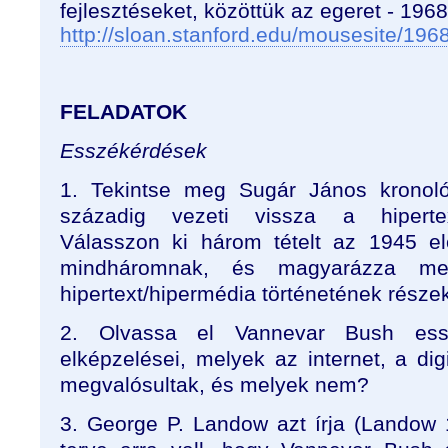
fejlesztéseket, közöttük az egeret - 1968
http://sloan.stanford.edu/mousesite/19
FELADATOK
Esszékérdések
1. Tekintse meg Sugár János kronológ
századig vezeti vissza a hipertext
Válasszon ki három tételt az 1945 el
mindháromnak, és magyarázza meg
hipertext/hipermédia történetének része
2. Olvassa el Vannevar Bush ess
elképzelései, melyek az internet, a di
megvalósultak, és melyek nem?
3. George P. Landow azt írja (Landow