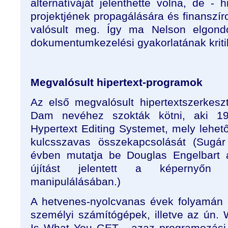
alternatíváját jelenthette volna, de - 
projektjének propagálására és finanszí
valósult meg. Így ma Nelson elgond
dokumentumkezelési gyakorlatának kriti
Megvalósult hipertext-programok
Az első megvalósult hipertextszerkes
Dam nevéhez szokták kötni, aki 196
Hypertext Editing Systemet, mely lehe
kulcsszavas összekapcsolását (Sugá
évben mutatja be Douglas Engelbart a
újítást jelentett a képernyőn 
manipulálásában.)
A hetvenes-nyolcvanas évek folyamán 
személyi számítógépek, illetve az ú
Is What You GET - azaz programozási 