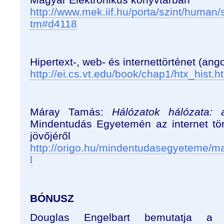
http://www.mek.iif.hu/porta/szint/human/
tm#d4118
Hipertext-, web- és internettörténet (ango
http://ei.cs.vt.edu/book/chap1/htx_hist.h
Máray Tamás:
Hálózatok hálózata: 
Mindentudás Egyetemén az internet tört
jövőjéről
http://origo.hu/mindentudasegyeteme/
l
BÓNUSZ
Douglas Engelbart bemutatja a 