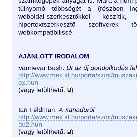
számítógépek anyagát is. Mára a nem pr
túlnyomó többségét a (részben ing
weboldal-szerkesztőkkel készítik
hipertextszerkesztő szoftverek 
webkompatibilissé.
AJÁNLOTT IRODALOM
Vannevar Bush:
Út az új gondolkodás fe
http://www.mek.iif.hu/porta/szint/musz
ex.hun
(vagy letölthető:
)
Ian Feldman:
A Xanaduról
http://www.mek.iif.hu/porta/szint/musza
du2.hun
(vagy letölthető:
)