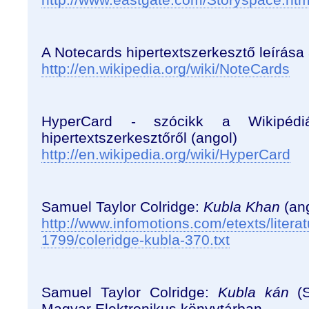
A Notecards hipertextszerkesztő leírása
http://en.wikipedia.org/wiki/NoteCards
HyperCard - szócikk a Wikipéd
hipertextszerkesztőről (angol)
http://en.wikipedia.org/wiki/HyperCard
Samuel Taylor Colridge:
Kubla Khan
(an
http://www.infomotions.com/etexts/litera
1799/coleridge-kubla-370.txt
Samuel Taylor Colridge:
Kubla kán
(S
Magyar Elektronikus könyvtárban