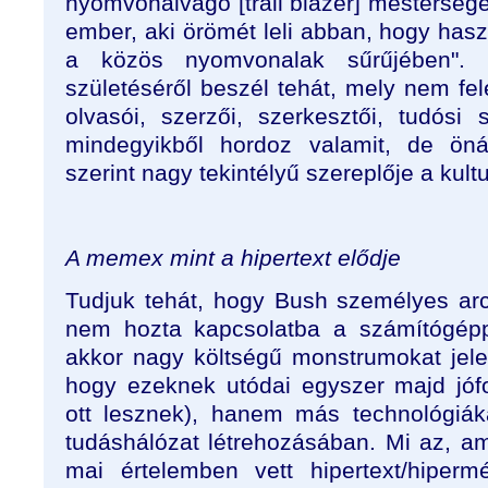
nyomvonalvágó [trail blazer] mesterség
ember, aki örömét leli abban, hogy has
a közös nyomvonalak sűrűjében". 
születéséről beszél tehát, mely nem fe
olvasói, szerzői, szerkesztői, tudós
mindegyikből hordoz valamit, de öná
szerint nagy tekintélyű szereplője a kultu
A memex mint a hipertext elődje
Tudjuk tehát, hogy Bush személyes arc
nem hozta kapcsolatba a számítógépp
akkor nagy költségű monstrumokat jelen
hogy ezeknek utódai egyszer majd jóf
ott lesznek), hanem más technológiák
tudáshálózat létrehozásában. Mi az, 
mai értelemben vett hipertext/hipermé