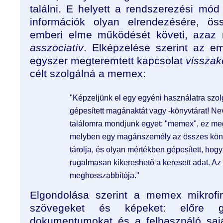
találni. E helyett a rendszerezési mód 
információk olyan elrendezésére, ös
emberi elme működését követi, azaz 
asszociatív
. Elképzelése szerint az em
egyszer megteremtett kapcsolat
visszak
célt szolgálná a memex:
"Képzeljünk el egy egyéni használatra szol
gépesített magánaktát vagy -könyvtárat! Ne
találomra mondjunk egyet: "memex", ez me
melyben egy magánszemély az összes könyv
tárolja, és olyan mértékben gépesített, hogy
rugalmasan kikereshető a keresett adat. A
meghosszabbítója."
Elgondolása szerint a memex mikrofi
szövegeket és képeket: előre gyá
dokumentumokat és a felhasználó sajá