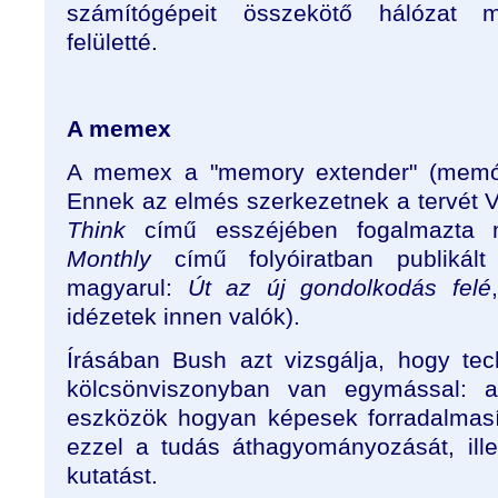
számítógépeit összekötő hálózat m
felületté.
A memex
A memex a "memory extender" (memória
Ennek az elmés szerkezetnek a tervét
Think
című esszéjében fogalmazta
Monthly
című folyóiratban publiká
magyarul:
Út az új gondolkodás felé
idézetek innen valók).
Írásában Bush azt vizsgálja, hogy te
kölcsönviszonyban van egymással: a 
eszközök hogyan képesek forradalmasít
ezzel a tudás áthagyományozását, il
kutatást.