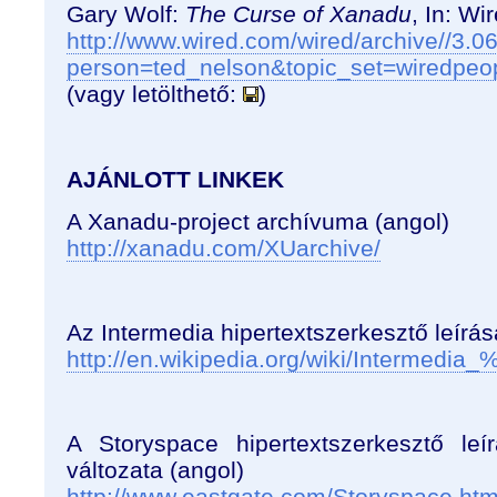
Gary Wolf:
The Curse of Xanadu
, In:
Wir
http://www.wired.com/wired/archive//3.0
person=ted_nelson&topic_set=wiredpeo
(vagy letölthető:
)
AJÁNLOTT LINKEK
A Xanadu-project archívuma (angol)
http://xanadu.com/XUarchive/
Az Intermedia hipertextszerkesztő leírá
http://en.wikipedia.org/wiki/Intermedia
A Storyspace hipertextszerkesztő le
változata (angol)
http://www.eastgate.com/Storyspace.htm