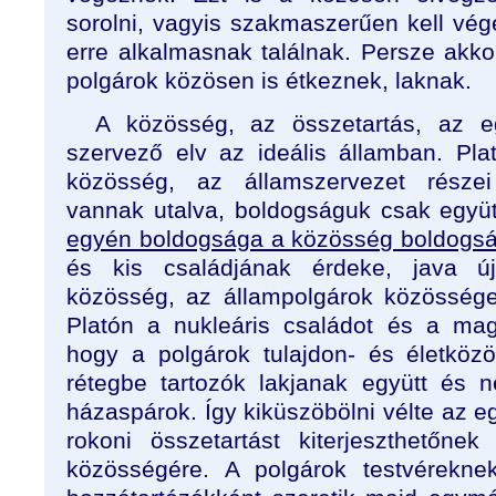
sorolni, vagyis szakmaszerűen kell vége
erre alkalmasnak találnak. Persze akko
polgárok közösen is étkeznek, laknak.
A közösség, az összetartás, az eg
szervező elv az ideális államban. Pl
közösség, az államszervezet része
vannak utalva, boldogságuk csak együ
egyén boldogsága a közösség boldogság
és kis családjának érdeke, java ú
közösség, az állampolgárok közössége 
Platón a nukleáris családot és a magá
hogy a polgárok tulajdon- és életköz
rétegbe tartozók lakjanak együtt és n
házaspárok. Így kiküszöbölni vélte az eg
rokoni összetartást kiterjeszthetőne
közösségére. A polgárok testvéreknek