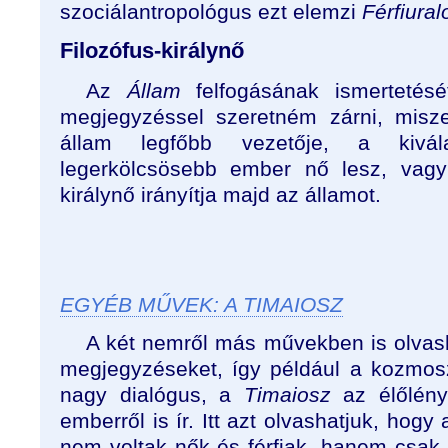
szociálantropológus ezt elemzi
Férfiura
Filozófus-királynő
Az
Állam
felfogásának ismertetés
megjegyzéssel szeretném zárni, misze
állam legfőbb vezetője, a kivál
legerkölcsösebb ember nő lesz, vagyi
királynő irányítja majd az államot.
EGYÉB MŰVEK: A TIMAIOSZ
A két nemről más művekben is olvas
megjegyzéseket, így például a kozmos
nagy dialógus, a
Timaiosz
az élőlén
emberről is ír. Itt azt olvashatjuk, hog
nem voltak nők és férfiak, hanem csak 