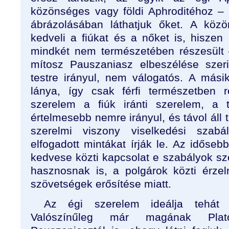
közönséges vagy földi Aphroditéhoz –
ábrázolásában láthatjuk őket. A köz
kedveli a fiúkat és a nőket is, hiszen
mindkét nem természetében részesült
mítosz Pauszaniasz elbeszélése szer
testre irányul, nem válogatós. A mási
lánya, így csak férfi természetben 
szerelem a fiúk iránti szerelem, a 
értelmesebb nemre irányul, és távol áll t
szerelmi viszony viselkedési szabá
elfogadott mintákat írják le. Az idősebb
kedvese közti kapcsolat e szabályok sz
hasznosnak is, a polgárok közti érzel
szövetségek erősítése miatt.
Az égi szerelem ideálja tehát fé
Valószínűleg már magának Plató