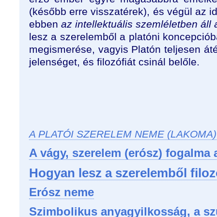
(később erre visszatérek), és végül az id
ebben
az intellektuális szemléletben ál
lesz a szerelemből a platóni koncepcióba
megismerése, vagyis Platón teljesen át
jelenséget, és filozófiát csinál belőle.
A PLATÓI SZERELEM NEME (LAKOMA)
A vágy, szerelem (erósz) fogalma a
Hogyan lesz a szerelemből filoz
Erósz neme
Szimbolikus anyagyilkosság, a sz