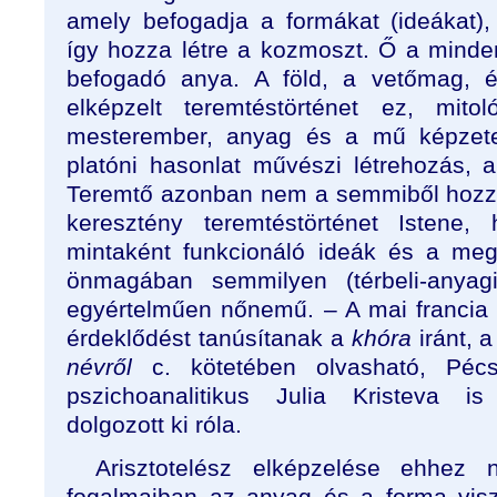
amely befogadja a formákat (ideákat)
így hozza létre a kozmoszt. Ő a minde
befogadó anya. A föld, a vetőmag, é
elképzelt teremtéstörténet ez, mito
mesterember, anyag és a mű képzete 
platóni hasonlat művészi létrehozás, a
Teremtő azonban nem a semmiből hozza
keresztény teremtéstörténet Isten
mintaként funkcionáló ideák és a meg
önmagában semmilyen (térbeli-anyagi
egyértelműen nőnemű. – A mai francia 
érdeklődést tanúsítanak a
khóra
iránt, a
névről
c. kötetében olvasható, Péc
pszichoanalitikus Julia Kristeva is
dolgozott ki róla.
Arisztotelész elképzelése ehhez
fogalmaiban az anyag és a forma vis