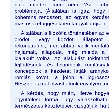
nála mindez még nem ’Az emberi
problémája. (Általában is igaz, hogy 
koherens rendszert, az egyes kérdése
más összefüggésekben tárgyalja újra.)
Általában a filozófia történetében az
eredeti vagy kezdeti állapotot p
rekonstruálni, mert abban vélik megtal
hajlamait, állapotát, még mielőtt a 
kialakult volna. Az alakulást tekinthe
fejlődésnek, és tekinthetik romlásna
koncepciók a kezdetet látják aranyko
romlás követ, a jelen a legrossz
Hésziodosznál olvashatunk egy ilyen tör
A kérdés, hogy miért, illetve hogy
együttélési forma, úgy válaszolh
természetes késztetéseit vizsgáljuk, h