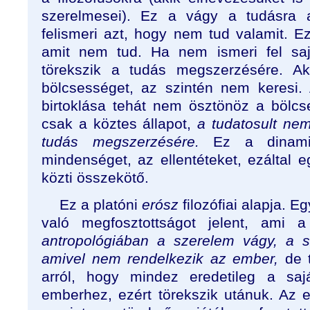
szerelmesei). Ez a vágy a tudásra a
felismeri azt, hogy nem tud valamit. Ezé
amit nem tud. Ha nem ismeri fel saj
törekszik a tudás megszerzésére. Ak
bölcsességet, az szintén nem keresi
birtoklása tehát nem ösztönöz a bölc
csak a köztes állapot,
a tudatosult nem
tudás megszerzésére.
Ez a dinami
mindenséget, az ellentéteket, ezáltal e
közti összekötő.
Ez a platóni
erósz
filozófiai alapja. E
való megfosztottságot jelent, ami 
antropológiában a szerelem vágy, a s
amivel nem rendelkezik az ember,
de t
arról, hogy mindez eredetileg a sajá
emberhez, ezért törekszik utánuk. Az 