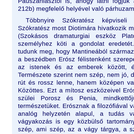
Pauszaniasztól is, ahogy látni fogju
212b) megfelelő helyével való párhuzam
Többnyire Szókratész képviseli 
Szókratész most Diotimára hivatkozik mi
(Szokásos dramaturgiai eszköz Pla
személyhez köti a gondolat eredetét.
tudunk meg, hogy Mantineából származ
a beszédben Erósz félistenként szere
az istenek és az emberek között, és
Természete szerint nem szép, nem jó, d
rút és rossz lenne, hanem középen va
Közöttes. Ezt a mítosz eszközeivel Eró
szülei Porosz és Penia, mindkettőjü
természetüket. Erósznak a filozófiával v
analóg helyzetén alapul, a tudás 
vágyakozás is egy közbülső tartomán
szép, ami szép, az a vágy tárgya, a sz