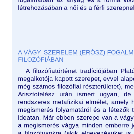
létrehozásában a női és a férfi szerepne
A VÁGY, SZERELEM (ERÓSZ) FOGALM
FILOZÓFIÁBAN
A filozófiatörténet tradíciójában Pl
megalkotója kapott szerepet, evvel alap
még számos filozófiai részterületet), m
Arisztotelész után ismert ugyan, d
rendszeres metafizikai elmélet, amely 
megismerés folyamatáról és a létezők t
ideatan. Már ebben szerepe van a vágy
a megismerés vágya minden emberre je
a filozófusokra (akik elnevezésüket is