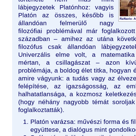
lábjegyzetek Platónhoz: vagyis
Platón az összes, később is
Raffaelo: A
állandóan felmerülő nagy
filozófiai problémával már foglalkozo
században – amihez az utána követ
filozófus csak állandóan lábjegyzet
Univerzális elme volt, a matematika
mértan, a csillagászat – azon kí
problémája, a boldog élet titka, hogyan é
amire vágyunk: a tudás vagy az élveze
felépítése, az igazságosság, az em
halhatatlansága, a kozmosz keletkezés
(hogy néhány nagyobb témát soroljak
foglalkoztatták).
Platón varázsa: művészi forma és fi
együttese, a dialógus mint gondolk