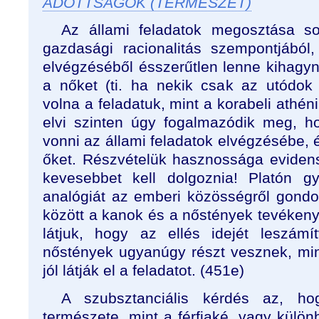
ADOTTSÁGOK (TERMÉSZET)
Az állami feladatok megosztása so
gazdasági racionalitás szempontjából
elvégzéséből ésszerűtlen lenne kihagyn
a nőket (ti. ha nekik csak az utódo
volna a feladatuk, mint a korabeli athén
elvi szinten úgy fogalmazódik meg, h
vonni az állami feladatok elvégzésébe, 
őket. Részvételük hasznossága eviden
kevesebbet kell dolgoznia! Platón g
analógiát az emberi közösségről gondo
között a kanok és a nőstények tevékeny
látjuk, hogy az ellés idejét leszám
nőstények ugyanúgy részt vesznek, mi
jól látják el a feladatot. (451e)
A szubsztanciális kérdés az, h
természete, mint a férfiaké, vagy külö