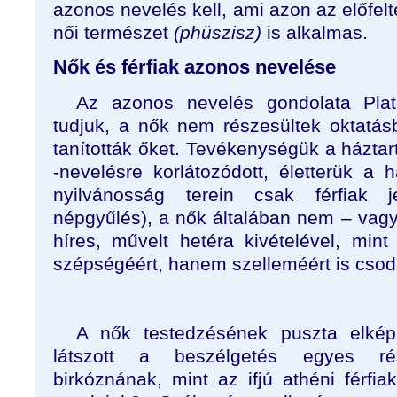
azonos nevelés kell, ami azon az előfelt
női természet
(phüszisz)
is alkalmas.
Nők és férfiak azonos nevelése
Az azonos nevelés gondolata Plat
tudjuk, a nők nem részesültek oktatásb
tanították őket. Tevékenységük a házta
-nevelésre korlátozódott, életterük a
nyilvánosság terein csak férfiak 
népgyűlés), a nők általában nem – vagy 
híres, művelt hetéra kivételével, min
szépségéért, hanem szelleméért is csod
A nők testedzésének puszta elkép
látszott a beszélgetés egyes rés
birkóznának, mint az ifjú athéni férfiak