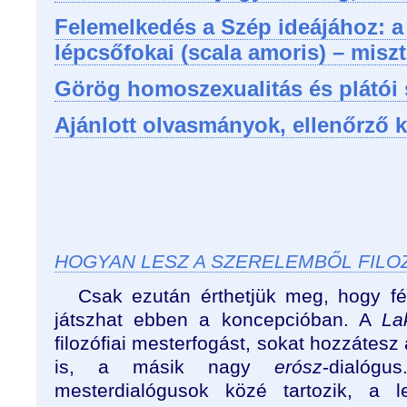
Felemelkedés a Szép ideájához: a
lépcsőfokai (scala amoris) – misz
Görög homoszexualitás és plátói
Ajánlott olvasmányok, ellenőrző 
HOGYAN LESZ A SZERELEMBŐL FILO
Csak ezután érthetjük meg, hogy fé
játszhat ebben a koncepcióban. A
La
filozófiai mesterfogást, sokat hozzátes
is, a másik nagy
erósz
-dialóg
mesterdialógusok közé tartozik, a l