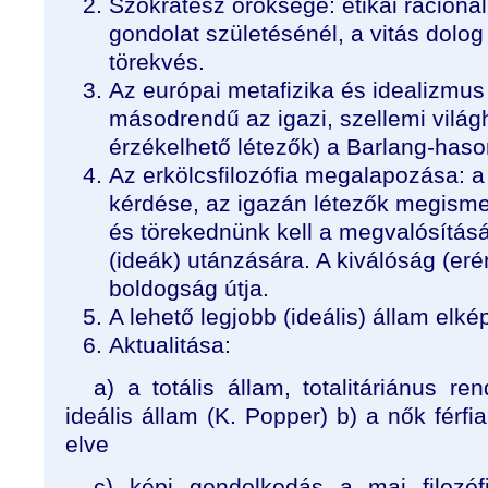
Szókratész öröksége: etikai racion
gondolat születésénél, a vitás dolo
törekvés.
Az európai metafizika és idealizmus a
másodrendű az igazi, szellemi világ
érzékelhető létezők) a Barlang-hason
Az erkölcsfilozófia megalapozása: a
kérdése, az igazán létezők megismer
és törekednünk kell a megvalósításá
(ideák) utánzására. A kiválóság (er
boldogság útja.
A lehető legjobb (ideális) állam elké
Aktualitása:
a) a totális állam, totalitáriánus r
ideális állam (K. Popper) b) a nők férf
elve
c) képi gondolkodás a mai filozófi