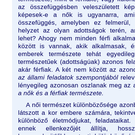
az összefüggésben veleszületett kép
képesek-e a nők is ugyanarra, ami
összefüggés, amelyben ez felmerül,
helyzet az olyan adottságok terén, a
lehet? Ahogy nem minden férfi alkalm
között is vannak, akik alkalmasak, 
emberek természete tehát egyedile
természetűek (adottságúak) azonos fela
akár férfiak. A két nem között az az
az állami feladatok szempontjából
relev
lényegileg azonosan oszlanak meg az 
a nők és a férfiak természete.
A női természet különbözősége azon
látszott a kor embere számára, tekintv
különböző életmódjukat, feladataikat
ennek ellenkezőjét állítja, hos