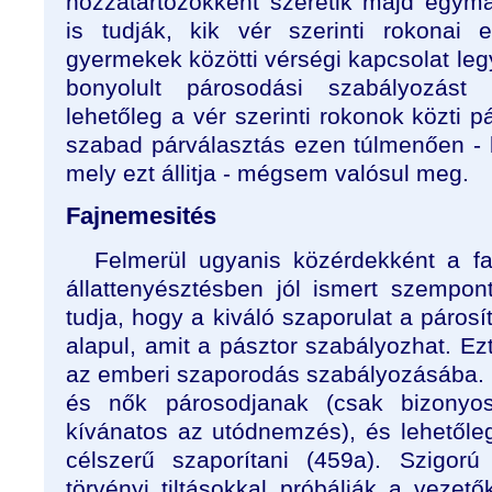
hozzátartózókként szeretik majd egym
is tudják, kik vér szerinti rokonai
gyermekek közötti vérségi kapcsolat le
bonyolult párosodási szabályozást k
lehetőleg a vér szerinti rokonok közti p
szabad párválasztás ezen túlmenően - 
mely ezt állitja - mégsem valósul meg.
Fajnemesités
Felmerül ugyanis közérdekként a fa
állattenyésztésben jól ismert szempont
tudja, hogy a kiváló szaporulat a páros
alapul, amit a pásztor szabályozhat. Ezt
az emberi szaporodás szabályozásába. K
és nők párosodjanak (csak bizonyos 
kívánatos az utódnemzés), és lehetőle
célszerű szaporítani (459a). Szigorú
törvényi tiltásokkal próbálják a vezet