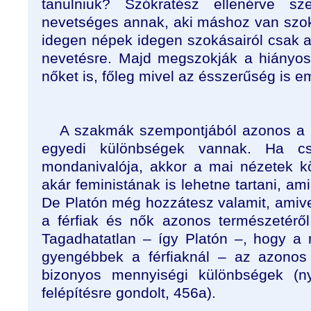
tanulniuk? Szókratész ellenérve s
nevetséges annak, aki máshoz van szo
idegen népek idegen szokásairól csak a 
nevetésre. Majd megszokják a hiányos
nőket is, főleg mivel az ésszerűség is em
A szakmák szempontjából azonos a 
egyedi különbségek vannak. Ha cs
mondanivalója, akkor a mai nézetek k
akár feministának is lehetne tartani, ami
De Platón még hozzátesz valamit, amivel
a férfiak és nők azonos természetéről
Tagadhatatlan – így Platón –, hogy a
gyengébbek a férfiaknál – az azonos
bizonyos mennyiségi különbségek (ny
felépítésre gondolt, 456a).