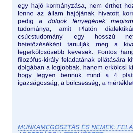
egy hajó kormányzása, nem érthet hoz
lenne az állam hajójának hivatott ko
pedig
a dolgok lényegének megism
tudománya, amit Platón dialektik
csúcstudomány, egy hosszú nevel
betetőzéséként tanulják meg a kiv
legerkölcsösebb kevesek. Fontos han
filozófus-király feladatának ellátására 
dolgában a legjobbak, hanem erkölcsi k
hogy legyen bennük mind a 4 plató
igazságosság, a bölcsesség, a mértékle
MUNKAMEGOSZTÁS ÉS NEMEK: FELAD