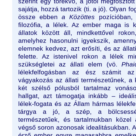
szerint egy törekvő, a jótól megfosztot
sajátja, hozzá tartozik (ti. a jó). Olyan
össze ebben
a Közöttes
pozícióban, 
filozófia, a lélek. Az ember maga is k
állatok között áll, mindkettővel roko
amelyhez hasonulni igyekszik, amenny
elemnek kedvez, azt erősíti, és az állat
felette. Az istenivel rokon a lélek 
szükségletei az állati elem (vö.
Phai
lélekfelfogásban az ész számit a
vágyakozás az állati természetűnek, a 
két szélső pólusból tartalmaz vonás
hallgat, azt támogatja inkább – ideál
lélek-fogata és az Állam hármas lélekfe
tárgya a jó, a szép, a bölcsessé
természetűek, és tartalmukban közel 
végső soron azonosak idealitásukban. A 
érző ember egyre magasabbra emelked