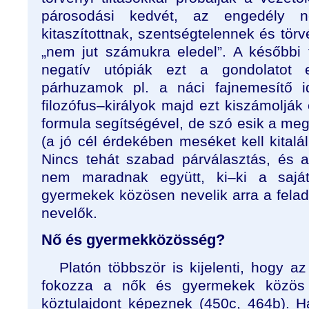
párosodási kedvét, az engedély né
kitaszítottnak, szentségtelennek és törv
„nem jut számukra eledel”. A későbbi t
negatív utópiák ezt a gondolatot e
párhuzamok pl. a náci fajnemesítő i
filozófus–királyok majd ezt kiszámoljá
formula segítségével, de szó esik a meg
(a jó cél érdekében meséket kell kital
Nincs tehát szabad párválasztás, és 
nem maradnak együtt, ki–ki a saját
gyermekek közösen nevelik arra a felada
nevelők.
Nő és gyermekközösség?
Platón többször is kijelenti, hogy az
fokozza a nők és gyermekek közös b
köztulajdont képeznek (450c, 464b). 