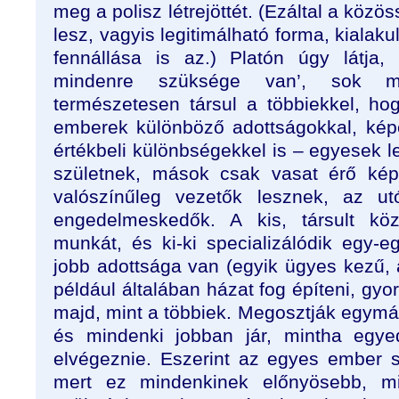
meg a polisz létrejöttét. (Ezáltal a közö
lesz, vagyis legitimálható forma, kialak
fennállása is az.) Platón úgy látja
mindenre szüksége van’, sok mi
természetesen társul a többiekkel, ho
emberek különböző adottságokkal, kép
értékbeli különbségekkel is – egyesek 
születnek, mások csak vasat érő kép
valószínűleg vezetők lesznek, az ut
engedelmeskedők. A kis, társult k
munkát, és ki-ki specializálódik egy-
jobb adottsága van (egyik ügyes kezű, 
például általában házat fog építeni, gyo
majd, mint a többiek. Megosztják egymá
és mindenki jobban jár, mintha egyed
elvégeznie. Eszerint az egyes ember sz
mert ez mindenkinek előnyösebb, m