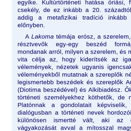
egyike. Kultúrtörténeti hatása óriási, 
csekély, de ez inkább a 20. századtól 
addig a metafizikai tradíció inkább 
előnyben.
A
Lakoma
témája erósz, a szerelem, 
résztvevők egy-egy beszéd form
mondanak arról, milyen a szerelem, és m
vita célja az, hogy kiderítsék az ig
vélemények, nézetek ugyanis igencsak
véleményekből mutatnak a szereplők né
legismertebb beszédek és szereplők A
(Diotima beszédével) és Alkibiadész. 
történeti személyekhez köthetők, de
Platónnak a gondolatait képviselik,
dialógusban a történeti nevek hordozói
különösen ismertté vált, aki az
vágyakozását avval a mítosszal mag