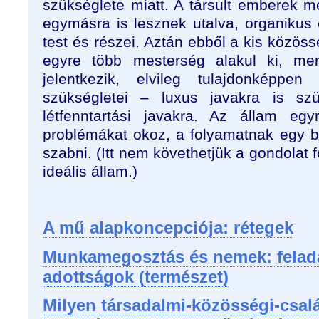
szükséglete miatt. A társult emberek m
egymásra is lesznek utalva, organikus 
test és részei. Aztán ebből a kis közös
egyre több mesterség alakul ki, mer
jelentkezik, elvileg tulajdonképpe
szükségletei – luxus javakra is s
létfenntartási javakra. Az állam egy
problémákat okoz, a folyamatnak egy bi
szabni. (Itt nem követhetjük a gondolat f
ideális állam.)
A mű alapkoncepciója: rétegek
Munkamegosztás és nemek: felada
adottságok (természet)
Milyen társadalmi-közösségi-csal