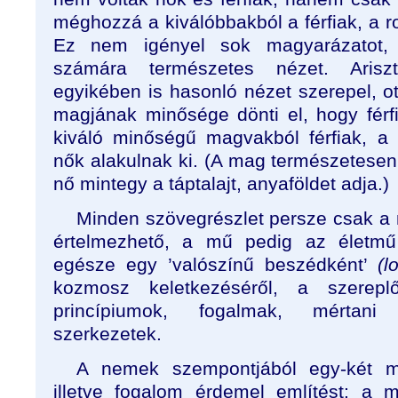
méghozzá a kiválóbbakból a férfiak, a 
Ez nem igényel sok magyarázatot,
számára természetes nézet. Ariszto
egyikében is hasonló nézet szerepel, o
magjának minősége dönti el, hogy férfi
kiváló minőségű magvakból férfiak, 
nők alakulnak ki. (A mag természetesen
nő mintegy a táptalajt, anyaföldet adja.)
Minden szövegrészlet persze csak a
értelmezhető, a mű pedig az élet
egésze egy ’valószínű beszédként’
(l
kozmosz keletkezéséről, a szer
princípiumok, fogalmak, mértani
szerkezetek.
A nemek szempontjából egy-két me
illetve fogalom érdemel említést: a 