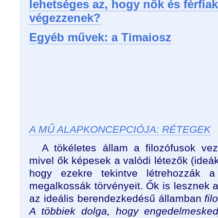
lehetséges az, hogy nők és férfi
végezzenek?
Egyéb művek: a Timaiosz
A MŰ ALAPKONCEPCIÓJA: RÉTEGEK
A tökéletes állam a filozófusok ve
mivel ők képesek a valódi létezők (ideá
hogy ezekre tekintve létrehozzák a
megalkossák törvényeit. Ők is lesznek a 
az ideális berendezkedésű államban
fil
A többiek dolga, hogy engedelmeske