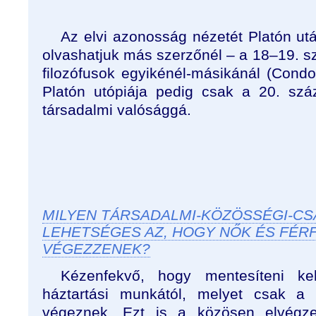
Az elvi azonosság nézetét Platón u
olvashatjuk más szerzőnél – a 18–19. s
filozófusok egyikénél-másikánál (Condorc
Platón utópiája pedig csak a 20. szá
társadalmi valósággá.
MILYEN TÁRSADALMI-KÖZÖSSÉGI-C
LEHETSÉGES AZ, HOGY NŐK ÉS FÉR
VÉGEZZENEK?
Kézenfekvő, hogy mentesíteni k
háztartási munkától, melyet csak a 
végeznek. Ezt is a közösen elvégze