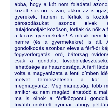
abba, hogy a két nem feladatai azono
között sok nő is van, akkor az is ig
gyerekek, hanem a férfiak is köztul
párosodásukat azonos elvek sz
’tulajdonolják’ közösen, férfiak és nők a 
a közös gyermekeket! A másik nem kö
nemre (és a gyermekekre) is áll. 
gondolkodás azonban eleve a férfi-őr kép
fegyverforgatás, erő, bátorság eviden
csak a gondolat továbbfejlesztése
lehetősége és hasznossága. A férfi lát
volta a magyarázata a fenti címben idé
melyet természetesen a kor sz
megmagyaráz. Még manapság, több min
amikor ez nem magától értetődő a mai
ma is élnek a férfiközpontú gondolk
tovább örökített nyomai, ahogy példáu