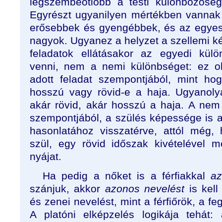
legszembeötlőbb a testi különbözőség
Egyrészt ugyanilyen mértékben vannak a
erősebbek és gyengébbek, és az egyes
nagyok. Ugyanez a helyzet a szellemi k
feladatok ellátásakor az egyedi külö
venni, nem a nemi különbséget: ez ol
adott feladat szempontjából, mint ho
hosszú vagy rövid-e a haja. Ugyanolya
akár rövid, akár hosszú a haja. A nem 
szempontjából, a szülés képessége is a
hasonlatához visszatérve, attól még,
szül, egy rövid időszak kivételével 
nyájat.
Ha pedig a nőket is a férfiakkal
az
szánjuk, akkor
azonos nevelést
is kell
és zenei nevelést, mint a férfiőrök, a fe
A platóni elképzelés logikája tehát: