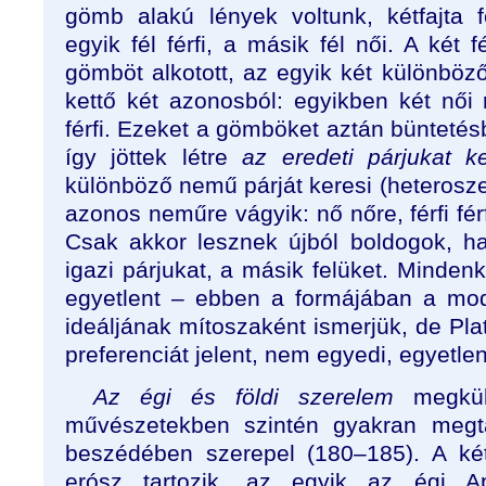
gömb alakú lények voltunk, kétfajta 
egyik fél férfi, a másik fél női. A két 
gömböt alkotott, az egyik két különböző
kettő két azonosból: egyikben két női 
férfi. Ezeket a gömböket aztán büntetésb
így jöttek létre
az eredeti párjukat k
különböző nemű párját keresi (heterosze
azonos neműre vágyik: nő nőre, férfi fér
Csak akkor lesznek újból boldogok, ha
igazi párjukat, a másik felüket. Mindenki
egyetlent – ebben a formájában a mod
ideáljának mítoszaként ismerjük, de Pl
preferenciát jelent, nem egyedi, egyetlen
Az égi és földi szerelem
megkülö
művészetekben szintén gyakran megta
beszédében szerepel (180–185). A két
erósz tartozik, az egyik az égi A