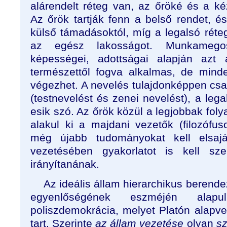
alárendelt réteg van, az őröké és a 
Az őrök tartják fenn a belső rendet, é
külső támadásoktól, míg a legalsó réteg
az egész lakosságot. Munkamegos
képességei, adottságai alapján azt
természettől fogva alkalmas, de mind
végezhet. A nevelés tulajdonképpen csak
(testnevelést és zenei nevelést), a leg
esik szó. Az őrök közül a legjobbak fol
alakul ki a majdani vezetők (filozófus
még újabb tudományokat kell elsajá
vezetésében gyakorlatot is kell sze
irányítanának.
Az ideális állam hierarchikus beren
egyenlőségének eszméjén alap
poliszdemokrácia, melyet Platón alapv
tart. Szerinte
az állam vezetése
olyan
sz