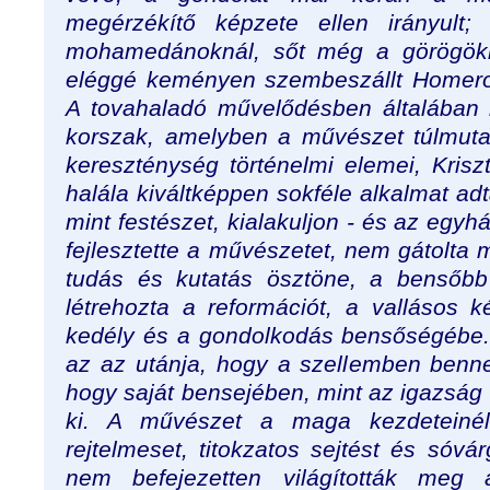
megérzékítő képzete ellen irányult;
mohamedánoknál, sőt még a görögökn
eléggé keményen szembeszállt Homeros
A tovahaladó művelődésben általában 
korszak, amelyben a művészet túlmuta
kereszténység történelmi elemei, Krisz
halála kiváltképpen sokféle alkalmat ad
mint festészet, kialakuljon - és az eg
fejlesztette a művészetet, nem gátolta
tudás és kutatás ösztöne, a bensőbb
létrehozta a reformációt, a vallásos k
kedély és a gondolkodás bensőségébe
az az utánja, hogy a szellemben benne
hogy saját bensejében, mint az igazság 
ki. A művészet a maga kezdeteiné
rejtelmeset, titokzatos sejtést és sóvá
nem befejezetten világították meg 