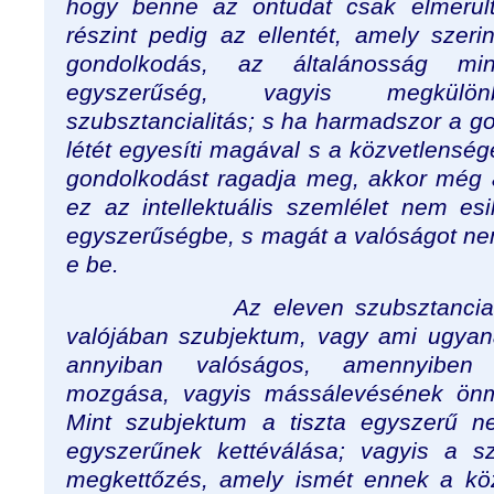
hogy benne az öntudat csak elmerül
részint pedig az ellentét, amely szer
gondolkodás, az általánosság m
egyszerűség, vagyis megkülönb
szubsztancialitás; s ha harmadszor a g
létét egyesíti magával s a közvetlenség
gondolkodást ragadja meg, akkor még 
ez az intellektuális szemlélet nem es
egyszerűségbe, s magát a valóságot ne
e be.
Az eleven szubsztancia tová
valójában szubjektum, vagy ami ugyan
annyiban valóságos, amennyiben
mozgása, vagyis mássálevésének önma
Mint szubjektum a tiszta egyszerű ne
egyszerűnek kettéválása; vagyis a s
megkettőzés, amely ismét ennek a k