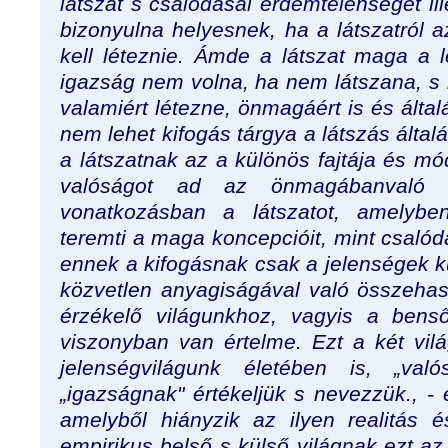
látszat s csalódásai érdemtelenségét ill
bizonyulna helyesnek, ha a látszatról
kell léteznie. Ámde a látszat maga a
igazság nem volna, ha nem látszana, 
valamiért létezne, önmagáért is és által
nem lehet kifogás tárgya a látszás ált
a látszatnak az a különös fajtája és m
valóságot ad az önmagábanvaló
vonatkozásban a látszatot, amelyb
teremti a maga koncepcióit, mint csaló
ennek a kifogásnak csak a jelenségek k
közvetlen anyagiságával való összehaso
érzékelő világunkhoz, vagyis a benső
viszonyban van értelme. Ezt a két vilá
jelenségvilágunk életében is, „való
„igazságnak" értékeljük s nevezzük., - 
amelyből hiányzik az ilyen realitás
empirikus belső s külső világnak ezt az