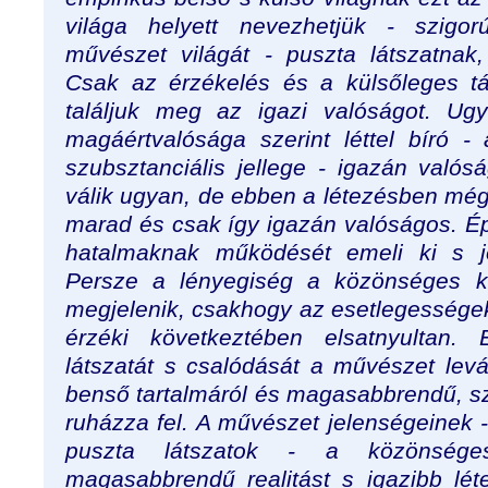
világa helyett nevezhetjük - szigo
művészet világát - puszta látszatnak
Csak az érzékelés és a külsőleges tá
találjuk meg az igazi valóságot. U
magáértvalósága szerint léttel bíró 
szubsztanciális jellege - igazán valósá
válik ugyan, de ebben a létezésben mé
marad és csak így igazán valóságos. É
hatalmaknak működését emeli ki s j
Persze a lényegiség a közönséges kü
megjelenik, csakhogy az esetlegessége
érzéki következtében elsatnyultan.
látszatát s csalódását a művészet levá
benső tartalmáról és magasabbrendű, sz
ruházza fel. A művészet jelenségeinek 
puszta látszatok - a közönsége
magasabbrendű realitást s igazibb léte