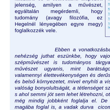
jelenség, amilyen a művészet,
N
K
egyáltalán megérdemli, hogy
T
tudomány (avagy filozófia, ez
T
Hegelnél lényegében egyre megy)
T
h
foglalkozzék vele.
Ebben a vonatkozásban tudn
nehézség juthat eszünkbe, hogy vajo
szépművészet is tudományos tárgy
művészet ugyanis, mint barátságo
valamennyi élettevékenységen és derűs
és belső környezetet, mivel enyhíti a v
valóság bonyolultságát, a tétlenséget s
s ahol semmi jót sem lehet létrehozni, ot
még mindig jobbként foglalja el. D
magába foglal is, a vadak durva cico