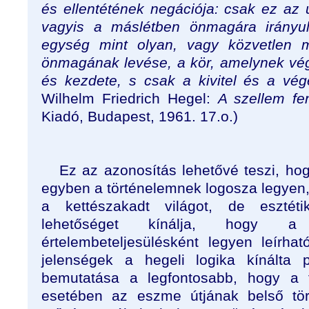
és ellentétének negációja: csak ez az 
vagyis a máslétben önmagára irányul
egység mint olyan, vagy közvetlen m
önmagának levése, a kör, amelynek vége
és kezdete, s csak a kivitel és a vég
Wilhelm Friedrich Hegel:
A szellem fe
Kiadó, Budapest, 1961. 17.o.)
Ez az azonosítás lehetővé teszi, ho
egyben a történelemnek logosza legyen,
a kettészakadt világot, de esztét
lehetőséget kínálja, hogy a
értelembeteljesülésként legyen leírh
jelenségek a hegeli logika kínálta 
bemutatása a legfontosabb, hogy a f
esetében az eszme útjának belső tö