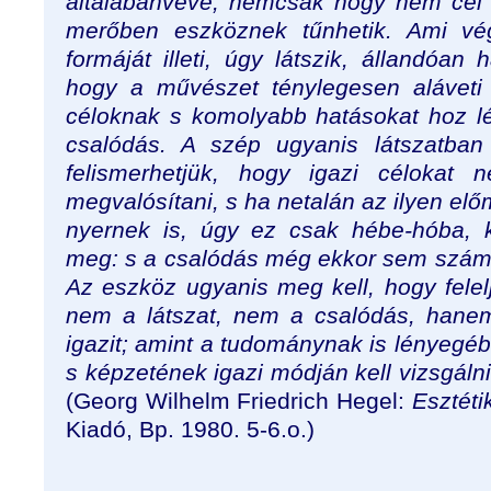
általábanvéve, nemcsak hogy nem cé
merőben eszköznek tűnhetik. Ami v
formáját illeti, úgy látszik, állandóan
hogy a művészet ténylegesen alávet
céloknak s komolyabb hatásokat hoz l
csalódás. A szép ugyanis látszatban
felismerhetjük, hogy igazi célokat 
megvalósítani, s ha netalán az ilyen elő
nyernek is, úgy ez csak hébe-hóba, k
meg: s a csalódás még ekkor sem szám
Az eszköz ugyanis meg kell, hogy felel
nem a látszat, nem a csalódás, hanem
igazit; amint a tudománynak is lényegé
s képzetének igazi módján kell vizsgálni
(Georg Wilhelm Friedrich Hegel:
Esztéti
Kiadó, Bp. 1980. 5-6.o.)