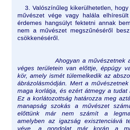
3. Valószínűleg kikerülhetetlen, hog
művészet vége vagy halála elhíresült
érdemes hangsúlyt fektetni annak bem
nem a művészet megszűnéséről besz
csökkenéséről.
Ahogyan a művészetnek a ter
véges területein van előttje, éppúgy v
kör, amely ismét túlemelkedik az abszo
ábrázolásmódján. Mert a művészetne
maga korlátja, és ezért átmegy a tuda
Ez a korlátozottság határozza meg aztá
manapság szokás a művészet számár
előttünk már nem számít a legm
amelyben az igazság exisztenciává t
véve, a gondolat már korán a műv