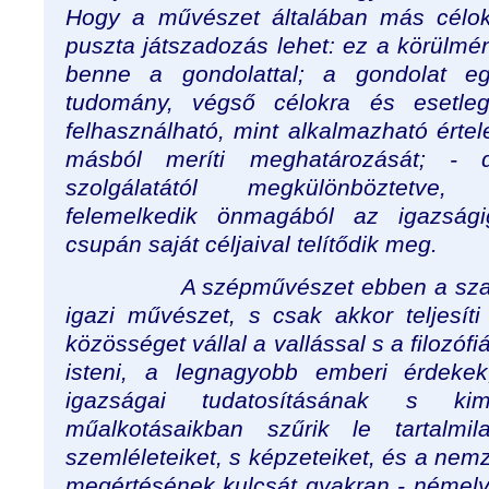
Hogy a művészet általában más céloka
puszta játszadozás lehet: ez a körülmé
benne a gondolattal; a gondolat egy
tudomány, végső célokra és esetle
felhasználható, mint alkalmazható ér
másból meríti meghatározását; -
szolgálatától megkülönböztetve
felemelkedik önmagából az igazsági
csupán saját céljaival telítődik meg.
A szépművészet ebben a szaba
igazi művészet, s csak akkor teljesíti
közösséget vállal a vallással s a filozóf
isteni, a legnagyobb emberi érdekek
igazságai tudatosításának s k
műalkotásaikban szűrik le tartalm
szemléleteiket, s képzeteiket, és a nem
megértésének kulcsát gyakran - némely