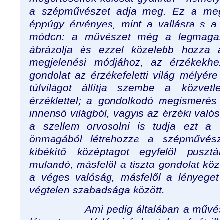
a szépművészet adja meg. Ez a meg
éppúgy érvényes, mint a vallásra s a f
módon: a művészet még a legmagasa
ábrázolja és ezzel közelebb hozza
megjelenési módjához, az érzékekh
gondolat az érzékefeletti világ mélyére
túlvilágot állítja szembe a közvetl
érzéklettel; a gondolkodó megismerés
innenső világból, vagyis az érzéki val
a szellem orvosolni is tudja ezt a t
önmagából létrehozza a szépművésze
kibékítő középtagot egyfelől puszt
mulandó, másfelől a tiszta gondolat közö
a véges valóság, másfelől a lényege
végtelen szabadsága között.
Ami pedig általában a művészet