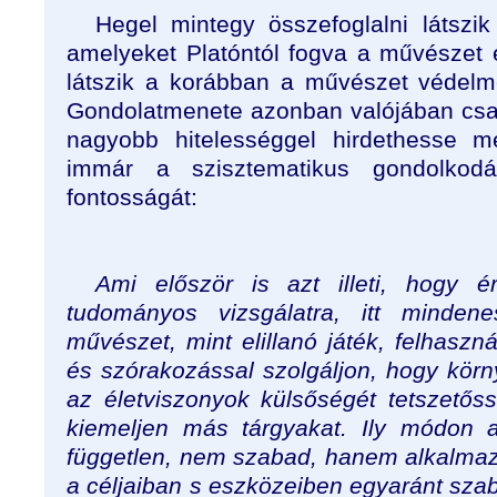
Hegel mintegy összefoglalni látszi
amelyeket Platóntól fogva a művészet el
látszik a korábban a művészet védelmé
Gondolatmenete azonban valójában csak
nagyobb hitelességgel hirdethesse m
immár a szisztematikus gondolkodás
fontosságát:
Ami először is azt illeti, hogy
tudományos vizsgálatra, itt minden
művészet, mint elillanó játék, felhaszná
és szórakozással szolgáljon, hogy körn
az életviszonyok külsőségét tetszetőss
kiemeljen más tárgyakat. Ily módon
független, nem szabad, hanem alkalma
a céljaiban s eszközeiben egyaránt sza