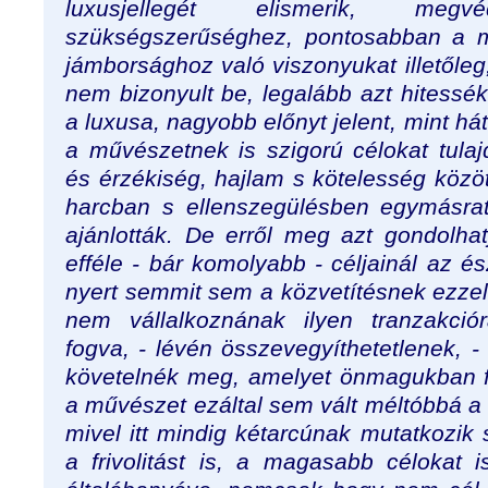
luxusjellegét elismerik, meg
szükségszerűséghez, pontosabban a mo
jámborsághoz való viszonyukat illetőleg
nem bizonyult be, legalább azt hitessé
a luxusa, nagyobb előnyt jelent, mint há
a művészetnek is szigorú célokat tulaj
és érzékiség, hajlam s kötelesség közö
harcban s ellenszegülésben egymásrat
ajánlották. De erről meg azt gondolh
efféle - bár komolyabb - céljainál az 
nyert semmit sem a közvetítésnek ezzel 
nem vállalkoznának ilyen tranzakció
fogva, - lévén összevegyíthetetlenek, -
követelnék meg, amelyet önmagukban f
a művészet ezáltal sem vált méltóbbá a
mivel itt mindig kétarcúnak mutatkozik 
a frivolitást is, a magasabb célokat