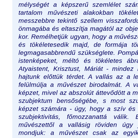
mélységét a képszerű szemlélet szá
tartalom művészeti alakokban tökéle
messzebbre tekintő szellem visszafordu
önmagába és eltaszítja magától az objekt
kor. Remélhetjük ugyan, hogy a művész
és tökéletesedik majd, de formája 
legmagasabbrendű szükséglete. Pompá
istenképeket, méltó és tökéletes ábr
Atyaistent, Krisztust, Máriát - minde
hajtunk előttük térdet. A vallás az a l
felülmúlja a művészet birodalmát. A v
képzet, mivel az abszolút áttevődött a 
szubjektum bensőségébe, s most sz
képzet számára - úgy, hogy a szív és
szubjektivitás, főmozzanattá válik.
művészettől a vallásig röviden úgy 
mondjuk: a művészet csak az egyik