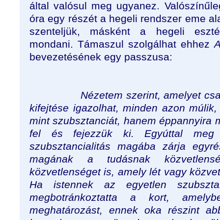
által valósul meg ugyanez. Valószínűle
óra egy részét a hegeli rendszer eme a
szenteljük, másként a hegeli esztét
mondani. Támaszul szolgálhat ehhez
A
bevezetésének egy passzusa:
Nézetem szerint, amelyet csak 
kifejtése igazolhat, minden azon múlik
mint szubsztanciát, hanem éppannyira m
fel és fejezzük ki. Egyúttal meg
szubsztancialitás magába zárja egyré
magának a tudásnak közvetlens
közvetlenséget is, amely lét vagy közve
Ha istennek az egyetlen szubsztan
megbotránkoztatta a kort, amely
meghatározást, ennek oka részint abb