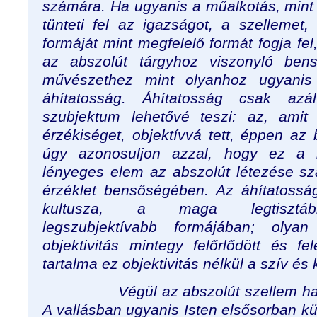
számára. Ha ugyanis a műalkotás, mint
tünteti fel az igazságot, a szellemet
formáját mint megfelelő formát fogja fel
az abszolút tárgyhoz viszonyló bens
művészethez mint olyanhoz ugyanis
áhítatosság. Áhítatosság csak azá
szubjektum lehetővé teszi: az, amit
érzékiséget, objektívvá tett, éppen az
úgy azonosuljon azzal, hogy ez a 
lényeges elem az abszolút létezése s
érzéklet bensőségében. Az áhítatossá
kultusza, a maga legtisztább
legszubjektívabb formájában; olya
objektivitás mintegy felőrlődött és f
tartalma ez objektivitás nélkül a szív és 
Végül az abszolút szellem harmad
A vallásban ugyanis Isten elsősorban kü