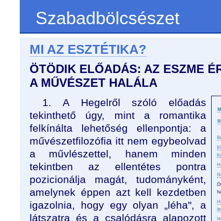
Szabadbölcsészet
MI AZ ESZTÉTIKA?
ÖTÖDIK ELŐADÁS: AZ ESZME É
A MŰVÉSZET HALÁLA
1. A Hegelről szóló előadás
M
tekinthető úgy, mint a romantika
R
felkínálta lehetőség ellenpontja: a
művészetfilozófia itt nem egybeolvad
B
E
a művlészettel, hanem minden
k
tekintben az ellentétes pontra
H
N
pozicionálja magát, tudományként,
Ö
amelynek éppen azt kell kezdetben
ha
igazolnia, hogy egy olyan „léha", a
H
l
látszatra és a csalódásra alapozott
H