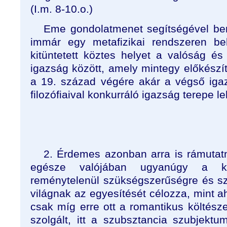
(I.m. 8-10.o.)
Eme gondolatmenet segítségével bem
immár egy metafizikai rendszeren be
kitüntetett köztes helyet a valóság és 
igazság között, amely mintegy előkészí
a 19. század végére akár a végső iga
filozófiaival konkurráló igazság terepe l
2. Érdemes azonban arra is rámutatn
egésze valójában ugyanúgy a ka
reménytelenül szükségszerűségre és sz
világnak az egyesítését célozza, mint ah
csak míg erre ott a romantikus költész
szolgált, itt a szubsztancia szubjekt