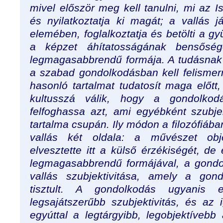
mivel először meg kell tanulni, mi az Is
és nyilatkoztatja ki magát; a vallás
elemében, foglalkoztatja és betölti a gy
a képzet áhítatosságának bensős
legmagasabbrendű formája. A tudásnak e
a szabad gondolkodásban kell felisme
hasonló tartalmat tudatosít maga előtt,
kultusszá válik, hogy a gondolkod
felfoghassa azt, ami egyébként szubje
tartalma csupán. Ily módon a filozófiáb
vallás két oldala: a művészet obj
elvesztette itt a külső érzékiségét, de 
legmagasabbrendű formájával, a gondo
vallás szubjektivitása, amely a gond
tisztult. A gondolkodás ugyanis 
legsajátszerűbb szubjektivitás, és az
egyúttal a legtárgyibb, legobjektívebb