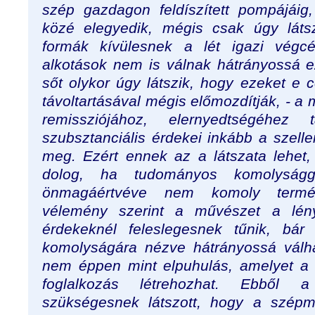
szép gazdagon feldíszített pompájáig
közé elegyedik, mégis csak úgy lát
formák kívülesnek a lét igazi végc
alkotások nem is válnak hátrányossá e
sőt olykor úgy látszik, hogy ezeket e c
távoltartásával mégis előmozdítják, - a
remissziójához, elernyedtségéhez
szubsztanciális érdekei inkább a szell
meg. Ezért ennek az a látszata lehet
dolog, ha tudományos komolyságga
önmagáértvéve nem komoly termé
vélemény szerint a művészet a lén
érdekeknél feleslegesnek tűnik, bá
komolyságára nézve hátrányossá válha
nem éppen mint elpuhulás, amelyet a 
foglalkozás létrehozhat. Ebből 
szükségesnek látszott, hogy a szépm