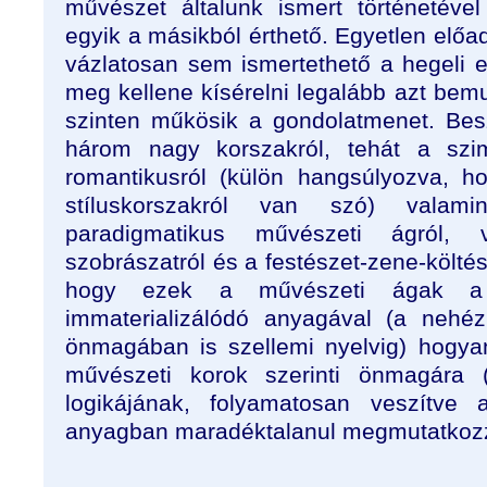
művészet általunk ismert történetéve
egyik a másikból érthető. Egyetlen elő
vázlatosan sem ismertethető a hegeli e
meg kellene kísérelni legalább azt bemu
szinten műkösik a gondolatmenet. Bes
három nagy korszakról, tehát a szimb
romantikusról (külön hangsúlyozva, h
stíluskorszakról van szó) valam
paradigmatikus művészeti ágról, v
szobrászatról és a festészet-zene-költé
hogy ezek a művészeti ágak a
immaterializálódó anyagával (a nehé
önmagában is szellemi nyelvig) hogy
művészeti korok szerinti önmagára (
logikájának, folyamatosan veszítve 
anyagban maradéktalanul megmutatkoz