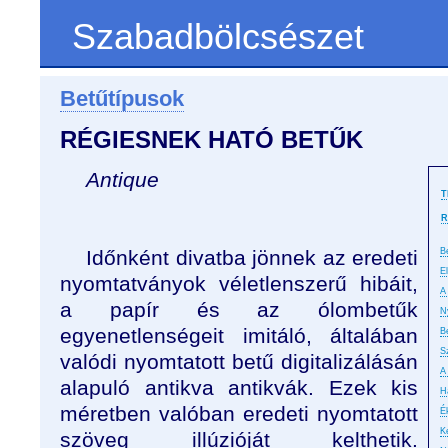
Szabadbölcsészet
Betűtípusok
RÉGIESNEK HATÓ BETŰK
Antique
T
R
Időnként divatba jönnek az eredeti
B
E
nyomtatványok véletlenszerű hibáit,
A 
a papír és az ólombetűk
N
egyenetlenségeit imitáló, általában
B
S
valódi nyomtatott betű digitalizálásán
A
alapuló antikva antikvák. Ezek kis
H
méretben valóban eredeti nyomtatott
É
K
szöveg illúzióját kelthetik.