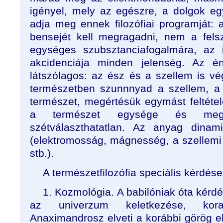
igényel, mely az egészre, a dolgok egy
adja meg ennek filozófiai programját
bensejét kell megragadni, nem a fels
egységes szubsztanciafogalmára, az 
akcidenciája minden jelenség. Az én
látszólagos: az ész és a szellem is v
természetben szunnnyad a szellem, a 
természet, megértésük egymást feltétel
a természet egysége és megk
szétválaszthatatlan. Az anyag dinami
(elektromosság, mágnesség, a szellemi 
stb.).
A természetfilozófia speciális kérdése
1. Kozmológia. A babilóniak óta kérdé
az univerzum keletkezése, kora,
Anaximandrosz elveti a korábbi görög e