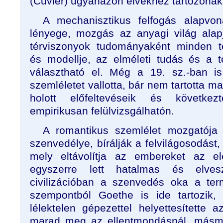
(Cuvier) ugyanazon elvekhez tartozónak 
A mechanisztikus felfogás alapvoná
lényege, mozgás az anyagi világ alap
térviszonyok tudományaként minden t
és modellje, az elméleti tudás és a 
választható el. Még a 19. sz.-ban is
szemléletet vallotta, bár nem tartotta m
holott előfeltevéseik és következ
empirikusan felülvizsgálhatón.
A romantikus szemlélet mozgatója
szenvedélye, bírálják a felvilágosodást
mely eltávolítja az embereket az el
egyszerre lett hatalmas és elves
civilizációban a szenvedés oka a ter
szempontból Goethe is ide tartozik, 
lélektelen gépezettel helyettesítette 
marad meg az ellentmondásnál, másmi