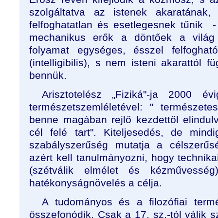
szolgáltatva az istenek akaratána
felfoghatatlan és esetlegesnek tűnik 
mechanikus erők a döntőek a világ
folyamat egységes, ésszel felfoghat
(intelligibilis), s nem isteni akarattól
bennük.
Arisztotelész „Fiziká"-ja 2000 év
természetszemléletével: " természet
benne magában rejlő kezdettől elindu
cél felé tart". Kiteljesedés, de mindi
szabályszerűség mutatja a célszerűs
azért kell tanulmányozni, hogy technika
(szétválik elmélet és kézművessé
hatékonyságnövelés a célja.
A tudományos és a filozófiai termé
összefonódik. Csak a 17. sz.-tól válik