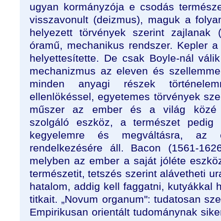
ugyan kormányzója e csodás természe
visszavonult (deizmus), maguk a folyam
helyezett törvények szerint zajlanak 
óramű, mechanikus rendszer. Kepler a 
helyettesítette. De csak Boyle-nál vál
mechanizmus az eleven és szellemmel át
minden anyagi részek történelemn
ellenlökéssel, egyetemes törvények szeri
műszer az ember és a világ közé áll
szolgáló eszköz, a természet pedig 
kegyelemre és megváltásra, az
rendelkezésére áll. Bacon (1561-1626)
melyben az ember a saját jóléte eszkö
természetit, tetszés szerint alávetheti ur
hatalom, addig kell faggatni, kutyákkal 
titkait. „Novum organum": tudatosan sz
Empirikusan orientált tudománynak sikere