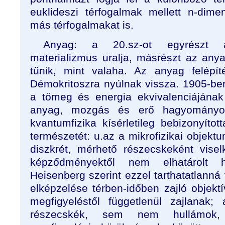
euklideszi térfogalmak mellett n-dimen
más térfogalmakat is.
Anyag: a 20.sz-ot egyrészt a
materializmus uralja, másrészt az any
tűnik, mint valaha. Az anyag felépí
Démokritoszra nyúlnak vissza. 1905-b
a tömeg és energia ekvivalenciájának
anyag, mozgás és erő hagyományos
kvantumfizika kísérletileg bebizonyíto
természetét: u.az a mikrofizikai objektu
diszkrét, mérhető részecskeként viselk
képződményektől nem elhatárolt h
Heisenberg szerint ezzel tarthatatlanná
elképzelése térben-időben zajló objekt
megfigyeléstől függetlenül zajlanak
részecskék, sem nem hullámok,