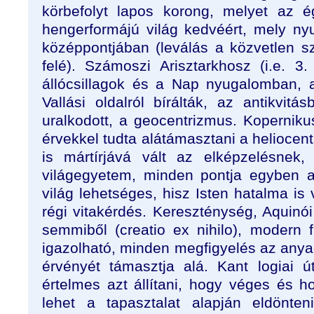
körbefolyt lapos korong, melyet az é
hengerformájú világ kedvéért, mely n
középpontjában (leválás a közvetlen sz
felé). Számoszi Arisztarkhosz (i.e. 3.
állócsillagok és a Nap nyugalomban, 
Vallási oldalról bírálták, az antikvit
uralkodott, a geocentrizmus. Koperniku
érvekkel tudta alátámasztani a heliocen
is mártírjává vált az elképzelésnek,
világegyetem, minden pontja egyben a
világ lehetséges, hisz Isten hatalma is 
régi vitakérdés. Kereszténység, Aquinó
semmiből (creatio ex nihilo), modern 
igazolható, minden megfigyelés az an
érvényét támasztja alá. Kant logiai ú
értelmes azt állítani, hogy véges és h
lehet a tapasztalat alapján eldönte