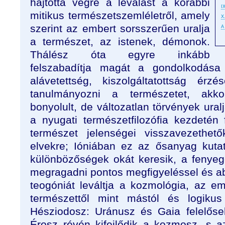
hajtotta végre a leválást a korábbi
I
mitikus természetszemléletről, amely
X
szerint az embert sorsszerűen uralja
A
a természet, az istenek, démonok.
Thálész óta egyre inkább
felszabadítja magát a gondolkodás
alávetettség, kiszolgáltatottság érzé
tanulmányozni a természetet, akk
bonyolult, de változatlan törvények ural
a nyugati természetfilozófia kezdetén 
természet jelenségei visszavezethet
elvekre; Ióniában ez az ősanyag kuta
különbözőségek okát keresik, a fenyeg
megragadni pontos megfigyeléssel és ab
teogóniát leváltja a kozmológia, az 
természettől mint mástól és logikus
Hésziodosz: Uránusz és Gaia felelőse
Érosz révén kifejlődik a kozmosz, s 