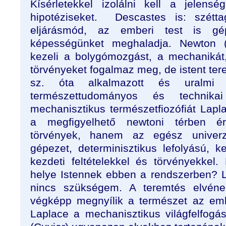
Kísérletekkel izolálni kell a jelensé
hipotéziseket. Descastes is: szétta
eljárásmód, az emberi test is gép
képességünket meghaladja. Newton 
kezeli a bolygómozgást, a mechanikát
törvényeket fogalmaz meg, de istent te
sz. óta alkalmazott és uralmi
természettudományos és technika
mechanisztikus természetfiozófiát Lap
a megfigyelhető newtoni térben ér
törvények, hanem az egész univer
gépezet, determinisztikus lefolyású, k
kezdeti feltételekkel és törvényekkel
helye Istennek ebben a rendszerben? La
nincs szükségem. A teremtés elvének
végképp megnyílik a természet az ember
Laplace a mechanisztikus világfelfogás