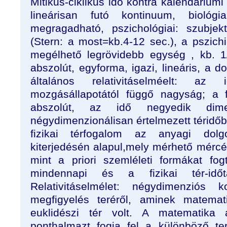
Mitikus-ciklikus idő kontra kalendáriumi 
lineárisan futó kontinuum, biológ
megragadható, pszichológiai: szubje
(Stern: a most=kb.4-12 sec.), a pszichik
megélhető legrövidebb egység , kb. 1
abszolút, egyforma, igazi, lineáris, a do
általános relativitáselméelt: az
mozgásállapotától függő nagyság; a 
abszolút, az idő negyedik dime
négydimenzionálisan értelmezett téridőbe
fizikai térfogalom az anyagi dolg
kiterjedésén alapul,mely mérhető mércékk
mint a priori szemléleti formákat fo
mindennapi és a fizikai tér-időt
Relativitáselmélet: négydimenziós k
megfigyelés teréről, aminek matema
euklidészi tér volt. A matematika 
ponthalmazt fogja fel a különböző te