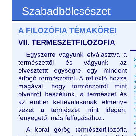
Szabadbölcsészet
A FILOZÓFIA TÉMAKÖREI
VII. TERMÉSZETFILOZÓFIA
Egyszerre vagyunk elválasztva a
A
természettől és vágyunk az
R
elvesztettt egységre egy mindent
átfogó természettel. A reflexió hozza
B
k
magával, hogy természetről mint
Az
P
olyanról beszélünk, a természet és
I
az ember kettéválásának élménye
I
vezet a természet mint idegen,
IV
fenyegető, más felfogásához.
V
VI
A korai görög természetfilozófia
V
VI