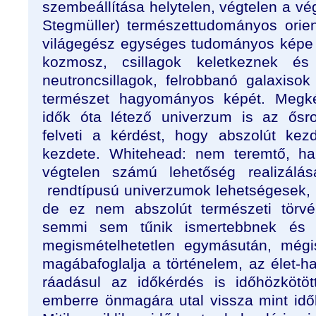
szembeállítása helytelen, végtelen a vég
Stegmüller) természettudományos orient
világegész egységes tudományos képe 
kozmosz, csillagok keletkeznek é
neutroncsillagok, felrobbanó galaxisok 
természet hagyományos képét. Megkér
idők óta létező univerzum is az ősr
felveti a kérdést, hogy abszolút ke
kezdete. Whitehead: nem teremtő, ha
végtelen számú lehetőség realizálás
rendtípusú univerzumok lehetségesek, a
de ez nem abszolút természeti törvé
semmi sem tűnik ismertebbnek és 
megismételhetetlen egymásután, mégi
magábafoglalja a történelem, az élet-ha
ráadásul az időkérdés is időhözkötöt
emberre önmagára utal vissza mint időb