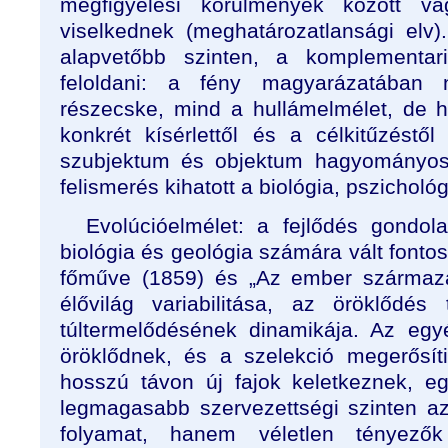
megfigyelési körülmények között v
viselkednek (meghatározatlansági elv
alapvetőbb szinten, a komplementarit
feloldani: a fény magyarázatában 
részecske, mind a hullámelmélet, de h
konkrét kísérlettől és a célkitűzéstő
szubjektum és objektum hagyományos
felismerés kihatott a biológia, pszichológ
Evolúcióelmélet: a fejlődés gondol
biológia és geológia számára vált font
főműve (1859) és „Az ember származás
élővilág variabilitása, az öröklődé
túltermelődésének dinamikája. Az egy
öröklődnek, és a szelekció megerősít
hosszú távon új fajok keletkeznek, 
legmagasabb szervezettségi szinten a
folyamat, hanem véletlen tényező