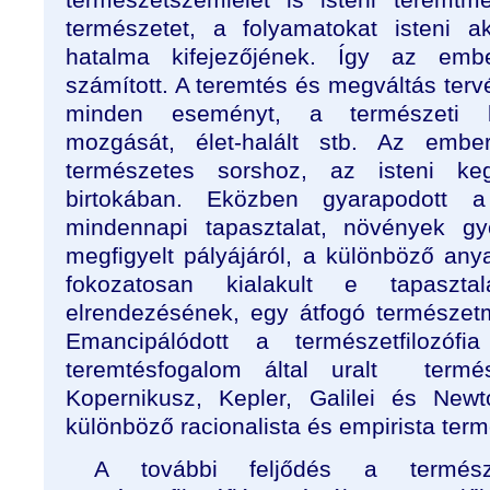
természetet, a folyamatokat isteni aka
hatalma kifejezőjének. Így az emb
számított. A teremtés és megváltás tervé
minden eseményt, a természeti kat
mozgását, élet-halált stb. Az ember
természetes sorshoz, az isteni ke
birtokában. Eközben gyarapodott a
mindennapi tapasztalat, növények gyó
megfigyelt pályájáról, a különböző anya
fokozatosan kialakult e tapaszta
elrendezésének, egy átfogó természet
Emancipálódott a természetfilozóf
teremtésfogalom által uralt termész
Kopernikusz, Kepler, Galilei és Newt
különböző racionalista és empirista term
A további feljődés a termés