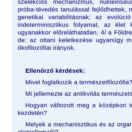
szelekciós mechanizmus, nukleinsa
próba-tévedés tanulással fejlődhettek, 
genetikai variabilitásnak; az evolúc
indeterminisztikus folyamat, az élet 
ugyanakkor előreláthatatlan, 4/ a Földre 
de: az ottani keletkezése ugyanúgy m
ökofilozófiai irányok.
Ellenőrző kérdések:
Mivel foglalkozik a természetfilozófia
Mi jellemezte az antikvitás természet
Hogyan változott meg a középkori t
kezdetén?
Melyek a mechanisztikus és az organi
alapjellemzői?