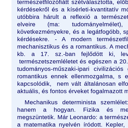
természetfilozófiátt szétválasztotta, el
kérdésekről és a kísérleti-kvantitatív 
utóbbira hárult a reflexió a termész
elveire (ma: tudományelmélet), 
következményekre, és a legátfogóbb, sp
kérdésekre. - A modern természetfi
mechanisztikus és a romantikus. A mec
kb. a 17. sz.-ban fejlődött ki, levá
természetszemléletet és egészen a 20. 
tudományos-műszaki-ipari civilizáció
romantikus ennek ellenmozgalma, s
kapcsolódik, nem vált általánosan elfo
aktuális, és fontos érveket fogalmazott 
Mechanikus determinista szemléle
hanem a hogyan. Fizika és mech
megszüntetik. Már Leonardo: a természet
a matematika nyelvén íródott. Kepler, 