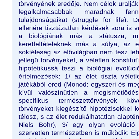
törvényének eredője. Nem célok uralják 
legalkalmasabbak maradnak f
tulajdonságaikat (struggle for life).
ellenére tisztázatlan kérdések sora is 
a biológiának más a státusza, mi
keretfeltételeknek más a súlya, az e
sokféleség az élővilágban nem tesz leh
jellegű törvényeket, a véletlen konstitu
hipotetikussá teszi a biológiai evolúc
értelmezések: 1/ az élet tiszta véle
játékából ered (Monod: egyszeri és meg
kívül valószínűtlen a megismétlődé
specifikus természettörvények kö
törvényeket kiegészítő hipotézisekkel kel
télosz, s az élet redukálhatatlan alaptén
Niels Bohr), 3/ egy olyan evolúci
szervetlen természetben is működik: Eig