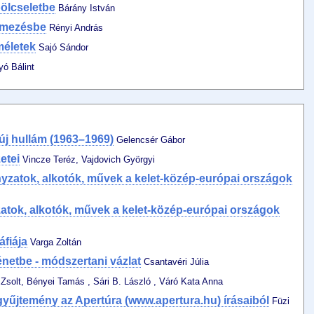
ölcseletbe
Bárány István
lmezésbe
Rényi András
méletek
Sajó Sándor
ó Bálint
új hullám (1963–1969)
Gelencsér Gábor
etei
Vincze Teréz, Vajdovich Györgyi
ányzatok, alkotók, művek a kelet-közép-európai országok
yzatok, alkotók, művek a kelet-közép-európai országok
áfiája
Varga Zoltán
énetbe - módszertani vázlat
Csantavéri Júlia
Zsolt, Bényei Tamás , Sári B. László , Váró Kata Anna
gyűjtemény az Apertúra (www.apertura.hu) írásaiból
Füzi