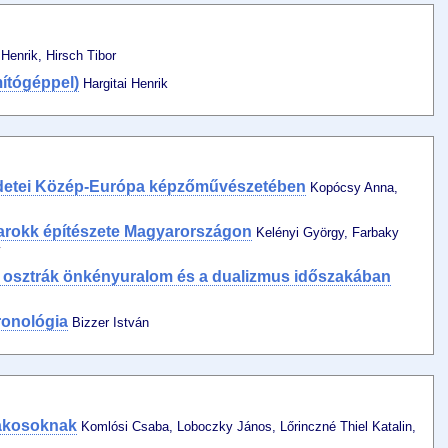
 Henrik, Hirsch Tibor
mítógéppel)
Hargitai Henrik
detei Közép-Európa képzőművészetében
Kopócsy Anna,
arokk építészete Magyarországon
Kelényi György, Farbaky
y
 osztrák önkényuralom és a dualizmus időszakában
ronológia
Bizzer István
zakosoknak
Komlósi Csaba, Loboczky János, Lőrinczné Thiel Katalin,