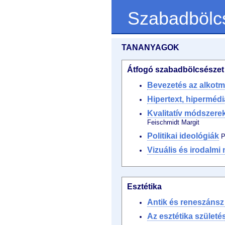
Szabadbölc
TANANYAGOK
Átfogó szabadbölcsészet
Bevezetés az alkot
Hipertext, hipermédi
Kvalitatív módszere
Feischmidt Margit
Politikai ideológiák
P
Vizuális és irodalmi 
Esztétika
Antik és reneszánsz 
Az esztétika születé