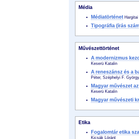
Média
Médiatörténet
Hargitai
Tipográfia (írás szá
Művészettörténet
A modernizmus kez
Keserü Katalin
A reneszánsz és a b
Péter, Széphelyi F. Györg
Magyar művészet az
Keserü Katalin
Magyar művészeti k
Etika
Fogalomtár etika s
Kicsák Lóránt