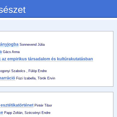
sészet
mányjogba
Sonnevend Júlia
a
Gács Anna
k az empirikus társadalom és kultúrakutatásban
ogonyi Szabolcs , Fülöp Endre
narráció
Füzi Izabella, Török Ervin
esztétikatörténet
Pintér Tibor
se
Papp Zoltán, Szécsényi Endre