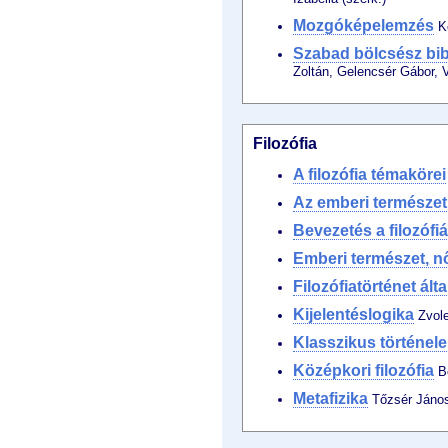
Mozgóképelemzés
Ko
Szabad bölcsész bibl
Zoltán, Gelencsér Gábor, 
Filozófia
A filozófia témakörei
Az emberi természet 
Bevezetés a filozófi
Emberi természet, n
Filozófiatörténet ál
Kijelentéslogika
Zvole
Klasszikus történele
Középkori filozófia
Bo
Metafizika
Tőzsér Jáno