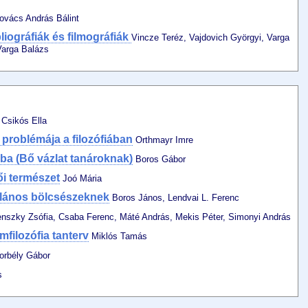
vács András Bálint
iográfiák és filmográfiák
Vincze Teréz, Vajdovich Györgyi, Varga
Varga Balázs
Csikós Ella
problémája a filozófiában
Orthmayr Imre
ába (Bő vázlat tanároknak)
Boros Gábor
ői természet
Joó Mária
talános bölcsészeknek
Boros János, Lendvai L. Ferenc
nszky Zsófia, Csaba Ferenc, Máté András, Mekis Péter, Simonyi András
mfilozófia tanterv
Miklós Tamás
rbély Gábor
s