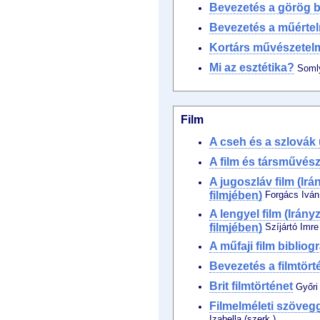
Bevezetés a görög b
Bevezetés a műérte
Kortárs művészetel
Mi az esztétika?
Somly
Film
A cseh és a szlovák 
A film és társművész
A jugoszláv film (Ir
filmjében)
Forgács Iván
A lengyel film (Irán
filmjében)
Szíjártó Imre
A műfaji film bibliogr
Bevezetés a filmtört
Brit filmtörténet
Győri 
Filmelméleti szöveg
Izabella (szerk.)