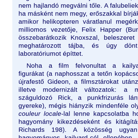
nem hajlandó megválni tőle. A falubelie
ha másként nem megy, erőszakkal bírják
amikor helikopteren váratlanul megér
milliomos vezetője, Felix Happer (Burt
összebarátkozik Knoxszal, beleszeret
meghatározott tájba, és úgy dönt
laboratóriumot építtet.
Noha a film felvonultat a kaily
figurákat (a naphosszat a tetőn kopács
újrafestő Gideon, a filmsztárokat utá
illetve modernizált változatok: a m
száguldozó Rick, a punkfrizurás lán
gyereke), mégis hiányzik mindenféle ol
couleur locale
-lal lenne kapcsolatba h
hagyomány kikezdéseként és kitágítá
Richards 198). A közösség ugya
hagyományos kailyard-cél ellenében,