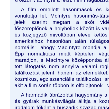
A film emellett hasonmások és k
vonultatja fel: McIntyre hasonmás-tár
jelek szerint megtart a skót vid
főszereplőnek a helybéliek között is v
és közjegyző mivoltában eleve kettős
amerikaihoz hasonlóan talán túlságos
normális”, ahogy MacIntyre mondja a 
Épp normalitása miatt képtelen vég
maradjon, s MacIntyre középpontba ál
tett látogatás nem annyira valami reg
találkozást jelent, hanem az elemekkel,
kozmikus, egzisztenciális találkozást, 
akit a film során többen is elfelejtenek -
A harmadik ábrázolási hagyomány a 
és gyárak munkásvilágát állítja a kö
irodalom főként a huszadik század másod