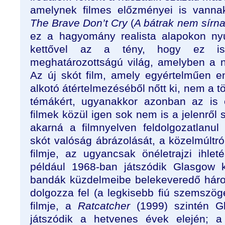
amelynek filmes előzményei is vanna
The Brave Don’t Cry
(
A bátrak nem sírn
ez a hagyomány realista alapokon nyu
kettővel az a tény, hogy ez is 
meghatározottságú világ, amelyben a nő
Az új skót film, amely egyértelműen
alkotó átértelmezéséből nőtt ki, nem a t
témákért, ugyanakkor azonban az is 
filmek közül igen sok nem is a jelenről 
akarná a filmnyelven feldolgozatlanu
skót valóság ábrázolását, a közelmúltró
filmje, az ugyancsak önéletrajzi ihl
például 1968-ban játszódik Glasgow k
bandák küzdelmeibe belekeveredő három 
dolgozza fel (a legkisebb fiú szemszög
filmje, a
Ratcatcher
(1999) szintén Gl
játszódik a hetvenes évek elején; a