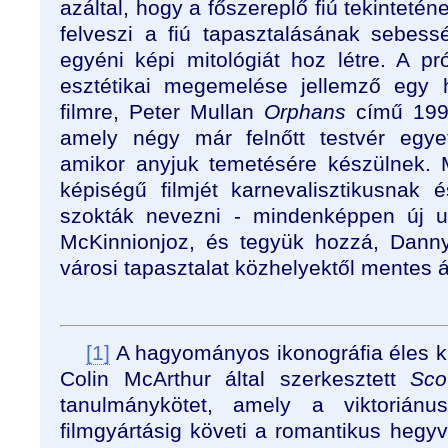
azáltal, hogy a főszereplő fiú tekintetén
felveszi a fiú tapasztalásának sebessé
egyéni képi mitológiát hoz létre. A pr
esztétikai megemelése jellemző egy 
filmre, Peter Mullan
Orphans
című 1999
amely négy már felnőtt testvér egyet
amikor anyjuk temetésére készülnek. M
képiségű filmjét karnevalisztikusnak 
szokták nevezni - mindenképpen új u
McKinnionjoz, és tegyük hozzá, Dann
városi tapasztalat közhelyektől mentes 
[1]
A hagyományos ikonográfia éles kr
Colin McArthur által szerkesztett
Sco
tanulmánykötet, amely a viktorián
filmgyártásig követi a romantikus hegyv