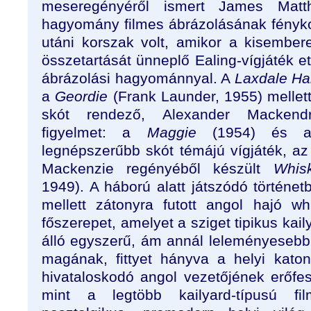
meseregényéről ismert James Matth
hagyomány filmes ábrázolásának fényk
utáni korszak volt, amikor a kisember
összetartását ünneplő Ealing-vígjáték et
ábrázolási hagyománnyal. A
Laxdale Hal
a
Geordie
(Frank Launder, 1955) mellet
skót rendező, Alexander Mackend
figyelmet: a
Maggie
(1954) és a 
legnépszerűbb skót témájú vígjáték, 
Mackenzie regényéből készült
Whis
1949). A háború alatt játszódó történetb
mellett zátonyra futott angol hajó w
főszerepet, amelyet a sziget tipikus kail
álló egyszerű, ám annál leleményeseb
magának, fittyet hányva a helyi kato
hivataloskodó angol vezetőjének erőfes
mint a legtöbb kailyard-típusú f