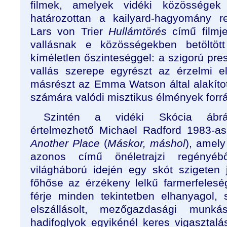
filmek, amelyek vidéki közösségek
határozottan a kailyard-hagyomány re
Lars von Trier
Hullámtörés
című filmje
vallásnak e közösségekben betöltött
kíméletlen őszinteséggel: a szigorú pr
vallás szerepe egyrészt az érzelmi e
másrészt az Emma Watson által alakítot
számára valódi misztikus élmények forr
Szintén a vidéki Skócia ábrázo
értelmezhető Michael Radford 1983-as
Another Place
(
Máskor, máshol
), amely
azonos című önéletrajzi regényéb
világháború idején egy skót szigeten j
főhőse az érzékeny lelkű farmerfelesé
férje minden tekintetben elhanyagol,
elszállásolt, mezőgazdasági munká
hadifoglyok egyikénél keres vigasztal