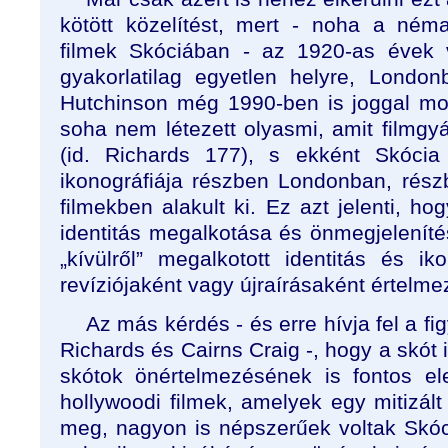
kötött közelítést, mert - noha a ném
filmek Skóciában - az 1920-as évek v
gyakorlatilag egyetlen helyre, London
Hutchinson még 1990-ben is joggal mo
soha nem létezett olyasmi, amit filmgy
(id. Richards 177), s ekként Skócia
ikonográfiája részben Londonban, rés
filmekben alakult ki. Ez azt jelenti, ho
identitás megalkotása és önmegjeleníté
„kívülről” megalkotott identitás és ik
revíziójaként vagy újraírásaként értelme
Az más kérdés - és erre hívja fel a fi
Richards és Cairns Craig -, hogy a skót 
skótok önértelmezésének is fontos el
hollywoodi filmek, amelyek egy mitizált s
meg, nagyon is népszerűek voltak Skó