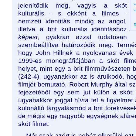
jelenítődik meg, vagyis a skót
V
V
kulturális - s ekként a filmes -
nemzeti identitás mindig az angol,
M
illetve a brit kulturális identitáshoz
képest
, gyakran azzal tudatosan
szembeállítva határozódik meg. Termés
hogy John Hillnek a nyolcvanas évek br
1999-es monográfiájában a skót fil
helyet, mint egy a brit filmművészeten be
(242-4), ugyanakkor az is árulkodó, ho
filmjét bemutató, Robert Murphy által sz
fejezetéből egy sem jut külön a skót
ugyanakkor joggal hívta fel a figyelmet 
különálló tárgyalásmód a brit törekvések
de mégis egy nagyobb egységnek alárend
skót filmet.
Már csak azért is nehéz elkerülni ezt