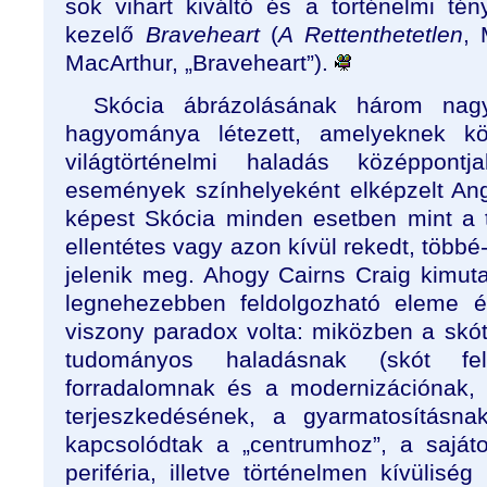
sok vihart kiváltó és a történelmi té
kezelő
Braveheart
(
A Rettenthetetlen
, 
MacArthur, „Braveheart”).
Skócia ábrázolásának három nagy
hagyománya létezett, amelyeknek 
világtörténelmi haladás középpontja
események színhelyeként elképzelt An
képest Skócia minden esetben mint a tö
ellentétes vagy azon kívül rekedt, többé
jelenik meg. Ahogy Cairns Craig kimutat
legnehezebben feldolgozható eleme é
viszony paradox volta: miközben a skót
tudományos haladásnak (skót felv
forradalomnak és a modernizációnak, 
terjeszkedésének, a gyarmatosításnak
kapcsolódtak a „centrumhoz”, a saját
periféria, illetve történelmen kívülis