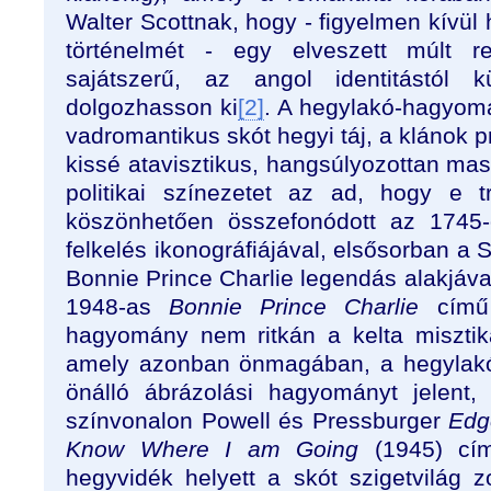
Walter Scottnak, hogy - figyelmen kívül 
történelmét - egy elveszett múlt r
sajátszerű, az angol identitástól 
dolgozhasson ki
[2]
. A hegylakó-hagyom
vadromantikus skót hegyi táj, a klánok pr
kissé atavisztikus, hangsúlyozottan mas
politikai színezetet az ad, hogy e t
köszönhetően összefonódott az 1745-o
felkelés ikonográfiájával, elsősorban a S
Bonnie Prince Charlie legendás alakjáv
1948-as
Bonnie Prince Charlie
című 
hagyomány nem ritkán a kelta misztik
amely azonban önmagában, a hegylakó-
önálló ábrázolási hagyományt jelent
színvonalon Powell és Pressburger
Edg
Know Where I am Going
(1945) cím
hegyvidék helyett a skót szigetvilág zo