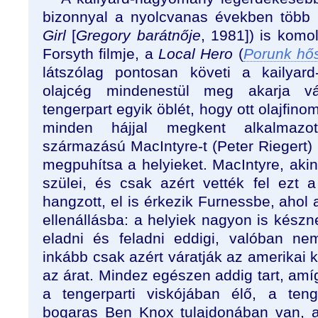
bizonnyal a nyolcvanas években több 
Girl
[
Gregory barátnője
, 1981]) is komoly
Forsyth filmje, a
Local Hero
(
Porunk hő
látszólag pontosan követi a kailyar
olajcég mindenestül meg akarja vá
tengerpart egyik öblét, hogy ott olajfino
minden hájjal megkent alkalmazott
származású MacIntyre-t (Peter Riegert) 
megpuhítsa a helyieket. MacIntyre, ak
szülei, és csak azért vették fel ezt 
hangzott, el is érkezik Furnessbe, ahol
ellenállásba: a helyiek nagyon is kész
eladni és feladni eddigi, valóban ne
inkább csak azért váratják az amerikai kö
az árat. Mindez egészen addig tart, amíg
a tengerparti viskójában élő, a teng
bogaras Ben Knox tulajdonában van, a