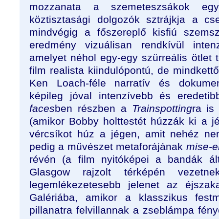
mozzanata a szemeteszsákok eg
köztisztasági dolgozók sztrájkja a cs
mindvégig a főszereplő kisfiú szems
eredmény vizuálisan rendkívül inten
amelyet néhol egy-egy szürreális ötlet 
film realista kiindulópontú, de mindkett
Ken Loach-féle narratív és dokument
képileg jóval intenzívebb és eredetib
faces
ben részben a
Trainspotting
ra is
(amikor Bobby holttestét húzzák ki a j
vércsíkot húz a jégen, amit nehéz nem
pedig a művészet metaforájának
mise-
révén (a film nyitóképei a bandák ált
Glasgow rajzolt térképén vezet
legemlékezetesebb jelenet az éjszak
Galériába, amikor a klasszikus fest
pillanatra felvillannak a zseblámpa fén