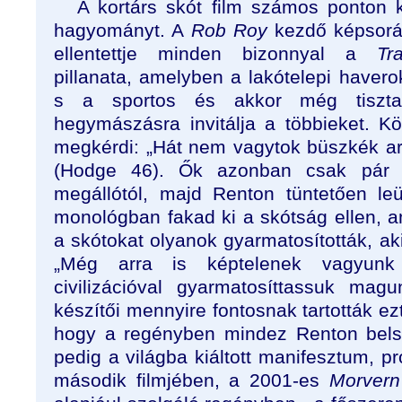
A kortárs skót film számos ponton k
hagyományt. A
Rob Roy
kezdő képsorán
ellentettje minden bizonnyal a
Tr
pillanata, amelyben a lakótelepi haver
s a sportos és akkor még tiszt
hegymászásra invitálja a többieket. 
megkérdi: „Hát nem vagytok büszkék ar
(Hodge 46). Ők azonban csak pár l
megállótól, majd Renton tüntetően le
monológban fakad ki a skótság ellen, 
a skótokat olyanok gyarmatosították, a
„Még arra is képtelenek vagyunk
civilizációval gyarmatosíttassuk mag
készítői mennyire fontosnak tartották ezt
hogy a regényben mindez Renton belső
pedig a világba kiáltott manifesztum, 
második filmjében, a 2001-es
Morvern