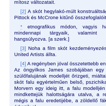
mítosz változatait.
[2]
A skót hegylakó-múlt konstruáltság
Pittock és McCrone kitűnő összefoglalóit
*
etnografikus módon, vagyis ha
mindennapi tárgyaik, valamint 
hangsúlyozva. [a szerk.]
[3]
Noha a film skót kezdeményezésű
United Artists állta.
[4]
A regényben jóval összetettebb en
Az öngyilkos James szobájában egy t
szülőfalujának modelljét őrizgeti, miál
skót falu egyértelműen belső, pszichika
Morvern egy ideig itt, a falu modelljén 
mindkettejük halottságára utalva, a
mégis a falu eredetijébe, a zöldellő fá