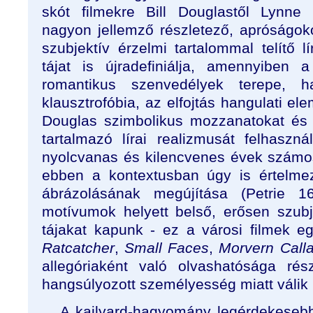
skót filmekre Bill Douglastől Lynne
nagyon jellemző részletező, apróságoko
szubjektív érzelmi tartalommal telítő l
tájat is újradefiniálja, amennyibe
romantikus szenvedélyek terepe, 
klausztrofóbia, az elfojtás hangulati el
Douglas szimbolikus mozzanatokat és fi
tartalmazó lírai realizmusát felhaszn
nyolcvanas és kilencvenes évek számos 
ebben a kontextusban úgy is értelmez
ábrázolásának megújítása (Petrie 
motívumok helyett belső, erősen szubj
tájakat kapunk - ez a városi filmek eg
Ratcatcher
,
Small Faces
,
Morvern Calla
allegóriaként való olvashatósága ré
hangsúlyozott személyesség miatt válik
A kailyard-hagyomány legérdekeseb