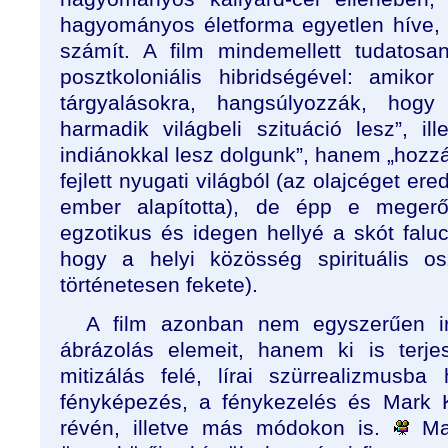
hagyományos életforma egyetlen híve, m
számít. A film mindemellett tudatosan
posztkoloniális hibridségével: amikor 
tárgyalásokra, hangsúlyozzák, ho
harmadik világbeli szituáció lesz”, il
indiánokkal lesz dolgunk”, hanem „hozz
fejlett nyugati világból (az olajcéget er
ember alapította), de épp e megerő
egzotikus és idegen hellyé a skót falu
hogy a helyi közösség spirituális os
történetesen fekete).
A film azonban nem egyszerűen i
ábrázolás elemeit, hanem ki is terje
mitizálás felé, lírai szürrealizmusba 
fényképezés, a fénykezelés és Mark K
révén, illetve más módokon is.
Mac