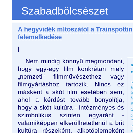
Szabadbölcsészet
A hegyvidék mítoszától a Trainspotting
felemelkedése
I
Nem mindig könnyű megmondani,
B
hogy egy-egy film konkrétan mely
R
„nemzeti” filmművészethez vagy
filmgyártáshoz tartozik. Nincs ez
B
Á
másként a skót film esetében sem,
ö
ahol a kérdést tovább bonyolítja,
Á
k
hogy a skót kultúra - intézményes és
A
szimbolikus szinten egyaránt -
A
f
valamiképpen elkerülhetetlenül a brit
F
kultúra részeként, alkotóelemeként
A