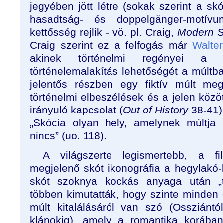
jegyében jött létre (sokak szerint a sk
hasadtság- és doppelgänger-motív
kettősség rejlik - vö. pl. Craig,
Modern
S
Craig szerint ez a felfogás már
Walter
akinek történelmi regényei a 
történelemalakítás lehetőségét a múltba 
jelentős részben egy fiktív múlt meg
történelmi elbeszélések és a jelen közöt
irányuló kapcsolat (
Out of History
38-41).
„Skócia olyan hely, amelynek múltja
nincs” (uo. 118).
A világszerte legismertebb, a f
megjelenő skót ikonográfia a hegylak
skót szoknya kockás anyaga után „ta
többen kimutatták, hogy szinte minde
múlt kitalálásáról van szó (Ossziánt
klánokig), amely a romantika korában