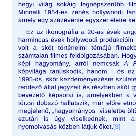
hegyi világ sokáig legnépszerűbb fi
Minnelli 1954-es zenés hollywoodi fan
amely egy százévente egyszer életre kelő
Ez az ikonográfia a 20-as évek ango
harmincas évek hollywoodi produkcióin k
volt a skót történelmi témájú filme
számtalan filmes feldolgozásában. Hog
képi hagyomány, arról nemcsak
A
R
képvilága tanúskodik, hanem - és ez
1995-ös, skót kezdeményezésre születet
rendező által jegyzett és részben skót 
bevezető képsorai is, amelyekben a v
törzsi dobszó hallatszik, már előre etno
megjelenő, „hagyományos” viseletbe öltö
ezután is úgy viselkednek, mint a w
nyomolvasás közben látjuk őket.
[3]