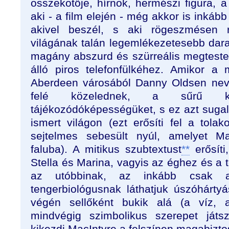
összekötője, hírnök, hermészi figura, a 
aki - a film elején - még akkor is inkább 
akivel beszél, s aki rögeszmésen 
világának talán legemlékezetesebb dara
magány abszurd és szürreális megteste
álló piros telefonfülkéhez. Amikor a
Aberdeen városából Danny Oldsen nevű
felé közelednek, a sűrű kö
tájékozódóképességüket, s ez azt sugall
ismert világon (ezt erősíti fel a tola
sejtelmes sebesült nyúl, amelyet M
faluba). A mitikus szubtextust
**
erősíti
Stella és Marina, vagyis az éghez és a
az utóbbinak, az inkább csak 
tengerbiológusnak láthatjuk úszóhártyás
végén sellőként bukik alá (a víz, 
mindvégig szimbolikus szerepet játs
kikezdi MacIntyre a felszínen magabiztos