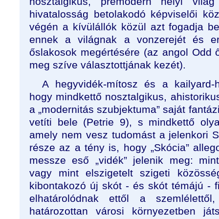
nosztalgikus, premodern helyi vil
hivatalosság betolakodó képviselői közö
végén a kívülállók közül azt fogadja b
ennek a világnak a vonzerejét és er
őslakosok megértésére (az angol Odd ő
meg szíve választottjának kezét).
A hegyvidék-mítosz és a kailyard
hogy mindkettő nosztalgikus, ahistorik
a „modernitás szubjektuma” saját fantázi
vetíti bele (Petrie 9), s mindkettő ol
amely nem vesz tudomást a jelenkori S
része az a tény is, hogy „Skócia” alleg
messze eső „vidék” jelenik meg: mint
vagy mint elszigetelt szigeti közöss
kibontakozó új skót - és skót témájú - 
elhatárolódnak ettől a szemlélettől
határozottan városi környezetben já