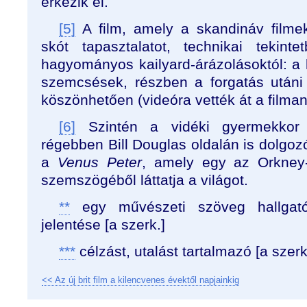
érkezik el.
[5]
A film, amely a skandináv filmek
skót tapasztalatot, technikai tekin
hagyományos kailyard-árázolásoktól: a 
szemcsések, részben a forgatás utáni
köszönhetően (videóra vették át a filman
[6]
Szintén a vidéki gyermekkor s
régebben Bill Douglas oldalán is dolgozó
a
Venus Peter
, amely egy az Orkney-
szemszögéből láttatja a világot.
**
egy művészeti szöveg hallgat
jelentése [a szerk.]
***
célzást, utalást tartalmazó [a szerk
<< Az új brit film a kilencvenes évektől napjainkig