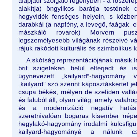
alapjául szolgáló regényben - a főszer
alakítja) öngyilkos barátja testének
hegyvidék fenséges helyein, s közben
darabkái (a napfény, a levegő, faágak, 
mászkáló rovarok) Morvern puszt
legszemélyesebb világának részeivé vál
rájuk rakódott kulturális és szimbolikus 
A skótság reprezentációjának másik l
brit szigeteken belül elterjedt és
úgynevezett „kailyard”-hagyomány 
„kailyard” szó szerint káposztáskertet je
csupa békés, mélyen de szelíden vallás
és faluból áll, olyan világ, amely valaho
és a modernizáció negatív hatá
szeretnivalóan bogaras kisember népe
hegylakó-hagyomány irodalmi kulcsfigur
kailyard-hagyományé a nálunk