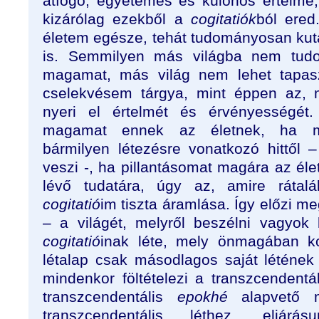
átfogó, egyetemes és különös értelme
kizárólag ezekből a
cogitatiók
ból ere
életem egésze, tehát tudományosan ku
is. Semmilyen más világba nem tudom
magamat, más világ nem lehet tapasz
cselekvésem tárgya, mint éppen az,
nyeri el értelmét és érvényességé
magamat ennek az életnek, ha m
bármilyen létezésre vonatkozó hittől –
veszi -, ha pillantásomat magára az él
lévő tudatára, úgy az, amire rátal
cogitatió
im tiszta áramlása. Így előzi me
– a világét, melyről beszélni vagyok
cogitatió
inak léte, mely önmagában ko
létalap csak másodlagos saját léténe
mindenkor föltételezi a transzcendentá
transzcendentális
epokhé
alapvető m
transzcendentális léthez, eljárásu