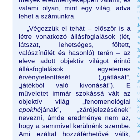
valami olyan, mint egy világ, adva
S
S
lehet a számunkra.
S
S
„Végezzük el tehát – először is a
T
létre vonatkozó állásfoglalások (lét,
T
látszat, lehetséges, föltett,
T
T
valószínűlét és hasonló) terén – az
T
eleve adott objektív világot érintő
T
állásfoglalások egyetemes
T
A
érvénytelenítését („gátlását”,
T
„játékból való kivonását”). E
U
műveletet immár szokássá vált az
U
objektív világ „fenomenológiai
Ü
Ü
epokhé
jának”, „zárójelezésének”
Ü
nevezni, ámde eredménye nem az,
Va
hogy a semmivel kerülnénk szembe.
Ve
V
Ami ezáltal hozzáférhetővé válik,