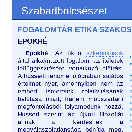
Szabadbölcsészet
FOGALOMTÁR ETIKA SZAKO
EPOKHÉ
Epokhé:
Az ókori
szkeptikusok
F
által alkalmazott fogalom, az ítéletek
R
felfüggesztésére vonatkozó előírás.
A husserli fenomenológiában sajátos
C
E
értelmet nyer, amennyiben nem az
A
emberi ismeretek relativitásának
Á
belátása miatt, hanem módszertani
Á
An
megfontolásból folyamodunk hozzá.
A
Husserl szerint az újkori filozófiát
A
annak a kérdésnek a
A
A
megválaszolatlansága bénítja meg,