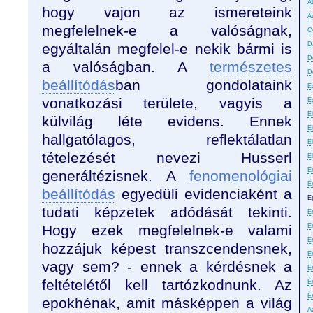
A
hogy vajon az ismereteink
A
megfelelnek-e a valóságnak,
C
egyáltalán megfelel-e nekik bármi is
D
D
a valóságban. A
természetes
D
beállítódás
ban gondolataink
E
vonatkozási területe, vagyis a
E
E
külvilág léte evidens. Ennek
E
hallgatólagos, reflektálatlan
El
tételezését nevezi Husserl
E
E
generáltézisnek. A
fenomenológiai
É
beállítódás
egyedüli evidenciaként a
E
tudati képzetek adódását tekinti.
Er
Hogy ezek megfelelnek-e valami
E
Er
hozzájuk képest transzcendensnek,
E
vagy sem? - ennek a kérdésnek a
E
feltételétől kell tartózkodnunk. Az
É
É
epokhénak, amit másképpen a világ
A