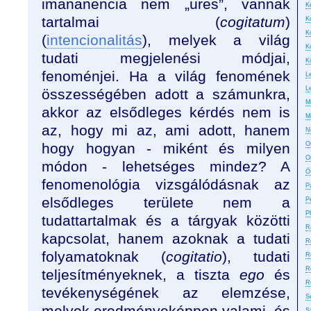
imananencia nem „üres”, vannak
Ke
tartalmai (
cogitatum
)
K
K
(
intencionalitás
), melyek a világ
K
tudati megjelenési módjai,
K
fenoménjei. Ha a világ fenomének
L
L
összességében adott a számunkra,
M
akkor az elsődleges kérdés nem is
M
az, hogy mi az, ami adott, hanem
N
hogy hogyan - miként és milyen
On
O
módon - lehetséges mindez? A
Ö
fenomenológia vizsgálódásnak az
P
elsődleges területe nem a
P
P
tudattartalmak és a tárgyak közötti
R
kapcsolat, hanem azoknak a tudati
R
folyamatoknak (
cogitatio
), tudati
R
R
teljesítményeknek, a tiszta
ego
és
R
tevékenységének az elemzése,
S
melyek eredményeképpen valami, és
S