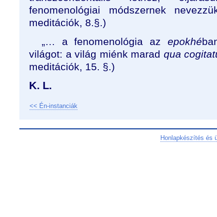
fenomenológiai módszernek nevezzük.
meditációk, 8.§.)
„… a fenomenológia az
epokhé
ba
világot: a világ miénk marad
qua cogita
meditációk, 15. §.)
K. L.
<< Én-instanciák
Honlapkészítés és 