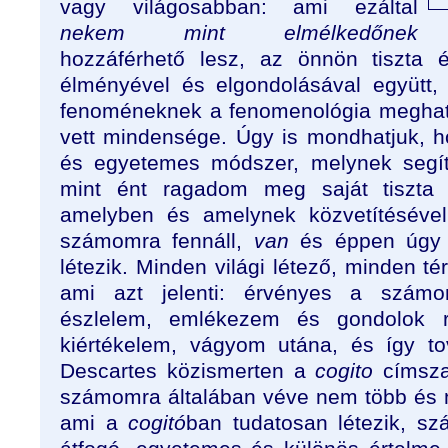
vagy világosabban: ami ezáltal
nekem mint elmélkedőnek
hozzáférhető lesz, az önnön tiszta é
élményével és elgondolásával együtt
fenoméneknek a fenomenológia meghatá
vett mindensége. Úgy is mondhatjuk, 
és egyetemes módszer, melynek segít
mint ént ragadom meg saját tiszta t
amelyben és amelynek közvetítésével
számomra fennáll,
van
és éppen úgy 
létezik. Minden világi létező, minden tér
ami azt jelenti: érvényes a számo
észlelem, emlékezem és gondolok rá,
kiértékelem, vágyom utána, és így t
Descartes közismerten a
cogito
címszav
számomra általában véve nem több és 
ami a
cogitó
ban tudatosan létezik, s