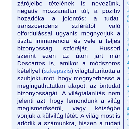
zárójelbe tételének is nevezünk,
É
negatív mozzanatán túl, a pozitív
E
E
hozadéka a jelentős: a tudat-
F
transzcendens szférától való
H
elfordulással ugyanis megnyerjük a
H
tiszta immanencia, és vele a teljes
H
I
bizonyosság szféráját. Husserl
A
szerint ezen az úton járt már
Id
Descartes is, amikor a módszeres
I
I
kétellyel (
szkepszis
) világtalanította a
I
szubjektumot, hogy megnyerhesse a
In
megingathatatlan alapot, az öntudat
Ir
I
bizonyosságát. A világtalanítás nem
Is
jelenti azt, hogy lemondunk a világ
Íz
megismeréséről, vagy kétségbe
J
vonjuk a külvilág létét. A világ most is
J
K
adódik a számunkra, hiszen a tudati
K