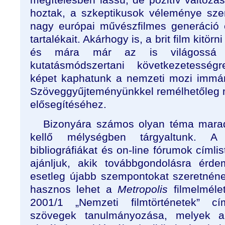
hoztak, a szkeptikusok véleménye szer
nagy európai művészfilmes generáció 
tartalékait. Akárhogy is, a brit film kitör
és mára már az is világossá vá
kutatásmódszertani következetesség
képet kaphatunk a nemzeti mozi immár
Szöveggyűjteményünkkel remélhetőleg m
elősegítéséhez.
Bizonyára számos olyan téma mara
kellő mélységben tárgyaltunk. A 
bibliográfiákat és on-line fórumok címli
ajánljuk, akik továbbgondolásra érde
esetleg újabb szempontokat szeretnén
hasznos lehet a
Metropolis
filmelméleti
2001/1 „Nemzeti filmtörténetek” c
szövegek tanulmányozása, melyek a n