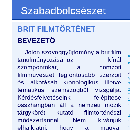
Szabadbölcsészet
BRIT FILMTÖRTÉNET
BEVEZETŐ
Jelen szöveggyűjtemény a brit film
B
tanulmányozásához kínál
R
szempontokat, a nemzeti
filmművészet legfontosabb szerzőit
B
Á
és alkotásait kronologikus illetve
ö
tematikus szemszögből vizsgálja.
Á
k
Kérdésfelvetéseink felépítése
A
összhangban áll a nemzeti mozik
A
f
tárgykörét kutató filmtörténészi
F
módszertannal. Nem kívánjuk
A
elhallgatni, hogy a magyar
V