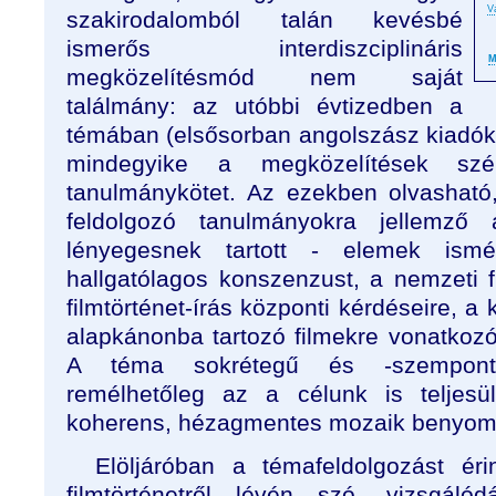
V
szakirodalomból talán kevésbé
ismerős interdiszciplináris
M
megközelítésmód nem saját
találmány: az utóbbi évtizedben a
témában (elsősorban angolszász kiadók
mindegyike a megközelítések szé
tanulmánykötet. Az ezekben olvasható,
feldolgozó tanulmányokra jellemző
lényegesnek tartott - elemek ism
hallgatólagos konszenzust, a nemzeti f
filmtörténet-írás központi kérdéseire, a
alapkánonba tartozó filmekre vonatkozó 
A téma sokrétegű és -szempontú
remélhetőleg az a célunk is teljes
koherens, hézagmentes mozaik benyomás
Elöljáróban a témafeldolgozást éri
filmtörténetről lévén szó, vizsgáló