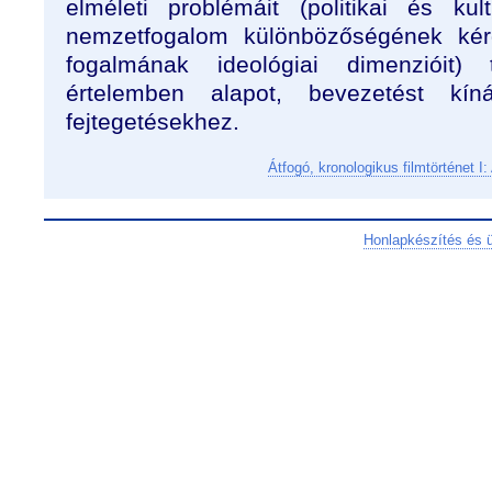
elméleti problémáit (politikai és kult
nemzetfogalom különbözőségének kérd
fogalmának ideológiai dimenzióit)
értelemben alapot, bevezetést kín
fejtegetésekhez.
Átfogó, kronologikus filmtörténet 
Honlapkészítés és 