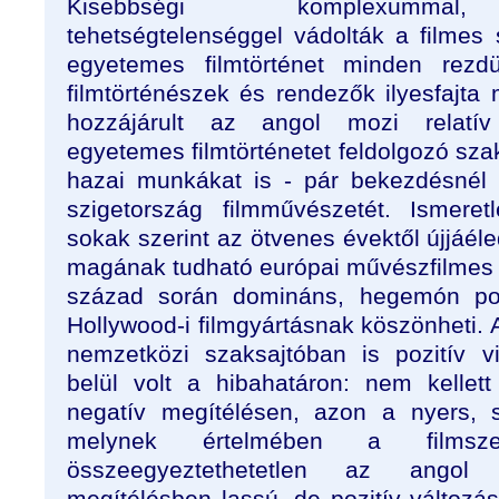
Kisebbségi komplexummal, 
tehetségtelenséggel vádolták a filmes
egyetemes filmtörténet minden rezdül
filmtörténészek és rendezők ilyesfajta
hozzájárult az angol mozi relatív
egyetemes filmtörténetet feldolgozó sza
hazai munkákat is - pár bekezdésnél 
szigetország filmművészetét. Ismeret
sokak szerint az ötvenes évektől újjáél
magának tudható európai művészfilme
század során domináns, hegemón po
Hollywood-i filmgyártásnak köszönheti. 
nemzetközi szaksajtóban is pozitív 
belül volt a hibahatáron: nem kellet
negatív megítélésen, azon a nyers, 
melynek értelmében a filmsze
összeegyeztethetetlen az angol
megítélésben lassú, de pozitív változá