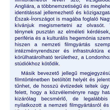
Angliára, a többnemzetiségű és meglehe
identitással jellemezhető és közigazgat
Észak-Írországot is magába foglaló Nagy-
kívánjuk megismertetni az olvasót
ténynek pusztán az elméleti kérdések
periféria és a kulturális hegemónia szem
hiszen a nemzeti filmgyártás szempo
intézményrendszer és infrastruktúra e
körülhatárolható területhez, a Londonho
stúdiókhoz kötődik.
Másik bevezető jellegű megjegyzésü
filmtörténetben betöltött helyét és jele
tűnhet, de hosszú évtizedek teltek úgy
felett, hogy a közvéleményre nagy hatá
kizárólag becsmérlő, de legalábbis 
nyilatkozott a nemzeti filmgyártásról és