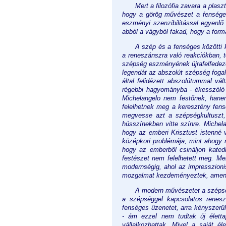
Mert a filozófia zavara a pla
hogy a görög művészet a fensége
eszményi szenzibilitással egyenlő
abból a vágyból fakad, hogy a formá
A szép és a fenséges közötti 
a reneszánszra való reakciókban,
szépség eszményének újrafelfedezé
legendát az abszolút szépség fogalm
által felidézett abszolútummal vá
régebbi hagyományba - ékesszóló 
Michelangelo nem festőnek, hane
felelhetnek meg a keresztény fens
megvesse azt a szépségkultuszt, 
hússzínekben vitte színre. Michel
hogy az emberi Krisztust istenné v
középkori problémája, mint ahogy 
hogy az emberből csináljon katedr
festészet nem felelhetett meg. Me
modernségig, ahol az impresszionis
mozgalmat kezdeményeztek, amenn
A modern művészetet a szépsé
a szépséggel kapcsolatos renes
fenséges üzenetet, arra kényszerü
- ám ezzel nem tudtak új élettap
vállalkozhattak. Mivel a saját él