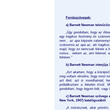
Forrásszövegek:
a)
Barnett Newman televíziós
„Úgy gondoltam, hogy az Abra
egy tragikus festmény és számomr
nem... az apa képzete valamennyi 
számomra az apa az, aki tragikus
majd, hogy ez nemcsak fekete a fe
vonva... nekem az, ami felemel, az
fehéren."
b)
Barnett Newman interjúja 
„Azt akartam, hogy a középső 
meg voltam rémülve, hogy most mi l
azt illeti, azt is mondhatnád, h
próbálkoztam a feketén kívül. 
gondoltam, hogy legyen kék, vagy l
c)
Barnett Newman szövege a T
New York, 1947) katalógusából
„
A művésznek, akár primitív,