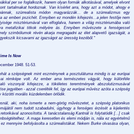
ákkal per se foglalkozik, hanem olyan formák alkotásával, amelyek elvont
ont tartalmakat hordoznak. Van kísérlet arra, hogy azt a módot, ahogy e
bánnak, szürrealista módon magyarázzák... de a szürrealizmus egy
ja az emberi pszichét. Ennyiben ez mondén kifejezés...a jelen festője nem
lyisége misztériumával van elfoglalva, hanem a világ misztériumába való
gva metafizikai titkok mélyére ás. Ennyiben művészete a fenségessel
mely szimbólumok révén akarja megragadni az élet alapvető igazságát, a
 igyekszik kicsavarni az igazságot az üresség kezéből."
lime Is Now
December 1948. 51-53.
tehát a szépségnek mint eszménynek a posztulátuma mindig is az európai
usai rémképe volt. Az ember ama természetes vágyát, hogy különféle
ló viszonyát kifejezze, a tökéletes teremtmények abszolutizmusával
étise jegyében - azzal cserélték fel, így az európai művész azóta a szépség
 közötti morális küzdelemben örlődik.
nusnál, aki, noha ismerte a nem-görög művészetet, a szépség platonikus
lémájától nem tudott szabadulni, úgyhogy a fenséges érzését a kijelentés
retorikával azonosította. A tanácstalanság Kantnál is folytatódik [...] csak
bségtételhez. A maga keresetlen és elemi módján is, nála ez egyértelmű
 ez mennyire befolyásolta a szürrealistákat. Nekem Burke olvasása olyan,