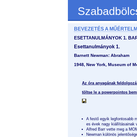
Szabadbölc
BEVEZETÉS A MŰÉRTEL
ESETTANULMÁNYOK 1. BA
Esettanulmányok 1.
Barnett Newman: Abraham
1948, New York, Museum of M
Az óra anyagának feldolgoz
töltse le a powerpointos bem
A festő egyik legfontosabb m
es évek nagy kiállításainak 
Alfred Barr vette meg a M
Newman különös jelentőséget