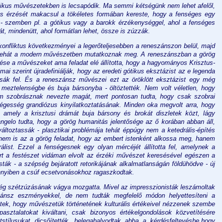
sztikus művészetekben is lecsapódik. Ma semmi kétségünk nem lehet afelől,
s érzését makacsul a tökéletes formában kereste, hogy a fenséges egy
 - szemben pl. a gótikus vagy a barokk érzékenységgel, ahol a fenséges
t, mindenütt, ahol formátlan lehet, össze is zúzzák.
konfliktus következményei a legerőteljesebben a reneszánszon belül, majd
 tehát a modern művészetben mutatkoznak meg. A reneszánszban a görög
se a művészeket ama feladat elé állította, hogy a hagyományos Krisztus-
ai szerint újradefiniálják, hogy az eredeti gótikus eksztázist az e legenda
ltsák fel. És a reneszánsz művészei ezt az öröklött eksztázist egy még
meztelenségbe és buja bársonyba - öltöztették. Nem volt véletlen, hogy
m szobrásznak nevezte magát, mert pontosan tudta, hogy csak szobrai
égesség grandiózus kinyilatkoztatásának. Minden oka megvolt arra, hogy
amely a krisztusi drámát buja bársony és brokát diszletek közt, lágy
angelo tudta, hogy a görög humanitás jelentősége az ő korában abban áll,
áltoztassák - plasztikai problémája tehát éppúgy nem a ketedrális-építés
nem is az a görög feladat, hogy az embert istenként alkossa meg, hanem
álist. Ezzel a fenségesnek egy olyan mércéjét állította fel, amelynek a
rt a festészet vidáman elvolt az érzéki művészet keresésével egészen a
ták - a szépség bejáratott retorikájának alkalmatlanságán földühödve - új
yiben a csúf ecsetvonásokhoz ragaszkodtak.
g szétzúzásának vágya mozgatta. Mivel az impresszionisták leszámoltak
zánsz eszményekkel, de nem tudták megfelelő módon helyettesíteni a
ltek, hogy művészetük történetének kulturális értékeivel nézzenek szembe
asztalatokat kiváltani, csak bizonyos értékelgondolások közvetítésére
etstílusukat dicsőítették, belegabalyodtak abba a kérdésfeltevésbe,hogy