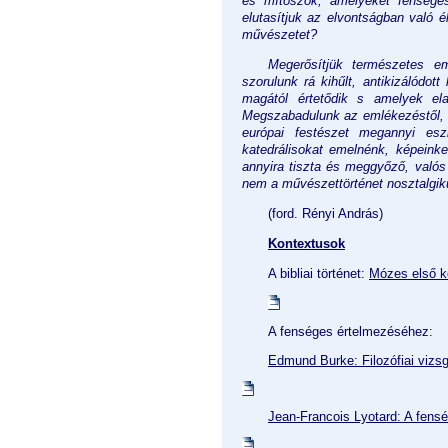
és mítoszok, amelyeket fenséges
elutasítjuk az elvontságban való é
művészetet?
Megerősítjük természetes e
szorulunk rá kihűlt, antikizálódot
magától értetődik s amelyek ela
Megszabadulunk az emlékezéstől, az
európai festészet megannyi esz
katedrálisokat emelnénk, képeinke
annyira tiszta és meggyőző, valós 
nem a művészettörténet nosztalgik
(ford. Rényi András)
Kontextusok
A bibliai történet:
Mózes első k
A fenséges értelmezéséhez:
Edmund Burke: 
Filozófiai viz
Jean-Francois Lyotard: A
 fens