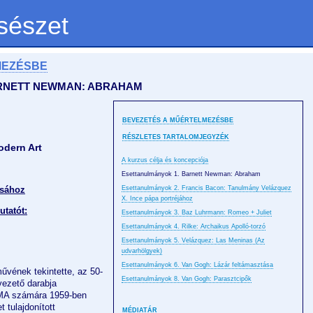
sészet
MEZÉSBE
RNETT NEWMAN: ABRAHAM
BEVEZETÉS A MŰÉRTELMEZÉSBE
RÉSZLETES TARTALOMJEGYZÉK
odern Art
A kurzus célja és koncepciója
Esettanulmányok 1. Barnett Newman: Abraham
ásához
Esettanulmányok 2. Francis Bacon: Tanulmány Velázquez
X. Ince pápa portréjához
utatót:
Esettanulmányok 3. Baz Luhrmann: Romeo + Juliet
Esettanulmányok 4. Rilke: Archaikus Apolló-torzó
Esettanulmányok 5. Velázquez: Las Meninas (Az
udvarhölgyek)
Esettanulmányok 6. Van Gogh: Lázár feltámasztása
űvének tekintette, az 50-
Esettanulmányok 8. Van Gogh: Parasztcipők
vezető darabja
OMA számára 1959-ben
 tulajdonított
MÉDIATÁR