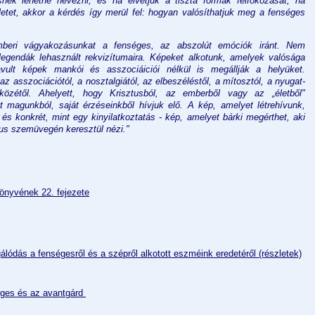
nek lehetne nevezni, és ha elvetjük a tiszta formák felfokozását, ha
letet, akkor a kérdés így merül fel: hogyan valósíthatjuk meg a fenséges
mberi vágyakozásunkat a fenséges, az abszolút emóciók iránt. Nem
t legendák lehasznált rekvizítumaira. Képeket alkotunk, amelyek valósága
vult képek mankói és asszociáiciói nélkül is megállják a helyüket.
 asszociációtól, a nosztalgiától, az elbeszéléstől, a mítosztól, a nyugat-
közétől. Ahelyett, hogy Krisztusból, az emberből vagy az „életből"
t magunkból, saját érzéseinkből hívjuk elő. A kép, amelyet létrehívunk,
és konkrét, mint egy kinyilatkoztatás - kép, amelyet bárki megérthet, aki
us szemüvegén keresztül nézi."
önyvének 22. fejezete
sgálódás a fenségesről és a szépről alkotott eszméink eredetéről
 (részletek)
éges és az avantgárd 