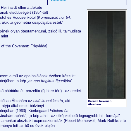
 Reinhardt ellen a „fekete
ának elsőbbségért (1954-től)
stől és Rodcsenkótól (
Kompozíció no. 64.
nt akik „a geometria csapdájába estek"
ének olyan ótestamentumi, zsidó ill. talmudista
 mint
of the Covenant: Frígyláda]
neve
: a mű az apa halálának évében készült:
erjúban: a kép „
az apa tragikus figurájára
"
 pátriárka és prozelita (új hitre tért) - az eredet
dícióban Ábrahám az
első ikonoklaszta
, aki
Barnett Newman:
Abraham
atyja által emelt bálványt
terjúban (1963): Kierkegaard
Félelem és
Ábrahám apánk", „a kép a hit - az elképzelhető legnagyobb hit -formája"
 amerikai absztrakt expresszionisták (Robert Motherwell, Mark Rothko stb.
ménye lett az 50-es évek elején