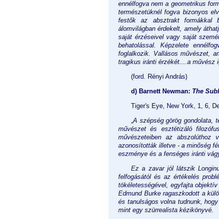
ennélfogva nem a geometrikus form
természetüknél fogva bizonyos elv
festők az absztrakt formákkal 
álomvilágban érdekelt, amely áthat
saját érzéseivel vagy saját szemé
behatolással. Képzelete ennélfo
foglalkozik. Vallásos művészet, a
tragikus iránti érzékét....a művész
(ford. Rényi András)
d)
Barnett Newman:
The Sub
Tiger's Eye, New York, 1, 6, 
„
A szépség görög gondolata, 
művészet és esztétizáló filozóf
művészeteiben az abszolúthoz va
azonosították illetve - a minőség f
eszménye és a fenséges iránti vágy
Ez a zavar jól látszik Longi
felfogásától és az értékelés prob
tökéletességével, egyfajta objektív 
Edmund Burke ragaszkodott a külön
és tanulságos volna tudnunk, hogy
mint egy szürrealista kézikönyvé.