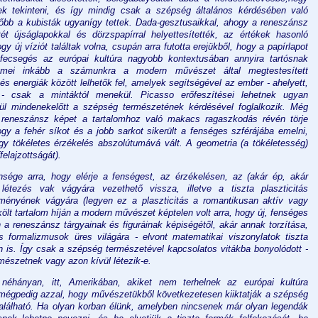
ek tekinteni, és így mindig csak a szépség általános kérdésében való
ésőbb a kubisták ugyanígy tettek. Dada-gesztusaikkal, ahogy a reneszánsz
ét újságlapokkal és dörzspapírral helyettesítették, az értékek hasonló
ogy új víziót találtak volna, csupán arra futotta erejükből, hogy a papírlapot
ó fecsegés az európai kultúra nagyobb kontextusában annyira tartósnak
emei inkább a számunkra a modern művészet által megtestesített
és energiák között lelhetők fel, amelyek segítségével az ember - ahelyett,
a - csak a mintáktól menekül. Picasso erőfeszítései lehetnek ugyan
ül mindenekelőtt a szépség természetének kérdésével foglalkozik. Még
a reneszánsz képet a tartalomhoz való makacs ragaszkodás révén törje
y a fehér síkot és a jobb sarkot sikerült a fenséges szférájába emelni,
y tökéletes érzékelés abszolútumává vált. A geometria (a tökéletesség)
felajzottságát).
sége arra, hogy elérje a fenségest, az érzékelésen, az (akár ép, akár
li létezés vak vágyára vezethető vissza, illetve a tiszta plaszticitás
ényének vágyára (legyen ez a plaszticitás a romantikusan aktív vagy
ölt tartalom híján a modern művészet képtelen volt arra, hogy új, fenséges
a reneszánsz tárgyainak és figuráinak képiségétől, akár annak torzítása,
us formalizmusok üres világára - elvont matematikai viszonylatok tiszta
n is. Így csak a szépség természetével kapcsolatos vitákba bonyolódott -
rmészetnek vagy azon kívül létezik-e.
néhányan, itt, Amerikában, akiket nem terhelnek az európai kultúra
 - mégpedig azzal, hogy művészetükből következetesen kiiktatják a szépség
ltalálható. Ha olyan korban élünk, amelyben nincsenek már olyan legendák