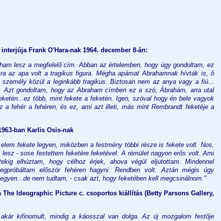
 interjúja Frank O'Hara-nak 1964. december 8-án:
ham lesz a megfelelő cím. Abban az értelemben, hogy úgy gondoltam, ez
a az apa volt a tragikus figura. Mégha apámat Abrahamnak hívták is, ő
személy közül a leginkább tragikus. Biztosan nem az anya vagy a fiú...
. Azt gondoltam, hogy az Abraham címben ez a szó, Ábrahám, arra utal
ketén...ez több, mint fekete a feketén. Igen, szóval hogy én bele vagyok
 a fehér a fehéren, és ez, ami azt illeti, más mint Rembrandt feketéje a
1963-ban Karlis Osis-nak
elem fekete legyen, miközben a festmény többi része is fekete volt. Nos,
esz - sose festettem feketére feketével. A rémület nagyon erős volt. Ami
etekig elhúztam, hogy célhoz érjek, ahova végül eljutottam. Mindennel
Megpróbáltam először fehéren hagyni. Rendben volt. Aztán mégis úgy
egyen...de nem tudtam, - csak azt, hogy feketében kell megcsinálnom."
he Ideographic Picture c. csoportos kiállítás (Betty Parsons Gallery,
 akár kifinomult, mindig a káosszal van dolga. Az új mozgalom festője