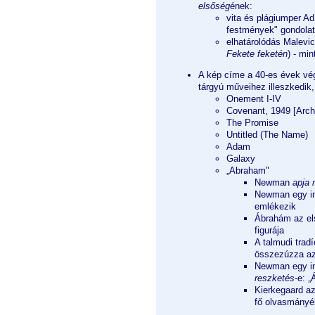
elsőség
ének:
vita és plágiumper Ad
festmények" gondolat
elhatárolódás Malevic
Fekete feketén
) - mi
A kép címe a 40-es évek vég
tárgyú műveihez illeszkedik,
Onement I-IV
Covenant, 1949 [Arch 
The Promise
Untitled (The Name)
Adam
Galaxy
„Abraham"
Newman
apja 
Newman egy int
emlékezik
Ábrahám az első
figurája
A talmudi tra
összezúzza az 
Newman egy in
reszketés
-e: „
Kierkegaard az
fő olvasmányél