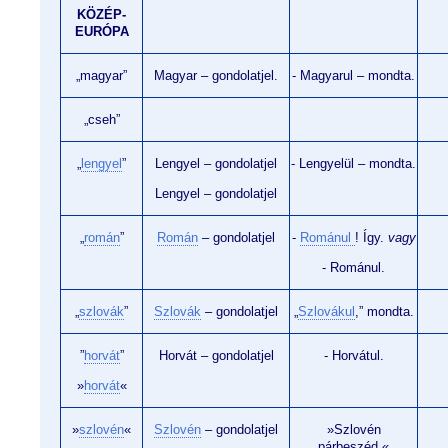
KÖZÉP-
EURÓPA
„magyar”
Magyar – gondolatjel.
- Magyarul – mondta.
„cseh”
„
lengyel
”
Lengyel – gondolatjel
- Lengyelül – mondta.
Lengyel – gondolatjel
„
román
”
Román
– gondolatjel
-
Románul
! Így.
vagy
- Románul.
„
szlovák
”
Szlovák
– gondolatjel
„
Szlovákul
,” mondta.
”
horvát
”
Horvát – gondolatjel
- Horvátul.
»
horvát
«
»
szlovén
«
Szlovén
– gondolatjel
»Szlovén
párbeszéd.«