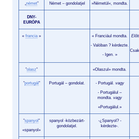
„
német
”
Német – gondolatjel
»Németül«, mondta.
DNY-
EURÓPA
«
francia
»
« Franciául mondta.
Előt
- Valóban ? kérdezte.
Csak
- Igen. »
”
olasz
”
«Olaszul» mondta.
”
portugál
”
Portugál – gondolat.
- Portugál.
vagy
- Portugálul –
mondta.
vagy
«Portugálul.»
”
spanyol
”
spanyol -közbezárt-
-¿Spanyol? -
gondolatjel.
kérdezte-.
«spanyol»