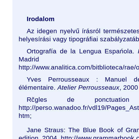
Irodalom
Az idegen nyelvű írásról természete
helyesírási vagy tipográfiai szabályzatáb
Ortografía de la Lengua Espańola.
R
Madrid 
http://www.analitica.com/bitblioteca/rae/o
Yves Perrousseaux : Manuel de 
élémentaire.
Atelier
Perrousseaux
, 2000
Rčgles de ponctuation 
http://perso.wanadoo.fr/vdl19/Pages_As
htm;
Jane Straus: The Blue Book of Gra
edition, 2004, http://www.grammarbook.