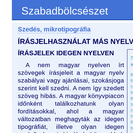
Szabadbölcsészet
Szedés, mikrotipográfia
ÍRÁSJELHASZNÁLAT MÁS NYEL
ÍRÁSJELEK IDEGEN NYELVEN
T
A nem magyar nyelven írt
R
szövegek írásjeleit a magyar nyelv
B
szabályai vagy ajánlásai, szokásjoga
E
szerint kell szedni. A nem így szedett
A 
N
szöveg hibás. A magyar könyvpiacon
B
időnként találkozhatunk olyan
S
fordításokkal, ahol a magyar
A
H
változatban meghagyták az idegen
É
tipográfiát, illetve olyan idegen
K