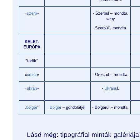
«
szerb
»
- Szerbül – mondta.
vagy
„Szerbül”, mondta.
KELET-
EURÓPA
”török”
«
orosz
»
- Oroszul – mondta.
«
ukrán
»
-
Ukránu
l.
„
bolgár
”
Bolgár
– gondolatjel
- Bolgárul – mondta.
Lásd még: tipográfiai minták galériája