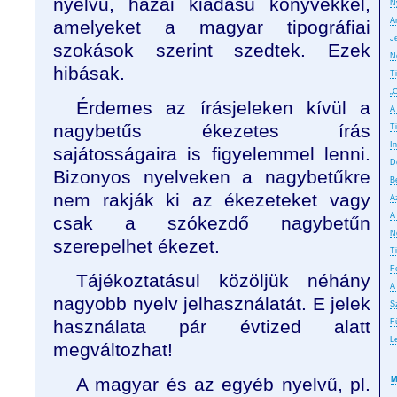
nyelvű, hazai kiadású könyvekkel,
N
A
amelyeket a magyar tipográfiai
J
szokások szerint szedtek. Ezek
N
hibásak.
T
„
Érdemes az írásjeleken kívül a
A
nagybetűs ékezetes írás
T
In
sajátosságaira is figyelemmel lenni.
D
Bizonyos nyelveken a nagybetűkre
B
nem rakják ki az ékezeteket vagy
A
A
csak a szókezdő nagybetűn
No
szerepelhet ékezet.
T
F
Tájékoztatásul közöljük néhány
A
nagyobb nyelv jelhasználatát. E jelek
S
használata pár évtized alatt
F
L
megváltozhat!
A magyar és az egyéb nyelvű, pl.
M