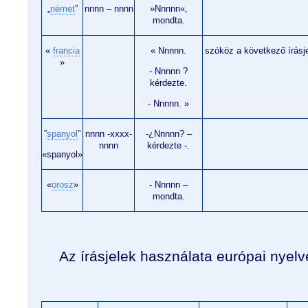
„
német
”
nnnn – nnnn
»Nnnnn«,
mondta.
«
francia
« Nnnnn.
szóköz a következő írásjele
»
- Nnnnn ?
kérdezte.
- Nnnnn. »
”
spanyol
”
nnnn -xxxx-
-¿Nnnnn? –
nnnn
kérdezte -.
«spanyol»
«
orosz
»
- Nnnnn –
mondta.
Az írásjelek használata európai nyel