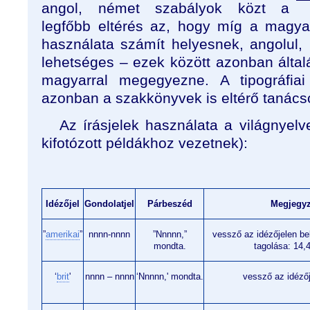
angol, német szabályok közt a
legfőbb eltérés az, hogy míg a magya
használata számít helyesnek, angolul, 
lehetséges – ezek között azonban által
magyarral megegyezne. A tipográfiai
azonban a szakkönyvek is eltérő tanács
Az írásjelek használata a világnyel
kifotózott példákhoz vezetnek):
Idézőjel
Gondolatjel
Párbeszéd
Megjegy
”
amerikai
”
nnnn-nnnn
”Nnnnn,”
vessző az idézőjelen b
mondta.
tagolása: 14,
‘
brit
'
nnnn – nnnn
‘Nnnnn,' mondta.
vessző az idézőj