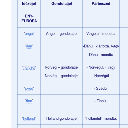
Idézőjel
Gondolatjel
Párbeszéd
ÉNY-
EURÓPA
‘
angol
'
Angol – gondolatjel
‘Angolul,' mondta.
”
dán
”
-Dánul! kiáltotta.
vagy
- Dánul, mondta -
”
norvég
”
Norvég – gondolatjel
«Norvégül.»
vagy
Norvég – gondolatjel
- Norvégül.
”
svéd
”
- Svédül.
”
finn
”
- Finnül.
”
holland
”
Holland-gondolatjel
‘Hollandul', mondta.