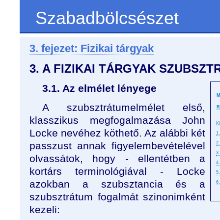
Szabadbölcsészet
3. fejezet: Fizikai tárgyak
3. A FIZIKAI TÁRGYAK SZUBS
3.1. Az elmélet lényege
M
A szubsztrátumelmélet első,
R
klasszikus megfogalmazása John
K
Locke nevéhez köthető. Az alábbi két
1
passzust annak figyelembevételével
2
3.
olvassátok, hogy - ellentétben a
4
kortárs terminológiával - Locke
5
azokban a szubsztancia és a
6
szubsztrátum fogalmát szinonimként
kezeli: