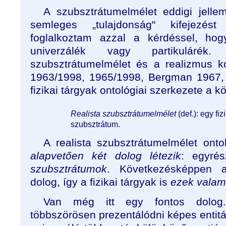
A szubsztrátumelmélet eddigi jell
semleges „tulajdonság" kifejezé
foglalkoztam azzal a kérdéssel, hog
univerzálék vagy partikuláré
szubsztrátumelmélet és a realizmus kom
1963/1998, 1965/1998, Bergman 1967, 
fizikai tárgyak ontológiai szerkezete a 
Realista szubsztrátumelmélet
(def.): egy fi
szubsztrátum.
A realista szubsztrátumelmélet onto
alapvetően két dolog létezik
: egyré
szubsztrátumok
. Következésképpen 
dolog, így a fizikai tárgyak is
ezek valam
Van még itt egy fontos dolog.
többszörösen prezentálódni képes entit