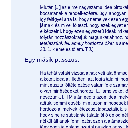
Miután [...] az elme nagyszámú idea birtokáb
bocsátanak a rendelkezésre, úgy, ahogyan a 
így felfigyel arra is, hogy némelyek ezen e
járnak; és mivel fölteszi, hogy ezek egyetlen
elképzelni, hogy ezen egyszerű ideák mik
folytán hozzászoktatjuk magunkat ahhoz, 
tételezzünk fel, amely hordozza őket
, s ame
23, 1, kiemelés tőlem, T.J.)
Egy másik passzus:
Ha tehát valaki vizsgálatnak veti alá önmagá
alkotott ideáját illetően, azt fogja találni,
mint puszta föltételezése valamiféle számá
olyan minőségeket hordoz, [...] amelyeke
nevezünk. [...] Miután pedig azon idea, me
adjuk, semmi egyéb, mint azon minőségek fö
hordozója, melyek létezését tapasztaljuk, s
hogy sine re substante (alatta álló dolog né
nélkül álljanak fenn, ezért ezen alátámaszt
tényleges jelentése szerint pusztán annyit