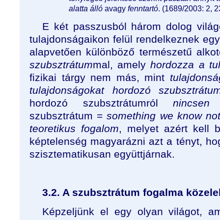
alatta álló
avagy
fenntartó
. (1689/2003: 2, 2
E két passzusból három dolog világo
tulajdonságaikon felül rendelkeznek egy 
alapvetően különböző természetű alko
szubsztrátum
mal, amely
hordozza a tu
fizikai tárgy nem más, mint
tulajdons
tulajdonságokat hordozó szubsztrátu
hordozó szubsztrátumról
nincsen 
szubsztrátum =
something we know not
teoretikus fogalom
, melyet azért kell 
képtelenség magyarázni azt a tényt, ho
szisztematikusan együttjárnak.
3.2. A szubsztrátum fogalma közele
Képzeljünk el egy olyan világot, a