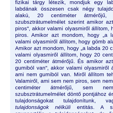
fizikai tárgy létezik, mondjuk egy l
labdának összesen csak négy tulajd
alakú, 20 centiméter átmérőjű
szubsztrátumelmélet szerint amikor a
piros", akkor valami olyasmiről állítom
piros. Amikor azt mondom, hogy „a l
valami olyasmiről állítom, hogy gömb a
Amikor azt mondom, hogy „a labda 20 ce
valami olyasmiről állítom, hogy 20 cen
20 centiméter átmérőjű. És amikor a
gumiból van", akkor valami olyasmiről 
ami nem gumiból van. Miről állítom te
Valamiről, ami sem nem piros, sem ne
centiméter átmérőjű, sem n
szubsztrátumelmélet döntő pontjához ér
tulajdonságokat tulajdonítunk, 
tulajdonságok nélküli
entitás. A szu