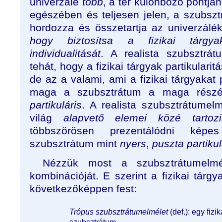
univerzálé
több
, a tér különböző pontján
egészében és teljesen jelen, a szubs
hordozza és összetartja az univerzálé
hogy
biztosítsa a fizikai tárgyak
individualitását
. A realista szubsztrátu
tehát, hogy a fizikai tárgyak partikulari
de az a valami, ami a fizikai tárgyakat p
maga a szubsztrátum a maga rész
partikuláris
. A realista szubsztrátumelm
világ
alapvető elemei közé
tartoz
többszörösen prezentálódni képe
szubsztrátum mint
nyers
,
puszta partikul
Nézzük most a szubsztrátumelmé
kombinációját. E szerint a fizikai tárgy
következőképpen fest:
Trópus szubsztrátumelmélet
(def.): egy fizi