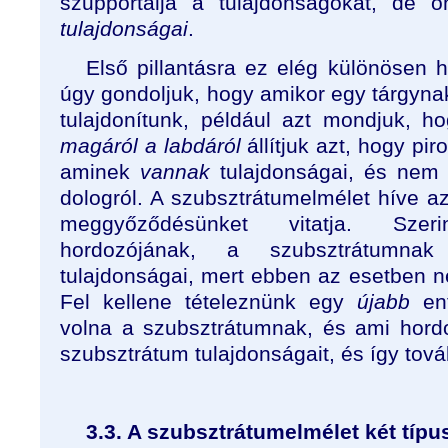
szupportálja a tulajdonságokat, de
tulajdonságai
.
Első pillantásra ez elég különösen 
úgy gondoljuk, hogy amikor egy tárgyna
tulajdonítunk, például azt mondjuk, ho
magáról a labdáról
állítjuk azt, hogy pir
aminek
vannak
tulajdonságai, és nem 
dologról. A szubsztrátumelmélet híve 
meggyőződésünket vitatja. Szer
hordozójának, a szubsztrátumna
tulajdonságai, mert ebben az esetben n
Fel kellene tételeznünk egy
újabb
ent
volna a szubsztrátumnak, és ami hord
szubsztrátum tulajdonságait, és így tov
3.3. A szubsztrátumelmélet két típu