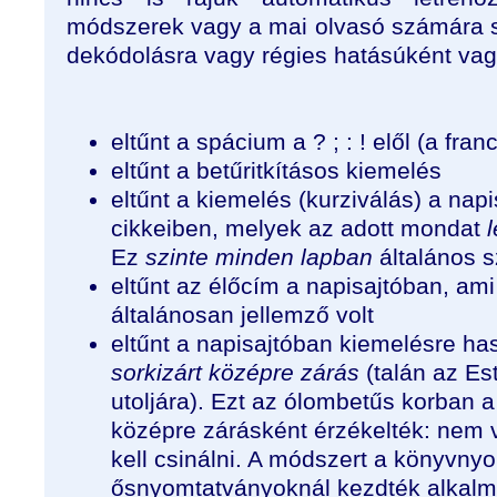
módszerek vagy a mai olvasó számára 
dekódolásra vagy régies hatásúként vag
eltűnt a spácium a ? ; : ! elől (a fr
eltűnt a betűritkításos kiemelés
eltűnt a kiemelés (kurziválás) a napisa
cikkeiben, melyek az adott mondat
Ez
szinte minden lapban
általános s
eltűnt az élőcím a napisajtóban, am
általánosan jellemző volt
eltűnt a napisajtóban kiemelésre has
sorkizárt középre zárás
(talán az Es
utoljára). Ezt az ólombetűs korban 
középre zárásként érzékelték: nem v
kell csinálni. A módszert a könyvny
ősnyomtatványoknál kezdték alkalm