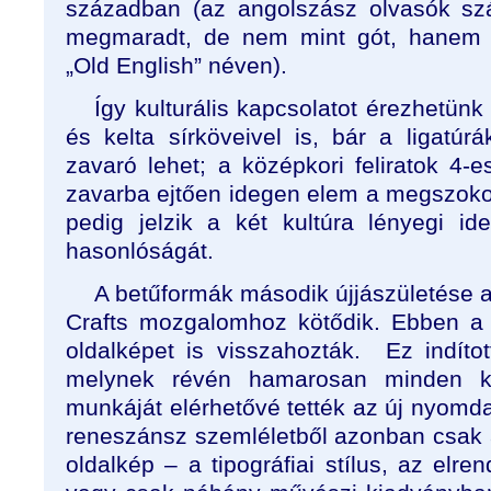
században (az angolszász olvasók sz
megmaradt, de nem mint gót, hanem 
„Old English” néven).
Így kulturális kapcsolatot érezhetü
és kelta sírköveivel is, bár a ligatúr
zavaró lehet; a középkori feliratok 4
zavarba ejtően idegen elem a megszokot
pedig jelzik a két kultúra lényegi i
hasonlóságát.
A betűformák második újjászületése a
Crafts mozgalomhoz kötődik. Ebben a
oldalképet is visszahozták. Ez indíto
melynek révén hamarosan minden k
munkáját elérhetővé tették az új nyomd
reneszánsz szemléletből azonban csak
oldalkép – a tipográfiai stílus, az elr