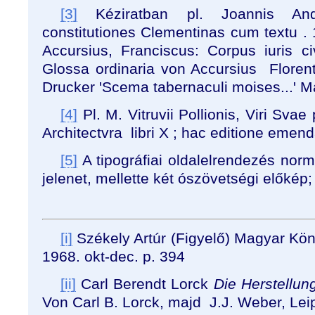
[3]
Kéziratban pl. Joannis And
constitutiones Clementinas cum textu .
Accursius, Franciscus: Corpus iuris civi
Glossa ordinaria von Accursius Florent
Drucker 'Scema tabernaculi moises...' M
[4]
Pl. M. Vitruvii Pollionis, Viri Svae
Architectvra libri X ; hac editione emend
[5]
A tipográfiai oldalelrendezés nor
jelenet, mellette két ószövetségi előkép;
[i]
Székely Artúr (Figyelő) Magyar Kön
1968. okt-dec. p. 394
[ii]
Carl Berendt Lorck
Die Herstellu
Von Carl B. Lorck, majd J.J. Weber, Le