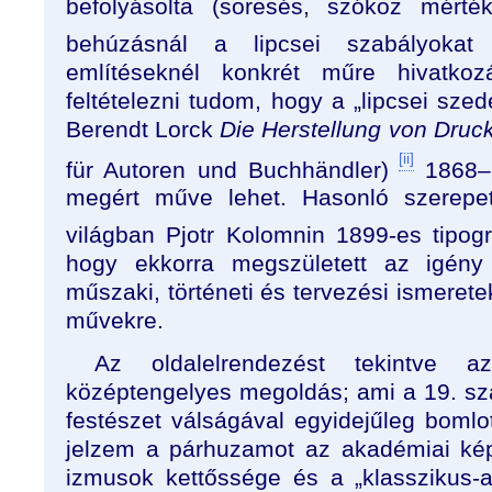
befolyásolta (soresés, szóköz mérté
behúzásnál a lipcsei szabályokat fe
említéseknél konkrét műre hivatko
feltételezni tudom, hogy a „lipcsei sze
Berendt Lorck
Die Herstellung von Dru
[ii]
für Autoren und Buchhändler)
1868–
megért műve lehet. Hasonló szerepet 
világban Pjotr Kolomnin 1899-es tipog
hogy ekkorra megszületett az igény 
műszaki, történeti és tervezési ismeretek
művekre.
Az oldalelrendezést tekintve
középtengelyes megoldás; ami a 19. s
festészet válságával egyidejűleg bomlott
jelzem a párhuzamot az akadémiai kép
izmusok kettőssége és a „klasszikus-a