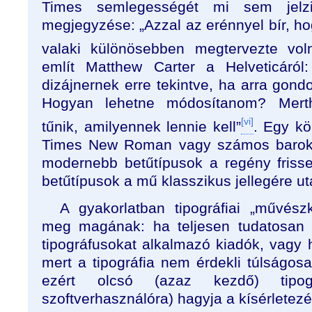
Times semlegességét mi sem jelzi
megjegyzése: „Azzal az erénnyel bír, h
valaki különösebben megtervezte vol
említ Matthew Carter a Helveticáró
dizájnernek erre tekintve, ha arra gon
Hogyan lehetne módosítanom? Mert
[vi]
tűnik, amilyennek lennie kell”
. Egy k
Times New Roman vagy számos barokk b
modernebb betűtípusok a regény frisse
betűtípusok a mű klasszikus jellegére ut
A gyakorlatban tipográfiai „művész
meg magának: ha teljesen tudatosan t
tipográfusokat alkalmazó kiadók, vagy 
mert a tipográfia nem érdekli túlságos
ezért olcsó (azaz kezdő) tipog
szoftverhasználóra) hagyja a kísérletezé