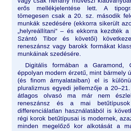
vagy csak néhány művészi kiadványban t
erős mellékjelentése lett. A tipogr
tömegesen csak a 20. sz. második fe
munkák szedésére (ekkorra sikerült az
„helyreállítani” – és ekkorra kezdték 
Szántó Tibor és követői) következ
reneszánsz vagy barokk formákat klass
munkáinak szedésére.
Digitális formában a Garamond, 
éppolyan modern érzetű, mint bármely ú
(és finom árnyalataiban) el is különü
pluralizmus egyedi jellemzője a 20–21.
átlagos olvasó ma már nem észlel
reneszánsz és a mai betűtípuso
differenciálatlan használatából is köv
régi korok betűtípusai is modernek, aza
minden megelőző kor alkotását a m