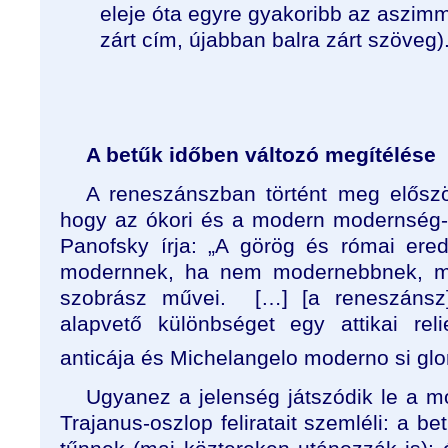
eleje óta egyre gyakoribb az aszim
zárt cím, újabban balra zárt szöveg)
A betűk időben változó megítélése
A reneszánszban történt meg előszö
hogy az ókori és a modern modernség-
Panofsky írja: „A görög és római ere
modernnek, ha nem modernebbnek, mi
szobrász művei. […] [a reneszánsz
alapvető különbséget egy attikai re
anticája és Michelangelo moderno si glor
Ugyanez a jelenség játszódik le a m
Trajanus-oszlop feliratait szemléli: a b