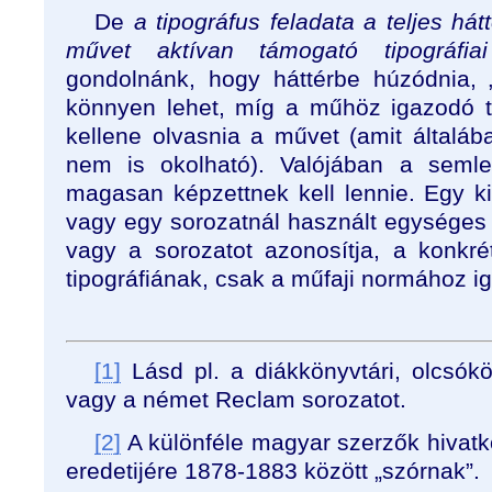
De
a tipográfus feladata a teljes h
művet aktívan támogató tipográfiai
gondolnánk, hogy háttérbe húzódnia, 
könnyen lehet, míg a műhöz igazodó ti
kellene olvasnia a művet (amit általá
nem is okolható). Valójában a semle
magasan képzettnek kell lennie. Egy 
vagy egy sorozatnál használt egységes ti
vagy a sorozatot azonosítja, a konkr
tipográfiának, csak a műfaji normához i
[1]
Lásd pl. a diákkönyvtári, olcsók
vagy a német Reclam sorozatot.
[2]
A különféle magyar szerzők hivat
eredetijére 1878-1883 között „szórnak”.