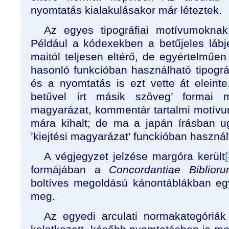
nyomtatás kialakulásakor már léteztek.
Az egyes tipográfiai motívumoknak
Például a kódexekben a betűjeles láb
maitól teljesen eltérő, de egyértelműe
hasonló funkcióban használható tipográf
és a nyomtatás is ezt vette át eleinte
betűvel írt másik szöveg’ formai
magyarázat, kommentár tartalmi motívum
mára kihalt; de ma a japán írásban 
’kiejtési magyarázat’ funckióban használ
A végjegyzet jelzése margóra került
[
formájában a
Concordantiae Biblior
boltíves megoldású kánontáblákban eg
meg.
Az egyedi arculati normakategóriá