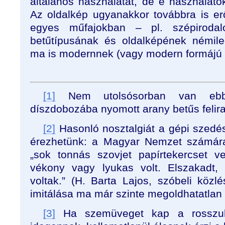
általános használatát, de e használatok 
Az oldalkép ugyanakkor továbbra is e
egyes műfajokban – pl. szépiroda
betűtípusának és oldalképének némile
ma is modernnek (vagy modern formájú 
[1]
Nem utolsósorban van ebb
díszdobozába nyomott arany betűs felira
[2]
Hasonló nosztalgiát a gépi szedéss
érezhetünk: a Magyar Nemzet számár
„sok tonnás szovjet papírtekercset 
vékony vagy lyukas volt. Elszakadt,
voltak.” (
H. Barta Lajos, szóbeli közlé
imitálása ma már szinte megoldhatatlan t
[3]
Ha szemüveget kap a rosszul 