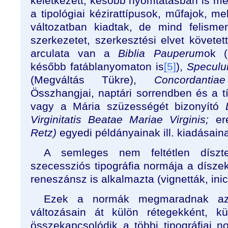
keletkezett, később nyomtatásban is meg
a tipológiai kézirattípusok, műfajok, 
változatban kiadtak, de mind felismer
szerkezetet, szerkesztési elvet követett
arculata van a
Biblia Pauperum
ok (
később fatáblanyomaton is
[5]
),
Speculu
(Megváltás Tükre),
Concordantiae
Összhangjai, naptári sorrendben és a t
vagy a Mária szüzességét bizonyító
Virginitatis Beatae Mariae Virginis;
er
Retz)
egyedi példányainak ill. kiadásain
A semleges nem feltétlen dísz
szecessziós tipográfia normája a díszekk
reneszánsz is alkalmazta (vignetták, inic
Ezek a normák megmaradnak az 
változásain át külön rétegekként, kü
összekapcsolódik a többi tipográfiai n