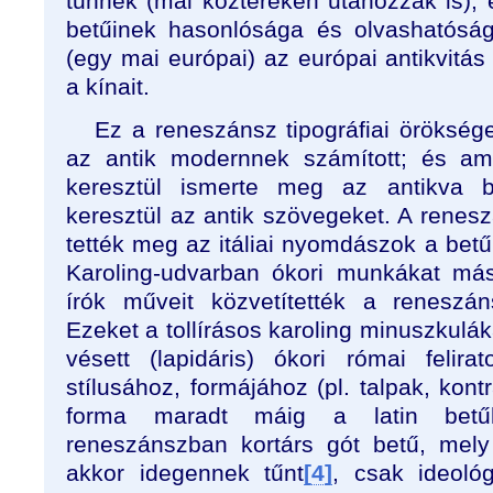
tűnnek (mai köztereken utánozzák is); 
betűinek hasonlósága és olvashatóság
(egy mai európai) az európai antikvitás
a kínait.
Ez a reneszánsz tipográfiai örökség
az antik modernnek számított; és am
keresztül ismerte meg az antikva b
keresztül az antik szövegeket. A renes
tették meg az itáliai nyomdászok a betű
Karoling-udvarban ókori munkákat más
írók műveit közvetítették a reneszá
Ezeket a tollírásos karoling minuszkulák
vésett (lapidáris) ókori római felir
stílusához, formájához (pl. talpak, kont
forma maradt máig a latin betű
reneszánszban kortárs gót betű, mely
akkor idegennek tűnt
[4]
, csak ideoló