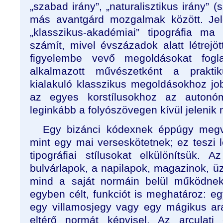
„szabad irány”, „naturalisztikus irány” 
más avantgárd mozgalmak között. Jel
„klasszikus-akadémiai” tipográfia ma
számít, mivel évszázadok alatt létrejö
figyelembe vevő megoldásokat fogl
alkalmazott művészetként a prakti
kialakuló klasszikus megoldásokhoz job
az egyes korstílusokhoz az autonó
leginkább a folyószövegen kívül jelenik 
Egy bizánci kódexnek éppúgy megvol
mint egy mai verseskötetnek; ez teszi 
tipográfiai stílusokat elkülönítsük. 
bulvárlapok, a napilapok, magazinok, üzl
mind a saját normáin belül működne
egyben célt, funkciót is meghatároz: eg
egy villamosjegy vagy egy mágikus ara
eltérő normát képvisel. Az arculati