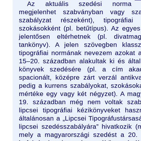
Az aktuális szedési norma
megjelenhet szabványban vagy szab
szabályzat részeként), tipográfia
szokásokként (pl. betűtípus). Az egyes
jelentősen eltérhetnek (pl. divatma
tankönyv). A jelen szövegben klass
tipográfiai normának nevezem azokat 
15–20. században alakultak ki és álta
könyvek szedésére (pl. a cím aka
spacionált, középre zárt verzál antikv
pedig a kurrens szabályokat, szokások
mértéke egy vagy két négyzet). A mag
19. században még nem voltak szabál
lipcsei tipográfiai kézikönyveket has
általánosan a „Lipcsei Tipográfustársa
lipcsei szedésszabályára” hivatkozik (m
mely a magyarországi szedést a 20. 