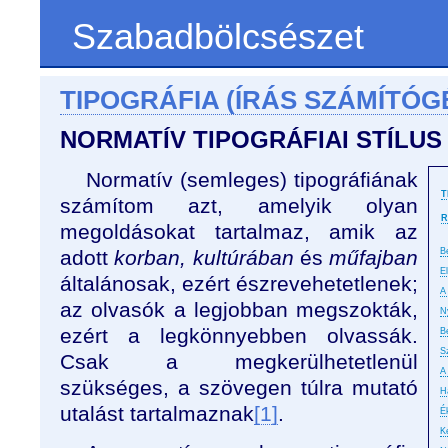
Szabadbölcsészet
TIPOGRÁFIA (ÍRÁS SZÁMÍTÓG
NORMATÍV TIPOGRÁFIAI STÍLUS
Normatív (semleges) tipográfiának
T
számítom azt, amelyik olyan
R
megoldásokat tartalmaz, amik az
adott
korban, kultúrában
és
műfajban
B
E
általánosak, ezért észrevehetetlenek;
A 
az olvasók a legjobban megszokták,
N
ezért a legkönnyebben olvassák.
B
S
Csak a megkerülhetetlenül
A
szükséges, a szövegen túlra mutató
H
utalást tartalmaznak
[1]
.
É
K