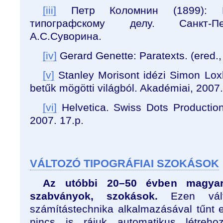
[iii]
Петр Коломнин (1899): К
типографскому делу. Санкт-Пе
А.С.Суворина.
[iv]
Gerard Genette: Paratexts. (ered.
[v]
Stanley Morisont idézi Simon Loxl
betűk mögötti világból. Akadémiai, 2007.
[vi]
Helvetica. Swiss Dots Productio
2007. 17.p.
VÁLTOZÓ TIPOGRÁFIAI SZOKÁSOK
Az utóbbi 20–50 évben magyar
szabványok, szokások.
Ezen vált
számítástechnika alkalmazásával tűnt 
nincs is rájuk automatikus létreh