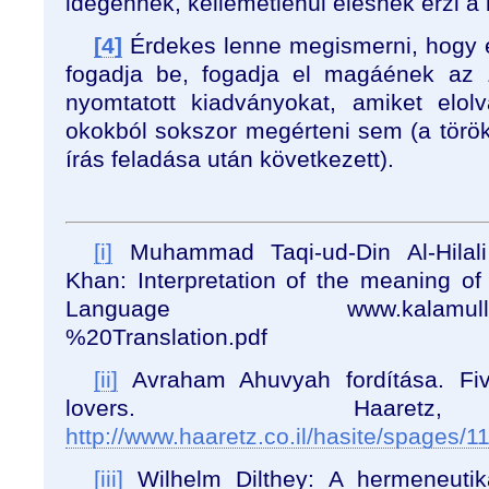
idegennek, kellemetlenül élesnek érzi a 
[4]
Érdekes lenne megismerni, hogy e
fogadja be, fogadja el magáének az 1
nyomtatott kiadványokat, amiket elol
okokból sokszor megérteni sem (a török
írás feladása után következett).
[i]
Muhammad Taqi-ud-Din Al-Hila
Khan: Interpretation of the meaning of
Language www.kalamullah.co
%20Translation.pdf
[ii]
Avraham Ahuvyah fordítása. Fi
lovers. Haaretz
http://www.haaretz.co.il/hasite/spages/
[iii]
Wilhelm Dilthey: A hermeneutik