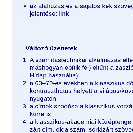
az aláhúzás és a sajátos kék szöve
jelentése: link
Változó üzenetek
A számítástechnikai alkalmazás eltér
máshogyan építik fel) eltűnt a zászló
Hírlap használta).
a 60–70-es években a klasszikus dől
kontraszthatás helyett a világos/kö
nyugaton
a címek szedése a klasszikus verzá
kurrens
a klasszikus-akadémiai középtenge
zárt cím, oldalszám, sorkizárt szöve