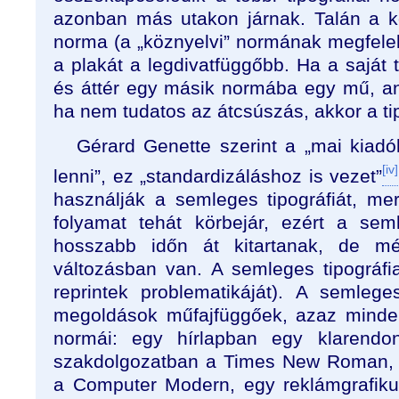
azonban más utakon járnak. Talán a k
norma (a „köznyelvi” normának megfelelő 
a plakát a legdivatfüggőbb. Ha a saját ti
és áttér egy másik normába egy mű, a
ha nem tudatos az átcsúszás, akkor a tip
Gérard Genette szerint a „mai kiad
[iv]
lenni”, ez „standardizáláshoz is vezet”
használják a semleges tipográfiát, me
folyamat tehát körbejár, ezért a seml
hosszabb időn át kitartanak, de mé
változásban van. A semleges tipográfi
reprintek problematikáját). A semlege
megoldások műfajfüggőek, azaz mind
normái: egy hírlapban egy klarend
szakdolgozatban a Times New Roman, 
a Computer Modern, egy reklámgrafiku