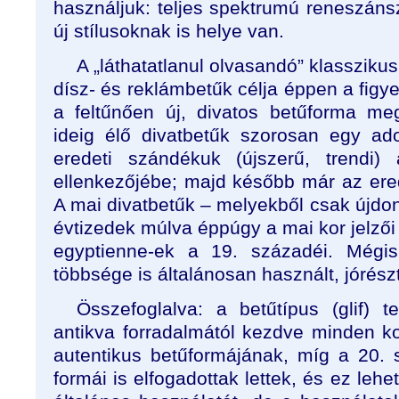
használjuk: teljes spektrumú reneszáns
új stílusoknak is helye van.
A „láthatatlanul olvasandó” klassziku
dísz- és reklámbetűk célja éppen a figye
a feltűnően új, divatos betűforma me
ideig élő divatbetűk szorosan egy ado
eredeti szándékuk (újszerű, trendi
ellenkezőjébe; majd később már az ere
A mai divatbetűk – melyekből csak újdon
évtizedek múlva éppúgy a mai kor jelzői 
egyptienne-ek a 19. századéi. Mégi
többsége is általánosan használt, jórész
Összefoglalva: a betűtípus (glif) 
antikva forradalmától kezdve minden k
autentikus betűformájának, míg a 20. 
formái is elfogadottak lettek, és ez leh