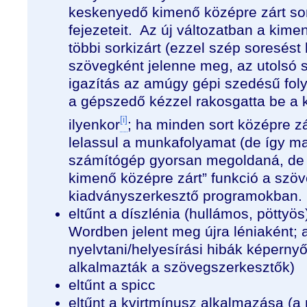
keskenyedő kimenő középre zárt sor
fejezeteit.
Az új változatban a kimen
többi sorkizárt (ezzel szép soresést
szövegként jelenne meg, az utolsó s
igazítás az amúgy gépi szedésű fo
a gépszedő kézzel rakosgatta be a k
[i]
ilyenkor
; ha minden sort középre zá
lelassul a munkafolyamat (de így m
számítógép gyorsan megoldaná, de ni
kimenő középre zárt” funkció a szöv
kiadványszerkesztő programokban.
eltűnt a díszlénia (hullámos, pöttyö
Wordben jelent meg újra léniaként; 
nyelvtani/helyesírási hibák képernyő
alkalmazták a szövegszerkesztők)
eltűnt a spicc
eltűnt a kvirtmínusz alkalmazása (