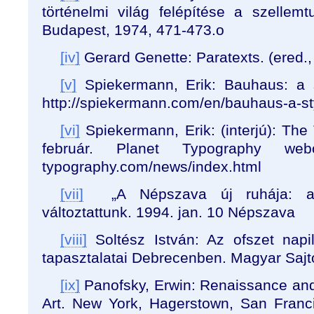
történelmi világ felépítése a szelle
Budapest, 1974, 471-473.o
[iv]
Gerard Genette: Paratexts. (ered.
[v]
Spiekermann, Erik: Bauhaus: a s
http://spiekermann.com/en/bauhaus-a-st
[vi]
Spiekermann, Erik: (interjú): The
február. Planet Typography webold
typography.com/news/index.html
[vii]
„A Népszava új ruhája: a 
változtattunk. 1994. jan. 10 Népszava
[viii]
Soltész István: Az ofszet napil
tapasztalatai Debrecenben. Magyar Sajt
[ix]
Panofsky, Erwin: Renaissance an
Art. New York, Hagerstown, San Franc