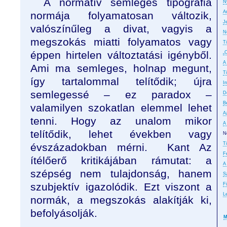
A normatív semleges tipográfia
N
A
normája folyamatosan változik,
J
valószínűleg a divat, vagyis a
N
megszokás miatti folyamatos vagy
T
éppen hirtelen változtatási igényből.
„
A
Ami ma semleges, holnap megunt,
T
így tartalommal telítődik; újra
In
semlegessé – ez paradox –
D
B
valamilyen szokatlan elemmel lehet
A
tenni. Hogy az unalom mikor
A
telítődik, lehet években vagy
No
T
évszázadokban mérni. Kant Az
F
ítélőerő kritikájában rámutat: a
A
szépség nem tulajdonság, hanem
S
szubjektív igazolódik. Ezt viszont a
F
L
normák, a megszokás alakítják ki,
befolyásolják.
M