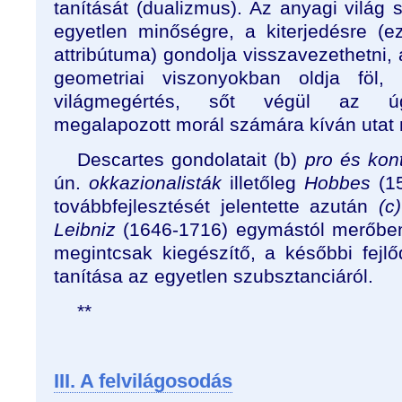
tanítását (dualizmus). Az anyagi világ
egyetlen minőségre, a kiterjedésre (
attribútuma) gondolja visszavezethetni, 
geometriai viszonyokban oldja föl
világmegértés, sőt végül az úg
megalapozott morál számára kíván utat n
Descartes gondolatait (b)
pro és kon
ún.
okkazionalisták
illetőleg
Hobbes
(15
továbbfejlesztését jelentette azután
(c
Leibniz
(1646-1716) egymástól merőbe
megintcsak kiegészítő, a későbbi fejlő
tanítása az egyetlen szubsztanciáról.
**
III. A felvilágosodás