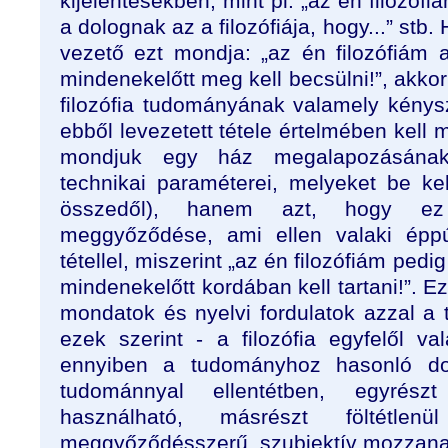
kijelentésekben, mint pl. „az én filozófi
a dolognak az a filozófiája, hogy...” st
vezető ezt mondja: „az én filozófiám
mindenekelőtt meg kell becsülni!”, akkor
filozófia tudományának valamely kénysz
ebből levezetett tétele értelmében kell
mondjuk egy ház megalapozásána
technikai paraméterei, melyeket be kel
összedől), hanem azt, hogy ez
meggyőződése, ami ellen valaki éppú
tétellel, miszerint „az én filozófiám ped
mindenekelőtt kordában kell tartani!”. 
mondatok és nyelvi fordulatok azzal a 
ezek szerint - a filozófia egyfelől va
ennyiben a tudományhoz hasonló dol
tudománnyal ellentétben, egyrészt
használható, másrészt föltétlenü
meggyőződésszerű, szubjektív mozzana