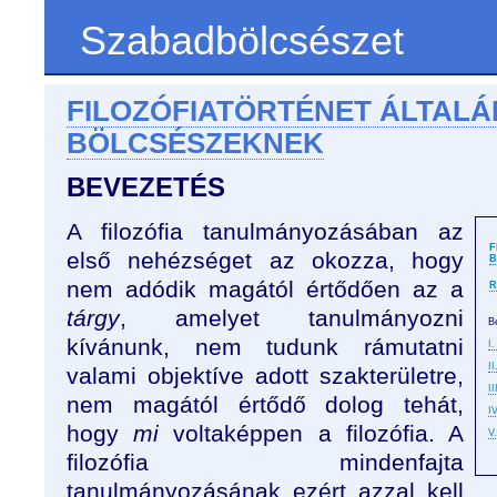
Szabadbölcsészet
FILOZÓFIATÖRTÉNET ÁLTAL
BÖLCSÉSZEKNEK
BEVEZETÉS
A filozófia tanulmányozásában az
F
első nehézséget az okozza, hogy
B
nem adódik magától értődően az a
R
tárgy
, amelyet tanulmányozni
B
kívánunk, nem tudunk rámutatni
I.
II
valami objektíve adott szakterületre,
II
nem magától értődő dolog tehát,
I
hogy
mi
voltaképpen a filozófia. A
V
filozófia mindenfajta
tanulmányozásának ezért azzal kell