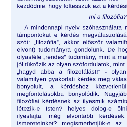
kezdődnie, hogy föltesszük ezt a kérdést
mi a filozófia?
A mindennapi nyelv szóhasználata n
támpontokat e kérdés megválaszolásá
szót: „filozófia”, akkor először valami
elvont) tudományra gondolunk. De hogy
olyasféle „rendes” tudomány, mint a mat
jól tükrözik az olyan szófordulatok, mint p
„hagyd abba a filozofálást!” - olyan
valamilyen gyakorlati kérdés meg válas
bonyolult, a kérdéshez közvetlenü
megfontolásokba bonyolódik. Nagyjáb
filozófiai kérdésnek az ilyesmik számí
létezik-e Isten? helyes dolog-e ö
ilyesfajta, még elvontabb kérdése
ismereteinket? megismerhetjük-e az