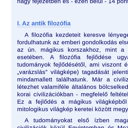
nagy fejezetben és - ezen belül - 14 pont
I. Az antik filozófia
A filozófia kezdeteit keresve lény
fordulhatunk az emberi gondolkodás els
az ún. mágikus korszakhoz, mint a
esetében. A filozófia fejlődése ugy
tudományok fejlődésétől, ami viszont 
„varázslás” világképe) tagadását jelen
mindamallett találhatunk. Már a civiliz
létezhet valamiféle általános bölcselked
korai civilizációkban - megfelelő feltét
Ez a fejlődés a mágikus világképből 
mitologikus világkép keretei között meg
A tudományokat első ízben magas
civilizációk közül Egyiptomban és M