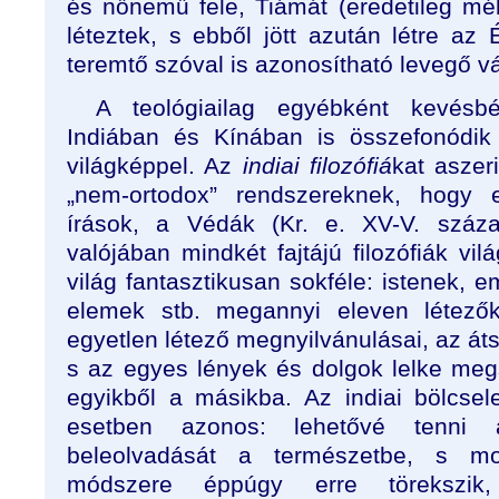
és nőnemű fele, Tiámát (eredetileg mé
léteztek, s ebből jött azután létre az
teremtő szóval is azonosítható levegő vál
A teológiailag egyébként kevésbé 
Indiában és Kínában is összefonódik 
világképpel. Az
indiai filozófiá
kat aszer
„nem-ortodox” rendszereknek, hogy e
írások, a Védák (Kr. e. XV-V. száz
valójában mindkét fajtájú filozófiák vi
világ fantasztikusan sokféle: istenek, e
elemek stb. megannyi eleven létez
egyetlen létező megnyilvánulásai, az áts
s az egyes lények és dolgok lelke me
egyikből a másikba. Az indiai bölcsel
esetben azonos: lehetővé tenni 
beleolvadását a természetbe, s m
módszere éppúgy erre törekszik