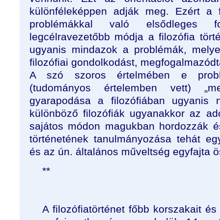
különféleképpen adják meg. Ezért a fil
problémákkal való elsődleges fog
legcélravezetőbb módja a filozófia tör
ugyanis mindazok a problémák, melyek
filozófiai gondolkodást, megfogalmazódta
A szó szoros értelmében e prob
(tudományos értelemben vett) „
gyarapodása a filozófiában ugyanis 
különböző filozófiák ugyanakkor az ado
sajátos módon magukban hordozzák és 
történetének tanulmányozása tehát egy
és az ún. általános műveltség egyfajta ös
**
A filozófiatörténet főbb korszakait é