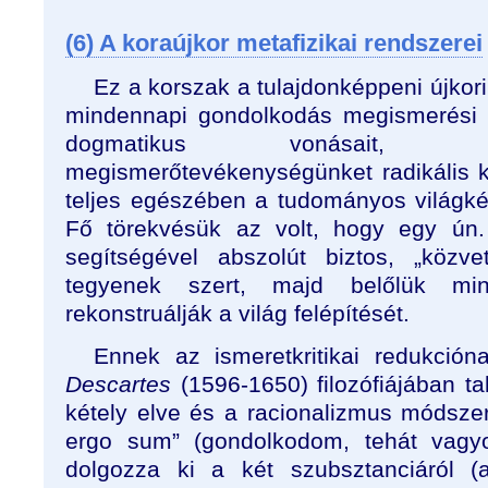
(6) A koraújkor metafizikai rendszerei
Ez a korszak a tulajdonképpeni újkori
mindennapi gondolkodás megismerési 
dogmatikus vonásait, e
megismerőtevékenységünket radikális kr
teljes egészében a tudományos világkép
Fő törekvésük az volt, hogy egy ún. „
segítségével abszolút biztos, „közve
tegyenek szert, majd belőlük min
rekonstruálják a világ felépítését.
Ennek az ismeretkritikai redukció
Descartes
(1596-1650) filozófiájában t
kétely elve és a racionalizmus módszer
ergo sum” (gondolkodom, tehát vagyo
dolgozza ki a két szubsztanciáról (