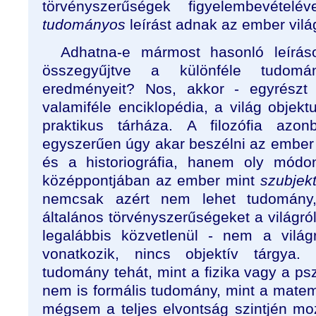
törvényszerűségek figyelembevételév
tudományos
leírást adnak az ember világá
Adhatna-e mármost hasonló leíráso
összegyűjtve a különféle tudomány
eredményeit? Nos, akkor - egyrész
valamiféle enciklopédia, a világ objekt
praktikus tárháza. A filozófia az
egyszerűen úgy akar beszélni az ember v
és a historiográfia, hanem oly módo
középpontjában az ember mint
szubje
nemcsak azért nem lehet tudomány
általános törvényszerűségeket a világró
legalábbis közvetlenül - nem a világ
vonatkozik, nincs objektív tárgya
tudomány tehát, mint a fizika vagy a p
nem is formális tudomány, mint a matem
mégsem a teljes elvontság szintjén moz