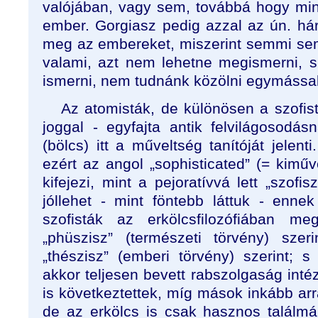
valójában, vagy sem, továbbá hogy mi
ember. Gorgiasz pedig azzal az ún. hár
meg az embereket, miszerint semmi sem 
valami, azt nem lehetne megismerni, 
ismerni, nem tudnánk közölni egymással
Az atomisták, de különösen a szofist
joggal - egyfajta antik felvilágosodás
(bölcs) itt a műveltség tanítóját jelenti
ezért az angol „sophisticated” (= kiműve
kifejezi, mint a pejoratívvá lett „szofis
jóllehet - mint föntebb láttuk - enn
szofisták az erkölcsfilozófiában me
„phüszisz” (természeti törvény) szer
„thészisz” (emberi törvény) szerint;
akkor teljesen bevett rabszolgaság int
is következtettek, míg mások inkább ar
de az erkölcs is csak hasznos találm