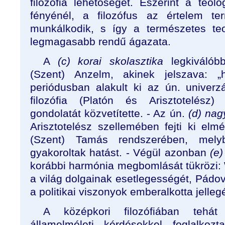
filozófia lehetőségét. Eszerint a teológ
fényénél, a filozófus az értelem te
munkálkodik, s így a természetes teo
legmagasabb rendű ágazata.
A
(c) korai skolasztika
legkiválóbb
(Szent) Anzelm, akinek jelszava: „
periódusban alakult ki az ún. univerzá
filozófia (Platón és Arisztotelész) 
gondolatát közvetítette. - Az ún.
(d)
nag
Arisztotelész szellemében fejti ki elmé
(Szent) Tamás rendszerében, melyb
gyakoroltak hatást. - Végül azonban
(e)
korábbi harmónia megbomlását tükrözi: 
a világ dolgainak esetlegességét, Pádov
a politikai viszonyok emberalkotta jellegé
A középkori filozófiában tehát
államelméleti kérdésekkel foglalkoz