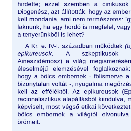
hirdette; ezzel szemben a cinikusok 
Diogenész, azt állították, hogy az ember
kell mondania, ami nem természetes: íg
laknunk, ha egy hordó is megfelel, vagy
a tenyerünkből is lehet?
A Kr. e. IV-I. században működtek
(b
epikureusok
. A szkeptikusok
Aineszidémosz) a világ megismerésén
éleselméjű elemzésével foglalkoznak
hogy a bölcs embernek - fölismerve a 
bizonytalan voltát -, nyugalma megőrzé
kell az efféléktől. Az epikureusok (E
racionalisztikus alapállásból kiindulva, 
képviselt, most végső etikai következtet
bölcs embernek a világtól elvonulva
örömeit.