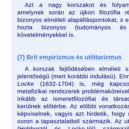
Azt a nagy korszakot és folyamat
amelynek során az újkori filozófia r
bizonyos elméleti alapálláspontokat, s
hozta bizonyos (tudományos és t
követelményekkel is.
(7) Brit empirizmus és utilitarizmus
A korszak fejlődésében elméleti 
jelentőségű (mert korábbi indulású). E
Locke
(1632-1704) is, még kapcso
metafizikai rendszerek problémaköreive
inkább az ismeretfilozófiai és társa
kerülnek előtérbe. Az előbbi vonatkozá
képviselnek, vagyis azt hirdetik, hog
soron a tapasztalatból származik. Az u
(Hobbestól és Locke-tól) származ