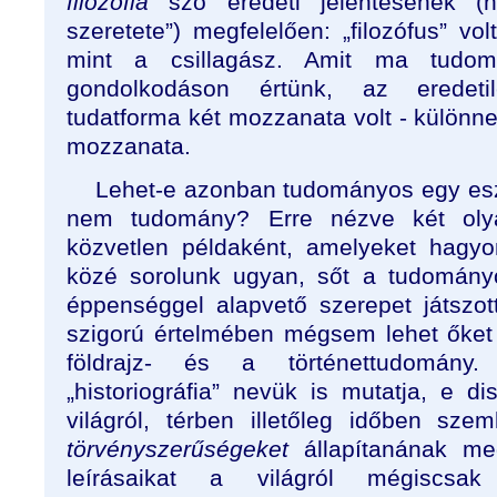
filozófia
szó eredeti jelentésének (
szeretete”) megfelelően: „filozófus” v
mint a csillagász. Amit ma tudomány
gondolkodáson értünk, az eredeti
tudatforma két mozzanata volt - különn
mozzanata.
Lehet-e azonban tudományos egy es
nem tudomány? Erre nézve két olya
közvetlen példaként, amelyeket hag
közé sorolunk ugyan, sőt a tudomány
éppenséggel alapvető szerepet játszo
szigorú értelmében mégsem lehet őket
földrajz- és a történettudomány.
„historiográfia” nevük is mutatja, e di
világról, térben illetőleg időben szem
törvényszerűségeket
állapítanának m
leírásaikat a világról mégiscsak