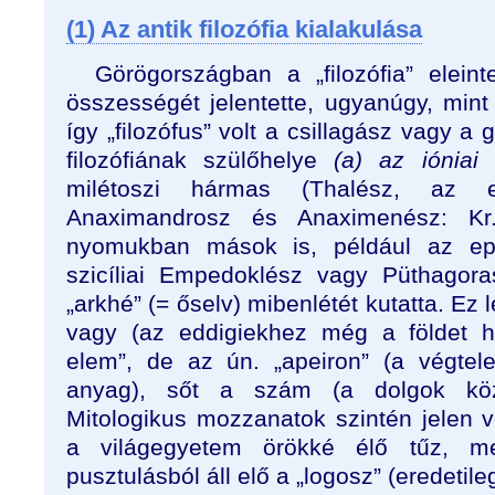
(1) Az antik filozófia kialakulása
Görögországban a „filozófia” elein
összességét jelentette, ugyanúgy, mint a
így „filozófus” volt a csillagász vagy a
filozófiának szülőhelye
(a) az ióniai 
milétoszi hármas (Thalész, az el
Anaximandrosz és Anaximenész: Kr
nyomukban mások is, például az eph
szicíliai Empedoklész vagy Püthagora
„arkhé” (= őselv) mibenlétét kutatta. Ez l
vagy (az eddigiekhez még a földet h
elem”, de az ún. „apeiron” (a végtel
anyag), sőt a szám (a dolgok közö
Mitologikus mozzanatok szintén jelen vo
a világegyetem örökké élő tűz, me
pusztulásból áll elő a „logosz” (eredetileg