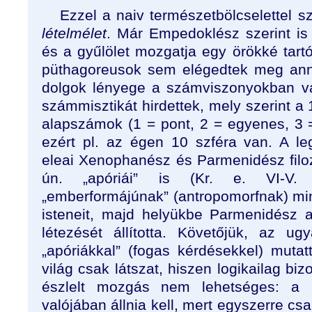
Ezzel a naiv természetbölcselettel 
lételmélet
. Már Empedoklész szerint is
és a gyűlölet mozgatja egy örökké tartó
püthagoreusok sem elégedtek meg ann
dolgok lényege a számviszonyokban va
számmisztikát hirdettek, mely szerint a
alapszámok (1 = pont, 2 = egyenes, 3 =
ezért pl. az égen 10 szféra van. A l
eleai Xenophanész és Parmenidész filoz
ún. „apóriái” is (Kr. e. VI-V.
„emberformájúnak” (antropomorfnak) min
isteneit, majd helyükbe Parmenidész 
létezését állította. Követőjük, az u
„apóriákkal” (fogas kérdésekkel) muta
világ csak látszat, hiszen logikailag biz
észlelt mozgás nem lehetséges: a 
valójában állnia kell, mert egyszerre csa