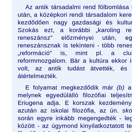
Az antik társadalmi rend fölbomlása
után, a középkori rendi társadalom keret
kezdődően nagy gazdasági és kulturá
Szokás ezt, a korábbi „karoling re
reneszánsz” előzményei után, egyf
reneszánsznak is tekinteni - több rene
„reformáció” is, mint pl. a clu
reformmozgalom. Bár a kultúra ekkor
volt, az antik tudást átvették, és
átértelmezték.
E folyamat megkezdődik már
(b)
melynek egyedülálló filozófiai telje
Eriugena adja. E korszak kezdemény
azután az iskolai filozófia, az ún.
sko
során egyre inkább megengedték - leg
között - az úgymond kinyilatkoztatott te