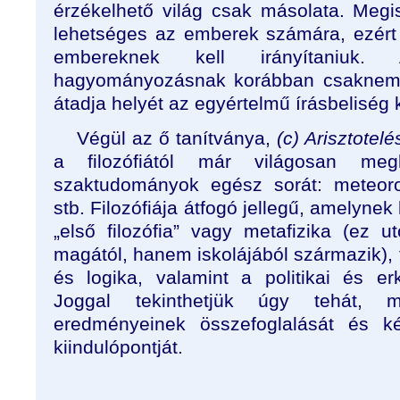
érzékelhető világ csak másolata. Me
lehetséges az emberek számára, ezért
embereknek kell irányítaniuk.
hagyományozásnak korábban csaknem á
átadja helyét az egyértelmű írásbeliség 
Végül az ő tanítványa,
(c) Arisztotelé
a filozófiától már világosan megk
szaktudományok egész sorát: meteorol
stb. Filozófiája átfogó jellegű, amelynek
„első filozófia” vagy metafizika (ez 
magától, hanem iskolájából származik),
és logika, valamint a politikai és erk
Joggal tekinthetjük úgy tehát, m
eredményeinek összefoglalását és ké
kiindulópontját.