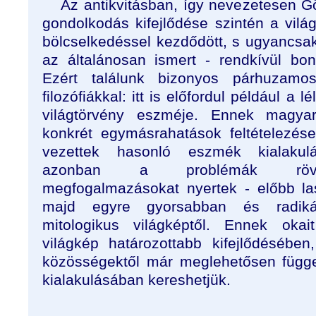
Az antikvitásban, így nevezetesen Gö
gondolkodás kifejlődése szintén a világ
bölcselkedéssel kezdődött, s ugyancsa
az általánosan ismert - rendkívül bony
Ezért találunk bizonyos párhuzamo
filozófiákkal: itt is előfordul például a
világtörvény eszméje. Ennek magya
konkrét egymásrahatások feltételezés
vezettek hasonló eszmék kialakul
azonban a problémák rövide
megfogalmazásokat nyertek - előbb la
majd egyre gyorsabban és radiká
mitologikus világképtől. Ennek oka
világkép határozottabb kifejlődésébe
közösségektől már meglehetősen függe
kialakulásában kereshetjük.