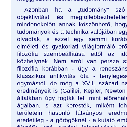
Azonban ha a „tudomány” szó 
objektivitást és megföllebbezhetet
mindenekelőtt annak köszönhető, hog
tudományok és a technika valójában egy
olvadtak, s ezzel egy semmi koráb
elméleti és gyakorlati világformáló er
filozófia szembeállítása ettől az i
közhelynek. Nem arról van persze 
filozófia korábban - úgy a reneszán
klasszikus antikvitás óta - tényleg
egymástól, de még a XVII. század n
eredményeit is (Galilei, Kepler, Newton 
általában úgy fogták fel, mint előrehal
ágaiban, s azt keresték, miként leh
területein hasonló látványos ered
eredetileg - a görögöknél - a kutató emb