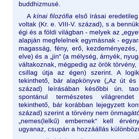
buddhizmusé.
A
kínai filozófia
első írásai eredetileg
voltak (Kr. e. VIII-V. század), s a bennük
égi és a földi világban - melyek az „eg
alapján megfelelnek egymásnak - egyarán
magasság, fény, erő, kezdeményezés, 
elve) és a „jin” (a mélység, árnyék, nyu
váltakoznak, mégpedig az örök törvény, a 
csillag útja az égen) szerint. A logi
tekinthető, bár alapkönyve („Az út és 
század) leírásában későbbi ún. ta
spontánul természetes világrendet
tekinthető, bár korábban lejegyzett konf
század) szerint a törvény nem önmagátó
„nemes(lelkű) embernek” kell érvény
ugyanaz, csupán a hozzáállás különböz