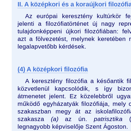
II. A középkori és a koraújkori filozófi
Az európai keresztény kultúrkör f
jelenti a filozófiatörténet új nagy re
tulajdonképpeni újkori filozófiában: fe
azt a fölvezetést, melynek keretébe
legalapvetőbb kérdések.
(4) A középkori filozófia
A keresztény filozófia a későantik f
közvetlenül kapcsolódik, s így bizo
átmenetet jelent. Ez közelebbről ugya
működő egyházatyák filozófiája, mely 
szakaszban megy át az iskolafilozófi
szakasza
(a)
az ún.
patrisztika
(I
legnagyobb képviselője Szent Ágoston.