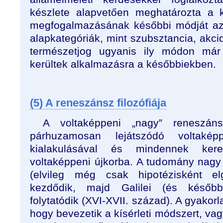
készlete alapvetően meghatározta a 
megfogalmazásának későbbi módját az ú
alapkategóriák, mint szubsztancia, akc
természetjog ugyanis ily módon má
kerültek alkalmazásra a későbbiekben.
(5) A reneszánsz filozófiája
A voltaképpeni „nagy” reneszá
párhuzamosan lejátszódó voltakép
kialakulásával és mindennek ke
voltaképpeni újkorba. A tudomány nagy 
(elvileg még csak hipotézisként elg
kezdődik, majd Galilei (és későb
folytatódik (XVI-XVII. század). A gyakor
hogy bevezetik a kísérleti módszert, vag