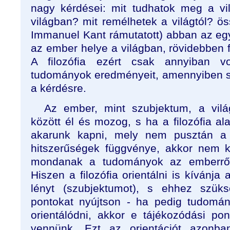
nagy kérdései: mit tudhatok meg a vi
világban? mit remélhetek a világtól? ös
Immanuel Kant rámutatott) abban az eg
az ember helye a világban, rövidebben
A filozófia ezért csak annyiban 
tudományok eredményeit, amennyiben se
a kérdésre.
Az ember, mint szubjektum, a vilá
között él és mozog, s ha a filozófia al
akarunk kapni, mely nem pusztán a
hitszerűségek függvénye, akkor nem k
mondanak a tudományok az emberről
Hiszen a filozófia orientálni is kívánja
lényt (szubjektumot), s ehhez szüks
pontokat nyújtson - ha pedig tudomá
orientálódni, akkor e tájékozódási po
vennünk. Ezt az orientációt azonban