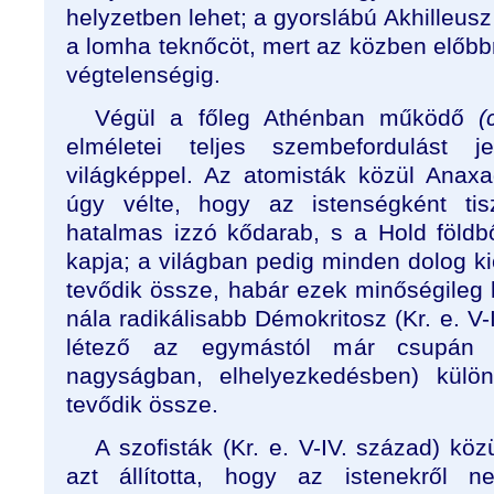
helyzetben lehet; a gyorslábú Akhilleusz
a lomha teknőcöt, mert az közben előbb
végtelenségig.
Végül a főleg Athénban működő
(
elméletei teljes szembefordulást je
világképpel. Az atomisták közül Anaxa
úgy vélte, hogy az istenségként tis
hatalmas izzó kődarab, s a Hold földb
kapja; a világban pedig minden dolog k
tevődik össze, habár ezek minőségileg
nála radikálisabb Démokritosz (Kr. e. V-
létező az egymástól már csupán m
nagyságban, elhelyezkedésben) külön
tevődik össze.
A szofisták (Kr. e. V-IV. század) k
azt állította, hogy az istenekről n