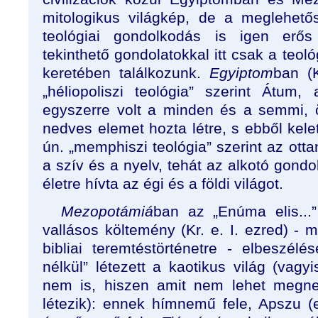
mitologikus világkép, de a meglehetős
teológiai gondolkodás is igen erős v
tekinthető gondolatokkal itt csak a teológ
keretében találkozunk.
Egyiptom
ban (K
„héliopoliszi teológia” szerint Átum,
egyszerre volt a minden és a semmi,
nedves elemet hozta létre, s ebből kelet
ún. „memphiszi teológia” szerint az ottan
a szív és a nyelv, tehát az alkotó gondo
életre hívta az égi és a földi világot.
Mezopotámiá
ban az „Enúma elis...”
vallásos költemény (Kr. e. I. ezred) - m
bibliai teremtéstörténetre - elbeszélé
nélkül” létezett a kaotikus világ (vagyi
nem is, hiszen amit nem lehet megne
létezik): ennek hímnemű fele, Apszu (e