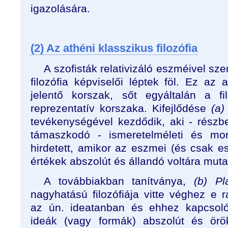
igazolására.
(2) Az athéni klasszikus filozófia
A szofisták relativizáló eszméivel sz
filozófia képviselői léptek föl. Ez az a
jelentő korszak, sőt egyáltalán a fi
reprezentatív korszaka. Kifejlődése
(a)
tevékenységével kezdődik, aki - rész
támaszkodó - ismeretelméleti és morál
hirdetett, amikor az eszmei (és csak 
értékek abszolút és állandó voltára mutat
A továbbiakban tanítványa,
(b) Pl
nagyhatású filozófiája vitte véghez e 
az ún. ideatanban és ehhez kapcsoló
ideák (vagy formák) abszolút és örö