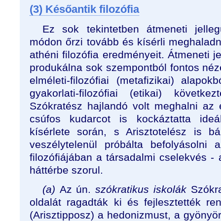
(3) Későantik filozófia
Ez sok tekintetben átmeneti jelle
módon őrzi tovább és kísérli meghaladn
athéni filozófia eredményeit. Átmeneti j
produkálna sok szempontból fontos néz
elméleti-filozófiai (metafizikai) alapo
gyakorlati-filozófiai (etikai) követ
Szókratész hajlandó volt meghalni az 
csúfos kudarcot is kockáztatta ideá
kísérlete során, s Arisztotelész is 
veszélytelenül próbálta befolyásolni 
filozófiájában a társadalmi cselekvés - 
háttérbe szorul.
(a)
Az ún.
szókratikus iskolák
Szókr
oldalát ragadták ki és fejlesztették re
(Arisztipposz) a hedonizmust, a gyönyö