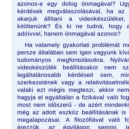
azonos-e egy dolog önmagával? Ug
kérdések megválaszolásával, ha az
akarjuk állítani a videokészüléke
kitöltenünk? És ki ne tudná, hogy
adóívvel, hanem önmagával azonos?
Ha valamely gyakorlati problémát m
persze általában sem igen vagyunk kívá
tudományos megfontolásokra. Nyilv
videokészülék beállításakor nem s
legáltalánosabb kérdéseit sem, m
szerkezetének vagy a relativitáselmé
valaki ezt mégis megteszi, akkor ne
hagyja el egyáltalán a fizikával való f
most nem időszerű - de azért mindenki
még az adott eszköz beállításának is i
megalapozásai. A filozófiával való 
érezzük, az égvilágon semmi, t