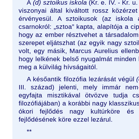
A
(d) sztoikus iskola
(Kr. e. IV. - Kr. 
viszonyai által kiváltott rossz közérze
érvényesül. A sztoikusok (az iskola
csarnokról: „sztoa” kapta, alapítója a ci
hogy az ember résztvehet a társadalom 
szerepet eljátszhat (az egyik nagy sztoi
volt, egy másik, Marcus Aurelius ellen
hogy lelkének belső nyugalmát minden 
meg a külvilág hívságaitól.
A későantik filozófia lezárását végül
III. század) jelenti, mely immár nem
egyfajta misztikával ötvözve tudja cs
filozófiájában) a korábbi nagy klassziku
ókori fejlődés nagy kultúrköre és 
fejlődésének köre ezzel lezárul.
**