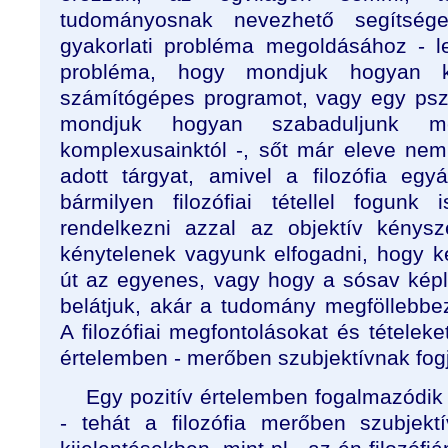
tudományosnak nevezhető segítség
gyakorlati probléma megoldásához - l
probléma, hogy mondjuk hogyan ke
számítógépes programot, vagy egy psz
mondjuk hogyan szabaduljunk m
komplexusainktól -, sőt már eleve nem 
adott tárgyat, amivel a filozófia egyá
bármilyen filozófiai tétellel fogunk
rendelkezni azzal az objektív kénysz
kénytelenek vagyunk elfogadni, hogy ké
út az egyenes, vagy hogy a sósav képle
belátjuk, akár a tudomány megföllebbezh
A filozófiai megfontolásokat és tételeke
értelemben - merőben szubjektívnak fogju
Egy pozitív értelemben fogalmazódi
- tehát a filozófia merőben szubjekt