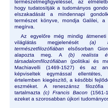
természetmegfigyeléssel, az elmélet
hogy tudatosítják a tudományos gondo
elszakadását a mindennapi gondolk
természet könyve, mondja Galilei, a
megírva.
Az egyelőre még mindig átmeneti 
világlátás megjelenését
(a)
természetfilozófiában
elsősorban Gior
alapozta meg. A
(b) realista 
társadalomfilozófiában
(politikai és mo
Machiavelli (1469-1527) és az a
képviseltek egymással ellentétes
értelemben kiegészítő, a későbbi fejlőd
eszméket. A reneszánsz filozófia 
tartalmazta
(c) Francis Bacon
(1561-1
ezeket a szorosabban újkori tudományos