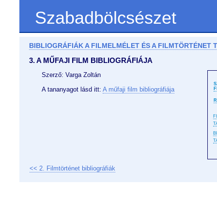
Szabadbölcsészet
BIBLIOGRÁFIÁK A FILMELMÉLET ÉS A FILMTÖRTÉNE
3. A MŰFAJI FILM BIBLIOGRÁFIÁJA
Szerző: Varga Zoltán
S
A tananyagot lásd itt:
A műfaji film bibliográfiája
F
R
F
T
B
T
<< 2. Filmtörténet bibliográfiák