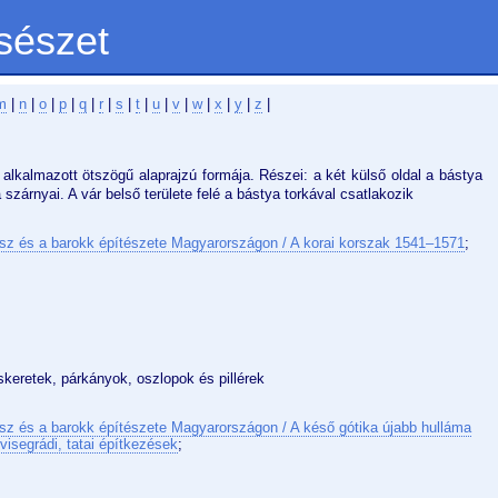
sészet
m
|
n
|
o
|
p
|
q
|
r
|
s
|
t
|
u
|
v
|
w
|
x
|
y
|
z
|
alkalmazott ötszögű alaprajzú formája. Részei: a két külső oldal a bástya
a szárnyai. A vár belső területe felé a bástya torkával csatlakozik
sz és a barokk építészete Magyarországon / A korai korszak 1541–1571
;
láskeretek, párkányok, oszlopok és pillérek
sz és a barokk építészete Magyarországon / A késő gótika újabb hulláma
visegrádi, tatai építkezések
;