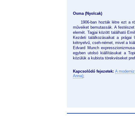
Osma (Nyolcak)
1906-ban hozták létre ezt a r
műveiket bemutassák. A festészet
elemét. Tagjai között található Emi
Kezdeti találkozásaikat a prágai 
kétnyelvű, cseh-német, mivel a kiá
Edvard Munch expresszionizmusa, 
egyben utolsó kiállításukat a To
közülük a kubista törekvéseket prefe
Kapcsolódó fejezetek:
A moderniz
Anna)
;