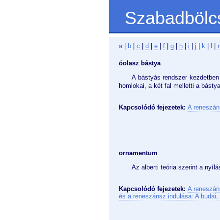
Szabadbölc
a
|
b
|
c
|
d
|
e
|
f
|
g
|
h
|
i
|
j
|
k
|
l
|
óolasz bástya
A bástyás rendszer kezdetben 
homlokai, a két fal melletti a básty
Kapcsolódó fejezetek:
A reneszán
ornamentum
Az alberti teória szerint a nyí
Kapcsolódó fejezetek:
A reneszán
és a reneszánsz indulása: A budai, 