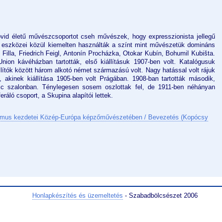
övid életű művészcsoportot cseh művészek, hogy expresszionista jellegű
 eszközei közül kiemelten használták a színt mint művészetük domináns
l Filla, Friedrich Feigl, Antonín Procházka, Otokar Kubín, Bohumil Kubišta.
Union kávéházban tartották, első kiállításuk 1907-ben volt. Katalógusuk
llítók között három alkotó német származású volt. Nagy hatással volt rájuk
akinek kiállítása 1905-ben volt Prágában. 1908-ban tartották második,
pic szalonban. Ténylegesen sosem oszlottak fel, de 1911-ben néhányan
ráló csoport, a Skupina alapítói lettek.
mus kezdetei Közép-Európa képzőművészetében / Bevezetés (Kopócsy
Honlapkészítés és üzemeltetés
- Szabadbölcsészet 2006