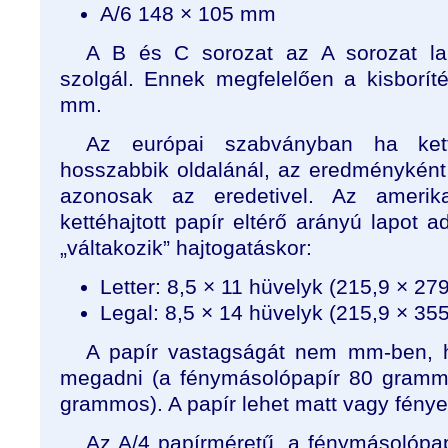
A/6 148 × 105 mm
A B és C sorozat az A sorozat la
szolgál. Ennek megfelelően a kisborí
mm.
Az európai szabványban ha kett
hosszabbik oldalánál, az eredményként 
azonosak az eredetivel. Az amerik
kettéhajtott papír eltérő arányú lapot a
„váltakozik” hajtogatáskor:
Letter: 8,5 × 11 hüvelyk (215,9 × 2
Legal: 8,5 × 14 hüvelyk (215,9 × 3
A papír vastagságát nem mm-ben,
megadni (a fénymásolópapír 80 grammo
grammos). A papír lehet matt vagy fénye
Az A/4 papírméretű, a fénymásolópap