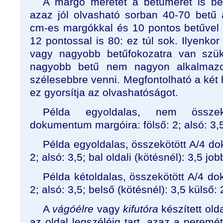
A margó méretét a betűméret is befo
azaz jól olvasható sorban 40-70 betű á
cm-es margókkal és 10 pontos betűvel
12 pontossal is 80: ez túl sok. Ilyenk
vagy nagyobb betűfokozatra van szük
nagyobb betű nem nagyon alkalmazo
szélesebbre venni. Megfontolható a két
ez gyorsítja az olvashatóságot.
Példa egyoldalas, nem összeköt
dokumentum margóira: fölső: 2; alsó: 3,5
Példa egyoldalas, összekötött A/4 d
2; alsó: 3,5; bal oldali (kötésnél): 3,5 job
Példa kétoldalas, összekötött A/4 d
2; alsó: 3,5; belső (kötésnél): 3,5 külső:
A
vágóélre
vagy
kifutóra
készített old
az oldal legszéléig tart, azaz a peremét