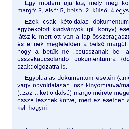
Egy modern ajánlás, mely még köze
margó: 3, alsó: 5, belső: 2, külső: 4 egy
Ezek csak kétoldalas dokumentum
egybekötött kiadványok (pl. könyv) es
látszik, mert ott van a lap összeragaszt
és ennek megfelelően a belső margót s
hogy a betűk ne „csússzanak be” a
összekapcsolandó dokumentumra (do
szakdolgozatra is.
Egyoldalas dokumentum esetén (amel
vagy egyoldalasan lesz kinyomtatva/má
(azaz a két oldalsó) margó mérete mege
össze lesznek kötve, mert ez esetben 
kell hagyni.