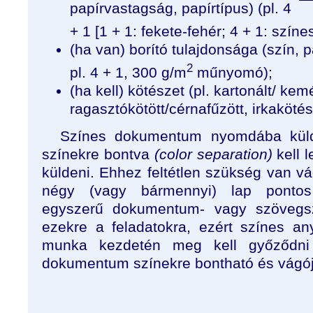
papírvastagság, papírtípus) (pl. 4
+ 1 [1 + 1: fekete-fehér; 4 + 1: színe
(ha van) borító tulajdonsága (szín, 
2
pl. 4 + 1, 300 g/m
műnyomó);
(ha kell) kötészet (pl. kartonált/ ke
ragasztókötött/cérnafűzött, irkakötés 
Színes dokumentum nyomdába kül
színekre bontva
(color separation)
kell 
küldeni. Ehhez feltétlen szükség van vág
négy (vagy bármennyi) lap pontos 
egyszerű dokumentum- vagy szövegs
ezekre a feladatokra, ezért színes a
munka kezdetén meg kell győződni
dokumentum színekre bontható és vágóje