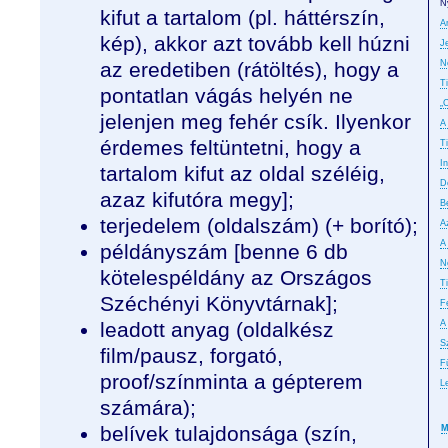
N
kifut a tartalom (pl. háttérszín,
A
kép), akkor azt tovább kell húzni
J
az eredetiben (rátöltés), hogy a
N
T
pontatlan vágás helyén ne
„
jelenjen meg fehér csík. Ilyenkor
A
érdemes feltüntetni, hogy a
T
In
tartalom kifut az oldal széléig,
D
azaz kifutóra megy];
B
terjedelem (oldalszám) (+ borító);
A
A
példányszám [benne 6 db
No
kötelespéldány az Országos
T
Széchényi Könyvtárnak];
F
leadott anyag (oldalkész
A
S
film/pausz, forgató,
F
proof/színminta a gépterem
L
számára);
belívek tulajdonsága (szín,
M