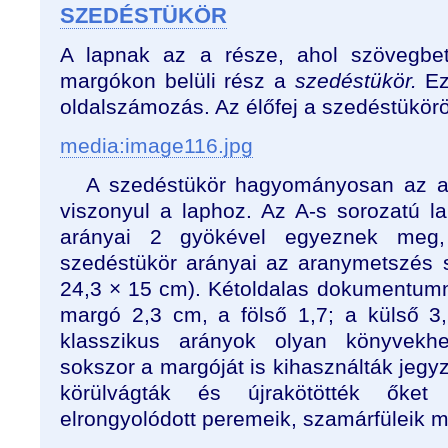
SZEDÉSTÜKÖR
A lapnak az a része, ahol szövegbe
margókon belüli rész a
szedéstükör.
Ez
oldalszámozás. Az élőfej a szedéstükörön
media:image116.jpg
A szedéstükör hagyományosan az ar
viszonyul a laphoz. Az A-s sorozatú la
arányai 2 gyökével egyeznek meg,
szedéstükör arányai az aranymetszés sz
24,3 × 15 cm). Kétoldalas dokumentumn
margó 2,3 cm, a fölső 1,7; a külső 3
klasszikus arányok olyan könyvekh
sokszor a margóját is kihasználták jegy
körülvágták és újrakötötték őke
elrongyolódott peremeik, szamárfüleik mi