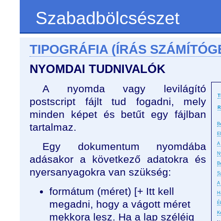
Szabadbölcsészet
TIPOGRÁFIA (ÍRÁS SZÁMÍTÓG
NYOMDAI TUDNIVALÓK
A nyomda vagy levilágító
T
postscript fájlt tud fogadni, mely
R
minden képet és betűt egy fájlban
tartalmaz.
B
E
Egy dokumentum nyomdába
A 
N
adásakor a következő adatokra és
B
nyersanyagokra van szükség:
S
A
formátum (méret) [+ Itt kell
H
megadni, hogy a vágott méret
É
K
mekkora lesz. Ha a lap széléig