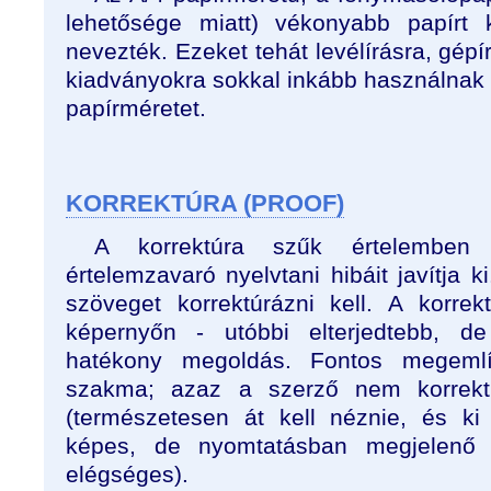
lehetősége miatt) vékonyabb papírt 
nevezték. Ezeket tehát levélírásra, gép
kiadványokra sokkal inkább használnak 
papírméretet.
KORREKTÚRA (PROOF)
A korrektúra szűk értelemben 
értelemzavaró nyelvtani hibáit javítja 
szöveget korrektúrázni kell. A korrek
képernyőn - utóbbi elterjedtebb, d
hatékony megoldás. Fontos megemlí
szakma; azaz a szerző nem korrektú
(természetesen át kell néznie, és ki 
képes, de nyomtatásban megjelenő
elégséges).