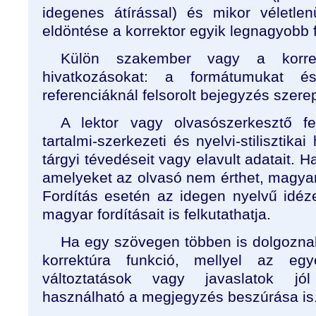
idegenes átírással) és mikor véletle
eldöntése a korrektor egyik legnagyobb 
Külön szakember vagy a korrekt
hivatkozásokat: a formátumukat é
referenciáknál felsorolt bejegyzés szere
A lektor vagy olvasószerkesztő fe
tartalmi-szerkezeti és nyelvi-stilisztikai
tárgyi tévedéseit vagy elavult adatait. H
amelyeket az olvasó nem érthet, magyará
Fordítás esetén az idegen nyelvű idé
magyar fordításait is felkutathatja.
Ha egy szövegen többen is dolgozna
korrektúra funkció, mellyel az egy
változtatások vagy javaslatok jó
használható a megjegyzés beszúrása is