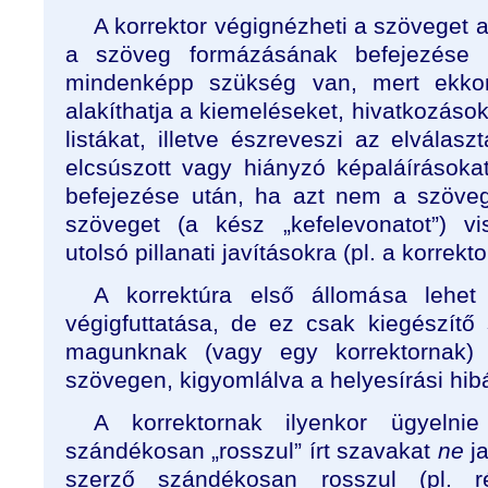
A korrektor végignézheti a szöveget a
a szöveg formázásának befejezése (t
mindenképp szükség van, mert ekko
alakíthatja a kiemeléseket, hivatkozások
listákat, illetve észreveszi az elválaszt
elcsúszott vagy hiányzó képaláírásokat
befejezése után, ha azt nem a szöveg 
szöveget (a kész „kefelevonatot”) vi
utolsó pillanati javításokra (pl. a korrekto
A korrektúra első állomása lehet 
végigfuttatása, de ez csak kiegészítő
magunknak (vagy egy korrektornak)
szövegen, kigyomlálva a helyesírási hibá
A korrektornak ilyenkor ügyelni
szándékosan „rosszul” írt szavakat
ne
j
szerző szándékosan rosszul (pl. rég