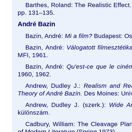
Barthes, Roland: The Realistic Effect
pp. 131
–
135.
André Bazin
Bazin, André:
Mi a film?
Budapest: Osi
Bazin, André:
Válogatott filmesztéti
MFI, 1961.
Bazin, André:
Qu'est-ce que le ciné
1960, 1962.
Andrew, Dudley J.:
Realism and Rea
Theory of André Bazin.
Des Moines: Univ
Andrew, Dudley J. (szerk.):
Wide A
különszám.
Cadbury, William: The Cleavage Pla
of Modern Literature
(Spring 1973)