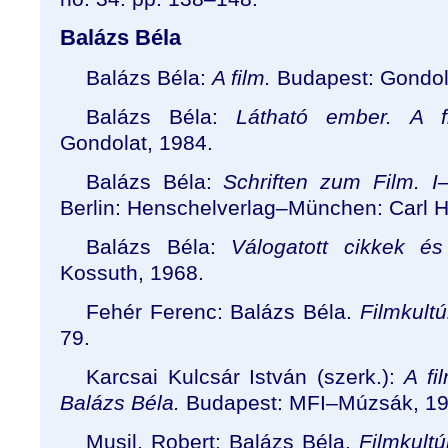
Balázs Béla
Balázs Béla:
A film.
Budapest: Gondol
Balázs Béla:
Látható ember. A f
Gondolat, 1984.
Balázs Béla:
Schriften zum Film. I
Berlin: Henschelverlag
–
München: Carl H
Balázs Béla:
Válogatott cikkek és
Kossuth, 1968.
Fehér Ferenc: Balázs Béla.
Filmkult
79.
Karcsai Kulcsár István (szerk.):
A fi
Balázs Béla.
Budapest: MFI
–
Múzsák, 19
Musil, Robert: Balázs Béla.
Filmkult