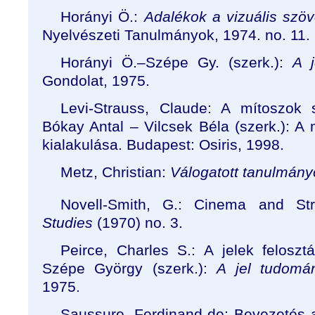
Horányi Ö.:
Adalékok a vizuális szö
Nyelvészeti Tanulmányok, 1974. no. 11.
Horányi Ö.–Szépe Gy. (szerk.):
A 
Gondolat, 1975.
Levi-Strauss, Claude: A mítoszok s
Bókay Antal – Vilcsek Béla (szerk.):
A 
kialakulása
. Budapest: Osiris, 1998.
Metz, Christian:
Válogatott tanulmány
Novell-Smith, G.: Cinema and Stru
Studies
(1970) no. 3.
Peirce, Charles S.: A jelek felosz
Szépe György (szerk.):
A jel tudomá
1975.
Saussure, Ferdinand de: Bevezetés a