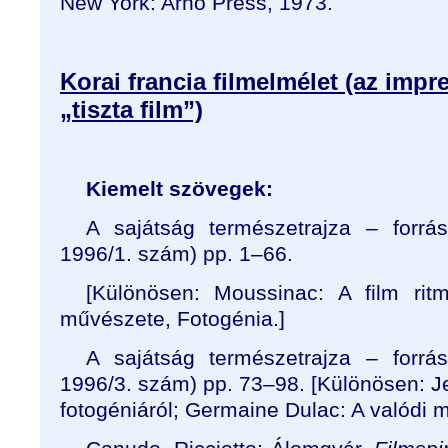
New York: Arno Press, 1973.
Korai francia filmelmélet (az impr
„tiszta film”)
Kiemelt szövegek:
A sajátság természetrajza – forrá
1996/1. szám) pp. 1–66.
[Különösen: Moussinac: A film ritm
művészete, Fotogénia.]
A sajátság természetrajza – forrá
1996/3. szám) pp. 73–98. [Különösen: J
fotogéniáról; Germaine Dulac: A valódi 