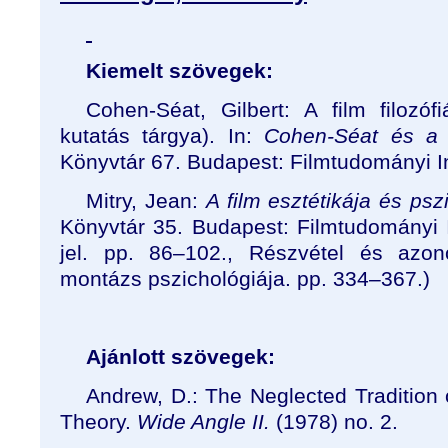
Kiemelt szövegek:
Cohen-Séat, Gilbert: A film filozóf
kutatás tárgya). In:
Cohen-Séat és a f
Könyvtár 67. Budapest: Filmtudományi In
Mitry, Jean:
A film esztétikája és psz
Könyvtár 35. Budapest: Filmtudományi I
jel. pp. 86–102., Részvétel és azon
montázs pszichológiája. pp. 334–367.)
Ajánlott szövegek:
Andrew, D.: The Neglected Tradition
Theory.
Wide Angle II.
(1978) no. 2.