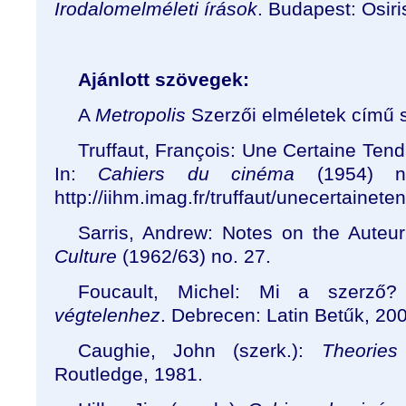
Irodalomelméleti írások
. Budapest: Osiri
Ajánlott szövegek:
A
Metropolis
Szerzői elméletek című 
Truffaut, François: Une Certaine Te
In:
Cahiers du cinéma
(1954) no
http://iihm.imag.fr/truffaut/unecertainet
Sarris, Andrew: Notes on the Auteu
Culture
(1962/63) no. 27.
Foucault, Michel: Mi a szerző?
végtelenhez
. Debrecen: Latin Betűk, 20
Caughie, John (szerk.):
Theories
Routledge, 1981.