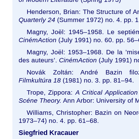
Henderson, Brian: The Structure of A
Quarterly
24
(Summer 1972) no. 4. pp. 
Magny, Jo
ë
l: 1945
–
1958. Le septié
CinémAction
(July 1991) no. 60. pp. 56
–
Magny, Jo
ë
l: 1953
–
1968. De la
’
mis
des auteurs
’
.
CinémAction
(July 1991) n
Novák Zoltán: André Bazin filoz
Filmkultúra 18
(1981) no. 3. pp. 81
–
94.
Trope, Zippora:
A Critical Applicatio
Scéne Theory.
Ann Arbor: University of 
Williams, Christopher: Bazin on Neo
1973
–
74) no. 4. pp. 61
–
68.
Siegfried Kracauer