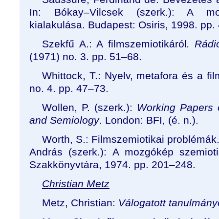
In: Bókay–Vilcsek (szerk.):
A mod
kialakulása
.
Budapest: Osiris, 1998. pp.
Szekfű A.: A filmszemiotikáról
. Rádi
(1971) no. 3. pp. 51–68.
Whittock, T.: Nyelv, metafora és a fi
no. 4. pp. 47–73.
Wollen, P. (szerk.):
Working Papers 
and Semiology
. London: BFI, (é. n.).
Worth, S.: Filmszemiotikai problémák
András (szerk.):
A mozgókép szemioti
Szakkönyvtára, 1974. pp. 201–248.
Christian Metz
Metz, Christian:
Válogatott tanulmány