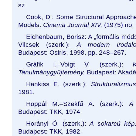
sz.
Cook, D.:
Some Structural Approach
Models.
Cinema Journal XIV.
(1975) no. 
Eichenbaum, Borisz: A „formális móds
Vilcsek (szerk.):
A modern irodalo
Budapest: Osiris, 1998. pp. 248–267.
Gráfik I.–Voigt V. (szerk.):
Tanulmánygyűjtemény.
Budapest: Akadé
Hankiss E. (szerk.):
Strukturalizmus.
1981.
Hoppál M.–Szekfű A. (szerk.):
A 
Budapest: TKK, 1974.
Horányi Ö. (szerk.):
A sokarcú kép.
Budapest: TKK, 1982.