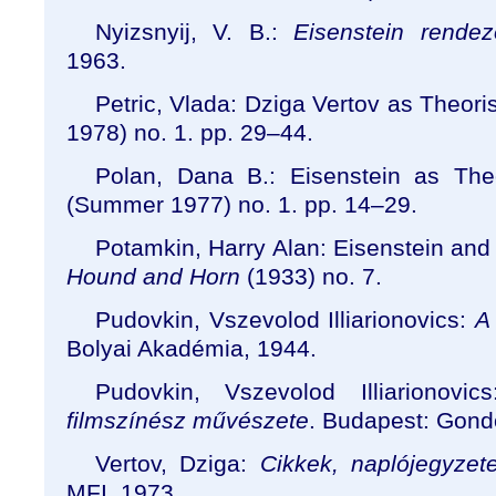
Nyizsnyij, V. B.:
Eisenstein rendez
1963.
Petric, Vlada: Dziga Vertov as Theori
1978) no. 1. pp. 29
–
44.
Polan, Dana B.: Eisenstein as The
(Summer 1977) no. 1. pp. 14
–
29.
Potamkin, Harry Alan: Eisenstein and
Hound and Horn
(1933) no. 7.
Pudovkin, Vszevolod Illiarionovics:
A 
Bolyai Akadémia, 1944.
Pudovkin, Vszevolod Illiarionovi
filmszínész művészete
. Budapest: Gondo
Vertov, Dziga:
Cikkek, naplójegyzet
MFI, 1973.