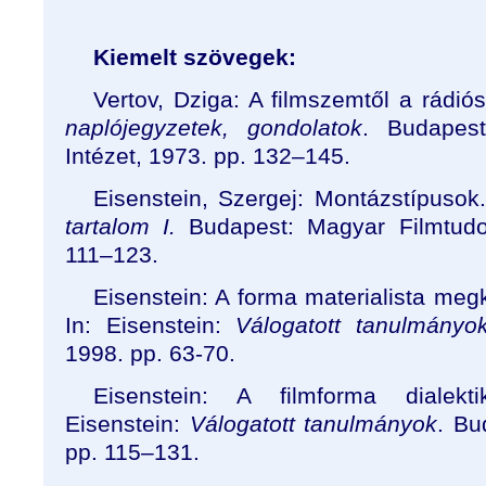
Kiemelt szövegek:
Vertov, Dziga: A filmszemtől a rádió
naplójegyzetek, gondolatok
. Budapes
Intézet, 1973. pp. 132–145.
Eisenstein, Szergej: Montázstípusok.
tartalom I.
Budapest: Magyar Filmtudom
111–123.
Eisenstein: A forma materialista me
In: Eisenstein:
Válogatott tanulmányo
1998. pp. 63-70.
Eisenstein: A filmforma dialekt
Eisenstein:
Válogatott tanulmányok
. Bu
pp. 115–131.