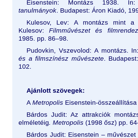
Eisenstein: Montázs 1938. In
tanulmányok
. Budapest: Áron Kiadó, 19
Kulesov, Lev: A montázs mint a f
Kulesov:
Filmművészet és filmrendez
1985. pp. 86–98.
Pudovkin, Vszevolod: A montázs. I
és a filmszínész művészete
. Budapest
102.
Ajánlott szövegek:
A
Metropolis
Eisenstein-összeállítása
Bárdos Judit: Az attrakciók montázsá
elméletéig
.
Metropolis
(1998 ősz) pp. 64
Bárdos Judit: Eisenstein – művészet é