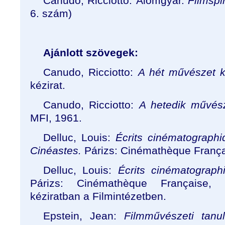
Canudo, Ricciotto: Álomgyár.
Filmspi
6. szám)
Ajánlott szövegek:
Canudo, Ricciotto:
A hét művészet k
kézirat.
Canudo, Ricciotto:
A hetedik művész
MFI, 1961.
Delluc, Louis:
Écrits cinématographi
Cinéastes.
Párizs: Cinémathèque França
Delluc, Louis:
Écrits cinématograph
Párizs: Cinémathèque Française, 
kéziratban a Filmintézetben.
Epstein, Jean:
Filmművészeti tanu