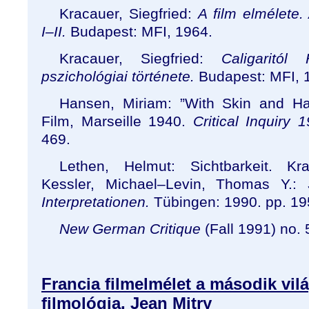
Kracauer, Siegfried:
A film elmélete. 
I
–
II.
Budapest: MFI, 1964.
Kracauer, Siegfried:
Caligaritól
pszichológiai története.
Budapest: MFI, 
Hansen, Miriam:
”
With Skin and Ha
Film, Marseille 1940.
Critical Inquiry 1
469.
Lethen, Helmut: Sichtbarkeit. Kra
Kessler, Michael
–
Levin, Thomas Y.:
Interpretationen.
Tübingen: 1990. pp. 19
New German Critique
(Fall 1991) no.
Francia filmelmélet a második vil
filmológia, Jean Mitry