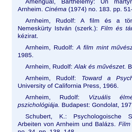
Amengual, Barthélémy: Un marty
Arnheim.
Cinéma
(1974) no. 183. pp. 51
Arnheim, Rudolf: A film és a tö
Nemeskürty István (szerk.):
Film és t
kézirat.
Arnheim, Rudolf:
A film mint művész
1985.
Arnheim, Rudolf:
Alak és művészet.
Bu
Arnheim, Rudolf:
Toward a Psyc
University of California Press, 1966.
Arnheim, Rudolf:
Vizuális él
pszichológiája.
Budapest: Gondolat, 197
Schubert, K.: Psychologoische S
Arbeiten von Arnheim und Balázs.
Film
no. 34. pp. 138
–
148.