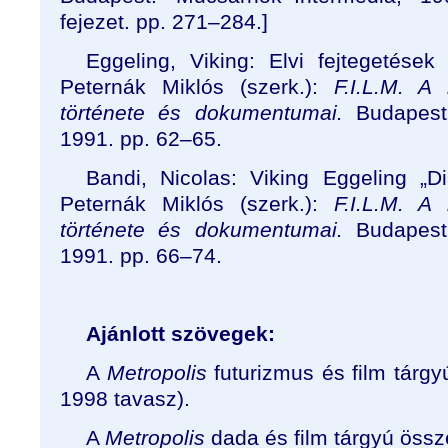
fejezet. pp. 271–284.]
Eggeling, Viking: Elvi fejtegetése
Peternák Miklós (szerk.):
F.I.L.M. A
története és dokumentumai.
Budapest:
1991. pp. 62
–
65.
Bandi, Nicolas: Viking Eggeling
„
Di
Peternák Miklós (szerk.):
F.I.L.M. A
története és dokumentumai.
Budapest:
1991. pp. 66
–
74.
Ajánlott szövegek:
A
Metropolis
futurizmus és film tárgy
1998 tavasz).
A
Metropolis
dada és film tárgyú össze