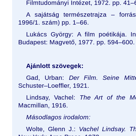
Filmtudományi Intézet, 1972. pp. 41
–
A sajátság természetrajza – forrá
1996/1. szám) pp. 1–66.
Lukács György: A film poétikája. I
Budapest: Magvető, 1977. pp. 594
–
600.
Ajánlott szövegek:
Gad, Urban:
Der Film. Seine Mit
Schuster
–
Loeffler, 1921.
Lindsay, Vachel:
The Art of the M
Macmillan, 1916.
Másodlagos irodalom:
Wolte, Glenn J.:
Vachel Lindsay. T