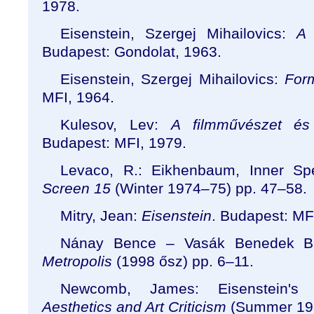
1978.
Eisenstein, Szergej Mihailovics:
A 
Budapest: Gondolat, 1963.
Eisenstein, Szergej Mihailovics:
For
MFI, 1964.
Kulesov, Lev:
A filmművészet és 
Budapest: MFI, 1979.
Levaco, R.: Eikhenbaum, Inner Spe
Screen 15
(Winter 1974
–
75) pp. 47
–
58.
Mitry, Jean:
Eisenstein
. Budapest: MF
Nánay Bence – Vasák Benedek Ba
Metropolis
(1998 ősz) pp. 6–11.
Newcomb, James: Eisenstein's 
Aesthetics and Art Criticism
(Summer 19