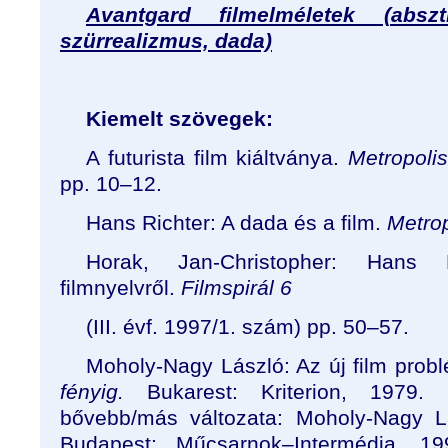
Avantgard filmelméletek (abszt
szürrealizmus, dada)
Kiemelt szövegek:
A futurista film kiáltványa.
Metropoli
pp. 10–12.
Hans Richter: A dada és a film.
Metrop
Horak, Jan-Christopher: Hans 
filmnyelvről.
Filmspirál 6
(III. évf. 1997/1. szám) pp. 50
–
57.
Moholy-Nagy László: Az új film probl
fényig.
Bukarest: Kriterion, 1979.
bővebb/más változata: Moholy-Nagy 
Budapest: Műcsarnok–Intermédia, 