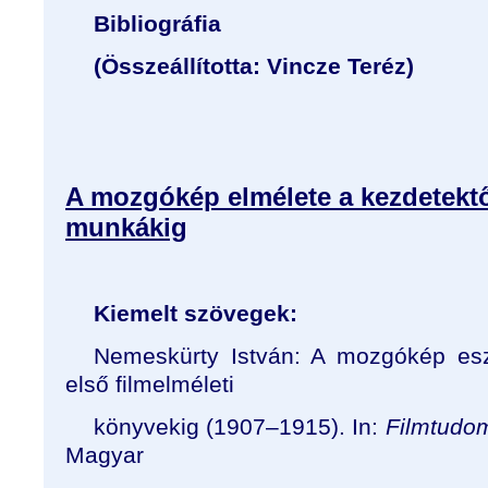
Bibliográfia
(Összeállította: Vincze Teréz)
A mozgókép elmélete a kezdetektől
munkákig
Kiemelt szövegek:
Nemeskürty István: A mozgókép eszt
első filmelméleti
könyvekig (1907
–
1915). In:
Filmtudo
Magyar