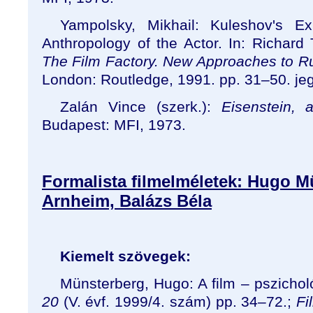
Yampolsky, Mikhail: Kuleshov's 
Anthropology of the Actor. In: Richard 
The Film Factory. New Approaches to R
London: Routledge, 1991. pp. 31–50. je
Zalán Vince (szerk.):
Eisenstein, 
Budapest: MFI, 1973.
Formalista filmelméletek: Hugo M
Arnheim, Balázs Béla
Kiemelt szövegek:
Münsterberg, Hugo: A film – pszichol
20
(V. évf. 1999/4. szám) pp. 34–72.;
Fi