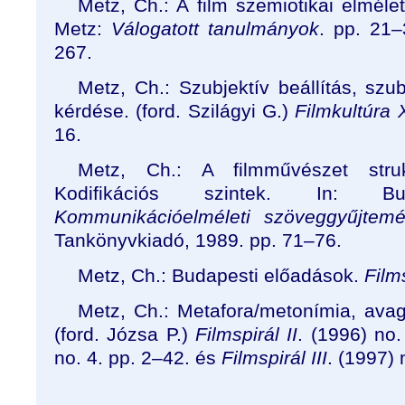
Metz, Ch.: A film szemiotikai elmélet
Metz:
Válogatott tanulmányok
. pp. 21–
267.
Metz, Ch.: Szubjektív beállítás, szu
kérdése. (ford. Szilágyi G.)
Filmkultúra 
16.
Metz, Ch.: A filmművészet strukt
Kodifikációs szintek.
In: Bu
Kommunikációelméleti szöveggyűjtemé
Tankönyvkiadó, 1989. pp. 71–76.
Metz, Ch.: Budapesti előadások.
Films
Metz, Ch.: Metafora/metonímia, avag
(ford. Józsa P.)
Filmspirál II
. (1996) no
no. 4. pp. 2–42. és
Filmspirál III
. (1997) 