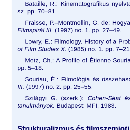
Bataille, R.: Kinematografikus nyelv
sz. pp. 70–81.
Fraisse, P.–Montmollin, G. de: Hogy
Filmspirál III.
(1997) no. 1. pp. 27–49.
Lowry, E.:
Filmology. History of a Pr
of Film Studies X.
(1985) no. 1. pp. 7–21
Metz, Ch.: A Profile of Étienne Sour
pp. 5–18.
Souriau, É.: Filmológia és összehaso
III.
(1997) no. 2. pp. 25–55.
Szilágyi G. (szerk.):
Cohen-Séat és
tanulmányok.
Budapest: MFI, 1983.
Strukturalizmus és filmszemiot