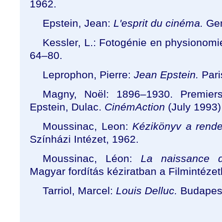
1962.
Epstein, Jean:
L'esprit du cinéma.
Ge
Kessler, L.: Fotogénie en physionomi
64
–
80.
Leprophon, Pierre:
Jean Epstein.
Pari
Magny, No
ë
l: 1896
–
1930. Premiers
Epstein, Dulac.
CinémAction
(July 1993)
Moussinac, Leon:
Kézikönyv a rende
Színházi Intézet, 1962.
Moussinac, Léon:
La naissance d
Magyar fordítás kéziratban a Filmintéze
Tarriol, Marcel:
Louis Delluc.
Budapest: