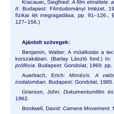
Kracauer
,
Siegfried:
A film elmélete: a 
II
. Budapest: Filmtudományi Intézet, 19
fizikai lét megragadása. pp. 91–126.,
127–156.)
Ajánlott szövegek:
Benjamin, Walter: A műalkotás a tec
korszakában. (Barlay László ford.) In
prófécia
. Budapest: Gondolat, 1969. pp.
Auerbach, Erich:
Mimézis. A való
irodalomban
. Budapest: Gondolat, 1985.
Grierson, John:
Dokumentumfilm és
1962.
Bordwell, David:
Camera Movement.