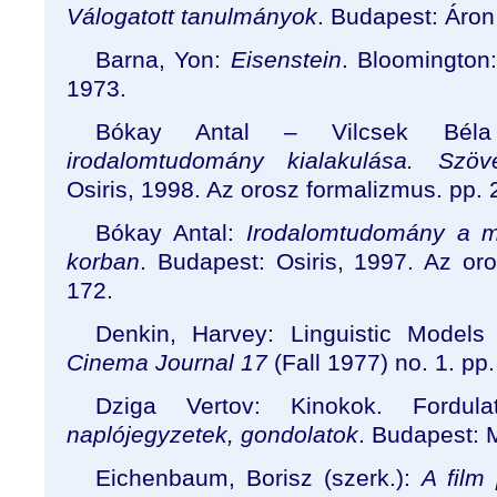
Válogatott tanulmányok
. Budapest: Áron
Barna, Yon:
Eisenstein
. Bloomington:
1973.
Bókay Antal – Vilcsek Béla
irodalomtudomány kialakulása. Szöv
Osiris, 1998. Az orosz formalizmus. pp.
Bókay Antal:
Irodalomtudomány a 
korban
. Budapest: Osiris, 1997. Az or
172.
Denkin, Harvey: Linguistic Models
Cinema Journal 17
(Fall 1977) no. 1. pp.
Dziga Vertov: Kinokok. Fordul
naplójegyzetek, gondolatok
. Budapest: 
Eichenbaum, Borisz (szerk.):
A film 