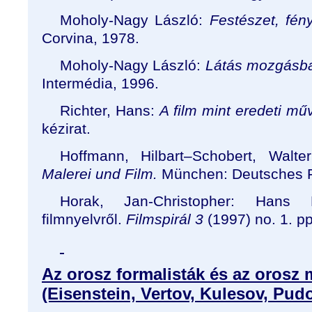
Moholy-Nagy László:
Festészet, fén
Corvina, 1978.
Moholy-Nagy László:
Látás mozgásb
Intermédia, 1996.
Richter, Hans:
A film mint eredeti mű
kézirat.
Hoffmann, Hilbart
–
Schobert, Walte
Malerei und Film.
München: Deutsches 
Horak, Jan-Christopher: Hans 
filmnyelvről.
Filmspirál 3
(1997) no. 1. p
Az orosz formalisták és az orosz
(Eisenstein, Vertov, Kulesov, Pud