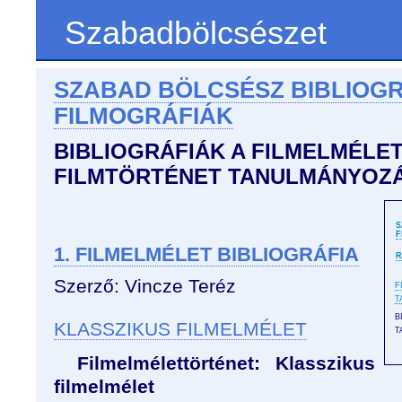
Szabadbölcsészet
SZABAD BÖLCSÉSZ BIBLIOGR
FILMOGRÁFIÁK
BIBLIOGRÁFIÁK A FILMELMÉLET
FILMTÖRTÉNET TANULMÁNYOZ
S
F
1. FILMELMÉLET BIBLIOGRÁFIA
R
Szerző: Vincze Teréz
F
T
B
KLASSZIKUS FILMELMÉLET
T
Filmelmélettörténet: Klasszikus
filmelmélet