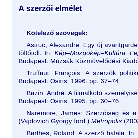
A szerzői elmélet
Kötelező szövegek:
Astruc, Alexandre: Egy új avantgard
töltőtoll. In:
Kép–Mozgókép–Kultúra. Feje
Budapest: Múzsák Közművelődési Kiadó,
Truffaut, François: A szerzők politi
Budapest: Osiris, 1996. pp. 67–74.
Bazin, André: A filmalkotó személyisé
Budapest: Osiris, 1995. pp. 60–76.
Naremore, James: Szerzőiség és a fil
(Vajdovich György ford.)
Metropolis
(2003
Barthes, Roland: A szerző halála. In