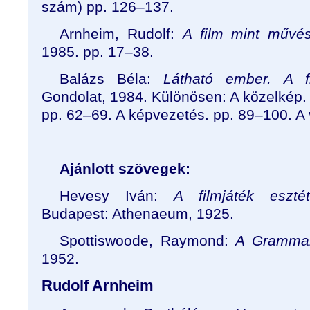
szám) pp. 126–137.
Arnheim, Rudolf:
A film mint művés
1985. pp. 17–38.
Balázs Béla:
Látható ember. A f
Gondolat, 1984. Különösen: A közelkép. 
pp. 62–69. A képvezetés. pp. 89–100. A
Ajánlott szövegek:
Hevesy Iván:
A filmjáték eszté
Budapest: Athenaeum, 1925.
Spottiswoode, Raymond:
A Grammar
1952.
Rudolf Arnheim