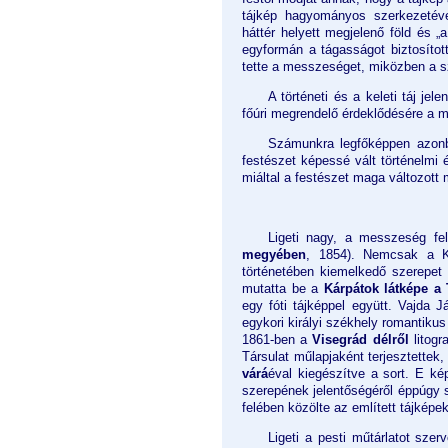
tájkép hagyományos szerkezetéve
háttér helyett megjelenő föld és 
egyformán a tágasságot biztosítot
tette a messzeséget, miközben a sz
A történeti és a keleti táj je
főúri megrendelő érdeklődésére a mi
Számunkra legfőképpen azonb
festészet képessé vált történelmi
miáltal a festészet maga változott
Ligeti nagy, a messzeség fel
megyében
, 1854). Nemcsak a Ká
történetében kiemelkedő szerepet 
mutatta be a
Kárpátok látképe a
egy fóti tájképpel együtt. Vajda 
egykori királyi székhely romantikus
1861-ben a
Visegrád délről
litogr
Társulat műlapjaként terjesztettek
várá
éval kiegészítve a sort. E k
szerepének jelentőségéről éppúgy s
felében közölte az említett tájképek l
Ligeti a pesti műtárlatot sze