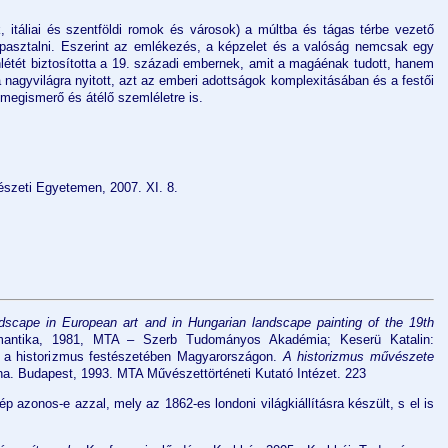
 itáliai és szentföldi romok és városok) a múltba és tágas térbe vezető
apasztalni. Eszerint az emlékezés, a képzelet és a valóság nemcsak egy
létét biztosította a 19. századi embernek, amit a magáénak tudott, hanem
 nagyvilágra nyitott, azt az emberi adottságok komplexitásában és a festői
megismerő és átélő szemléletre is.
zeti Egyetemen, 2007. XI. 8.
andscape in European art and in Hungarian landscape painting of the 19th
omantika, 1981, MTA – Szerb Tudományos Akadémia; Keserü Katalin:
m a historizmus festészetében Magyarországon.
A historizmus művészete
na. Budapest, 1993. MTA Művészettörténeti Kutató Intézet. 223
ép azonos-e azzal, mely az 1862-es londoni világkiállításra készült, s el is