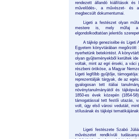
rendezett állandó kiállítások és 
művelődés-, a művészet- és a
megbecsült dokumentumai.
Ligeti a festészet olyan műf
mestere is, mely műfaj a 
elgondolkodtatóan jelentős szerepet 
A tájkép genezisébe és Ligeti
Egyetem könyvtárában megőrzött 12
nyerhetünk betekintést. A könyvtá
olyan gyűjteményekből kerültek ide
voltak, mint az egri érseki, a v
részbeni örököse, a Magyar Nemzet
Ligeti legfőbb gyűjtője, támogatój
reprezentálják tárgyak, de az egész 
gyalogosan tett itáliai tanulmá
növénytanulmányától és tájképvázl
1850-es évek közepén (1854-58)
támogatással tett festői utazás, 
volt, úgy első városi vedutáit, min
stílusának és tájképi tematikájának
Ligeti festészete Szabó Júl
művészetet rendkívüli tudásan