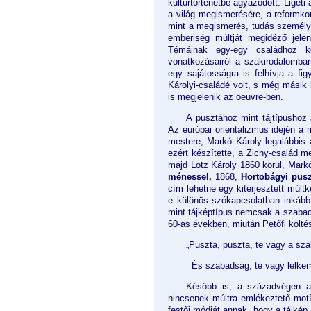
kultúrtörténetbe ágyazódott. Ligeti
a világ megismerésére, a reformkor
mint a megismerés, tudás személyes
emberiség múltját megidéző jelen
Témáinak egy-egy családhoz k
vonatkozásairól a szakirodalomba
egy sajátosságra is felhívja a fig
Károlyi-családé volt, s még másik k
is megjelenik az oeuvre-ben.
A pusztához mint tájtípushoz 
Az európai orientalizmus idején a m
mestere, Markó Károly legalábbis 
ezért készítette, a Zichy-család m
majd Lotz Károly 1860 körül, Markó
ménessel,
1868,
Hortobágyi pus
cím lehetne egy kiterjesztett múlt
e különös szókapcsolatban inkább 
mint tájképtípus nemcsak a szabad 
60-as években, miután Petőfi költé
„Puszta, puszta, te vagy a sz
És szabadság, te vagy lelkem 
Később is, a századvégen az
nincsenek múltra emlékeztető motí
festői módját annak, hogy a tájkép 