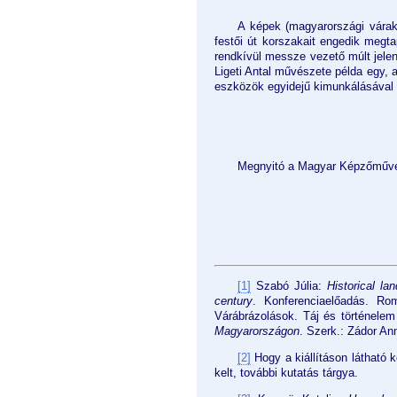
A képek (magyarországi várak,
festői út korszakait engedik megt
rendkívül messze vezető múlt jelen
Ligeti Antal művészete példa egy, a
eszközök egyidejű kimunkálásával 
Megnyitó a Magyar Képzőművés
[1]
Szabó Júlia:
Historical l
century
. Konferenciaelőadás. R
Várábrázolások. Táj és történele
Magyarországon
. Szerk.: Zádor An
[2]
Hogy a kiállításon látható k
kelt, további kutatás tárgya.