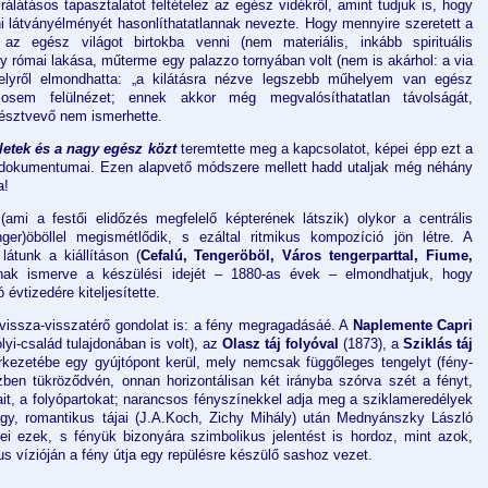
álátásos tapasztalatot feltételez az egész vidékről, amint tudjuk is, hogy
tani látványélményét hasonlíthatatlannak nevezte. Hogy mennyire szeretett a
 az egész világot birtokba venni (nem materiális, inkább spirituális
gy római lakása, műterme egy palazzo tornyában volt (nem is akárhol: a via
melyről elmondhatta: „a kilátásra nézve legszebb műhelyem van egész
sem felülnézet; ennek akkor még megvalósíthatatlan távolságát,
 résztvevő nem ismerhette.
letek és a nagy egész közt
teremtette meg a kapcsolatot, képei épp ezt a
a dokumentumai. Ezen alapvető módszere mellett hadd utaljak még néhány
a!
ami a festői elidőzés megfelelő képterének látszik) olykor a centrális
er)öböllel megismétlődik, s ezáltal ritmikus kompozíció jön létre. A
látunk a kiállításon (
Cefalú, Tengeröböl, Város tengerparttal, Fiume,
nak ismerve a készülési idejét – 1880-as évek – elmondhatjuk, hogy
évtizedére kiteljesítette.
 vissza-visszatérő gondolat is: a fény megragadásáé. A
Naplemente Capri
yi-család tulajdonában is volt), az
Olasz táj folyóval
(1873), a
Sziklás táj
rkezetébe egy gyújtópont kerül, mely nemcsak függőleges tengelyt (fény-
ízben tükröződvén, onnan horizontálisan két irányba szórva szét a fényt,
alait, a folyópartokat; narancsos fényszínekkel adja meg a sziklameredélyek
nagy, romantikus tájai (J.A.Koch, Zichy Mihály) után Mednyánszky László
ei ezek, s fényük bizonyára szimbolikus jelentést is hordoz, mint azok,
us vízióján a fény útja egy repülésre készülő sashoz vezet.