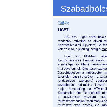
Szabadbölc
Tájkép
LIGETI
1891-ben, Ligeti Antal halála
rendeztek műveiből az akkori M
Képzőművészeti Egyetem). A fe
volt az első, a jelenlegi pedig a
más
Ligeti az 1861-ben létr
Képzőművészeti Társulat alapító 
annakidején az állami művészkép
mai egyetemnek létesítését szorgalm
összefüggésben a művészetek mél
tereinek megszületésével. (E társa
rendszeresen szerepelt.) Ligeti
tisztelhetünk, aki mint a Nemzet
majd – átmenetileg – az MTA épül
Képtárnak is őre, élete jelentős ré
a művészettel múzeumi műtár
művésznövendékek tanulmányaina
művészet ezen szoros, élő kapcs