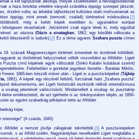
 annak a két tájtípusnak alkotója, melyek születésében a felvilágosodásnak
nak a haza birtokba vételére irányuló szándéka éppúgy szerepet játszott,
, érzelmi volta; az árkádiai tájfestészet kultúrára utaló motívumainak az
tése éppúgy, mint ennek (nemzeti, családi) történetivé módosulása.
[1]
ötődéséről, még a keleti képek esetében is, ugyanakkor európai
n bőségesen olvashatunk. Jelzésként csak egyre térek ki, mely egyúttal
yelmet: az oázisra (
Oázis a sivatagban
, 1862; egy későbbi változata a
ettő létezéséről is tudunk).
[2]
Ez a téma ugyanis
Szahara puszta
címen
a 19. századi Magyarországon történeti ismeretek és érzelmek kötődtek.
agyarok az őstörténeti helyszíneket vélték viszontlátni az Alföldön. Ligeti
a Puszta című képének egyik változatát (Sinkó Katalin kutatásai szerint)
egrendelésére. Feltehetően e gondolat jegyében festette - Barabás Miklós,
 Ferenc 1865-ben készült művei után - Ligeti is a puszta-képeket (
Tájkép
zta,
1881). A képek egy részénél feltűnő, furcsának ható „Szahara puszta”
képzet dokumentuma, ám Ligeti historizáló eszközök nélküli orientalizmusa
a sivatag jelentését valószínűsíti. Mindamellett a sivatag- és pusztakép
életre emlékeztetett, de azt ígérhette is az önkényuralom idején, az 1850-
szete az egyéni szabadság jelképévé tette az Alföldet:
abadság képe,
istensége!” (A csárda, 1845)
 Alföldet a nemzet jövője zálogának tekintették.
[3]
A puszta-képeken
vumok, s az Alföld szélén, Nagykárolyban nevelkedett Ligeti megtalálta a
arányaival, a végtelenbe vesző, lapos táj felett domináló éggel szakítson a