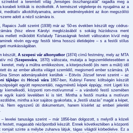
 színekkel a teremtett világ „fenséges összhangzatát” ragadta meg a
a korabeli kritikák is érzékelték. A természet végtelenje és nyugalma az a
tői, meditatív alkotófolyamatra, aminek eredményeként az ikon megszólító
yszerre adott a néző számára is.
 Rapaics Judit szerint (1938) már az ’50-es években készült egy cédrus-
számára (hisz eleve Károlyi megbízásából s sokáig húzódozva ment
ia mellett működött Kisfaludy Társaságnak festett változaton kívül még
minek révén egy-egy festői téma hosszú életidejére – s a festői stílus
Ligeti munkásságában.
n készült,
A szepesi vár alkonyatkor
(1874) című festmény, mely az MTA
atív mű (
Szepesvára
, 1870) változata, mutatja a legszemléletesebben a
 keretet, mely a múltra emlékezésre, a kiterjeszkedő (és nem a múló) idő
tett és az ember alkotta világot szemlélő, megismerő ember számára. (A
ina Simon adományaiként kerültek – Eötvös József tervei szerint – az
oni tájkép
e és
Hricsó vára
1867-ben, Kubinyi Ferenc költségén készült
szépségét együtt reprezentáló, nagyméretű képek éppúgy, mint Ligeti kis
ogy kiemelkedő, központi rom-motívummal – a vándorló festő szemében
re egyik kairói levelében ki is tért. Mintha a festői munka a motívum
ezdődne, mintha a kor sajátos gyakorlata, a „festői utazás” magát a képet,
taná. Nem egyszerű úti dokumentum, hanem kísérlet az emberi jelenlét
.
 – levelei tanusága szerint – már 1856-ban dolgozott, s melyről a közeli
et festett, magasabb nézőpontból készült. Ennek következtében a központi
 romjait szinte a mélybe zuhanva látjuk, tágas világtól körbeölelve. Ez a