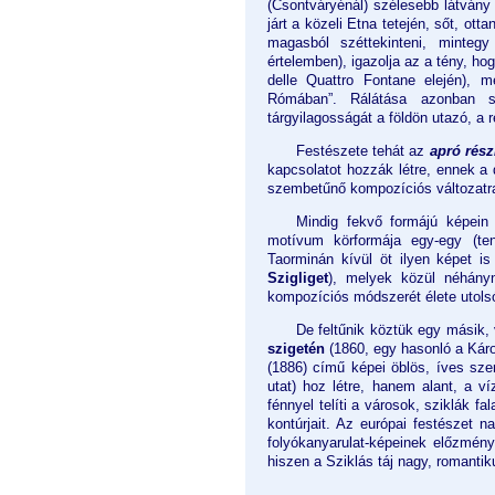
(Csontváryénál) szélesebb látvány r
járt a közeli Etna tetején, sőt, ot
magasból széttekinteni, mintegy
értelemben), igazolja az a tény, ho
delle Quattro Fontane elején), 
Rómában”. Rálátása azonban so
tárgyilagosságát a földön utazó, a
Festészete tehát az
apró rész
kapcsolatot hozzák létre, ennek 
szembetűnő kompozíciós változatr
Mindig fekvő formájú képein (
motívum körformája egy-egy (teng
Taorminán kívül öt ilyen képet is 
Szigliget
), melyek közül néhány
kompozíciós módszerét élete utolsó 
De feltűnik köztük egy másik,
szigetén
(1860, egy hasonló a Károl
(1886) című képei öblös, íves sze
utat) hoz létre, hanem alant, a v
fénnyel telíti a városok, sziklák f
kontúrjait. Az európai festészet 
folyókanyarulat-képeinek előzmény
hiszen a Sziklás táj nagy, romantik