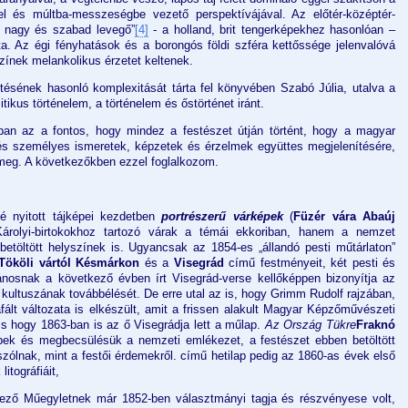
l és múltba-messzeségbe vezető perspektívájával. Az előtér-középtér-
„a nagy és szabad levegő”
[4]
- a holland, brit tengerképekhez hasonlóan –
ta. Az égi fényhatások és a borongós földi szféra kettőssége jelenvalóvá
ínek melankolikus érzetet keltenek.
lentésének hasonló komplexitását tárta fel könyvében Szabó Júlia, utalva a
tikus történelem, a történelem és őstörténet iránt.
an az a fontos, hogy mindez a festészet útján történt, hogy a magyar
 és személyes ismeretek, képzetek és érzelmek együttes megjelenítésére,
 meg. A következőkben ezzel foglalkozom.
é nyitott tájképei kezdetben
portrészerű várképek
(
Füzér vára Abaúj
rolyi-birtokokhoz tartozó várak a témái ekkoriban, hanem a nemzet
betöltött helyszínek is. Ugyancsak az 1854-es „állandó pesti műtárlaton”
 Tököli vártól Késmárkon
és a
Visegrád
című festményeit, két pesti és
Jánosnak a következő évben írt Visegrád-verse kellőképpen bizonyítja az
 kultuszának továbbélését. De erre utal az is, hogy Grimm Rudolf rajzában,
afált változata is elkészült, amit a frissen alakult Magyar Képzőművészeti
, s hogy 1863-ban is az ő Visegrádja lett a műlap.
Az Ország Tükre
Fraknó
épek és megbecsülésük a nemzeti emlékezet, a festészet ebben betöltött
zólnak, mint a festői érdemekről.
című hetilap pedig az 1860-as évek első
itográfiáit,
rvező Műegyletnek már 1852-ben választmányi tagja és részvényese volt,