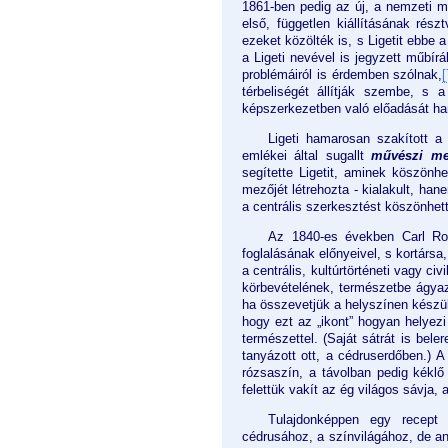
1861-ben pedig az új, a nemzeti mű
első, független kiállításának részt
ezeket közölték is, s Ligetit ebbe 
a Ligeti nevével is jegyzett műbír
problémáiról is érdemben szólnak,
[
térbeliségét állítják szembe, s 
képszerkezetben való előadását h
Ligeti hamarosan szakított a
emlékei által sugallt
művészi me
segítette Ligetit, aminek köszönhe
mezőjét létrehozta - kialakult, h
a centrális szerkesztést köszönhet
Az 1840-es években Carl Ro
foglalásának előnyeivel, s kortársa
a centrális, kultúrtörténeti vagy ci
körbevételének, természetbe ágya
ha összevetjük a helyszínen készül
hogy ezt az „ikont” hogyan helyez
természettel. (Saját sátrát is bele
tanyázott ott, a cédruserdőben.) A
rózsaszín, a távolban pedig kéklő
felettük vakít az ég világos sávja, 
Tulajdonképpen egy recept
cédrusához, a színvilágához, de ann