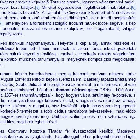
vészet érdekeit képviselő Társulat alapítói, igazgató-választmányi tagjai,
vevői közt találjuk.
[5]
Mindkét egyesületben foglalkoztak műbírálattal,
[6]
a munkába is bevonták. A Társulat Évkönyveiben közzétett bírálati elvek és
álatok nemcsak a történelmi témák elsőbbségéről, de a festői megjelenítés
7]
amennyiben a forrásként szolgáló irodalmi művek időbeliségével a kép
a történelmi mozzanat és eszme szubjektív, lelki fogantatását, világos
angsúlyozzák.
 kép ikonikus hagyományával. Helyette a kép a táj, annak részletei és
ditáció
terepe lett. Ebben nemcsak az akkori római iskola gyakorlata
tően nálunk egyedi színvilága - mellyel a meditatív alkotás végtelenített
anem korábbi müncheni tanulmányai is, melyeknek kompozíciós megoldásait:
te.
ttmann képein ismerkedhetett meg a központi motívum mintegy körbe
, August Löffler szentföldi képein (Jeruzsálem, Baalbek) tapasztalhatta meg
vilizációs, Szabó Júlia által hieroglifikusnak nevezett téma természettel való
zásának módszerét. Látjuk a
Libanoni cédrusliget
en (1876) – különösen,
t, 1857-es tanulmányrajzzal -, hogy hogyan vált a tanulmány fa-portrévá, s
i be a környezetébe egy körbevevő úttal, s hogyan veszi körül azt a nagy
rejtette a képbe, s magát is, hisz leveléből tudjuk, hosszabb ideig egyedül
 körbeölelő természet a többi cédrus távolabbra helyezésével, majd előbb
 hegyek révén jelenik meg. Utóbbiak sziluettje éles, nem szfumátós, így
amit lilás, majd kék égbolt követ.
 ez Csontváry Kosztka Tivadar fél évszázaddal későbbi Magányos
ak ikonikus és nyugtalanító, feszültséggel terhes jellegétől eltérően Ligeti