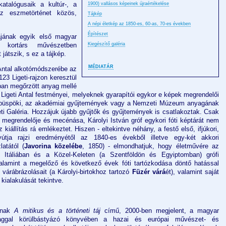
katalógusaik a kultúr-, a
1900) vallásos képeinek újraértékelése
z eszmetörténet közös,
Tájkép
A népi életkép az 1850-es, 60-as, 70-es években
Építészet
ajának egyik első magyar
kortárs művészetben
Kiegészítő galéria
játszik, s ez a tájkép.
MÉDIATÁR
 Antal alkotómódszerébe az
3 Ligeti-rajzon keresztül
rban megőrzött anyag mellé
 Ligeti Antal festményei, melyeknek gyarapítói egykor e képek megrendelői
áci püspöki, az akadémiai gyűjtemények vagy a Nemzeti Múzeum anyagának
i Galéria. Hozzájuk újabb gyűjtők és gyűjtemények is csatlakoztak. Csak
a: megrendelője és mecénása, Károlyi István gróf egykori fóti képtárát nem
kiállítás rá emlékeztet. Hiszen - eltekintve néhány, a festő első, ifjúkori,
nyútja rajzi eredményétől az 1840-es évekből illetve egy-két akkori
atától (
Javorina közelébe
, 1850) - elmondhatjuk, hogy életművére az
 Itáliában és a Közel-Keleten (a Szentföldön és Egyiptomban) grófi
valamint a megelőző és következő évek fóti tartózkodása döntő hatással
t várábrázolásait (a Károlyi-birtokhoz tartozó
Füzér várá
ét), valamint saját
 kialakulását tekintve.
iának
A mitikus és a történeti táj
című, 2000-ben megjelent, a magyar
yaggal körülbástyázó könyvében a hazai és európai művészet- és