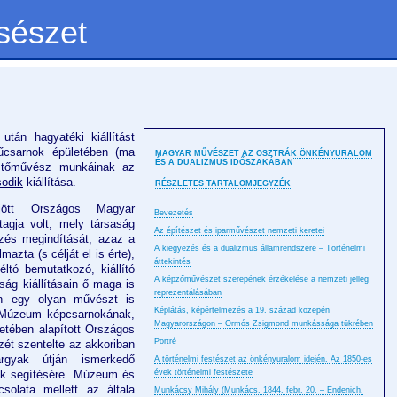
sészet
 után hagyatéki kiállítást
űcsarnok épületében (ma
MAGYAR MŰVÉSZET AZ OSZTRÁK ÖNKÉNYURALOM
ÉS A DUALIZMUS IDŐSZAKÁBAN
stőművész munkáinak az
odik
kiállítása.
RÉSZLETES TARTALOMJEGYZÉK
ejött Országos Magyar
Bevezetés
tagja volt, mely társaság
Az építészet és iparművészet nemzeti keretei
zés megindítását, azaz a
A kiegyezés és a dualizmus államrendszere – Történelmi
azta (s célját el is érte),
áttekintés
tó bemutatkozó, kiállító
A képzőművészet szerepének érzékelése a nemzeti jelleg
ság kiállításain ő maga is
reprezentálásában
ben egy olyan művészt is
Képlátás, képértelmezés a 19. század közepén
i Múzeum képcsarnokának,
Magyarországon – Ormós Zsigmond munkássága tükrében
etében alapított Országos
Portré
szét szentelte az akkoriban
gyak útján ismerkedő
A történelmi festészet az önkényuralom idején. Az 1850-es
k segítésére. Múzeum és
évek történelmi festészete
olata mellett az általa
Munkácsy Mihály (Munkács, 1844. febr. 20. – Endenich,