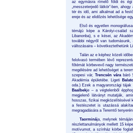
az egymásra rímelő földi és égi
„messzeterjedő látkör”-ben, ahogy 
tér és idő, ami alkalmat ad a fes
ereje és az elidőzés lehetősége eg
Első és egyetlen monográfusa,
témájú képe a Károlyi-család 
Libanonba), s e kései, az Akadém
további négyről van tudomásunk, a
változásaira – következtethetünk 
Talán az e képhez közeli időbe
felolvasó termében lévő reprezent
főtémát körbevevő nagy természeti
megélésére ad lehetőséget a terem
szepesi vár,
Trencsén vára
báró S
Akadémia épületébe. Ligeti
Balat
oda.) Ezek a magyarországi tájak 
Baalbek
je – a végtelenből épph
megjelenő látványt mutatják, ami
hosszas, fizikai megközelítésével k
a festészetet is utazássá alakí
megragadására a Teremtő tenyerén
Taorminá
ja, melynek témáján
részlettanulmányok mellett 15 kép
motívumot, a színház körbe foglalt