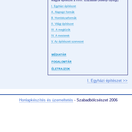
Magyar építészet a XVIII. században (Kelényi György)
I. Egyházi építészet
A. Alaprajzi formák
B. Homlokzatformák
II. Világi építészet
III. A megbízók
IV. A mesterek
V. Az építészeti szervezet
MÉDIATÁR
FOGALOMTÁR
ÉLETRAJZOK
I. Egyházi építészet >>
Honlapkészítés és üzemeltetés
- Szabadbölcsészet 2006