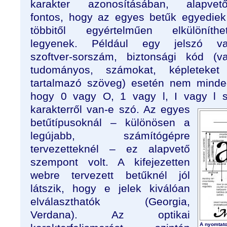
karakter azonosításában, alapvet
fontos, hogy az egyes betűk egyediek
többitől egyértelműen elkülöníthe
legyenek. Például egy jelszó v
szoftver-sorszám, biztonsági kód (v
tudományos, számokat, képleteket
tartalmazó szöveg) esetén nem minde
hogy 0 vagy O, 1 vagy l, I vagy l s
karakterről van-e szó. Az egyes
betűtípusoknál – különösen a
legújabb, számítógépre
tervezetteknél – ez alapvető
szempont volt. A kifejezetten
webre tervezett betűknél jól
látszik, hogy e jelek kiválóan
elválaszthatók (Georgia,
Verdana). Az optikai
A nyomtato