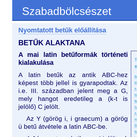
Szabadbölcsészet
Nyomtatott betűk előállítása
BETŰK ALAKTANA
A mai latin betűformák történeti
T
kialakulása
R
A latin betűk az antik ABC-hez
B
képest több jellel is gyarapodtak. Az
E
i.e. III. században jelent meg a G,
A 
N
mely hangot eredetileg a (k-t is
B
jelölő) C jelölt.
S
A
Az Y (görög i, i graecum) a görög
H
ü betű átvétele a latin ABC-be.
É
K