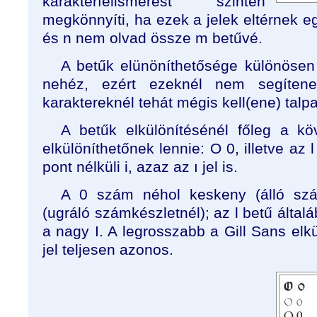
karakterfelismerést szintén
megkönnyíti, ha ezek a jelek eltérnek e
és n nem olvad össze m betűvé.
A betűk elünöníthetősége különösen 
nehéz, ezért ezeknél nem segíten
karaktereknél tehát mégis kell(ene) talp
A betűk elkülönítésénél főleg a kö
elkülöníthetőnek lennie: O 0, illetve az l
pont nélküli i, azaz az ı jel is.
A 0 szám néhol keskeny (álló szá
(ugráló számkészletnél); az l betű álta
a nagy I. A legrosszabb a Gill Sans elkü
jel teljesen azonos.