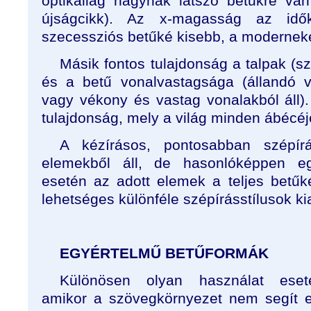
optikailag nagynak látszó betűkre va
újságcikk). Az x-magasság az idő
szecessziós betűké kisebb, a modernek
Másik fontos tulajdonság a talpak (sz
és a betű vonalvastagsága (állandó vo
vagy vékony és vastag vonalakból áll).
tulajdonság, mely a világ minden ábécéj
A kézírásos, pontosabban szépír
elemekből áll, de hasonlóképpen egy
esetén az adott elemek a teljes betűk
lehetséges különféle szépírásstílusok ki
EGYÉRTELMŰ BETŰFORMÁK
Különösen olyan használat eset
amikor a szövegkörnyezet nem segít 