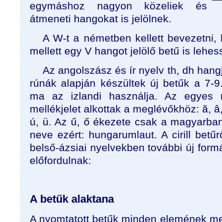
egymáshoz nagyon közeliek és
átmeneti hangokat is jelölnek.
A W-t a németben kellett bevezetni,
mellett egy V hangot jelölő betű is lehe
Az angolszász és ír nyelv th, dh hang
rúnák alapján készültek új betűk a 7-9
ma az izlandi használja. Az egyes
mellékjelet alkottak a meglévőkhöz: ă, â, c,
ú, ü. Az ű, ő ékezete csak a magyarban
neve ezért: hungarumlaut. A cirill betűrő
belső-ázsiai nyelvekben további új form
előfordulnak:
A betűk alaktana
A nyomtatott betűk minden elemének m