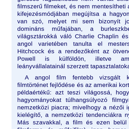
filmszerű filmeket, és nem mentesítheti a
kifejezésmódjában megújítsa a hagyom
van szó, melyet mi sem bizonyít j
domináns műfajában, a burleszkb
világsztárokká váló Charlie Chaplin é
angol varietében tanulta el mesters
Hitchcock és a rendezőként az ötven
Powell is külföldön, illetve ame
leányvállalatainál szerzett tapasztalatoka
A angol film fentebb vizsgált 
filmtörténet fejlődése és az amerikai ko
példaértékű: azt teszi világossá, ho
hagyományokat túlhangsúlyozó filmgy
nemzetközi piacra; mivelhogy a nézői 
kielégítő, a nemzetközi tendenciákra n
Más szavakkal, a film és ezen belül 