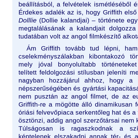
beállításból, a felvételek ismétléséből 
Érdekes adalék az is, hogy Griffith els
Dolllie
(Dollie kalandjai) – története eg
megtalálásának a kalandjait dolgozza 
tudatában volt az angol filmkészítő alko
Ám Griffith tovább tud lépni, h
cselekményszálakban kibontakozó tör
mely jóval bonyolultabb történeteket
telített feldolgozási stílusban jeleníti 
nagyban hozzájárul ahhoz, hogy a k
népszerűségében és gyártási kapacitá
nem pusztán az angol filmet, de az eu
Griffith-re a mögötte álló dinamikusan f
óriási felvevőpiaca serkentőleg hat és 
ösztönzi, addig angol szerzőtársai nem k
Túlságosan is ragaszkodnak a szí
képtelenek elszakadni annak tér- és az