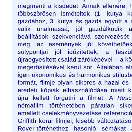
megmenti a kisdedet. Annak ellenére,
többszörösen ismételtek (1. kutya k
gazdához, 3. kutya és gazda együtt a r
válik unalmassá, jól gazdálkodik 
beállítások szekvenciává szervezését
meg, az események jól követhetőe
súlypontjai jól időzítettek, a fesz
újraegyesített család záróképével – a kö
megerősítésével kerül sor. Általában 
igen ökonomikus és harmonikus stílusba
formát, filmje olyan sikeres a hazai és 
eredeti kópiák elhasználódása miatt ké
újra kellett forgatni a filmet. A
Resc
némafilm történetében páratlan sike
emellett cselekményvezetése referenciá
Griffith korai filmjei, kisebb változtatá
Rover-történethez hasonló sémákat