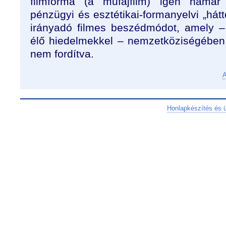
filmforma (a műfajfilm) igen hamar 
pénzügyi és esztétikai-formanyelvi „hátté
irányadó filmes beszédmódot, amely –
élő hiedelmekkel – nemzetköziségében 
nem fordítva.
A
Honlapkészítés és 