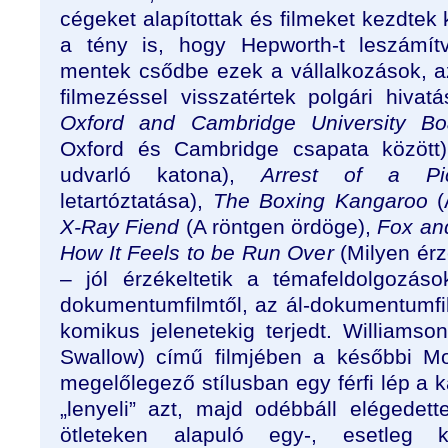
cégeket alapítottak és filmeket kezdtek
a tény is, hogy Hepworth-t leszámít
mentek csődbe ezek a vállalkozások, az
filmezéssel visszatértek polgári hivat
Oxford and Cambridge University B
Oxford és Cambridge csapata között
udvarló katona),
Arrest of a P
letartóztatása),
The Boxing Kangaroo
(
X-Ray Fiend
(A röntgen ördöge),
Fox a
How It Feels to be Run Over
(Milyen érz
– jól érzékeltetik a témafeldolgozás
dokumentumfilmtől, az ál-dokumentumf
komikus jelenetekig terjedt. Williams
Swallow) című filmjében a későbbi M
megelőlegező stílusban egy férfi lép a k
„lenyeli” azt, majd odébbáll elégede
ötleteken alapuló egy-, esetleg két