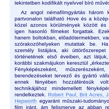
tekintetben kodifikált nyelvvel bíró művé
Az angol némafilmgyártás három k
partvonalon található Hove és a közép-a
közel azonos körülmények között és t
igen hasonló filmeket forgattak. E
hanem boltokban, előadótermekben, va
szórakozóhelyeken mutattak be. Ha
személy listájára, aki úttörőszerepet
történetének első éveiben, azt látj
korábbi szakmájukon keresztül „érkezte
Fényképészeként, műszerészekén
berendezéseket tervező és gyártó váll
ennek fényében hozzáférésük vo
technikájához mindemellett fényképés
rendelkeztek.
Robert Paul, Brit Acres,
Hepworth
egyaránt műszaki-tudományos
film iránt, ám felismerve az abban re