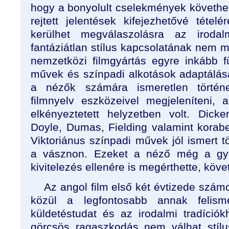
hogy a bonyolult cselekmények követhet
rejtett jelentések kifejezhetővé tétel
kerülhet megválaszolásra az iroda
fantáziátlan stílus kapcsolatának nem 
nemzetközi filmgyártás egyre inkább f
művek és színpadi alkotások adaptálás
a nézők számára ismeretlen történe
filmnyelv eszközeivel megjeleníteni,
elkényeztetett helyzetben volt. Dick
Doyle, Dumas, Fielding valamint korabe
Viktoriánus színpadi művek jól ismert 
a vásznon. Ezeket a néző még a gyen
kivitelezés ellenére is megérthette, köve
Az angol film első két évtizede szám
közül a legfontosabb annak felis
küldetéstudat és az irodalmi tradíciókh
görcsös ragaszkodás nem válhat stíl