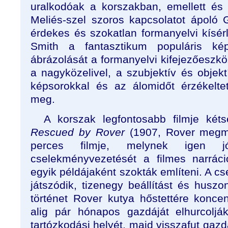
uralkodóak a korszakban, emellett é
Meliés-szel szoros kapcsolatot ápoló 
érdekes és szokatlan formanyelvi kísér
Smith a fantasztikum populáris kép
ábrázolását a formanyelvi kifejezőeszkö
a nagyközelivel, a szubjektív és objek
képsorokkal és az álomidőt érzékeltető
meg.
A korszak legfontosabb filmje kéts
Rescued by Rover
(1907, Rover megm
perces filmje, melynek igen jól
cselekményvezetését a filmes narráci
egyik példájaként szokták említeni. A 
játszódik, tizenegy beállítást és huszon
történet Rover kutya hőstettére koncen
alig pár hónapos gazdáját elhurcolják
tartózkodási helyét, majd visszafut gazd