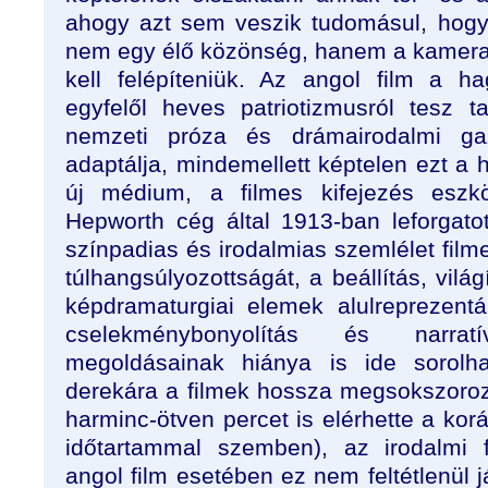
ahogy azt sem veszik tudomásul, hogy
nem egy élő közönség, hanem a kamera é
kell felépíteniük. Az angol film a 
egyfelől heves patriotizmusról tesz 
nemzeti próza és drámairodalmi ga
adaptálja, mindemellett képtelen ezt a
új médium, a filmes kifejezés eszkö
Hepworth cég által 1913-ban leforgato
színpadias és irodalmias szemlélet film
túlhangsúlyozottságát, a beállítás, vilá
képdramaturgiai elemek alulreprezent
cselekménybonyolítás és narratív
megoldásainak hiánya is ide sorolh
derekára a filmek hossza megsokszorozó
harminc-ötven percet is elérhette a k
időtartammal szemben), az irodalmi 
angol film esetében ez nem feltétlenül j