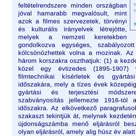
feltételrendszere minden országban
V
V
jóval hamarabb megvalósult, mint
azok a filmes szervezetek, törvényi
M
és kulturális irányelvek létrejötte,
melyek a nemzeti keretekben
gondolkozva egységes, szabályozot
kölcsönözhettek volna a mozinak. Az
három korszakra oszthatjuk: (1) a kezdet
közel egy évtizedes (1895-1907) 
filmtechnikai kísérletek és gyártá
időszakára, mely a tízes évek közepéig 
gyártási és terjesztési módsze
szabványosítás jellemezte 1916-tól 
időszakra. Az elkövetkező paragrafusok
szakaszt tekintjük át, melynek kezdetén
újdonságszámba menő eljárásról bes
olyan eljárásról, amely alig húsz év ala