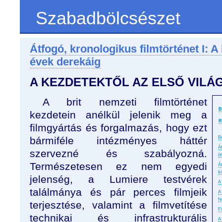
Szabadbölcsészet
Átfogó, kronologikus filmtörténet I: A
évek derekáig
A KEZDETEKTŐL AZ ELSŐ VIL
A brit nemzeti filmtörténet
B
kezdetein anélkül jelenik meg a
R
filmgyártás és forgalmazás, hogy ezt
bármiféle intézményes háttér
B
Á
szervezné és szabályozná.
ö
Természetesen ez nem egyedi
Á
k
jelenség, a Lumiere testvérek
A
találmánya és pár perces filmjeik
A
f
terjesztése, valamint a filmvetítése
F
technikai és infrastrukturális
A