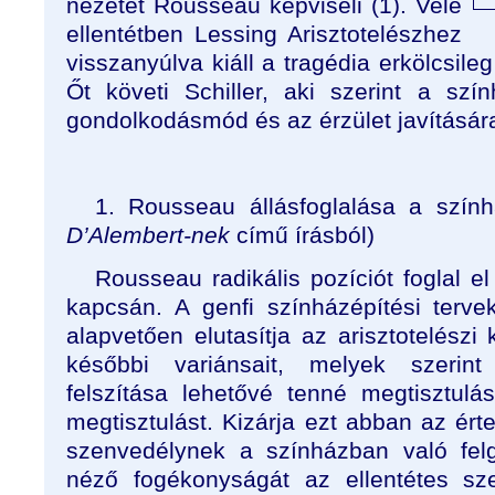
nézetet Rousseau képviseli (1). Vele
ellentétben Lessing Arisztotelészhez
visszanyúlva kiáll a tragédia erkölcsileg
Őt követi Schiller, aki szerint a sz
gondolkodásmód és az érzület javítására
1. Rousseau állásfoglalása a szính
D’Alembert-nek
című írásból)
Rousseau radikális pozíciót foglal e
kapcsán. A genfi színházépítési tervek
alapvetően elutasítja az arisztotelészi 
későbbi variánsait, melyek szerin
felszítása lehetővé tenné megtisztulás
megtisztulást. Kizárja ezt abban az ér
szenvedélynek a színházban való fel
néző fogékonyságát az ellentétes sz