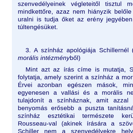
szenvedélyeinek végleteitől tisztul
mindkettőre, azaz nem hiányzik belőle
uralni is tudja őket az erény jegyéb
túltengésüket.
3. A színház apológiája Schillernél
morális intézmény
ből)
Mint azt az írás címe is mutatja, 
folytatja, amely szerint a színház a mor
Érvei azonban egészen mások, mint
egyenesen a vallási és a morális ne
tulajdonít a színháznak, amit azzal
benyomás erősebb a puszta tanításnál.
színház esztétikai természete kerü
Rousseau-val (akinek írására a szöv
Schiller nem a szenvedélyekre hel