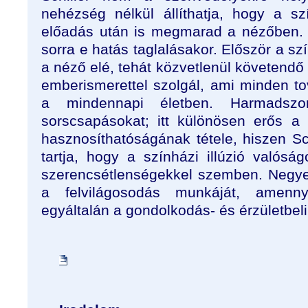
nehézség nélkül állíthatja, hogy a s
előadás után is megmarad a nézőben.
sorra e hatás taglalásakor. Először a szí
a néző elé, tehát közvetlenül követendő
emberismerettel szolgál, ami minden to
a mindennapi életben. Harmadszor
sorscsapásokat; itt különösen erős a 
hasznosíthatóságának tétele, hiszen S
tartja, hogy a színházi illúzió valóság
szerencsétlenségekkel szemben. Negyeds
a felvilágosodás munkáját, amen
egyáltalán a gondolkodás- és érzületbeli