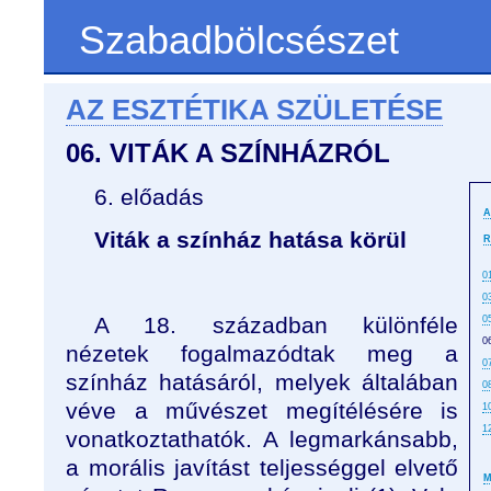
Szabadbölcsészet
AZ ESZTÉTIKA SZÜLETÉSE
06. VITÁK A SZÍNHÁZRÓL
6. előadás
A
Viták a színház hatása körül
R
0
0
A 18. században különféle
0
0
nézetek fogalmazódtak meg a
0
színház hatásáról, melyek általában
0
véve a művészet megítélésére is
1
1
vonatkoztathatók. A legmarkánsabb,
a morális javítást teljességgel elvető
M