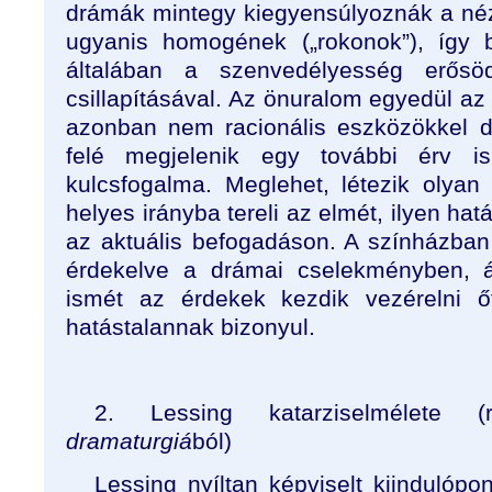
drámák mintegy kiegyensúlyoznák a néz
ugyanis homogének („rokonok”), így b
általában a szenvedélyesség erősö
csillapításával. Az önuralom egyedül a
azonban nem racionális eszközökkel 
felé megjelenik egy további érv 
kulcsfogalma. Meglehet, létezik olyan
helyes irányba tereli az elmét, ilyen ha
az aktuális befogadáson. A színházban
érdekelve a drámai cselekményben, á
ismét az érdekek kezdik vezérelni ő
hatástalannak bizonyul.
2. Lessing katarziselmélete
dramaturgiá
ból)
Lessing nyíltan képviselt kiindulópon