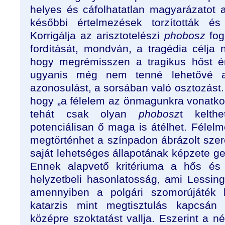
helyes és cáfolhatatlan magyarázatot a
későbbi értelmezések torzították és
Korrigálja az arisztotelészi
phobosz
fog
fordítását, mondván, a tragédia célja
hogy megrémisszen a tragikus hőst é
ugyanis még nem tenné lehetővé a
azonosulást, a sorsában való osztozást. 
hogy „a félelem az önmagunkra vonatkozt
tehát csak olyan
phobosz
t kelth
potenciálisan ő maga is átélhet. Félel
megtörténhet a színpadon ábrázolt szer
saját lehetséges állapotának képzete ge
Ennek alapvető kritériuma a hős és 
helyzetbeli hasonlatosság, ami Lessing
amennyiben a polgári szomorújáték le
katarzis mint megtisztulás kapcsán
középre szoktatást vallja. Eszerint a n