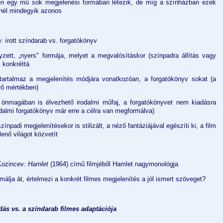
en egy mű sok megjelenési formában létezik, de míg a színházban ezek
mnél mindegyik azonos
: írott színdarab vs. forgatókönyv
zett, „nyers" formája, melyet a megvalósításkor (színpadra állítás vagy
k konkréttá
 tartalmaz a megjelenítés módjára vonatkozóan, a forgatókönyv sokat (a
rő mértékben)
 önmagában is élvezhető irodalmi műfaj, a forgatókönyvet nem kiadásra
dalmi forgatókönyv már erre a célra van megformálva)
ínpadi megjelenítésekor is stilizált, a néző fantáziájával egészíti ki, a film
enő világot közvetít
 Kozincev:
Hamlet
(1964) című filmjéből Hamlet nagymonológja
álja át, értelmezi a konkrét filmes megjelenítés a jól ismert szöveget?
adás vs. a színdarab filmes adaptációja