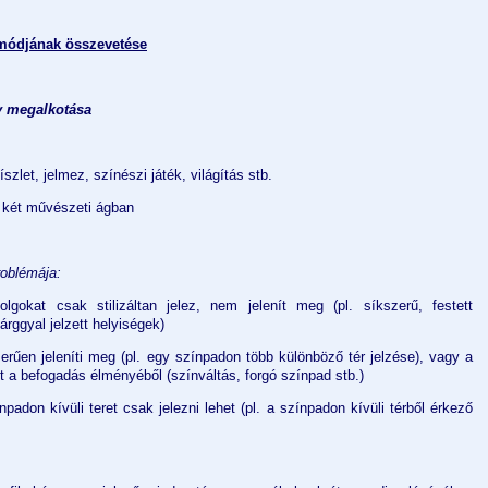
smódjának összevetése
ny megalkotása
zlet, jelmez, színészi játék, világítás stb.
két művészeti ágban
roblémája:
gokat csak stilizáltan jelez, nem jelenít meg (pl. síkszerű, festett
rggyal jelzett helyiségek)
zerűen jeleníti meg (pl. egy színpadon több különböző tér jelzése), vagy a
t a befogadás élményéből (színváltás, forgó színpad stb.)
ínpadon kívüli teret csak jelezni lehet (pl. a színpadon kívüli térből érkező