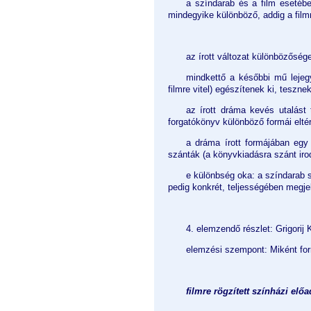
a színdarab és a film esetéb
mindegyike különböző, addig a fil
az írott változat különbözősége
mindkettő a későbbi mű lejegy
filmre vitel) egészítenek ki, teszne
az írott dráma kevés utalást
forgatókönyv különböző formái elté
a dráma írott formájában egy
szánták (a könyvkiadásra szánt iro
e különbség oka: a színdarab sz
pedig konkrét, teljességében megjel
4. elemzendő részlet: Grigorij
elemzési szempont: Miként form
filmre rögzített színházi elő