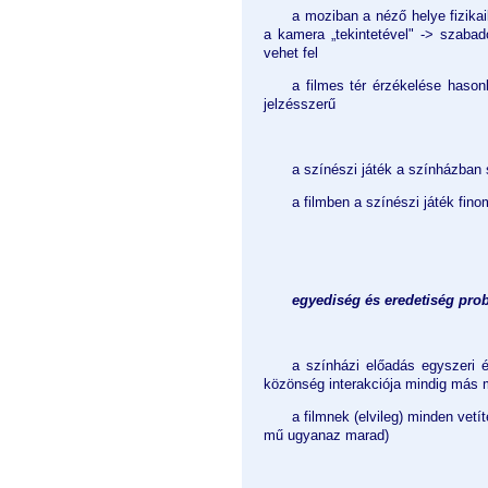
a moziban a néző helye fizikai
a kamera „tekintetével" -> szabad
vehet fel
a filmes tér érzékelése hason
jelzésszerű
a színészi játék a színházban s
a filmben a színészi játék fin
egyediség és eredetiség pro
a színházi előadás egyszeri é
közönség interakciója mindig más
a filmnek (elvileg) minden vetí
mű ugyanaz marad)