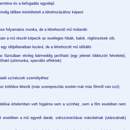
remtése és a befogadás egyidejű
mindig időben késleltetett a létrehozásához képest
ése folyamatos munka, de a létrehozott mű múlandó
ban a mű részét képezik az esetleges hibák, bakik, rögtönzések stb.
gy időpillanatban lezárul, de a létrehozott mű időtálló
s fázisában elvileg bármeddig javítható (egy jelenet többszöri felvétele),
ható (utómunka, speciális effektek)
lőadó színészek személyéhez
hoz kötődve létezik (más szereposztás esetén már más filmről van szó)
tétikai értelemben vett fogalma sem a színház, sem a film esetében nem
t esetében a mű egyedi darab, sokszorosításai másolatnak (utánzatnak)