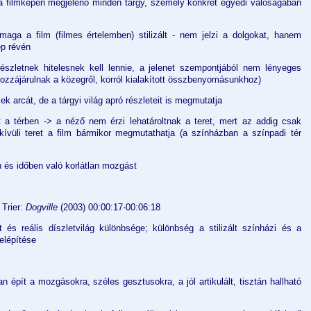
 a filmképen megjelenő minden tárgy, személy konkrét egyedi valóságában
aga a film (filmes értelemben) stilizált - nem jelzi a dolgokat, hanem
ép révén
észletnek hitelesnek kell lennie, a jelenet szempontjából nem lényeges
hozzájárulnak a közegről, korról kialakított összbenyomásunkhoz)
 arcát, de a tárgyi világ apró részleteit is megmutatja
a térben -> a néző nem érzi lehatároltnak a teret, mert az addig csak
ívüli teret a film bármikor megmutathatja (a színházban a színpadi tér
n és időben való korlátlan mozgást
 Trier:
Dogville
(2003) 00:00:17-00:06:18
t és reális díszletvilág különbsége; különbség a stilizált színházi és a
felépítése
n épít a mozgásokra, széles gesztusokra, a jól artikulált, tisztán hallható