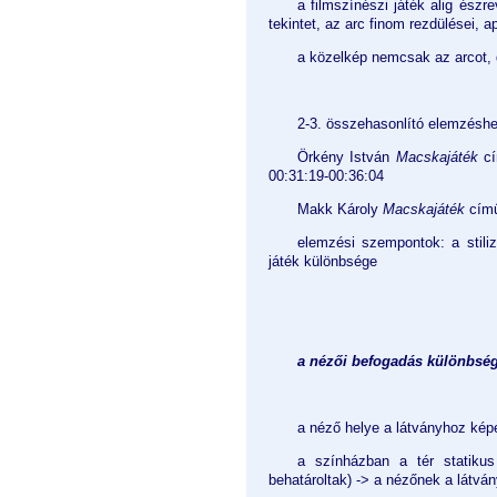
a filmszínészi játék alig észr
tekintet, az arc finom rezdülései, a
a közelkép nemcsak az arcot, d
2-3. összehasonlító elemzéshez
Örkény István
Macskajáték
cí
00:31:19-00:36:04
Makk Károly
Macskajáték
című
elemzési szempontok: a stiliz
játék különbsége
a nézői befogadás különbsé
a néző helye a látványhoz képe
a színházban a tér statikus
behatároltak) -> a nézőnek a látván