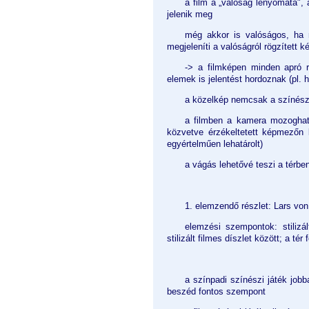
a film a „valóság lenyomata",
jelenik meg
még akkor is valóságos, ha m
megjeleníti a valóságról rögzített k
-> a filmképen minden apró r
elemek is jelentést hordoznak (pl. 
a közelkép nemcsak a színészek
a filmben a kamera mozoghat 
közvetve érzékeltetett képmezőn k
egyértelműen lehatárolt)
a vágás lehetővé teszi a térbe
1. elemzendő részlet: Lars von
elemzési szempontok: stilizál
stilizált filmes díszlet között; a tér 
a színpadi színészi játék jobba
beszéd fontos szempont