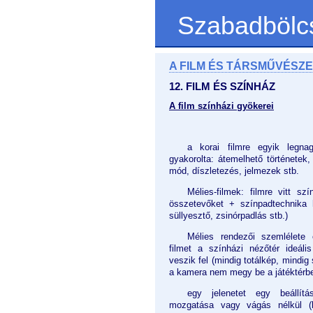
Szabadbölc
A FILM ÉS TÁRSMŰVÉSZE
12. FILM ÉS SZÍNHÁZ
A film színházi gyökerei
a korai filmre egyik legna
gyakorolta: átemelhető történetek,
mód, díszletezés, jelmezek stb.
Mélies-filmek: filmre vitt sz
összetevőket + színpadtechnika h
süllyesztő, zsinórpadlás stb.)
Mélies rendezői szemlélete
filmet a színházi nézőtér ideál
veszik fel (mindig totálkép, mindig 
a kamera nem megy be a játéktérb
egy jelenetet egy beállít
mozgatása vagy vágás nélkül (l