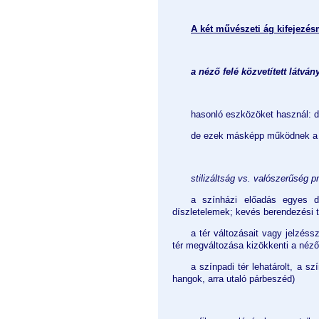
A két művészeti ág kifejezé
a néző felé közvetített látvá
hasonló eszközöket használ: dís
de ezek másképp működnek a 
stilizáltság vs. valószerűség p
a színházi előadás egyes dol
díszletelemek; kevés berendezési tá
a tér változásait vagy jelzéss
tér megváltozása kizökkenti a néző
a színpadi tér lehatárolt, a sz
hangok, arra utaló párbeszéd)