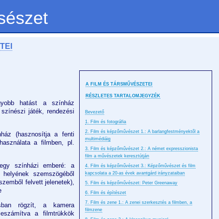
sészet
TEI
A FILM ÉS TÁRSMŰVÉSZETEI
RÉSZLETES TARTALOMJEGYZÉK
gyobb hatást a színház
 színészi játék, rendezési
Bevezető
1. Film és fotográfia
2. Film és képzőművészet 1.: A barlangfestményektől a
ínház (hasznosítja a fenti
multimédiáig
asználata a filmben, pl.
3. Film és képzőművészet 2.: A német expresszionista
film a művészetek keresztútján
 egy színházi emberé: a
4. Film és képzőművészet 3.: Képzőművészet és film
is helyének szemszögéből
kapcsolata a 20-as évek avantgárd irányzataiban
szemből felvett jelenetek),
5. Film és képzőművészet: Peter Greenaway
e
6. Film és építészet
7. Film és zene 1.: A zenei szerkesztés a filmben, a
ásban rögzít, a kamera
filmzene
eszámítva a filmtrükkök