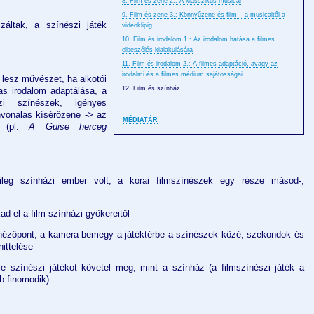
8. Film és zene 2.: A klasszikus musical
9. Film és zene 3.: Könnyűzene és film – a musicaltől a
izáltak, a színészi játék
videoklipig
10. Film és irodalom 1.: Az irodalom hatása a filmes
elbeszélés kialakulására
11. Film és irodalom 2.: A filmes adaptáció, avagy az
irodalmi és a filmes médium sajátosságai
ól lesz művészet, ha alkotói
12. Film és színház
s irodalom adaptálása, a
zi színészek, igényes
ínvonalas kísérőzene -> az
MÉDIATÁR
z (pl.
A Guise herceg
tileg színházi ember volt, a korai filmszínészek egy része másod-,
 el a film színházi gyökereitől
i nézőpont, a kamera bemegy a játéktérbe a színészek közé, szekondok és
nittelése
le színészi játékot követel meg, mint a színház (a filmszínészi játék a
b finomodik)