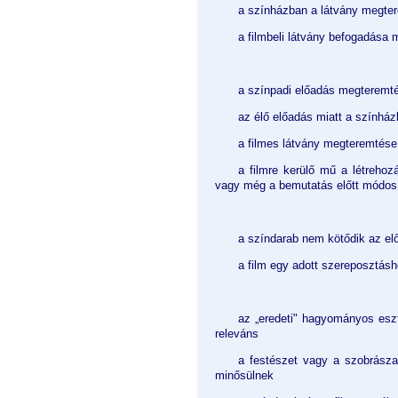
a színházban a látvány megte
a filmbeli látvány befogadása 
a színpadi előadás megteremt
az élő előadás miatt a színház
a filmes látvány megteremtése e
a filmre kerülő mű a létrehozá
vagy még a bemutatás előtt módosít
a színdarab nem kötődik az e
a film egy adott szereposztás
az „eredeti" hagyományos esz
releváns
a festészet vagy a szobrásza
minősülnek