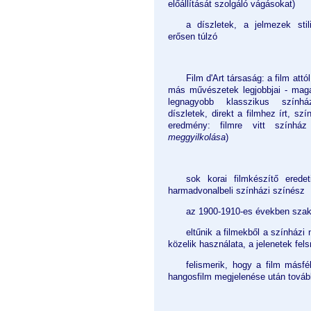
előállítását szolgáló vágásokat)
a díszletek, a jelmezek stil
erősen túlzó
Film d'Art társaság: a film att
más művészetek legjobbjai - maga
legnagyobb klasszikus színhá
díszletek, direkt a filmhez írt, sz
eredmény: filmre vitt színhá
meggyilkolása
)
sok korai filmkészítő erede
harmadvonalbeli színházi színész
az 1900-1910-es években szakad
eltűnik a filmekből a színház
közelik használata, a jelenetek fels
felismerik, hogy a film másfé
hangosfilm megjelenése után továb