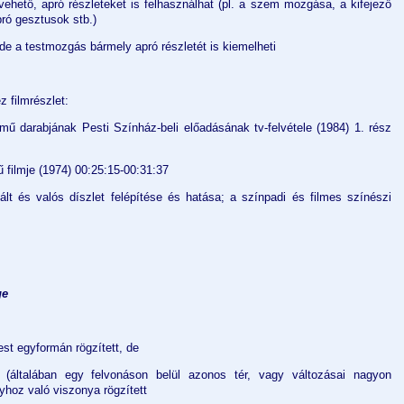
evehető, apró részleteket is felhasználhat (pl. a szem mozgása, a kifejező
pró gesztusok stb.)
e a testmozgás bármely apró részletét is kiemelheti
 filmrészlet:
mű darabjának Pesti Színház-beli előadásának tv-felvétele (1984) 1. rész
 filmje (1974) 00:25:15-00:31:37
ált és valós díszlet felépítése és hatása; a színpadi és filmes színészi
ge
st egyformán rögzített, de
 (általában egy felvonáson belül azonos tér, vagy változásai nagyon
yhoz való viszonya rögzített