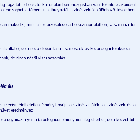
lag rögzített, de esztétikai értelemben mozgásban van: tekintete azonosul
on mozoghat a térben + a tárgyaktól, színészektől különböző távolságot
lóan működik, mint a tér érzékelése a hétköznapi életben, a színházi tér
tilizáltabb, de a néző élőben látja - színészek és közönség interakciója
omabb, de nincs nézői visszacsatolás
blémája
s megismételhetetlen élményt nyújt, a színészi játék, a színészek és a
 művet eredményez
tése ugyanazt nyújtja (a befogadói élmény némileg eltérhet, de a közvetített