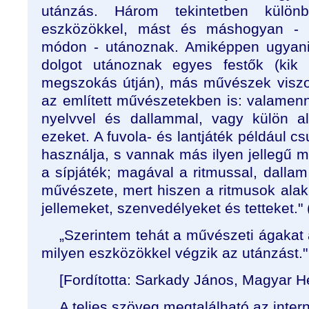
utánzás. Három tekintetben külön
eszközökkel, mást és máshogyan -
módon - utánoznak. Amiképpen ugyanis
dolgot utánoznak egyes festők (kik 
megszokás útján), más művészek viszo
az említett művészetekben is: valamenn
nyelvvel és dallammal, vagy külön a
ezeket. A fuvola- és lantjáték például c
használja, s vannak más ilyen jellegű m
a sípjáték; magával a ritmussal, dalla
művészete, mert hiszen a ritmusok alak
jellemeket, szenvedélyeket és tetteket." 
„Szerintem tehát a művészeti ágakat
milyen eszközökkel végzik az utánzást." 
[Fordította: Sarkady János, Magyar He
A teljes szöveg megtalálható az inter