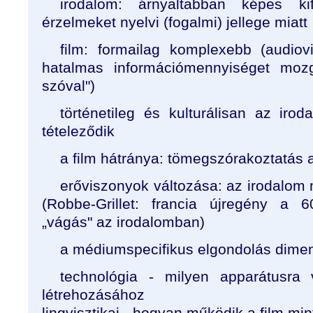
irodalom: árnyaltabban képes ki
érzelmeket nyelvi (fogalmi) jellege miatt
film: formailag komplexebb (audioviz
hatalmas információmennyiséget mozg
szóval")
történetileg és kulturálisan az ir
tételeződik
a film hátránya: tömegszórakoztatás 
erőviszonyok változása: az irodalom m
(Robbe-Grillet: francia újregény a 
„vágás" az irodalomban)
a médiumspecifikus elgondolás dimen
technológia - milyen apparátusra
létrehozásához
lingvisztikai - hogyan működik a film min