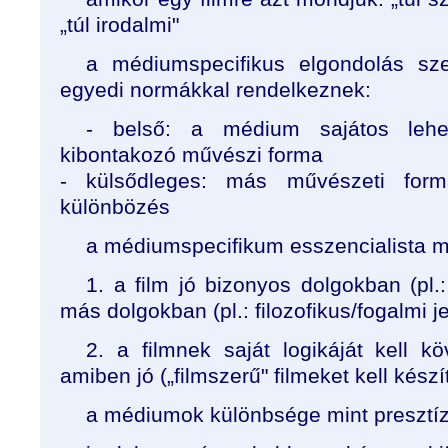
„túl irodalmi"
a médiumspecifikus elgondolás sze
egyedi normákkal rendelkeznek:
- belső: a médium sajátos lehe
kibontakozó művészi forma
- külsődleges: más művészeti form
különbözés
a médiumspecifikum esszencialista m
1. a film jó bizonyos dolgokban (pl
más dolgokban (pl.: filozofikus/fogalmi 
2. a filmnek saját logikáját kell köv
amiben jó („filmszerű" filmeket kell készí
a médiumok különbsége mint presztí