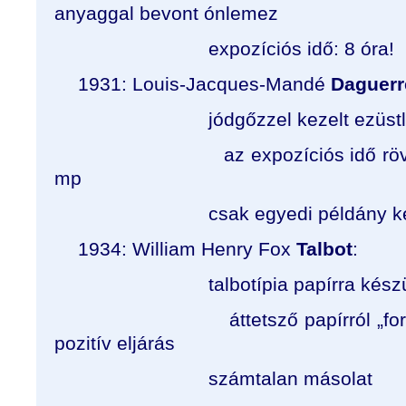
anyaggal bevont ónlemez
expozíciós idő: 8 óra!
1931: Louis-Jacques-Mandé
Daguerr
jódgőzzel kezelt ezüstlemez
az expozíciós idő rövidül: 
mp
csak egyedi példány kész
1934: William Henry Fox
Talbot
:
talbotípia papírra készü
áttetsző papírról „fordított
pozitív eljárás
számtalan másolat