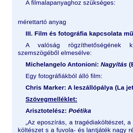
A filmalapanyaghoz szükséges: r
áttetsző / r
mérettartó anyag
III. Film és fotográfia kapcsolata 
A valóság rögzíthetőségének k
szemszögéből elmesélve:
Michelangelo Antonioni:
Nagyítás
(
Egy fotográfiákból álló film:
Chris Marker: A leszállópálya (La je
Szövegmelléklet:
Arisztotelész:
Poétika
„Az eposzírás, a tragédiaköltészet, 
költészet s a fuvola- és lantjáték nagy