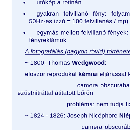
utókép a retinán
gyakran felvillanó fény: folyam
50Hz-es izzó = 100 felvillanás / mp)
egymás mellett felvillanó fények:
fényreklámok
A fotografálás (nagyon rövid) történet
~ 1800: Thomas
Wedgwood
:
először reprodukál
kémiai
eljárással 
camera obscurába (sötétk
ezüstnitráttal átitatott bőrön
probléma: nem tudja fixáln
~ 1824 - 1826: Joseph Nicéphore
Nié
camera obscurába helyez