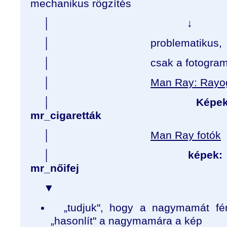
mechanikus rögzítés
│ ↓
│ problematikus,
│ csak a fotogram „köz
│
Man Ray: Rayo
│
Képek: mr_sámfa
mr_cigaretták
│
Man Ray fotók
│
képek: mr_bábok,
mr_nőifej
▼
„tudjuk", hogy a nagymamát f
„hasonlít" a nagymamára a kép