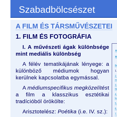
Szabadbölcsészet
A FILM ÉS TÁRSMŰVÉSZETEI
1. FILM ÉS FOTOGRÁFIA
I. A művészeti ágak különbsége
A
mint mediális különbség
R
A félév tematikájának lényege: a
B
különböző médiumok hogyan
1.
kerülnek kapcsolatba egymással.
2
m
3
A
médiumspecifikus megközelítés
t
f
a film a klasszikus esztétikai
4
k
tradícióból örökölte:
5
6
Arisztotelész:
Poétika
(i.e. IV. sz.):
7