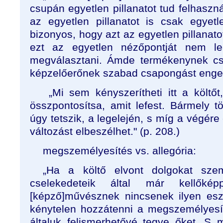
csupán egyetlen pillanatot tud felhaszná
az egyetlen pillanatot is csak egyetl
bizonyos, hogy azt az egyetlen pillanato
ezt az egyetlen nézőpontját nem l
megválasztani. Ámde termékenynek csa
képzelőerőnek szabad csapongást enged
„Mi sem kényszerítheti itt a költőt
összpontosítsa, amit lefest. Bármely t
úgy tetszik, a legelején, s míg a végére
változást elbeszélhet." (p. 208.)
megszemélyesítés vs. allegória:
„Ha a költő elvont dolgokat sze
cselekedeteik által már kellőké
[képző]művésznek nincsenek ilyen esz
kénytelen hozzátenni a megszemélyesí
általuk felismerhetővé tegye őket. S 