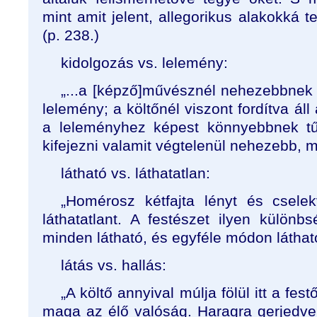
mint amit jelent, allegorikus alakokká t
(p. 238.)
kidolgozás vs. lelemény:
„...a [képző]művésznél nehezebbnek 
lelemény; a költőnél viszont fordítva áll
a leleményhez képest könnyebbnek tű
kifejezni valamit végtelenül nehezebb, mi
látható vs. láthatatlan:
„Homérosz kétfajta lényt és cselek
láthatatlant. A festészet ilyen különb
minden látható, és egyféle módon látható
látás vs. hallás:
„A költő annyival múlja fölül itt a fe
maga az élő valóság. Haragra gerjedve , 