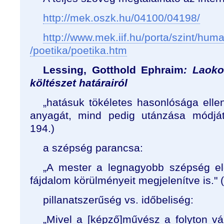
http://mek.oszk.hu/04100/04198/
http://www.mek.iif.hu/porta/szint/huma
/poetika/poetika.htm
Lessing, Gotthold Ephraim
: Laoko
költészet határairól
„hatásuk tökéletes hasonlósága ell
anyagát, mind pedig utánzása módját 
194.)
a szépség parancsa:
„A mester a legnagyobb szépség elé
fájdalom körülményeit megjelenítve is." (
pillanatszerűség vs. időbeliség:
„Mivel a [képző]művész a folyton vá