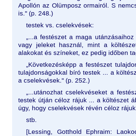
Apollón az Olümposz ormairól. S nemcsa
is." (p. 248.)
testek vs. cselekvések:
„...a festészet a maga utánzásaiho
vagy jeleket használ, mint a költészet
alakokat és színeket, ez pedig időben ta
„Következésképp a festészet tulajdo
tulajdonságokkal bíró testek ... a költés
a cselekvések." (p. 252.)
„...utánozhat cselekvéseket a festé
testek útján céloz rájuk ... a költészet 
úgy, hogy cselekvések révén céloz rájuk.
stb.
[Lessing, Gotthold Ephraim: Laoko