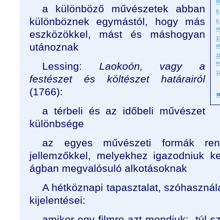
f
a különböző művészetek abban
8
különböznek egymástól, hogy más
9
vi
eszközökkel, mást és máshogyan
1
utánoznak
e
1
Lessing:
Laokoón, vagy a
i
1
festészet és költészet határairól
(1766):
M
a térbeli és az időbeli művészet
különbsége
az egyes művészeti formák rende
jellemzőkkel, melyekhez igazodniuk k
ágban megvalósuló alkotásoknak
A hétköznapi tapasztalat, szóhaszná
kijelentései:
amikor egy filmre azt mondjuk: „túl sz