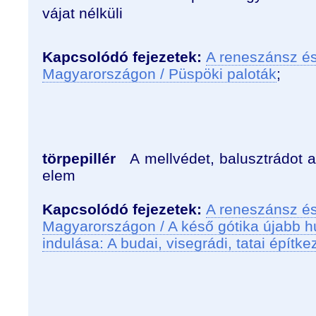
vájat nélküli
Kapcsolódó fejezetek:
A reneszánsz és
Magyarországon / Püspöki paloták
;
törpepillér
A mellvédet, balusztrádot al
elem
Kapcsolódó fejezetek:
A reneszánsz és
Magyarországon / A késő gótika újabb h
indulása: A budai, visegrádi, tatai építk