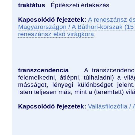
traktátus
Építészeti értekezés
Kapcsolódó fejezetek:
A reneszánsz és
Magyarországon / A Báthori-korszak (15
reneszánsz első virágkora
;
transzcendencia
A transzcendencia
felemelkedni, átlépni, túlhaladni) a vilá
másságot, lényegi különbséget jelen
Isten teljesen más, mint a (teremtett) vi
Kapcsolódó fejezetek:
Vallásfilozófia /