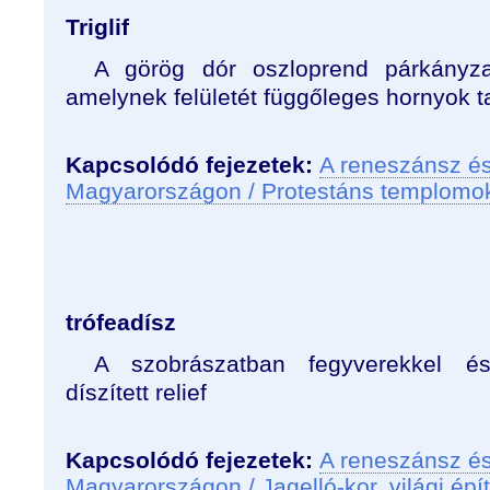
Triglif
A görög dór oszloprend párkányza
amelynek felületét függőleges hornyok t
Kapcsolódó fejezetek:
A reneszánsz és
Magyarországon / Protestáns templomo
trófeadísz
A szobrászatban fegyverekkel és
díszített relief
Kapcsolódó fejezetek:
A reneszánsz és
Magyarországon / Jagelló-kor, világi épít