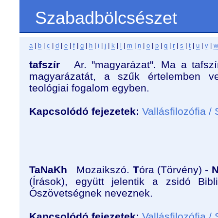
Szabadbölcsészet
a
|
b
|
c
|
d
|
e
|
f
|
g
|
h
|
i
|
j
|
k
|
l
|
m
|
n
|
o
|
p
|
q
|
r
|
s
|
t
|
u
|
v
|
w
tafszír
Ar. "magyarázat". Ma a tafszír 
magyarázatát, a szűk értelemben ve
teológiai fogalom egyben.
Kapcsolódó fejezetek:
Vallásfilozófia /
TaNaKh
Mozaikszó.
T
óra (Törvény) -
(Írások), együtt jelentik a zsidó Bib
Ószövetségnek neveznek.
Kapcsolódó fejezetek:
Vallásfilozófia /