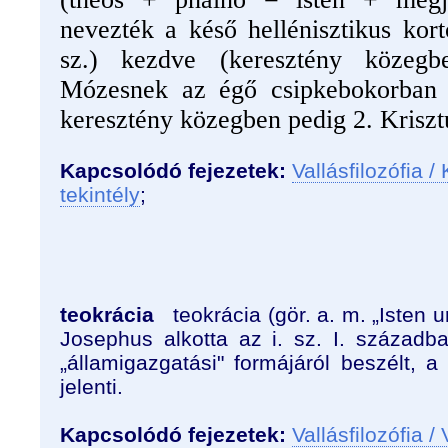
nevezték a késő hellénisztikus kortó
sz.) kezdve (keresztény közeg
Mózesnek az égő csipkebokorban m
keresztény közegben pedig 2. Krisztu
Kapcsolódó fejezetek:
Vallásfilozófia /
tekintély
;
teokrácia
teokrácia (gör. a. m. „Isten u
Josephus alkotta az i. sz. I. századb
„államigazgatási" formájáról beszélt, a 
jelenti.
Kapcsolódó fejezetek:
Vallásfilozófia / 