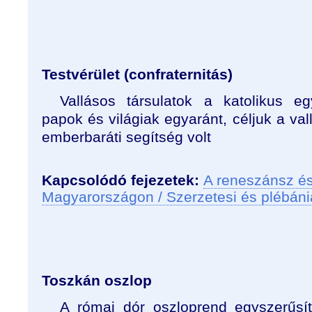
Testvérület (confraternitás)
Vallásos társulatok a katolikus eg
papok és világiak egyaránt, céljuk a va
emberbaráti segítség volt
Kapcsolódó fejezetek:
A reneszánsz és
Magyarországon / Szerzetesi és plébá
Toszkán oszlop
A római dór oszloprend egyszerűsít