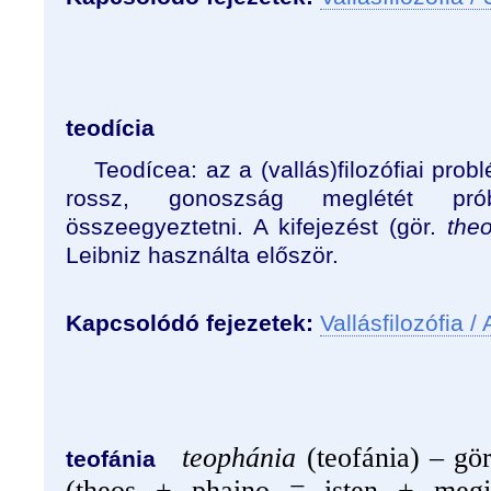
teodícia
Teodícea: az a (vallás)filozófiai pro
rossz, gonoszság meglétét prób
összeegyeztetni. A kifejezést (gör.
the
Leibniz használta először.
Kapcsolódó fejezetek:
Vallásfilozófia /
teophánia
(teofánia) –
gör
teofánia
(theos + phaino = isten + megje