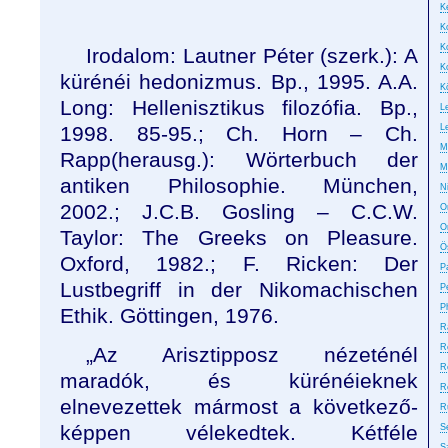
Ke
K
K
Irodalom: Lautner Péter (szerk.): A
K
kürénéi hedonizmus. Bp., 1995. A.A.
K
Long: Hellenisztikus filozófia. Bp.,
L
1998. 85-95.; Ch. Horn – Ch.
L
M
Rapp(herausg.): Wörterbuch der
M
antiken Philosophie. München,
N
2002.; J.C.B. Gosling – C.C.W.
On
O
Taylor: The Greeks on Pleasure.
Ö
Oxford, 1982.; F. Ricken: Der
P
Lustbegriff in der Nikomachischen
P
P
Ethik. Göttingen, 1976.
R
R
„
Az Arisztipposz nézeténél
R
maradók, és küré­néieknek
R
elnevezettek mármost a következő­
R
képpen vélekedtek. Kétféle
S
S