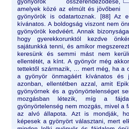
gyönyörök összerendeződése,
amelyek közé az elmúlt és jövőbeni
gyönyörök is odatartoznak. [88] Az 
kívánatos. A boldogság viszont nem ö
gyönyörök kedvéért. Annak bizonysága
hogy gyerekkorunktól kezdve önkén
sajátunkká tenni, és amikor megszere
keresünk és semmi mást nem kerülü
ellentétét, a kínt. A gyönyör még akkor 
tettektől származik, … mert még, ha a c
a gyönyör önmagáért kívánatos és jó
azonban, ellentétben azzal, amit Epi
gyönyörnek és a gyönyörtelenséget se
mozgásban létezik, míg a fájda
gyönyörtelenség nem mozgás, mivel a f
az alvó állapota. Azt is mondják, 
képesek a gyönyört választani, mert el
minden lelki gyönyör és fájdalom épü