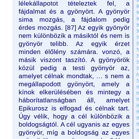
lélekállapotot tételeztek fel, a
S
fájdalmat és a gyönyört. A gyönyör
S
sima mozgás, a fájdalom pedig
S
S
érdes mozgás. [87
]
Az egyik gyönyör
T
nem különbözik a másik­tól és nem is
T
gyönyör telibb. Az egyik érzet
T
T
minden élőlény számára. vonzó, a
T
másik vi­szont taszító. A gyönyörök
T
közül pedig a testi gyönyör az,
T
amelyet célnak mondtak, …
s nem a
A
T
megállapodott gyönyört, amely a
U
kínok elkerü­lésében és mintegy a
U
háborítatlanságban áll, amelyet
Ü
Ü
Epikurosz is elfogad és célnak tart.
Ü
Úgy vélik, hogy a cél különbözik a
Va
boldogságtól. A cél ugyanis az egyes
Ve
V
gyönyör, míg a boldog­ság az egyes