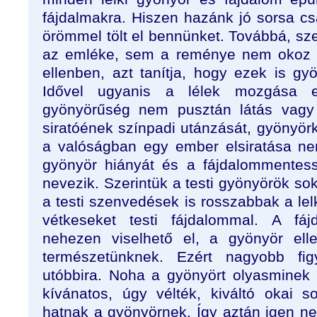
fájdalmakra. Hiszen hazánk jó sorsa cs
örömmel tölt el ben­nünket. Továbbá, sz
az emléke, sem a
reménye nem okoz g
ellenben, azt tanítja, hogy ezek is gy
Idővel ugyanis a lélek mozgása e
gyönyörűség nem pusztán látás vagy h
siratóének szín­padi
utánzását, gyönyörk
a valóságban egy ember elsiratása n
gyönyör hiányát és a fájdalommentess
nevezik. Szerintük
a
testi gyönyörök sok
a testi szenvedések is rosszabbak a lelk
vétkeseket testi fájdalommal. A fáj
nehezen viselhető el, a gyö­nyör el
természetünknek. Ezért nagyobb figy
utóbbira. Noha a gyönyört olyasminek
kívánatos, úgy vélték, kiváltó okai s
hatnak a gyönyörnek. Így
aztán igen ne