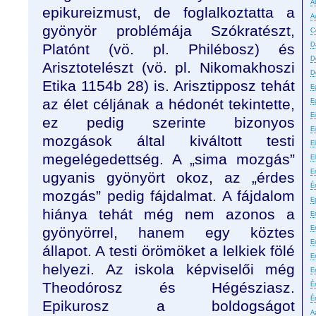
A
epikureizmust, de foglalkoztatta a
A
gyönyör problémája Szókratészt,
C
Platónt (vö. pl. Philébosz) és
D
D
Arisztotelészt (vö. pl. Nikomakhoszi
D
Etika 1154b 28) is. Arisztipposz tehát
E
az élet céljának a hédonét tekintette,
E
E
ez pedig szerinte bizonyos
E
mozgások által kiváltott testi
El
megelégedettség. A „sima mozgás”
E
E
ugyanis gyönyört okoz, az „érdes
É
mozgás” pedig fájdalmat. A fájdalom
E
hiánya tehát még nem azonos a
Er
gyönyörrel, hanem egy köztes
E
Er
állapot. A testi örömöket a lelkiek fölé
E
helyezi. Az iskola képviselői még
E
Theodórosz és Hégésziasz.
É
É
Epikurosz a boldogságot
A