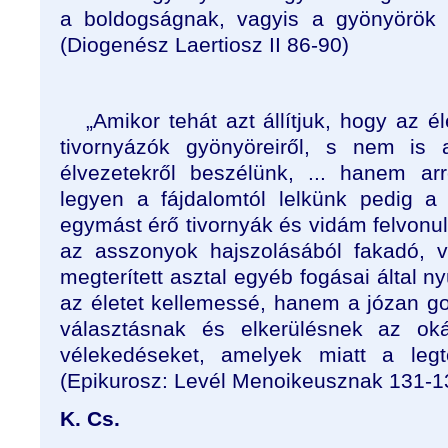
a boldogságnak, vagyis a gyönyörök 
(Diogenész Laertiosz II 86-90)
„Amikor tehát azt állítjuk, hogy az é
tivornyázók gyönyöreiről, s nem is 
élvezetekről beszélünk, ... hanem ar
legyen a fájdalomtól lelkünk pedig a
egymást érő tivornyák és vidám felvonul
az asszonyok hajszolásából fakadó, 
megterített asztal egyéb fogásai által
ny
az életet kellemessé, hanem a józan 
választásnak és elkerülésnek az ok
vélekedéseket, amelyek miatt a legt
(Epikurosz: Levél Menoikeusznak
131-1
K. Cs.