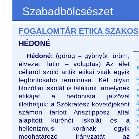
Szabadbölcsészet
FOGALOMTÁR ETIKA SZAKO
HÉDONÉ
Hédoné:
(görög – gyönyör, öröm,
F
élvezet; latin – voluptas) Az élet
R
céljáról szóló antik etikai viták egyik
legfontosabb terminusa. Két olyan
C
E
filozófiai iskolát is találunk, amelynek
A
etikáját a hedonista jelzővel
Á
illethetjük: a Szókratész követőjeként
Á
An
számon tartott Arisztipposz által
A
alapított kürénéi iskolát és a
A
hellénizmus korának egyik
A
A
meghatározó irányzatát az