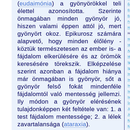
(
eudaimónia
) a gyönyörökkel teli
É
élettel azonosította. Szerinte
E
E
önmagában minden gyönyör jó,
F
hiszen valami éppen attól jó, mert
H
gyönyört okoz. Epikurosz számára
H
alapvető, hogy minden élőlény -
H
I
köztük természetesen az ember is- a
A
fájdalom elkerülésére és az örömök
Id
keresésére törekszik. Elképzelése
I
I
szerint azonban a fájdalom hiánya
I
már önmagában is gyönyör, sőt a
In
gyönyör felső fokát mindenféle
Ir
I
fájdalomtól való mentesség jellemzi.
Is
Ily módon a gyönyör elérésének
Íz
tulajdonképpen két feltétele van: 1. a
J
test fájdalom mentessége; 2. a lélek
J
K
zavartalansága (
ataraxia
).
K