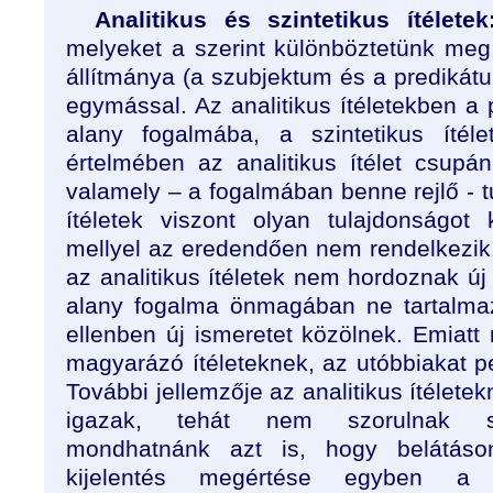
Analitikus és szintetikus ítéletek
melyeket a szerint különböztetünk meg,
állítmánya (a szubjektum és a predikát
egymással. Az analitikus ítéletekben a 
alany fogalmába, a szintetikus íté
értelmében az analitikus ítélet csupán
valamely – a fogalmában benne rejlő - tu
ítéletek viszont olyan tulajdonságot
mellyel az eredendően nem rendelkezik.
az analitikus ítéletek nem hordoznak új 
alany fogalma önmagában ne tartalmazn
ellenben új ismeretet közölnek. Emiatt
magyarázó ítéleteknek, az utóbbiakat pe
További jellemzője az analitikus ítélet
igazak, tehát nem szorulnak
mondhatnánk azt is, hogy belátáso
kijelentés megértése egyben a k