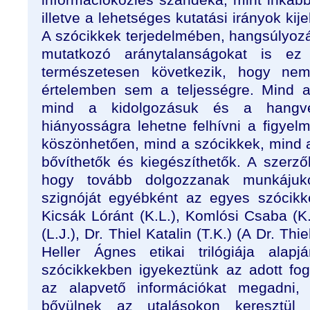
illetve a lehetséges kutatási irányok kij
A szócikkek terjedelmében, hangsúlyo
mutatkozó aránytalanságokat is ez
természetesen következik, hogy ne
értelemben sem a teljességre. Mind a
mind a kidolgozásuk és a hangv
hiányosságra lehetne felhívni a figye
köszönhetően, mind a szócikkek, mind a
bővíthetők és kiegészíthetők. A szerző
hogy tovább dolgozzanak munkájuk
szignóját egyébként az egyes szócikk
Kicsák Lóránt (K.L.), Komlósi Csaba (K
(L.J.), Dr. Thiel Katalin (T.K.)
(A Dr. Thiel
Heller Ágnes etikai trilógiája alapjá
szócikkekben igyekeztünk az adott fo
az alapvető információkat megadni
bővülnek az utalásokon keresztül 