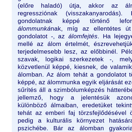
(előre haladó) útja, akkor az ál
regressziónak (visszakanyarodás).
gondolatnak képpé történő lefo
álommunká
nak, míg az ellentétes út
gondolatot -, az
álomfejtés
. Ha lejeg
mellé az álom értelmét, észrevehetjü
terjedelmesebb lesz, az előbbinél. Pé
szavak, logikai szerkezetek -, me
közvetlenül képpé, kiesnek, de valami
álomban. Az álom tehát a gondolatot t
képpé, az álommunka egyik eljárását ez
sűrítés áll a szimbólumképzés hátteréb
jellemző, hogy a jelentésük azon
különböző álmaiban, eredetüket tekin
tehát az emberi faj törzsfejlődésével
pedig a kulturális környezet hatásá
pszichébe. Bár az álomban gyakor