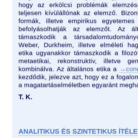
hogy az erkölcsi problémák elemzés
teljesen kívülállónak az elemző. Bizon
formák, illetve empirikus egyetemes
befolyásolhatják az elemzőt. Az ált
támaszkodik a társadalomtudományo
Weber, Durkheim, illetve elméleti ha
etika ugyanakkor támaszkodik a filozóf
metaetikai, rekonstruktiv, illetve g
kombinálva. Az általános etika a
→cond
kezdődik, jelezve azt, hogy ez a fogalom
a magatartáselméletben egyaránt megha
T. K.
ANALITIKUS ÉS SZINTETIKUS ÍTÉL