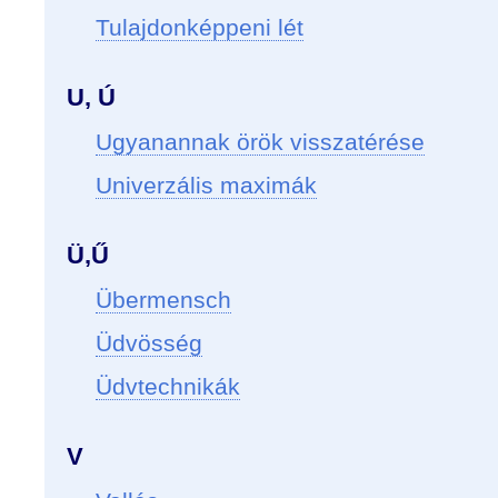
Tulajdonképpeni lét
U, Ú
Ugyanannak örök visszatérése
Univerzális maximák
Ü,Ű
Übermensch
Üdvösség
Üdvtechnikák
V