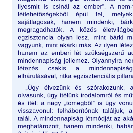
ilyesmit is csinál az ember”. A nem-
létlehetőségekből épül fel, mel
sajátlagosak, hanem mindenki, bár
megragadhatók. A közös életvilágbe
egzisztencia olyan lesz, mint bárki
vagyunk, mint akárki más. Az ilyen létez
hanem az emberi lét szükségszerű ad
mindennapiság jellemez. Olyannyira ne
létezés csakis a mindennapisá
elhárulásával, ritka egzisztenciális pillan
„Úgy élvezünk és szórakozunk,
olvasunk, úgy ítélünk irodalomról és m
és ítél: a nagy „tömegből” is úgy von
visszavonul: felháborítónak találjuk,
talál. A mindennapiság létmódját az akár
meghatározott, hanem mindenki, habá