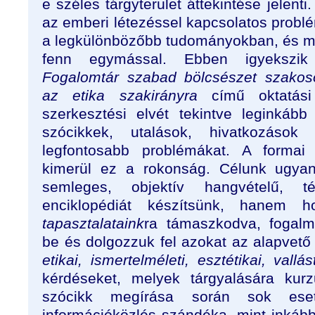
e széles tárgyterület áttekintése jelent
az emberi létezéssel kapcsolatos prob
a legkülönbözőbb tudományokban, és mi
fenn egymással. Ebben igyekszik 
Fogalomtár szabad bölcsészet szakoso
az etika szakirányra
című oktatási
szerkesztési elvét tekintve leginkább
szócikkek, utalások, hivatkozások
legfontosabb problémákat. A forma
kimerül ez a rokonság. Célunk ugyan
semleges, objektív hangvételű, t
enciklopédiát készítsünk, hanem
tapasztalataink
ra támaszkodva, fogalm
be és dolgozzuk fel azokat az alapvet
etikai, ismertelméleti, esztétikai, vallás
kérdéseket, melyek tárgyalására kur
szócikk megírása során sok es
információközlés szándéka, mint inkább