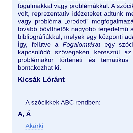
fogalmakkal vagy problémákkal. A szóci
volt, reprezentatív idézeteket adtunk 
vagy probléma „eredeti” megfogalmaz
tovább bővíthetők nagyobb terjedelmű s
bibliográfiákkal, melyek egy központi ad
Így, felütve a
Fogalomtár
at egy szóc
kapcsolódó szövegeken keresztül az
problémakör történeti és tematiku
bontakozhat ki.
Kicsák Lóránt
A szócikkek ABC rendben:
A, Á
Akárki