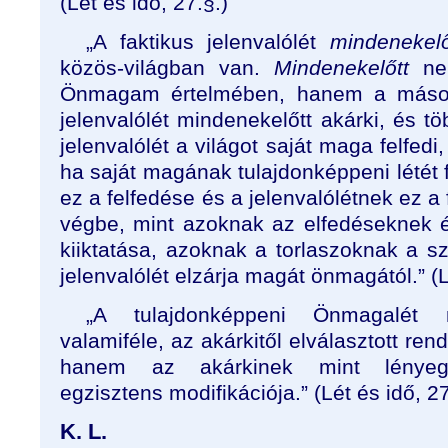
(Lét és idő, 27.§.)
„A faktikus jelenvalólét
mindenekelő
közös-világban van.
Mindenekelőtt
nem
Önmagam értelmében, hanem a mások
jelenvalólét mindenekelőtt akárki, és t
jelenvalólét a világot saját maga felfed
ha saját magának tulajdonképpeni létét fe
ez a felfedése és a jelenvalólétnek ez a
végbe, mint azoknak az elfedéseknek 
kiiktatása, azoknak a torlaszoknak a s
jelenvalólét elzárja magát önmagától.” (L
„A tulajdonképpeni Önmagalét
valamiféle, az akárkitől elválasztott re
hanem az akárkinek mint lényegsz
egzisztens modifikációja.” (Lét és idő, 27
K. L.