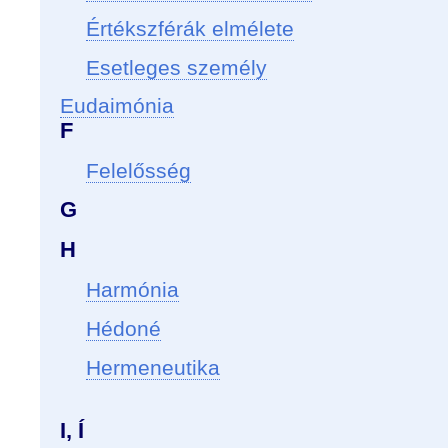
Értékszférák elmélete
Esetleges személy
Eudaimónia
F
Felelősség
G
H
Harmónia
Hédoné
Hermeneutika
I, Í