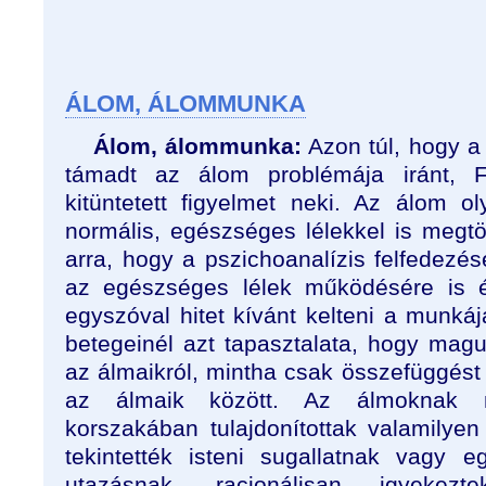
ÁLOM, ÁLOMMUNKA
Álom, álommunka:
Azon túl, hogy a
támadt az álom problémája iránt, F
kitüntetett figyelmet neki. Az álom o
normális, egészséges lélekkel is megtö
arra, hogy a pszichoanalízis felfedezé
az egészséges lélek működésére is é
egyszóval hitet kívánt kelteni a munkája
betegeinél azt tapasztalata, hogy magu
az álmaikról, mintha csak összefüggést
az álmaik között. Az álmoknak 
korszakában tulajdonítottak valamilyen
tekintették isteni sugallatnak vagy 
utazásnak, racionálisan igyekezte