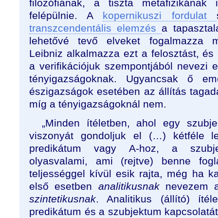
filozófiának, a tiszta metafizikának i
felépülnie. A
kopernikuszi fordulat
transzcendentális elemzés
a tapaszta
lehetővé tevő elveket fogalmazza 
Leibniz alkalmazza ezt a felosztást, és 
a verifikációjuk szempontjából nevezi e
tényigazságoknak. Ugyancsak ő em
észigazságok esetében az állítás tagad
míg a tényigazságoknál nem.
„Minden ítéletben, ahol egy szubj
viszonyát gondoljuk el (…) kétféle 
predikátum vagy A-hoz, a szubje
olyasvalami, ami (rejtve) benne fogl
teljességgel kívül esik rajta, még ha ka
első esetben
analitikusnak
nevezem az
szintetikusnak
. Analitikus (állító) ít
predikátum és a szubjektum kapcsolatá