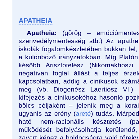
APATHEIA
Apatheia:
(görög – emóciómentes
szenvedélymentesség stb.) Az apathe
iskolák fogalomkészletében bukkan fel, 
a különböző irányzatokban. Míg Platón
később Arisztotelész (Nikomakhoszi 
negatívan foglal állást a teljes érz
kapcsolatban, addig a cinikusok szám
meg (vö. Diogenész Laertiosz VI.).
kifejezés a cinikusokéhoz hasonló pozi
bölcs céljaként – jelenik meg a korai
ugyanis az erény (
areté
) tudás. Márped
ható nem-racionális késztetés (p
működését befolyásolhatja kerülendő,
zavart képez a boldogságra való törekv