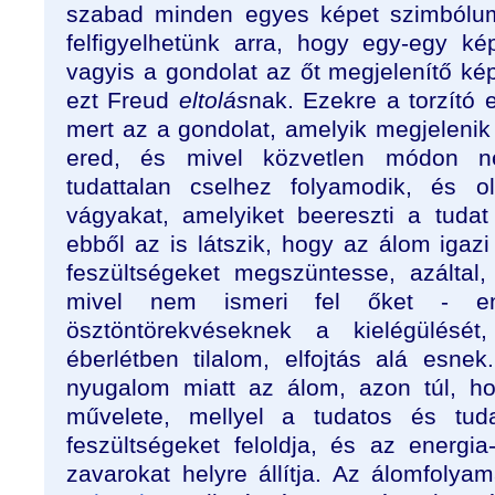
szabad minden egyes képet szimbólum
felfigyelhetünk arra, hogy egy-egy ké
vagyis a gondolat az őt megjelenítő képb
ezt Freud
eltolás
nak. Ezekre a torzító e
mert az a gondolat, amelyik megjelenik
ered, és mivel közvetlen módon n
tudattalan cselhez folyamodik, és o
vágyakat, amelyiket beereszti a tuda
ebből az is látszik, hogy az álom igazi 
feszültségeket megszüntesse, azáltal
mivel nem ismeri fel őket - en
ösztöntörekvéseknek a kielégülésé
éberlétben tilalom, elfojtás alá esne
nyugalom miatt az álom, azon túl, ho
művelete, mellyel a tudatos és tudat
feszültségeket feloldja, és az energia
zavarokat helyre állítja. Az álomfol