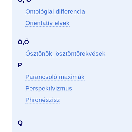
Ontológiai differencia
Orientatív elvek
Ö,Ő
Ösztönök, ösztöntörekvések
P
Parancsoló maximák
Perspektívizmus
Phronészisz
Q