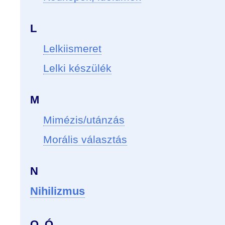
L
Lelkiismeret
Lelki készülék
M
Mimézis/utánzás
Morális választás
N
Nihilizmus
O, Ó