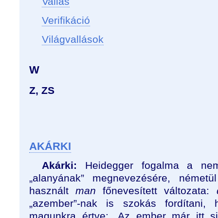
Vallás
Verifikáció
Világvallások
W
Z, ZS
AKÁRKI
Akárki:
Heidegger fogalma a nem-t
„alanyának” megnevezésére, németül
használt
man
főnevesített változata:
„azember”-nak is szokás fordítani,
magunkra értve: „Az ember már itt s