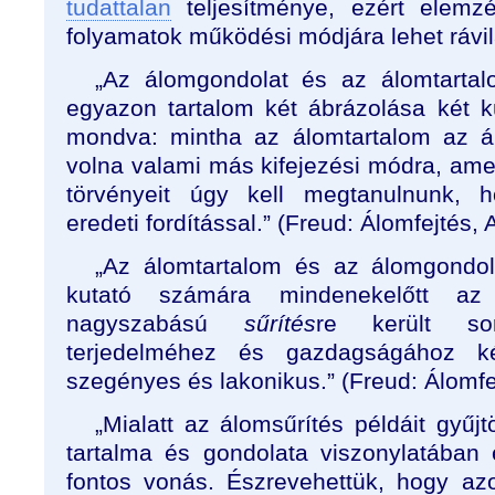
tudattalan
teljesítménye, ezért elemzé
folyamatok működési módjára lehet rávil
„Az álomgondolat és az álomtartalo
egyazon tartalom két ábrázolása két 
mondva: mintha az álomtartalom az ál
volna valami más kifejezési módra, amely
törvényeit úgy kell megtanulnunk, h
eredeti fordítással.” (Freud: Álomfejtés
„Az álomtartalom és az álomgondol
kutató számára mindenekelőtt az 
nagyszabású
sűrítés
re került so
terjedelméhez és gazdagságához k
szegényes és lakonikus.” (Freud: Álomfej
„Mialatt az álomsűrítés példáit gyűjt
tartalma és gondolata viszonylatába
fontos vonás. Észrevehettük, hogy a