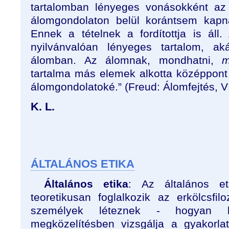
tartalomban lényeges vonásokként az 
álomgondolaton belül korántsem kapna
Ennek a tételnek a fordítottja is ál
nyilvánvalóan lényeges tartalom, 
álomban. Az álomnak, mondhatni,
m
tartalma más elemek alkotta középpont 
álomgondolatoké.” (Freud: Álomfejtés, VI
K. L.
ÁLTALÁNOS ETIKA
Általános etika
: Az általános et
teoretikusan foglalkozik az erkölcsfil
személyek léteznek - hogyan le
megközelítésben vizsgálja a gyakorlat