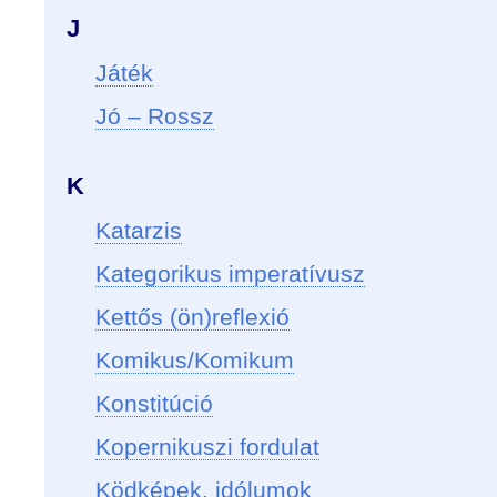
J
Játék
Jó – Rossz
K
Katarzis
Kategorikus imperatívusz
Kettős (ön)reflexió
Komikus/Komikum
Konstitúció
Kopernikuszi fordulat
Ködképek, idólumok