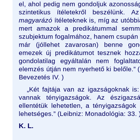
el, ahol pedig nem gondoljuk azonosság
szintetikus ítéletekről beszélünk. A
magyarázó
ítéleteknek is, míg az utóbb
mert amazok a predikátummal semm
szubjektum fogalmához, hanem csupán e
már (jóllehet zavarosan) benne gond
emezek új predikátumot tesznek hozz
gondolatilag egyáltalán nem foglalta
elemzés útján nem nyerhető ki belőle.” (K
Bevezetés IV. )
„Két fajtája van az igazságoknak i
vannak tényigazságok. Az észigazs
ellentétük lehetetlen, a tényigazságok
lehetséges.” (Leibniz: Monadológia: 33. 
K. L.