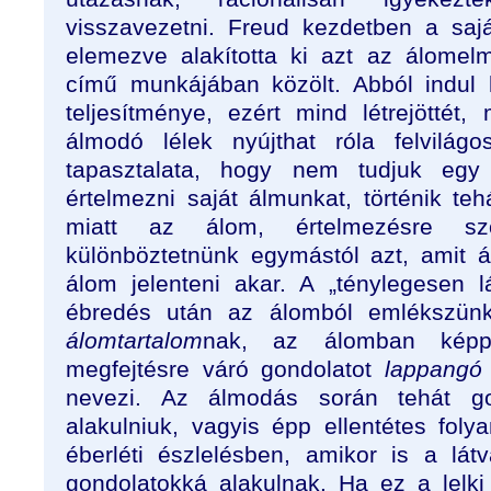
visszavezetni. Freud kezdetben a saj
elemezve alakította ki azt az álomel
című munkájában közölt. Abból indul 
teljesítménye, ezért mind létrejöttét,
álmodó lélek nyújthat róla felvilág
tapasztalata, hogy nem tudjuk egy
értelmezni saját álmunkat, történik te
miatt az álom, értelmezésre sz
különböztetnünk egymástól azt, amit 
álom jelenteni akar. A „ténylegesen l
ébredés után az álomból emlékszün
álomtartalom
nak, az álomban képp
megfejtésre váró gondolatot
lappangó 
nevezi. Az álmodás során tehát go
alakulniuk, vagyis épp ellentétes foly
éberléti észlelésben, amikor is a lá
gondolatokká alakulnak. Ha ez a lelk