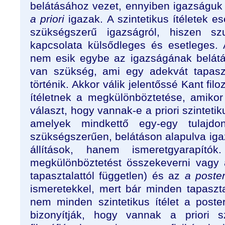
belátásához vezet, ennyiben igazságuk f
a priori
igazak. A szintetikus ítéletek 
szükségszerű igazságról, hiszen s
kapcsolata külsődleges és esetleges. A
nem esik egybe az igazságának belátás
van szükség, ami egy adekvát tapaszt
történik. Akkor válik jelentőssé Kant fil
ítéletnek a megkülönböztetése, amikor
választ, hogy vannak-e a priori szintetik
amelyek mindkettő egy-egy tulajdon
szükségszerűen, belátáson alapulva ig
állítások, hanem ismeretgyarapí
megkülönböztetést összekeverni vagy
tapasztalattól független) és az
a poster
ismeretekkel, mert bár minden tapasztala
nem minden szintetikus ítélet a poster
bizonyítják, hogy vannak a priori sz