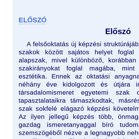
ELŐSZÓ
Előszó
A felsőoktatás új képzési struktúráj
szakok között sajátos helyet foglal
alapszak, mivel különböző, korábban
szakirányokat foglal magába, mint p
esztétika. Ennek az oktatási anyagn
néhány éve kidolgozott és útjára in
társadalomismeret egyetemi szak o
tapasztalataikra támaszkodtak, másr
szak sokfelé elágazó képzési követelmé
Az ilyen jellegű képzés több, önmag
gazdag ismeretanyaggal bíró tudom
szemszögéből nézve a legnagyobb neh