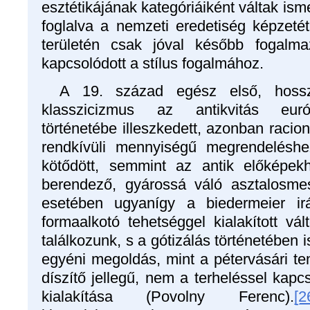
esztétikájának kategóriáiként váltak isme
foglalva a nemzeti eredetiség képzetét
területén csak jóval később fogalm
kapcsolódott a stílus fogalmához.
A 19. század egész első, hossz
klasszicizmus az antikvitás európ
történetébe illeszkedett, azonban racion
rendkívüli mennyiségű megrendeléshe
kötődött, semmint az antik előképek
berendező, gyárossá váló asztalosme
esetében ugyanígy a biedermeier i
formaalkotó tehetséggel kialakított vál
találkozunk, s a gótizálás történetében 
egyéni megoldás, mint a pétervásári te
díszítő jellegű, nem a terheléssel kapc
kialakítása (Povolny Ferenc).
[2