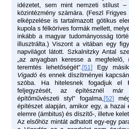
idézetet, sem mint nemzeti stílust –
közintézmény számára. (Feszl Frigyes
elképzelése is tartalmazott gótikus ele
kupola s félköríves formák mellett, mely
inkább a magyar tudományosság történ
illusztrálta.) Viszont a vitában egy fi
napvilágot látott. Szkalnitzky Antal sz
„az anyagban keresse a megfelelő, 
teremtés lehetőségét”.
[51]
Egy másik k
Vigadó
és ennek díszítményei kapcsán 
szóba. Ha hitelesnek fogadjuk el Fe
feljegyzését, az építésznél má
építőművészeti styl” fogalma,
[52]
mégp
építészet alapján, amikor egy, a hazai é
elemre (ámbitus) és díszítő-, illetve kel
Az elsőhöz mintát adhatott egy-egy par