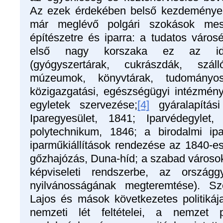
Az ezek érdekében belső kezdeményez
már meglévő polgári szokások mes
építészetre és iparra: a tudatos városé
első nagy korszaka ez az idő
(gyógyszertárak, cukrászdák, szál
múzeumok, könyvtárak, tudományos
közigazgatási, egészségügyi intézmén
egyletek szervezése;
[4]
gyáralapítás
Iparegyesület, 1841; Iparvédegylet
polytechnikum, 1846; a birodalmi ipar
iparműkiállítások rendezése az 1840-e
gőzhajózás, Duna-híd; a szabad város
képviseleti rendszerbe, az országgy
nyilvánosságának megteremtése). Sz
Lajos és mások következetes politiká
nemzeti lét feltételei, a nemzet p