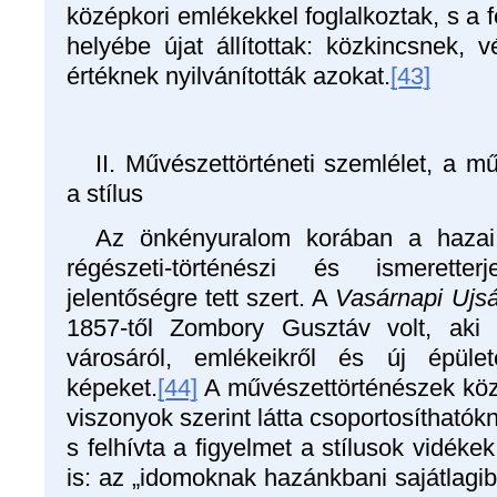
középkori emlékekkel foglalkoztak, s a f
helyébe újat állítottak: közkincsnek, 
értéknek nyilvánították azokat.
[43]
II. Művészettörténeti szemlélet, a 
a stílus
Az önkényuralom korában a hazai é
régészeti-történészi és ismerette
jelentőségre tett szert. A
Vasárnapi Ujs
1857-től Zombory Gusztáv volt, ak
városáról, emlékeikről és új épület
képeket.
[44]
A művészettörténészek közül
viszonyok szerint látta csoportosíthatók
s felhívta a figyelmet a stílusok vidékek
is: az „idomoknak hazánkbani sajátlagibb