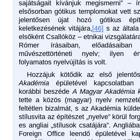
sajátságait kívánjuk megismerni” – ír
elsősorban gótikus templomokat vett sz
jelentősen újat hozó gótikus épí
keletkezésének vitájára,
[46]
s az általa 
elsőként Csallóköz – etnikai vizsgálatár
Rómer írásaiban, előadásaiban 
művészettörténeti nyelv; ilyen é
folyamatos nyelvújítás is volt.
Hozzájuk kötődik az első jelentős 
Akadémia
épületével kapcsolatban 
korábbi beszéde
A Magyar Akadémia k
tette a közös (magyar) nyelv nemzeté
feltétlen bizalmát, s az Akadémia külde
stílusvita az építészet „nyelve” körül fo
es angliai „stílusok csatájára”. Angliáb
Foreign Office leendő épületével ka