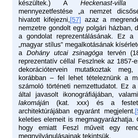
készültek.) A
Heckenast-villa
em
mennyezetfestése „a nemzet dicsőség
hivatott kifejezni,
[57]
azaz a megrende
nemzetre gondolt egy polgári házban, de 
a gondolat reprezentálásának. Ez a
„magyar stílus” megalkotásának kísérlete
a
Dohány utcai zsinagóga
tervén (1
reprezentatív céllal Feszlnek az 1857-es
dekorációtervein mutatkoztak meg
korábban – fel lehet tételeznünk a m
számoló történeti nemzettudatot. Ez 
által javasolt ikonográfiájában, vala
lakomájá
n (kat. xxx) és a festett
architektúrájában egyaránt megjelent.
[
keleties elemeit is megmagyarázhatja.
hogy emiatt Feszl műveit egy rend
megnyilvánulásainak tekintsük.