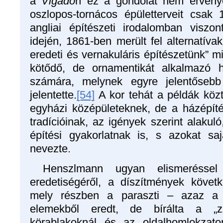
a
Vigadó
n ez a gondolat nem érvénye
oszlopos-tornácos épületterveit csak 
angliai építészeti irodalomban visz
idején, 1861-ben merült fel alternatíva
eredeti és vernakuláris építészetünk” m
kötődő, de ornamentikát alkalmazó h
számára, melynek egyre jelentősebb 
jelentette.
[54]
A kor tehát a példák köz
egyházi középületeknek, de a házépítés
tradícióinak, az igények szerint alaku
építési gyakorlatnak is, s azokat sa
nevezte.
Henszlmann ugyan elismeréssel
eredetiségéről, a díszítmények követk
mely részben a paraszti – azaz a v
elemekből eredt, de bírálta a „z
körablakoknál és az oldalhomlokzato