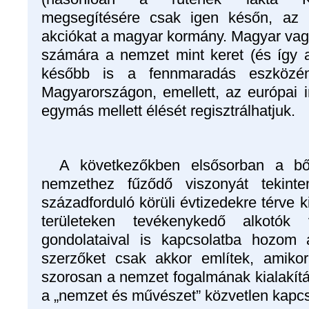
megsegítésére csak igen későn, az 1
akciókat a magyar kormány. Magyar vag
számára a nemzet mint keret (és így 
később is a fennmaradás eszközén
Magyarországon, emellett, az európai
egymás mellett élését regisztrálhatjuk.
A következőkben elsősorban a bő
nemzethez fűződő viszonyát tekint
századforduló körüli évtizedekre térve 
területeken tevékenykedő alkotók 
gondolataival is kapcsolatba hozom 
szerzőket csak akkor említek, amik
szorosan a nemzet fogalmának kialakítá
a „nemzet és művészet” közvetlen kapcso