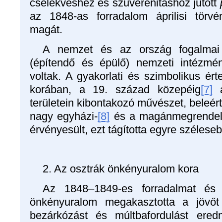
cselekvéshez és szuverenitáshoz jutott
az 1848-as forradalom áprilisi törv
magát.
A nemzet és az ország fogalmai 
(építendő és épülő) nemzeti intézmé
voltak. A gyakorlati és szimbolikus ér
korában, a 19. század közepéig
[7]
a
területein kibontakozó művészet, beleér
nagy egyházi-
[8]
és a magánmegrendel
érvényesült, ezt tágította egyre széleseb
2. Az osztrák önkényuralom kora
Az 1848–1849-es forradalmat és 
önkényuralom megakasztotta a jövőt 
bezárkózást és múltbafordulást ered