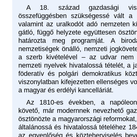
A 18. század gazdasági viszo
összefüggésben szükségessé vált a po
valamint az uralkodót adó nemzeten kí
gátló, függő helyzete együttesen ösztö
határozta meg programját. A biro
nemzetiségek önálló, nemzeti jogköve
a szerb kivételével – az udvar nem t
nemzeti nyelvek hivatalossá tételét, a
föderatív és polgári demokratikus köz
viszonylatban kifejezetten ellenséges vo
a magyar és erdélyi kancelláriát.
Az 1810-es években, a napóleoni
követő, már modernnek nevezhető gazd
ösztönözte a magyarországi reformokat,
általánossá és hivatalossá tételéhez 18
az egyenlőség és közteherviselés be