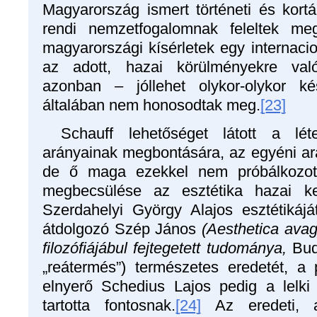
Magyarország ismert történeti és kortár
rendi nemzetfogalomnak feleltek meg
magyarországi kísérletek egy internacion
az adott, hazai körülményekre val
azonban – jóllehet olykor-olykor k
általában nem honosodtak meg.
[23]
Schauff lehetőséget látott a lét
arányainak megbontására, az egyéni ar
de ő maga ezekkel nem próbálkozott
megbecsülése az esztétika hazai kez
Szerdahelyi György Alajos esztétikáj
átdolgozó Szép János
(Aesthetica avag
filozófiájábul fejtegetett tudománya,
Buda
„reátermés”) természetes eredetét, a p
elnyerő Schedius Lajos pedig a lelki
tartotta fontosnak.
[24]
Az eredeti, a