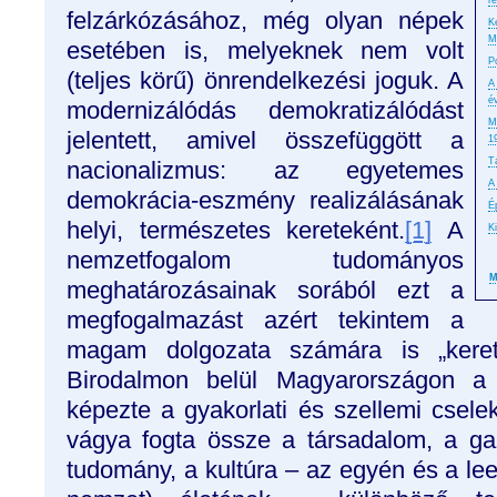
r
felzárkózásához, még olyan népek
K
M
esetében is, melyeknek nem volt
P
(teljes körű) önrendelkezési joguk. A
A
é
modernizálódás demokratizálódást
M
jelentett, amivel összefüggött a
1
T
nacionalizmus: az egyetemes
A
demokrácia-eszmény realizálásának
É
helyi, természetes kereteként.
[1]
A
K
nemzetfogalom tudományos
M
meghatározásainak sorából ezt a
megfogalmazást azért tekintem a
magam dolgozata számára is „kere
Birodalmon belül Magyarországon a fe
képezte a gyakorlati és szellemi cselek
vágya fogta össze a társadalom, a g
tudomány, a kultúra – az egyén és a le