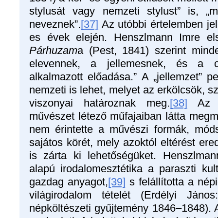
stylusát vagy nemzeti stylust” is, „
neveznek”.
[37]
Az utóbbi értelemben jel
es évek elején. Henszlmann Imre első
Párhuzam
a (Pest, 1841) szerint mind
elevennek, a jellemesnek, és a c
alkalmazott előadása.” A „jellemzet” 
nemzeti is lehet, melyet az erkölcsök, s
viszonyai határoznak meg.
[38]
Az eg
művészet létező műfajaiban látta megmu
nem érintette a művészi formák, mód
sajátos körét, mely azoktól eltérést e
is zárta ki lehetőségüket. Henszlman
alapú irodalomesztétika a paraszti kul
gazdag anyagot,
[39]
s felállította a né
világirodalom tételét (Erdélyi Jáno
népköltészeti gyűjtemény 1846–1848).