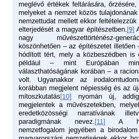
meglévő értékek feltárására, őrzésére,
melyeket a nemzet közös tulajdonának te
nemzettudat mellett ekkor feltételezzük
elterjedését a magyar építészetben.
[9]
A
nagy művészettörténész-gene
köszönhetően – az építészetet illetően
hódított tért, mely a közbeszédben is e
például – mint Európában mind
választhatóságának korában – a racio
volt. Ugyanakkor az irodalomtudo
korábban megjelent népiesség és az új
mítoszkutatás
[10]
nyomán új, addig 
megjelentek a művészetekben, melye
eredetközösségi narratívának ille
paradigmának nevez.
[11]
A herder
nemzetfogalom jegyében a birodalom
magyarországi nemzetiségek ekkor hoztá