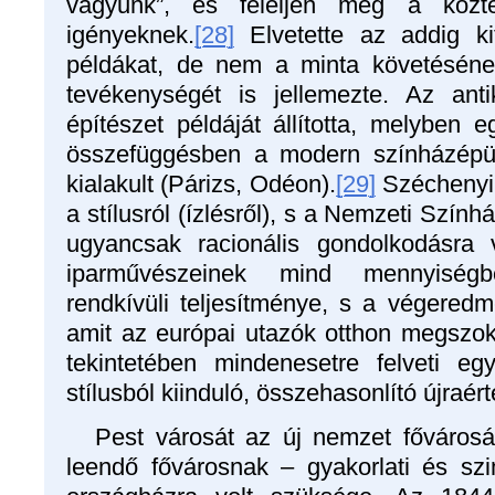
vagyunk”, és feleljen meg a köztér
igényeknek.
[28]
Elvetette az addig ki
példákat, de nem a minta követésének 
tevékenységét is jellemezte. Az ant
építészet példáját állította, melyben e
összefüggésben a modern színházépüle
kialakult (Párizs, Odéon).
[29]
Széchenyi 
a stílusról (ízlésről), s a Nemzeti Szính
ugyancsak racionális gondolkodásra v
iparművészeinek mind mennyiség
rendkívüli teljesítménye, s a végeredm
amit az európai utazók otthon megszok
tekintetében mindenesetre felveti eg
stílusból kiinduló, összehasonlító újraé
Pest városát az új nemzet fővárosáv
leendő fővárosnak – gyakorlati és sz