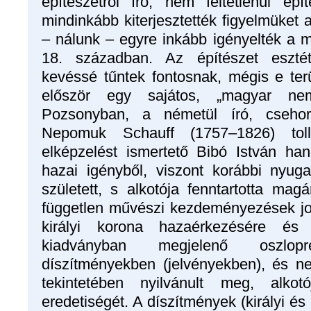
építészetről író, nem feltétlenül ép
mindinkább kiterjesztették figyelmüket a
– nálunk – egyre inkább igényelték a 
18. században. Az építészet esztét
kevéssé tűntek fontosnak, mégis e te
először egy sajátos, „magyar nem
Pozsonyban, a németül író, csehor
Nepomuk Schauff (1757–1826) toll
elképzelést ismertető Bibó István h
hazai igényből, viszont korábbi nyug
született, s alkotója fenntartotta mag
független művészi kezdeményezések jo
királyi korona hazaérkezésére és
kiadványban megjelenő oszlo
díszítményekben (jelvényekben), és 
tekintetében nyilvánult meg, alko
eredetiségét. A díszítmények (királyi é