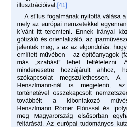
illusztrációival.
[41]
A stílus fogalmának nyitottá válása a
mely az európai nemzetekkel egyenran
kívánt itt teremteni. Ennek irányai kö
gótizáló és orientalizáló, az iparművés
jelentek meg, s az az elgondolás, hogy
említett művében – az építőanyagok (fa
más „szabást” lehet feltételezni. 
mindenesetre hozzájárult ahhoz, h
szókapcsolat megszülethessen. A 
Henszlmann-nál is megjelenő, a
történetével összekapcsolt nemzetszeml
továbbélt a kibontakozó művészet
Henszlmann Rómer Flórissal és Ipolyi
meg Magyarország elsősorban egyhá
feltárását. Az európai tudományos kuta