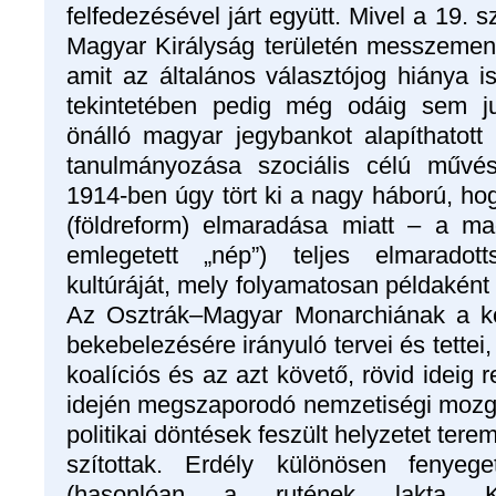
felfedezésével járt együtt. Mivel a 19. s
Magyar Királyság területén messzeme
amit az általános választójog hiánya is
tekintetében pedig még odáig sem ju
önálló magyar jegybankot alapíthatott 
tanulmányozása szociális célú művész
1914-ben úgy tört ki a nagy háború, ho
(földreform) elmaradása miatt – a ma
emlegetett „nép”) teljes elmaradot
kultúráját, mely folyamatosan példaként 
Az Osztrák–Magyar Monarchiának a kö
bekebelezésére irányuló tervei és tettei
koalíciós és az azt követő, rövid idei
idején megszaporodó nemzetiségi mozga
politikai döntések feszült helyzetet tere
szítottak. Erdély különösen fenyeget
(hasonlóan a rutének lakta Kár