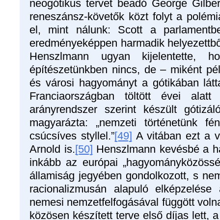
neogótikus tervet beadó George Gilbe
reneszánsz-követők közt folyt a polémi
el, mint nálunk: Scott a parlamentb
eredményeképpen harmadik helyezettből 
Henszlmann ugyan kijelentette, 
építészetünkben nincs, de – miként pé
és városi hagyományt a gótikában látt
Franciaországban töltött évei alatt
arányrendszer szerint készült gótizáló
magyarázta: „nemzeti történetünk fén
csúcsíves styllel.”
[49]
A vitában ezt a v
Arnold is.
[50]
Henszlmann kevésbé a ha
inkább az európai „hagyományközössé
államiság jegyében gondolkozott, s nem
racionalizmusán alapuló elképzelése 
nemesi nemzetfelfogásával függött voln
közösen készített terve első díjas lett, 