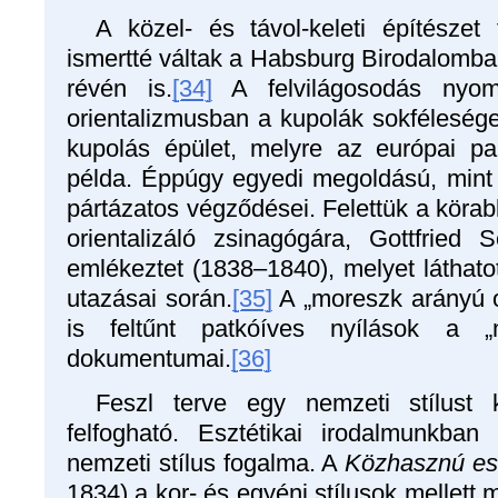
A közel- és távol-keleti építészet
ismertté váltak a Habsburg Birodalomb
révén is.
[34]
A felvilágosodás nyom
orientalizmusban a kupolák sokfélesége t
kupolás épület, melyre az európai pa
példa. Éppúgy egyedi megoldású, mint a
pártázatos végződései. Felettük a körab
orientalizáló zsinagógára, Gottfried
emlékeztet (1838–1840), melyet láthatot
utazásai során.
[35]
A „moreszk arányú 
is feltűnt patkóíves nyílások a „
dokumentumai.
[36]
Feszl terve egy nemzeti stílust k
felfogható. Esztétikai irodalmunkba
nemzeti stílus fogalma. A
Közhasznú es
1834) a kor- és egyéni stílusok mellett 