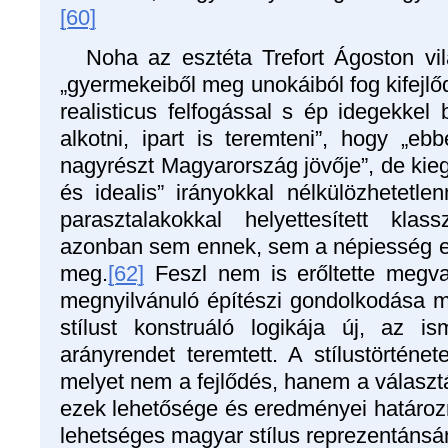
[60]
Noha az esztéta Trefort Ágoston vi
„gyermekeiből meg unokáiból fog kifejl
realisticus felfogással s ép idegekkel b
alkotni, ipart is teremteni”, hogy „eb
nagyrészt Magyarország jövője”, de kie
és idealis” irányokkal nélkülözhetetlen
parasztalakokkal helyettesített klas
azonban sem ennek, sem a népiesség es
meg.
[62]
Feszl nem is erőltette megva
megnyilvánuló építészi gondolkodása me
stílust konstruáló logikája új, az ism
arányrendet teremtett. A stílustörténet
melyet nem a fejlődés, hanem a választ
ezek lehetősége és eredményei határo
lehetséges magyar stílus reprezentánsán