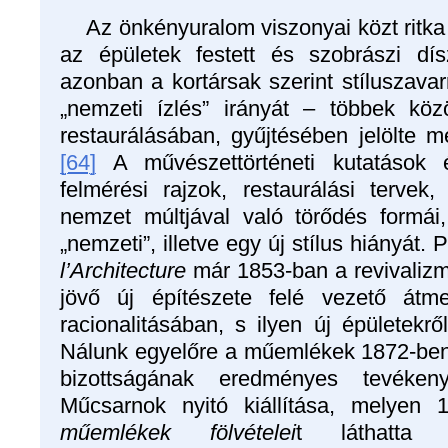
Az önkényuralom viszonyai közt ritka
az épületek festett és szobrászi dís
azonban a kortársak szerint stíluszavarr
„nemzeti ízlés” irányát – többek kö
restaurálásában, gyűjtésében jelölte m
[64]
A művészettörténeti kutatások 
felmérési rajzok, restaurálási tervek,
nemzet múltjával való törődés formái
„nemzeti”, illetve egy új stílus hiányát.
l’Architecture
már 1853-ban a revivalizm
jövő új építészete felé vezető átme
racionalitásában, s ilyen új épületekről 
Nálunk egyelőre a műemlékek 1872-ben 
bizottságának eredményes tevéken
Műcsarnok nyitó kiállítása, melyen
műemlékek fölvételei
t láthatta