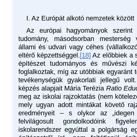
I. Az Európát alkotó nemzetek között
Az európai hagyományok szerint 
tudomány, másodsorban mesterség 
állami és udvari vagy céhes (vállalkozó
eltérő képzettséggel.
[18]
Az előbbiek a 
építészet tudományos és művészi kér
foglalkoztak, míg az utóbbiak egyaránt te
tevékenységük gyakorlati jellegű vol
képzés alapjait Mária Terézia
Ratio Educ
meg az iskolai rajzoktatás (nem kötele
mely ugyan adott mintákat követő rajz
eredményeit – s olykor az „idegen
felvilágosult gondolkodóink figyel
iskolarendszer egyúttal a polgárság egy