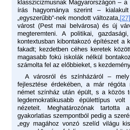
klasszicizmusnak Magyarországon – a 
írás hagyománya szerint – kialakult
„egyszerűbb”-nek mondott változata,
[27
várost (Pest mai belvárosa) és új vá
megteremteni. A politikai, gazdasági,
kontextusban kibontakozó építészet a k
fakadt; kezdetben céhes keretek között
magasabb fokú iskolák nélkül bontakoz
számolta fel az előbbieket, s kezdemény
A városról és színházáról – mely
fejlesztése érdekében, a már régót
német színház után épült, s a közös 
legdemokratikusabb épülettípus volt
nézeteit. Meghatározónak tartotta 
gyakorlatias szempontból pedig a szeré
„egy magához vonzó szelíd világu ki