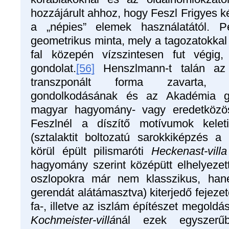
hozzájárult ahhoz, hogy Feszl Frigyes k
a „népies” elemek használatától. Pe
geometrikus minta, mely a tagozatokka
fal közepén vízszintesen fut végig,
gondolat.
[56]
Henszlmann-t talán az is
transzponált forma zavarta, m
gondolkodásának és az Akadémia g
magyar hagyomány- vagy eredetközös
Feszlnél a díszítő motívumok keleti
(sztalaktit boltozatú sarokkiképzés 
körül épült pilismaróti
Heckenast-villa
hagyomány szerint középütt elhelyezett 
oszlopokra már nem klasszikus, hane
gerendát alátámasztva) kiterjedő fejezet
fa-, illetve az iszlám építészet megoldá
Kochmeister-villá
nál ezek egyszerű