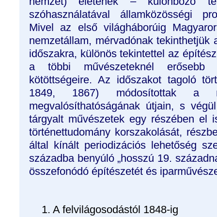
nemzet) életének – különböző ter
szóhasználatával államközösségi pr
Mivel az első világháborúig Magyaror
nemzetállam, mérvadónak tekinthetjük
időszakra, különös tekintettel az építé
a többi művészeteknél erősebb g
kötöttségeire. Az időszakot tagoló tör
1849, 1867) módosítottak a 
megvalósíthatóságának útjain, s végül
tárgyalt művészetek egy részében el i
történettudomány korszakolását, rész
által kínált periodizációs lehetőség s
századba benyúló „hosszú 19. századna
összefonódó építészetét és iparművészet
1. A felvilágosodástól 1848-ig