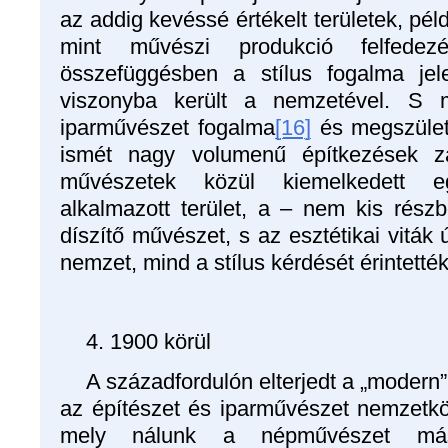
az addig kevéssé értékelt területek, péld
mint művészi produkció felfedez
összefüggésben a stílus fogalma jel
viszonyba került a nemzetével. S 
iparművészet fogalma
[16]
és megszülett
ismét nagy volumenű építkezések za
művészetek közül kiemelkedett 
alkalmazott terület, a – nem kis rés
díszítő művészet, s az esztétikai viták 
nemzet, mind a stílus kérdését érintették
4. 1900 körül
A századfordulón elterjedt a „moder
az építészet és iparművészet nemzetköz
mely nálunk a népművészet má