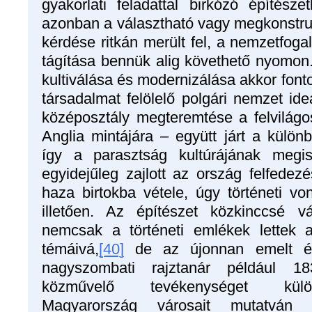
gyakorlati feladattal birkózó építés
azonban a választható vagy megkonstruá
kérdése ritkán merült fel, a nemzetfoga
tágítása bennük alig követhető nyomon.
kultiválása és modernizálása akkor font
társadalmat felölelő polgári nemzet id
középosztály megteremtése a felvilágo
Anglia mintájára – együtt járt a külön
így a parasztság kultúrájának megis
egyidejűleg zajlott az ország felfedez
haza birtokba vétele, úgy történeti vo
illetően. Az építészet közkinccsé v
nemcsak a történeti emlékek lettek a
témáivá,
[40]
de az újonnan emelt épü
nagyszombati rajztanár például 1834
közművelő tevékenységet külön
Magyarország városait mutatván 