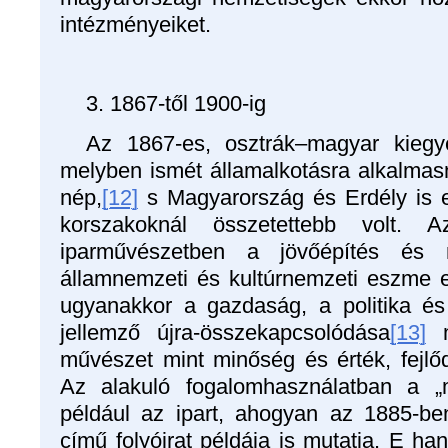
intézményeiket.
3. 1867-től 1900-ig
Az 1867-es, osztrák–magyar kiegye
melyben ismét államalkotásra alkalma
nép,
[12]
s Magyarország és Erdély is e
korszakoknál összetettebb volt. 
iparművészetben a jövőépítés és 
államnemzeti és kultúrnemzeti eszme eg
ugyanakkor a gazdaság, a politika é
jellemző újra-összekapcsolódása
[13]
me
művészet mint minőség és érték, fejlő
Az alakuló fogalomhasználatban a „
például az ipart, ahogyan az 1885-b
című folyóirat példája is mutatja. E han