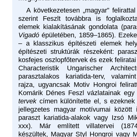
A következetesen „magyar” felirattal 
szerint Feszlt továbbra is foglalkoz
elemek kialakításának gondolata (para
Vigadó
épületében, 1859–1865). Ezeke
– a klasszikus építészeti elemek hel
építészeti struktúrák részeként: paras
kosfejes oszlopfőtervek és ezek feliratai
Characteristik Ungarischer Archite
parasztalakos kariatida-terv, valami
rajza, ugyancsak Motiv Hongroi felirat
Komárik Dénes Feszl vázlatainak egy
tervek
címen különítette el, s ezeknek a
jellegzetes magyar motívumai között 
paraszt kariatida-alakok vagy Izsó M
xxx). Már említett villatervei (187
készültek, Magyar Styl Hongroi vagy Mag