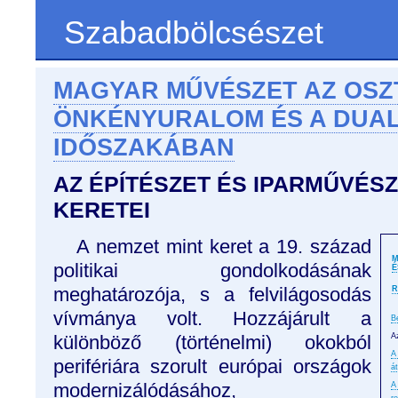
Szabadbölcsészet
MAGYAR MŰVÉSZET AZ OS
ÖNKÉNYURALOM ÉS A DUA
IDŐSZAKÁBAN
AZ ÉPÍTÉSZET ÉS IPARMŰVÉSZ
KERETEI
A nemzet mint keret a 19. század
M
politikai gondolkodásának
É
meghatározója, s a felvilágosodás
R
vívmánya volt. Hozzájárult a
B
különböző (történelmi) okokból
A
A
perifériára szorult európai országok
á
modernizálódásához,
A