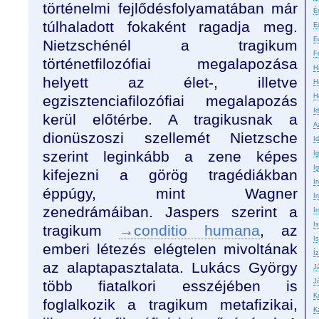
történelmi fejlődésfolyamatában már
É
túlhaladott fokaként ragadja meg.
E
E
Nietzschénél a tragikum
F
történetfilozófiai megalapozása
H
helyett az élet-, illetve
H
egzisztenciafilozófiai megalapozás
H
I
kerül előtérbe. A tragikusnak a
A
dionüszoszi szellemét Nietzsche
Id
szerint leginkább a zene képes
I
I
kifejezni a görög tragédiákban
I
éppúgy, mint Wagner
In
zenedrámáiban. Jaspers szerint a
Ir
I
tragikum
→conditio humana
, az
Is
emberi létezés elégtelen mivoltának
Íz
az alaptapasztalata. Lukács György
J
több fiatalkori esszéjében is
J
K
foglalkozik a tragikum metafizikai,
K