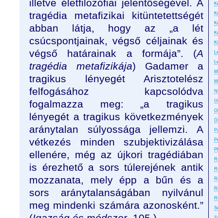
illetve életfilozófiai jelentőségével. A
Ke
tragédia metafizikai kitüntetettségét
K
K
abban látja, hogy az „a lét
K
csúcspontjainak, végső céljainak és
K
végső határainak a formája”. (
A
L
L
tragédia metafizikája
) Gadamer a
M
tragikus lényegét Arisztotelész
M
felfogásához kapcsolódva
N
fogalmazza meg: „a tragikus
On
O
lényegét a tragikus következmények
Ö
aránytalan súlyossága jellemzi. A
P
vétkezés minden szubjektivizálása
P
P
ellenére, még az újkori tragédiában
R
is érezhető a sors túlerejének antik
R
mozzanata, mely épp a bűn és a
R
R
sors aránytalanságában nyilvánul
R
meg mindenki számára azonosként.”
S
(
Igazság és módszer
, 105.)
S