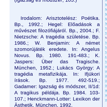
S
S
S
Irodalom: Arisztotelész: Poétika.
S
Bp., 1992.; Hegel: Előadások a
T
T
művészet filozófiájáról. Bp., 2004.; F.
T
Nietzsche: A tragédia születése. Bp.
T
1986.; W. Benjamin: A német
T
szomorújáték eredete. In: Angelus
T
T
Novus. Bp. 1980. 191-483.; K.
A
Jaspers: Über das Tragische.
T
München, 1952.; Lukács György: A
U
U
tragédia metafizikája. In: Ifjúkori
Ü
írások. Bp. 1977. 492-519.;
Ü
Gadamer: Igazság és módszer, II/1d:
Ü
Va
A tragikus példája. Bp. 1984. 103-
Ve
107.; Henckmann-Lotter: Lexikon der
V
Ästhetik. München, 1992.