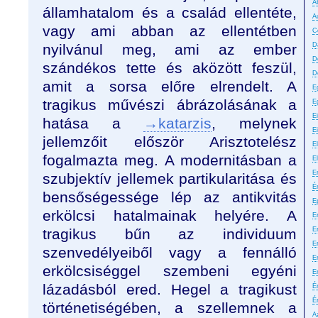
A
államhatalom és a család ellentéte,
A
vagy ami abban az ellentétben
C
nyilvánul meg, ami az ember
D
D
szándékos tette és aközött feszül,
D
amit a sorsa előre elrendelt. A
E
tragikus művészi ábrázolásának a
E
E
hatása a
→katarzis
, melynek
E
jellemzőit először Arisztotelész
El
fogalmazta meg. A modernitásban a
E
E
szubjektív jellemek partikularitása és
É
bensőségessége lép az antikvitás
E
erkölcsi hatalmainak helyére. A
Er
tragikus bűn az individuum
E
Er
szenvedélyeiből vagy a fennálló
E
erkölcsiséggel szembeni egyéni
E
lázadásból ered. Hegel a tragikust
É
É
történetiségében, a szellemnek a
A