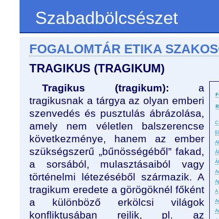
Szabadbölcsészet
FOGALOMTÁR ETIKA SZAKO
TRAGIKUS (TRAGIKUM)
Tragikus (tragikum):
a
F
tragikusnak a tárgya az olyan emberi
R
szenvedés és pusztulás ábrázolása,
amely nem véletlen balszerencse
C
E
következménye, hanem az ember
A
szükségszerű „bűnösségéből” fakad,
Á
a sorsából, mulasztásaiból vagy
Á
An
történelmi létezéséből származik. A
A
tragikum eredete a görögöknél főként
A
a különböző erkölcsi világok
A
A
konfliktusában rejlik, pl. az