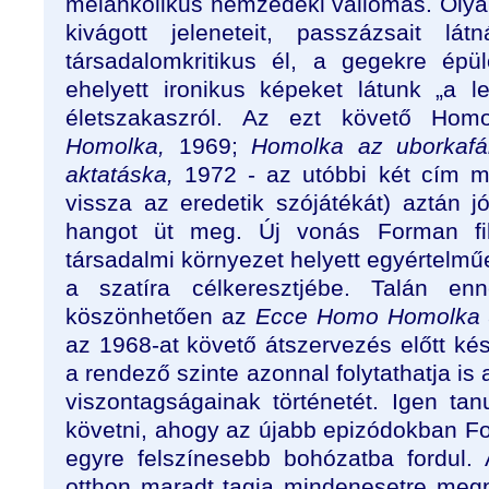
melankolikus nemzedéki vallomás. Olya
kivágott jeleneteit, passzázsait lá
társadalomkritikus él, a gegekre épü
ehelyett ironikus képeket látunk „a 
életszakaszról. Az ezt követő Homolk
Homolka,
1969;
Homolka az uborkafá
aktatáska,
1972 - az utóbbi két cím m
vissza az eredetik szójátékát) aztán j
hangot üt meg. Új vonás Forman fi
társadalmi környezet helyett egyértelműe
a szatíra célkeresztjébe. Talán en
köszönhetően az
Ecce Homo Homolka
az 1968-at követő átszervezés előtt kész
a rendező szinte azonnal folytathatja is
viszontagságainak történetét. Igen t
követni, ahogy az újabb epizódokban F
egyre felszínesebb bohózatba fordul.
otthon maradt tagja mindenesetre megpr