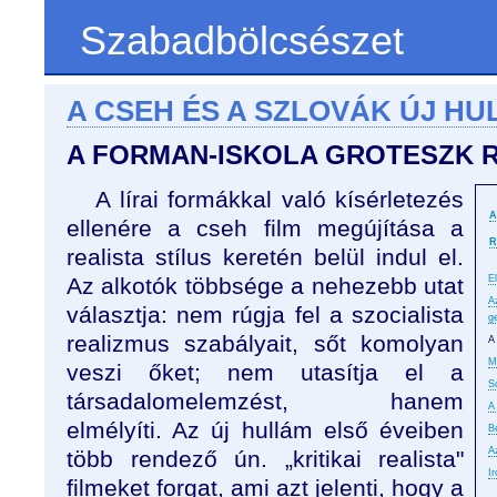
Szabadbölcsészet
A CSEH ÉS A SZLOVÁK ÚJ HUL
A FORMAN-ISKOLA GROTESZK 
A lírai formákkal való kísérletezés
A
ellenére a cseh film megújítása a
R
realista stílus keretén belül indul el.
Az alkotók többsége a nehezebb utat
E
A
választja: nem rúgja fel a szocialista
g
realizmus szabályait, sőt komolyan
A
M
veszi őket; nem utasítja el a
S
társadalomelemzést, hanem
A
elmélyíti. Az új hullám első éveiben
Be
A
több rendező ún. „kritikai realista"
I
filmeket forgat, ami azt jelenti, hogy a