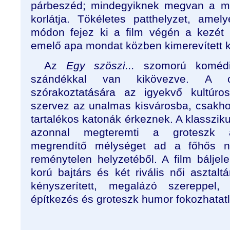
párbeszéd; mindegyiknek megvan a 
korlátja. Tökéletes patthelyzet, ame
módon fejez ki a film végén a kezét
emelő apa mondat közben kimerevített 
Az
Egy szöszi...
szomorú komédiá
szándékkal van kikövezve. A ci
szórakoztatására az igyekvő kultúro
szervez az unalmas kisvárosba, csakhog
tartalékos katonák érkeznek. A klassziku
azonnal megteremti a groteszk al
megrendítő mélységet ad a főhős na
reménytelen helyzetéből. A film báljel
korú bajtárs és két rivális női asztal
kényszerített, megalázó szereppel,
építkezés és groteszk humor fokozhatat