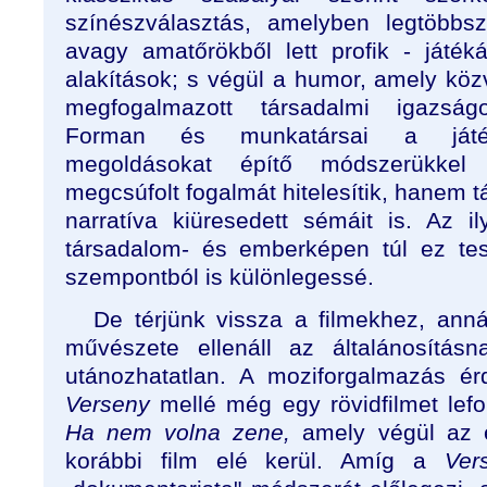
színészválasztás, amelyben legtöbbs
avagy amatőrökből lett profik - játék
alakítások; s végül a humor, amely köz
megfogalmazott társadalmi igazság
Forman és munkatársai a játékf
megoldásokat építő módszerükke
megcsúfolt fogalmát hitelesítik, hanem t
narratíva kiüresedett sémáit is. Az 
társadalom- és emberképen túl ez teszi 
szempontból is különlegessé.
De térjünk vissza a filmekhez, ann
művészete ellenáll az általánosítás
utánozhatatlan. A moziforgalmazás ér
Verseny
mellé még egy rövidfilmet lefo
Ha nem volna zene,
amely végül az 
korábbi film elé kerül. Amíg a
Ver