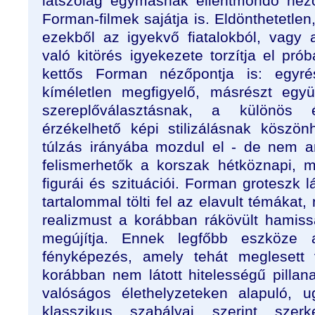
látszólag egymásnak ellentmondó néző
Forman-filmek sajátja is. Eldönthetetlen
ezekből az igyekvő fiatalokból, vagy 
való kitörés igyekezete torzítja el pr
kettős Forman nézőpontja is: egyrés
kíméletlen megfigyelő, másrészt együ
szereplőválasztásnak, a különös é
érzékelhető képi stilizálásnak köszö
túlzás irányába mozdul el - de nem a
felismerhetők a korszak hétköznapi, 
figurái és szituációi. Forman groteszk
tartalommal tölti fel az elavult témákat
realizmust a korábban rákövült hamiss
megújítja. Ennek legfőbb eszköze 
fényképezés, amely tehát meglesett 
korábban nem látott hitelességű pillana
valóságos élethelyzeteken alapuló, 
klasszikus szabályai szerint szerk