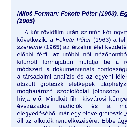
Miloš Forman: Fekete Péter (1963), E
(1965)
A két rövidfilm után szintén két egy
következik: a
Fekete Péter
(1963) a fel
szerelme
(1965) az érzelmi élet kezdet
előbbi férfi, az utóbbi női nézőpont
kiforrott formájában mutatja be a rö
módszert: a dokumentarista pontosságú 
a társadalmi analízis és az egyéni léle
átszőtt groteszk életképek alaphely
meghatározó szociológiai jelensége, i
hívja elő. Mindkét film kisvárosi körny
évszázados tradíciók és a mode
elegyedéséből már egy eleve groteszk „
áll az alkotók rendelkezésére. Ebbe ág