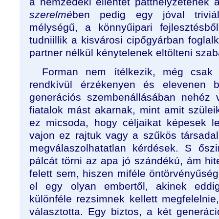
a nemzedéki ellentét patthelyzetének 
szerelmé
ben pedig egy jóval triviá
mélységű, a könnyűipari fejlesztésbő
tudniillik a kisvárosi cipőgyárban fogla
partner nélkül kénytelenek eltölteni szab
Forman nem ítélkezik, még csak
rendkívül érzékenyen és elevenen
generációs szembenállásában nehéz vo
fiatalok mást akarnak, mint amit szüle
ez micsoda, hogy céljaikat képesek l
vajon ez rajtuk vagy a szűkös társada
megválaszolhatatlan kérdések. S ősz
pálcát törni az apa jó szándékú, ám hite
felett sem, hiszen miféle öntörvényűsége
el egy olyan embertől, akinek eddig
különféle rezsimnek kellett megfelelni
választotta. Egy biztos, a két generác