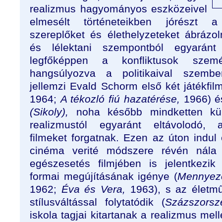
realizmus hagyományos eszközeivel
elmesélt történeteikben jórészt 
szereplőket és élethelyzeteket ábrázo
és lélektani szempontból egyaránt 
legfőképpen a konfliktusok szemé
hangsúlyozva a politikaival szemben
jellemzi Evald Schorm első két játékfilm
1964;
A tékozló fiú hazatérése,
1966) és
(Sikoly),
noha később mindketten külön
realizmustól egyaránt eltávolodó, a
filmeket forgatnak. Ezen az úton indul 
cinéma verité módszere révén nála
egészesetés filmjében is jelentkezik
formai megújításának igénye (
Mennyeze
1962;
Éva és Vera,
1963), s az életmű
stílusváltással folytatódik (
Százszorsz
iskola tagjai kitartanak a realizmus me