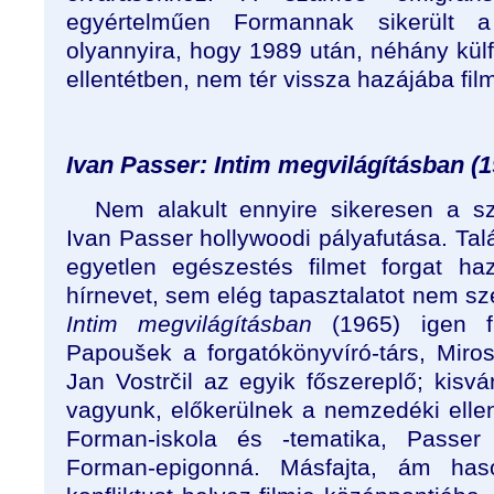
egyértelműen Formannak sikerült 
olyannyira, hogy 1989 után, néhány külfö
ellentétben, nem tér vissza hazájába film
Ivan Passer: Intim megvilágításban (1
Nem alakult ennyire sikeresen a sz
Ivan Passer hollywoodi pályafutása. Ta
egyetlen egészestés filmet forgat h
hírnevet, sem elég tapasztalatot nem s
Intim megvilágításban
(1965) igen f
Papoušek a forgatókönyvíró-társ, Miros
Jan Vostrčil az egyik főszereplő; kisvá
vagyunk, előkerülnek a nemzedéki ellen
Forman-iskola és -tematika, Passe
Forman-epigonná. Másfajta, ám has