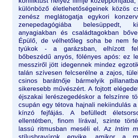
konfliktust helyez filmje középpontjába
különböző életlehetőségeinek közös cs
zenész meglátogatja egykori konzerva
zenepedagógiába belesüppedt, k
anyagiakban és családtagokban bővelk
Épülő, de vélhetőleg soha be nem fe
tyúkok - a garázsban, elhízott fel
bőbeszédű anyós, fölényes após: ez l
messziről jött idegennek mindez egzoti
talán szívesen felcserélne a zajos, tüle
csinos barátnője bármelyik pillanat
sikeresebb művészért. A fojtott eléged
éjszakai lerészegedéskor a felszínre 
csupán egy tétova hajnali nekiindulás 
kínzó fejfájás. A befülledt életsor
ellentétben, finom lírával, szinte törté
lassú ritmusban meséli el. Az
Intim m
stílusbravúrok egyike, amikor a m