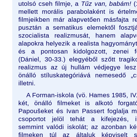
utolsó cseh filmje, a
Tűz van, babám!
(
mellett morális parabolaként is érte
filmjeikben már alapvetően másfajta 
pusztán a sematikus elemektől foszt
szocialista realizmusát, hanem alapv
alapokra helyezik a realista hagyomány
és a pontosan kidolgozott, zenei fe
(Dániel, 30-33.) elegyéből szőtt tragi
realizmus az új hullám védjegye lesz
önálló stíluskategóriává nemesedő „c
illetni.
A Forman-iskola (vö. Hames 1985, IV. 
két, önálló filmeket is alkotó forgató
Papoušeket és Ivan Passert foglalja 
csoportot jelöl tehát a kifejezés, 
semmint valódi iskolát; az azonban k
filmeken túl az általuk képviselt 