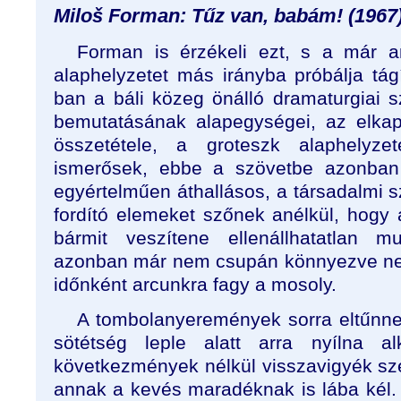
Miloš Forman: Tűz van, babám! (1967
Forman is érzékeli ezt, s a már an
alaphelyzetet más irányba próbálja tág
ban a báli közeg önálló dramaturgiai sz
bemutatásának alapegységei, az elkapo
összetétele, a groteszk alaphelyze
ismerősek, ebbe a szövetbe azonba
egyértelműen áthallásos, a társadalmi sz
fordító elemeket szőnek anélkül, hogy a
bármit veszítene ellenállhatatlan mu
azonban már nem csupán könnyezve ne
időnként arcunkra fagy a mosoly.
A tombolanyeremények sorra eltűnnek
sötétség leple alatt arra nyílna a
következmények nélkül visszavigyék s
annak a kevés maradéknak is lába kél. 