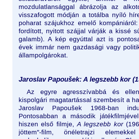
mozdulatlansággal ábrázolja az alko
visszafogott módján a totálba nyíló hír
poharat szájukhoz emelő kompániáról:
fordított, nyitott szájjal várják a kissé sű
galamb). A kép egyúttal azt is pontos
évek immár nem gazdasági vagy politika
állampolgárokat.
Jaroslav Papoušek: A legszebb kor (1
Az egyre agresszívabbá és elle
kispolgári magatartással szembesít a h
Jaroslav Papoušek 1968-ban indu
Pontosabban a második játékfilmjével ú
hiszen első filmje,
A legszebb kor
(196
jöttem"-film, önéletrajzi elemekkel