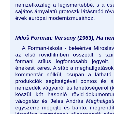
nemzetközileg a legismertebbé, s a cs
sajátos árnyalatú groteszk látásmód ré
évek európai modernizmusához.
Miloš Forman: Verseny (1963), Ha nem
A Forman-iskola - beleértve Mirosla
az első rövidfilmben összeáll, s szi
formani stílus legfontosabb jegyeit
énekest keres. A stáb a meghallgatások
kommentár nélkül, csupán a látható 
produkciók segítségével pontos és á
nemzedék vágyairól és lehetőségeiről 
készül két hasonló rövid-dokumen
válogatás
és Jeles András
Meghallgat
egyszerre megejtő és bántó, megrendí