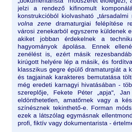
„dokumentarista" módszerét előlegezi,
jelzi a rendező kifinomult komponálá
konstrukcióból kiolvasható „társadalmi
volna zene
dramaturgiai felépítése r
városi zenekarból egyszerre küldenek el
akiket jobban érdekelnek a technik
hagyományok ápolása. Ennek ellenér
zenélést is, ezért másik rezesbandáb
kirúgott helyére lép a másik, és fordítv
klasszikus gegre épülő dramaturgiát a 
és tagjainak karakteres bemutatása tölti 
még eredeti karnagyi hivatásában - tö
szereplője, Fekete Péter „apja", Jan
eldönthetetlen, amatőrnek vagy a kés
színésznek tekinthető-e. Forman móds
ezek a látszólag egymásnak ellentmon
profi, fiktív vagy dokumentarista - értelm