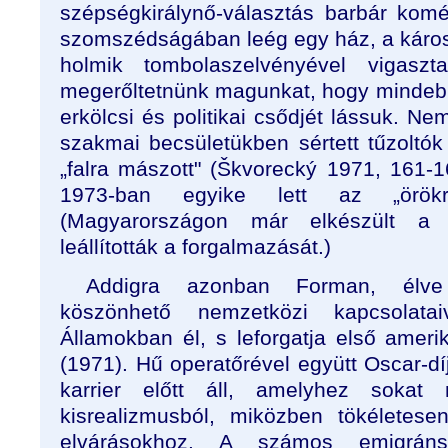
szépségkirálynő-választás barbár koméd
szomszédságában leég egy ház, a károsu
holmik tombolaszelvényével vigasz
megerőltetnünk magunkat, hogy mindebb
erkölcsi és politikai csődjét lássuk. Ne
szakmai becsületükben sértett tűzoltók 
„falra mászott" (Škvorecký 1971, 161-
1973-ban egyike lett az „örökre 
(Magyarországon már elkészült a f
leállították a forgalmazását.)
Addigra azonban Forman, élve f
köszönhető nemzetközi kapcsolata
Államokban él, s leforgatja első amerik
(1971). Hű operatőrével együtt Oscar-díj
karrier előtt áll, amelyhez sokat
kisrealizmusból, miközben tökéletese
elvárásokhoz. A számos emigrán