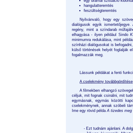
egy drámai szituáció kibont
hangulatteremtés
feszültségteremtés
Nyilvánvaló, hogy egy szöveg
dialógusok egyik ismertetőjegye.
regény, mint a színdarab műfajáh
elhagyása - ilyen például Sindo
K
minimumra redukálása, mint példáu
színházi dialógusokat is befogadni
külső történések helyét foglalják 
fogalmazzák meg.
Lássunk példákat a fenti funkc
A cselekmény továbbgördítése
A filmekben elhangzó szövegek
céljuk, mit fognak csinálni, mit tu
egymásnak, egymás közötti kapcs
cselekménynek, annak szóbeli tám
Ime egy rövid példa
A tizedes meg 
- Ezt tudnám ajánlani. A do