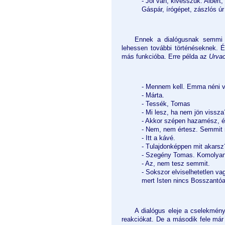
- Jól van, kivesszük. Albert,
Gáspár, írógépet, zászlós úr
Ennek a dialógusnak semmi m
lehessen további történéseknek. É
más funkcióba. Erre példa az
Urva
- Mennem kell. Emma néni v
- Márta.
- Tessék, Tomas
- Mi lesz, ha nem jön vissz
- Akkor szépen hazamész, és
- Nem, nem értesz. Semmit 
- Itt a kávé.
- Tulajdonképpen mit akarsz
- Szegény Tomas. Komolyan 
- Az, nem tesz semmit.
- Sokszor elviselhetetlen va
mert Isten nincs Bosszantó
A dialógus eleje a cselekmény 
reakciókat. De a második fele már