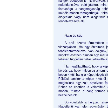
hangok esetében is. Nyilvánvaló, 
redundanciával való játékra, min
tisztasága, a hangmagasság, tehá
sokféle módon támogathatják, fokozh
diegetikus vagy nem diegetikus
rendelkezésére áll.
Hang és kép
A szó szoros értelmében 
viszonyában. Ha egy érzelmes je
többletinformációval van dolgunk
mindkét esetben csupán egy már me
teljesen független hatás létrejötte 
Ha megállapítható, hogy a ké
kérdés az, hogy milyen ez a nem r
képen kívüli hang a képet kiegészít
Például, amikor a képen kívülről 
meghallunk egy zajt, amelynek fo
Ebben az esetben is valamiféle 
módon, mintha a hang forrása i
beszélhetünk.
Bonyolultabb a helyzet, am
függetlenül van jelen egymástól. 