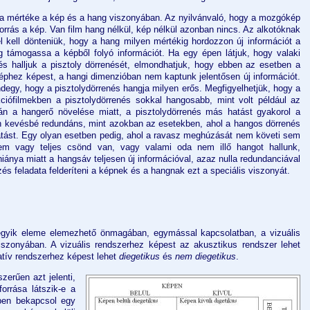
a mértéke a kép és a hang viszonyában. Az nyilvánvaló, hogy a mozgókép
orrás a kép. Van film hang nélkül, kép nélkül azonban nincs. Az alkotóknak
l kell dönteniük, hogy a hang milyen mértékig hordozzon új információt a
 támogassa a képből folyó információt. Ha egy épen látjuk, hogy valaki
s halljuk a pisztoly dörrenését, elmondhatjuk, hogy ebben az esetben a
phez képest, a hangi dimenzióban nem kaptunk jelentősen új információt.
gy, hogy a pisztolydörrenés hangja milyen erős. Megfigyelhetjük, hogy a
ciófilmekben a pisztolydörrenés sokkal hangosabb, mint volt például az
n a hangerő növelése miatt, a pisztolydörrenés más hatást gyakorol a
n kevésbé redundáns, mint azokban az esetekben, ahol a hangos dörrenés
tást. Egy olyan esetben pedig, ahol a ravasz meghúzását nem követi sem
em vagy teljes csönd van, vagy valami oda nem illő hangot hallunk,
iánya miatt a hangsáv teljesen új információval, azaz nulla redundanciával
és feladata felderíteni a képnek és a hangnak ezt a speciális viszonyát.
egyik eleme elemezhető önmagában, egymással kapcsolatban, a vizuális
iszonyában. A vizuális rendszerhez képest az akusztikus rendszer lehet
ratív rendszerhez képest lehet
diegetikus
és
nem diegetikus
.
zerűen azt jelenti,
orrása látszik-e a
pen bekapcsol egy