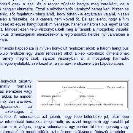
endező csak a szél és a tenger zúgását hagyta meg zörejként, de a
hangjait eltüntette. Ezzel a nézőben erős várakozó hatást kelt, hiszen se
énik, sőt fogalmunk sincs arról, hogy történik-e egyáltalán valami, hiszen
elép a fészerbe, de a kamera nem követi őt. Ez azt jelenti, hogy a film
mcsak az egyes hangtípusok milyensége, hanem a három típus egymáshoz
st. Mindezt ezen felül viszonyba kell még állítanunk a mozgókép vizuális
ztikus dimenziójának elemzésekor a legfontosabb kérdés nyilvánvalóan a
onya.
imenzió kapcsolata is milyen bonyolult rendszert alkot: a három hangtípus
kuló rendszer egy újabb rendszert alkot a kép különböző dimenzióinak
rel, amely megint csak sajátos viszonyban áll a mozgókép harmadik
 a legbonyolultabb szerkezettel, a narratív rendszerrel van kapcsolatban.
bonyolult, tucatnyi
natív formálási
 az elemzése vagy
 akkor, ha minden
snak van alávetve.
olgozáshoz, az
is szükséges a
nléte. A redundancia azt jelenti, hogy több különböző jel, akár több
z információt hordozza, megismétli, és ezzel megerősíti egy korábbi jel
akkor az is világos, hogy a redundancia egy ponton túl fölöslegesség vagy
y információt jól megértettünk, azt már nem szükséges többször ismételni.