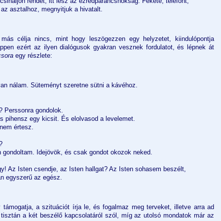
 csináljon rendet, itt lesz az ezredparancsnokság. Fekete, telefont,
 az asztalhoz, megnyitjuk a hivatalt.
ás célja nincs, mint hogy leszögezzen egy helyzetet, kiindulópontja
ppen ezért az ilyen dialógusok gyakran vesznek fordulatot, és lépnek át
csora
egy részlete:
an nálam. Süteményt szeretne sütni a kávéhoz.
a? Perssonra gondolok.
 pihensz egy kicsit. És elolvasod a levelemet.
nem értesz.
?
gondoltam. Idejövök, és csak gondot okozok neked.
gy! Az Isten csendje, az Isten hallgat? Az Isten sohasem beszélt,
an egyszerű az egész.
támogatja, a szituációt írja le, és fogalmaz meg terveket, illetve arra ad
 tisztán a két beszélő kapcsolatáról szól, míg az utolsó mondatok már az