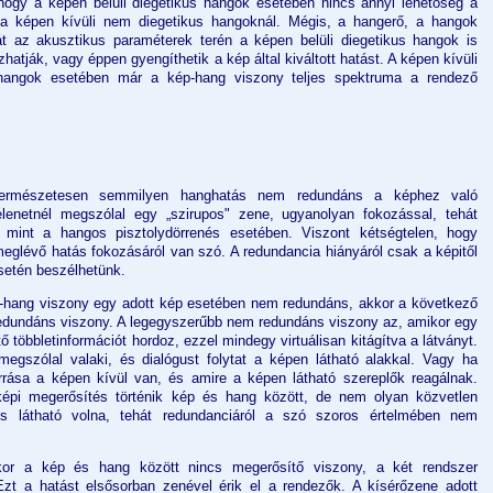
hogy a képen belüli diegetikus hangok esetében nincs annyi lehetőség a
t a képen kívüli nem diegetikus hangoknál. Mégis, a hangerő, a hangok
t az akusztikus paraméterek terén a képen belüli diegetikus hangok is
atják, vagy éppen gyengíthetik a kép által kiváltott hatást. A képen kívüli
 hangok esetében már a kép-hang viszony teljes spektruma a rendező
természetesen semmilyen hanghatás nem redundáns a képhez való
lenetnél megszólal egy „szirupos" zene, ugyanolyan fokozással, tehát
, mint a hangos pisztolydörrenés esetében. Viszont kétségtelen, hogy
glévő hatás fokozásáról van szó. A redundancia hiányáról csak a képitől
esetén beszélhetünk.
p-hang viszony egy adott kép esetében nem redundáns, akkor a következő
edundáns viszony. A legegyszerűbb nem redundáns viszony az, amikor egy
ő többletinformációt hordoz, ezzel mindegy virtuálisan kitágítva a látványt.
megszólal valaki, és dialógust folytat a képen látható alakkal. Vagy ha
rrása a képen kívül van, és amire a képen látható szereplők reagálnak.
képi megerősítés történik kép és hang között, de nem olyan közvetlen
s látható volna, tehát redundanciáról a szó szoros értelmében nem
ikor a kép és hang között nincs megerősítő viszony, a két rendszer
Ezt a hatást elsősorban zenével érik el a rendezők. A kísérőzene adott