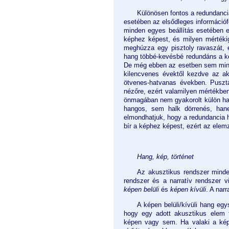
Különösen fontos a redundanci
esetében az elsődleges információf
minden egyes beállítás esetében e
képhez képest, és milyen mértékig
meghúzza egy pisztoly ravaszát, é
hang többé-kevésbé redundáns a ké
De még ebben az esetben sem minde
kilencvenes évektől kezdve az ak
ötvenes-hatvanas években. Pusztá
nézőre, ezért valamilyen mértékbe
önmagában nem gyakorolt külön ha
hangos, sem halk dörrenés, han
elmondhatjuk, hogy a redundancia h
bír a képhez képest, ezért az elemz
Hang, kép, történet
Az akusztikus rendszer mind
rendszer és a narratív rendszer v
képen belüli
és
képen kívüli
. A nar
A képen belüli/kívüli hang egys
hogy egy adott akusztikus elem f
képen vagy sem. Ha valaki a ké