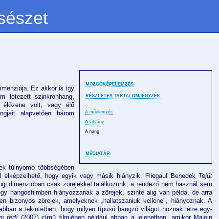
sészet
MOZGÓKÉPELEMZÉS
menziója. Ez akkor is így
m létezett szinkronhang,
RÉSZLETES TARTALOMJEGYZÉK
 élőzene volt, vagy élő
gjait alapvetően három
A műelemzés
A látvány
A hang
MÉDIATÁR
ek túlnyomó többségében
ól elképzelhető, hogy egyik vagy másik hiányzik. Fliegauf Benedek
Tejút
angi dimenzióban csak zörejekkel találkozunk; a rendező nem használ sem
gy hangosfilmben hiányozzanak a zörejek, szinte alig van példa, de arra
en bizonyos zörejek, amelyeknek „hallatszaniuk kellene", hiányoznak. A
abban a tekintetben, hogy milyen típusú hangzó világot hoznak létre egy-
i férfi
(2007) című filmjében például abban a jelenetben, amikor Maloin