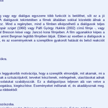
ása
 vagy egy dialógus egyszerre több funkciót is betölthet, sőt ez a jó
 A dialógusok tekintetében a filmek általában sokkal közelebb állnak a
oz. Mind a regényben, mind a filmben elképzelhető a dialógusok teljes
opár sziget
(1960) vagy Pálfi György
Hukkle
(2002) című filmje -, vagy
l Bresson kései vagy Jancsó korai filmjeiben. A film ugyanakkor képes a
, amint Bergman legtöbb filmjében látjuk. Ebben az esetben a dialógusok a
el, és az eseményeknek a szereplőkre gyakorolt hatását és belső reakcióit
iókra.
 leggyakoribb motivációja, hogy a szereplők elmondják, mit akarnak, mi a
dnak a szituációjukról, terveket készítenek, mérlegelnek, utasításokat adnak
olatukat szabályozzák. Ez a dialógustípus teljesen alá van vetve a
ogatása, kiegészítése. Eseményeket indítanak el, és akadályoznak meg.
a többiek
ből:
lgozószoba.