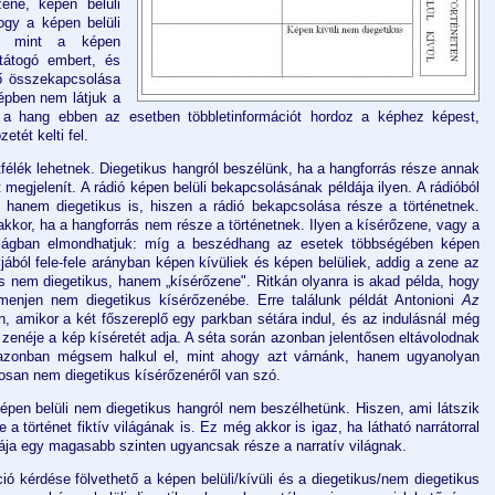
ene, képen belüli
ogy a képen belüli
b, mint a képen
tátogó embert, és
ő összekapcsolása
pben nem látjuk a
, a hang ebben az esetben többletinformációt hordoz a képhez képest,
tét kelti fel.
félék lehetnek. Diegetikus hangról beszélünk, ha a hangforrás része annak
t megjelenít. A rádió képen belüli bekapcsolásának példája ilyen. A rádióból
 hanem diegetikus is, hiszen a rádió bekapcsolása része a történetnek.
kkor, ha a hangforrás nem része a történetnek. Ilyen a kísérőzene, vagy a
sságban elmondhatjuk: míg a beszédhang az esetek többségében képen
yjából fele-fele arányban képen kívüliek és képen belüliek, addig a zene az
s nem diegetikus, hanem „kísérőzene". Ritkán olyanra is akad példa, hogy
tmenjen nem diegetikus kísérőzenébe. Erre találunk példát Antonioni
Az
n, amikor a két főszereplő egy parkban sétára indul, és az indulásnál még
 zenéje a kép kíséretét adja. A séta során azonban jelentősen eltávolodnak
 azonban mégsem halkul el, mint ahogy azt várnánk, hanem ugyanolyan
ágosan nem diegetikus kísérőzenéről van szó.
 képen belüli nem diegetikus hangról nem beszélhetünk. Hiszen, ami látszik
 történet fiktív világának is. Ez még akkor is igaz, ha látható narrátorral
urája egy magasabb szinten ugyancsak része a narratív világnak.
ió kérdése fölvethető a képen belüli/kívüli és a diegetikus/nem diegetikus