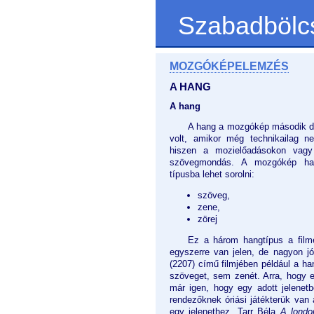
Szabadbölc
MOZGÓKÉPELEMZÉS
A HANG
A hang
A hang a mozgókép második di
volt, amikor még technikailag ne
hiszen a mozielőadásokon vagy
szövegmondás. A mozgókép han
típusba lehet sorolni:
szöveg,
zene,
zörej
Ez a három hangtípus a film
egyszerre van jelen, de nagyon j
(2207) című filmjében például a h
szöveget, sem zenét. Arra, hogy e
már igen, hogy egy adott jelenetb
rendezőknek óriási játékterük van 
egy jelenethez. Tarr Béla
A london