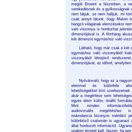
megöli Brownt a fészerben, a r
verekedésnek és a gyilkosságnak a 
nem látjuk, se nem halljuk, mi tört
csak annyit látunk, hogy Maloin b
hangzó világának elemzésekor ne
való viszonya is hordozhat jelenté
dimenziójával is. A filmhang akus
két dimenzió egymáshoz való visz
Látható, hogy már csak e két d
egymáshoz való viszonyából kiala
viszonyából létrejövő rendszer
dimenziójával, az idővel, amelyben
Nyilvánvaló, hogy ez a nagyon 
elemmel és különféle alter
lehetőségekkel bíró szerkezetnek
akár a megértése sem lehetséges
egyes elem külön, önálló formálá
Mint minden információfeld
audiovizuális megértéshez 
redundancia
bizonyos mértékű jele
különböző csatornán is ugyanazt a
által hordozott információt. Ugyan
unalom érzetet kelt, hiszen, ha eg