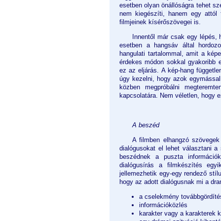
esetben olyan önállóságra tehet sze
nem kiegészíti, hanem egy attól 
filmjeinek kísérőszövegei is.
Innentől már csak egy lépés, 
esetben a hangsáv által hordozot
hangulati tartalommal, amit a kép
érdekes módon sokkal gyakoribb el
ez az eljárás. A kép-hang függetle
úgy kezelni, hogy azok egymással 
közben megpróbálni megteremteni
kapcsolatára. Nem véletlen, hogy ez
A beszéd
A filmben elhangzó szövegek 
dialógusokat el lehet választani a
beszédnek a puszta információk
dialógusírás a filmkészítés e
jellemezhetik egy-egy rendező stí
hogy az adott dialógusnak mi a dra
a cselekmény továbbgördíté
információközlés
karakter vagy a karakterek 