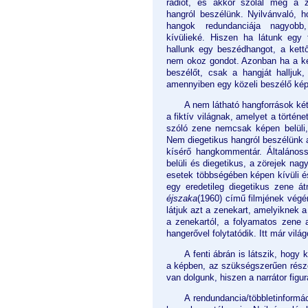
rádiót, és akkor szólal meg a z
hangról beszélünk. Nyilvánvaló, h
hangok redundanciája nagyob
kívülieké. Hiszen ha látunk egy 
hallunk egy beszédhangot, a kett
nem okoz gondot. Azonban ha a ké
beszélőt, csak a hangját halljuk
amennyiben egy közeli beszélő képze
A nem látható hangforrások két
a fiktív világnak, amelyet a történe
szóló zene nemcsak képen belüli,
Nem diegetikus hangról beszélünk a
kísérő hangkommentár. Általáno
belüli és diegetikus, a zörejek nag
esetek többségében képen kívüli é
egy eredetileg diegetikus zene á
éjszaka
(1960) című filmjének végé
látjuk azt a zenekart, amelyiknek a
a zenekartól, a folyamatos zene
hangerővel folytatódik. Itt már vil
A fenti ábrán is látszik, hogy
a képben, az szükségszerűen része a
van dolgunk, hiszen a narrátor fig
A rendundancia/többletinformác