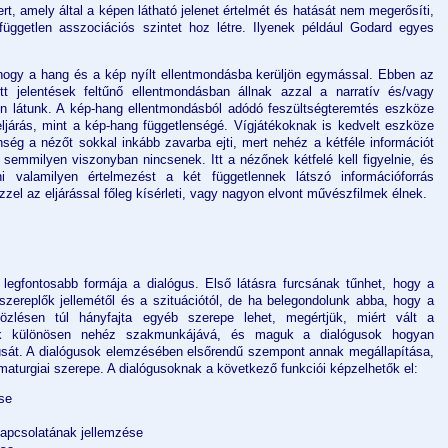
rt, amely által a képen látható jelenet értelmét és hatását nem megerősíti,
független asszociációs szintet hoz létre. Ilyenek például Godard egyes
hogy a hang és a kép nyílt ellentmondásba kerüljön egymással. Ebben az
t jelentések feltűnő ellentmondásban állnak azzal a narratív és/vagy
en látunk. A kép-hang ellentmondásból adódó feszültségteremtés eszköze
járás, mint a kép-hang függetlenségé. Vígjátékoknak is kedvelt eszköze
nség a nézőt sokkal inkább zavarba ejti, mert nehéz a kétféle információt
semmilyen viszonyban nincsenek. Itt a nézőnek kétfelé kell figyelnie, és
 valamilyen értelmezést a két függetlennek látszó információforrás
zel az eljárással főleg kísérleti, vagy nagyon elvont művészfilmek élnek.
legfontosabb formája a dialógus. Első látásra furcsának tűnhet, hogy a
 szereplők jellemétől és a szituációtól, de ha belegondolunk abba, hogy a
özlésen túl hányfajta egyéb szerepe lehet, megértjük, miért vált a
gyik különösen nehéz szakmunkájává, és maguk a dialógusok hogyan
lusát. A dialógusok elemzésében elsőrendű szempont annak megállapítása,
maturgiai szerepe. A dialógusoknak a következő funkciói képzelhetők el:
se
kapcsolatának jellemzése