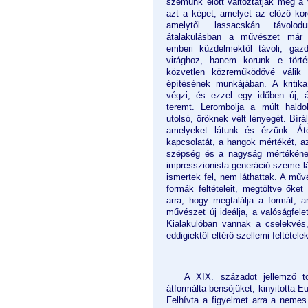
szemünk előtt változtatják meg a v
azt a képet, amelyet az előző koro
amelytől lassacskán távolo
átalakulásban a művészet már
emberi küzdelmektől távoli, gazda
virághoz, hanem korunk e történ
közvetlen közreműködővé válik 
építésének munkájában. A kritika
végzi, és ezzel egy időben új, á
teremt. Lerombolja a múlt haldokl
utolsó, öröknek vélt lényegét. Bír
amelyeket látunk és érzünk. Át
kapcsolatát, a hangok mértékét, az
szépség és a nagyság mértékéne
impresszionista generáció szeme lá
ismertek fel, nem láthattak. A művé
formák feltételeit, megtöltve ők
arra, hogy megtalálja a formát, 
művészet új ideálja, a valóságfele
Kialakulóban vannak a cselekvés,
eddigiektől eltérő szellemi feltétele
A XIX. századot jellemző tö
átformálta bensőjüket, kinyitotta Eu
Felhívta a figyelmet arra a neme