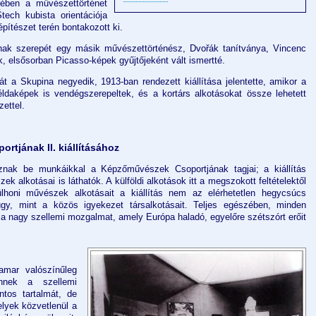
etében a művészettörténet
tech kubista orientációja
pítészet terén bontakozott ki.
nak szerepét egy másik művészettörténész, Dvořák tanítványa, Vincenc
k, elsősorban Picasso-képek gyűjtőjeként vált ismertté.
t a Skupina negyedik, 1913-ban rendezett kiállítása jelentette, amikor a
éldaképek is vendégszerepeltek, és a kortárs alkotásokat össze lehetett
ettel.
tjának II. kiállításához
nak be munkáikkal a Képzőművészek Csoportjának tagjai; a kiállítás
zek alkotásai is láthatók. A külföldi alkotások itt a megszokott feltételektől
lhoni művészek alkotásait a kiállítás nem az elérhetetlen hegycsúcs
gy, mint a közös igyekezet társalkotásait. Teljes egészében, minden
t a nagy szellemi mozgalmat, amely Európa haladó, egyelőre szétszórt erőit
mar valószínűleg
nnek a szellemi
tos tartalmát, de
elyek közvetlenül a