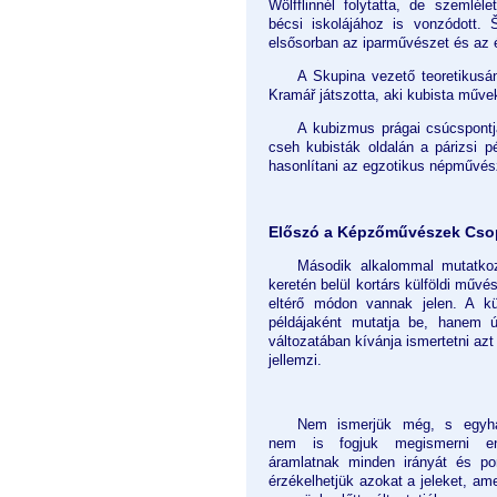
Wölfflinnél folytatta, de szemlél
bécsi iskolájához is vonzódott. Š
elsősorban az iparművészet és az é
A Skupina vezető teoretikusá
Kramář játszotta, aki kubista műve
A kubizmus prágai csúcspontjá
cseh kubisták oldalán a párizsi p
hasonlítani az egzotikus népművész
Előszó a Képzőművészek Csopor
Második alkalommal mutatkoz
keretén belül kortárs külföldi művés
eltérő módon vannak jelen. A kü
példájaként mutatja be, hanem ú
változatában kívánja ismertetni az
jellemzi.
Nem ismerjük még, s egyha
nem is fogjuk megismerni e
áramlatnak minden irányát és pon
érzékelhetjük azokat a jeleket, am