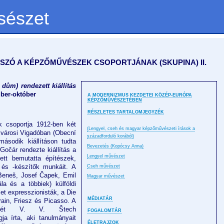
sészet
ŐSZÓ A KÉPZŐMŰVÉSZEK CSOPORTJÁNAK (SKUPINA) II.
dům) rendezett kiállítás
ber-október
A MODERNIZMUS KEZDETEI KÖZÉP-EURÓPA
KÉPZŐMŰVÉSZETÉBEN
RÉSZLETES TARTALOMJEGYZÉK
 csoportja 1912-ben két
(Lengyel, cseh és magyar képzőművészeti írások a
Újvárosi Vigadóban (Obecní
századforduló korából)
második kiállításon tudta
Bevezetés (Kopócsy Anna)
Gočár rendezte kiállítás a
Lengyel művészet
ett bemutatta építészek,
 és -készítők munkáit. A
Cseh művészet
Beneš, Josef Čapek, Emil
Magyar művészet
la és a többiek) külföldi
et expresszionisták, a Die
MÉDIATÁR
rain, Friesz és Picasso. A
vegét V. V. Štech
FOGALOMTÁR
ja írta, aki tanulmányait
ÉLETRAJZOK