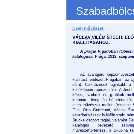
Szabadbölc
Cseh művészet
VÁCLAV VILÉM ŠTECH: EL
KIÁLLÍTÁSÁHOZ.
A prágai Vígadóban (Obecní 
katalógusa.
Prága, 1912. szeptem
Az avantgárd képzőművészek
kiállítást rendezett Prágában, az 
dům). Célkitűzéseit leginkább a 
kellőképpen reprezentálni. A Josef 
képek, szobrok és grafikák mell
kerámia-, üveg- és bútortervezők
cseh művészek mellett (Vincenc 
Filla, Otto Gutfreund, Václav Špá
képzőművészek is kiállítottak: ném
Brücke csoport tagjai, valamint De
katalógus bevezető szö
művészettörténész, a Skupina tag