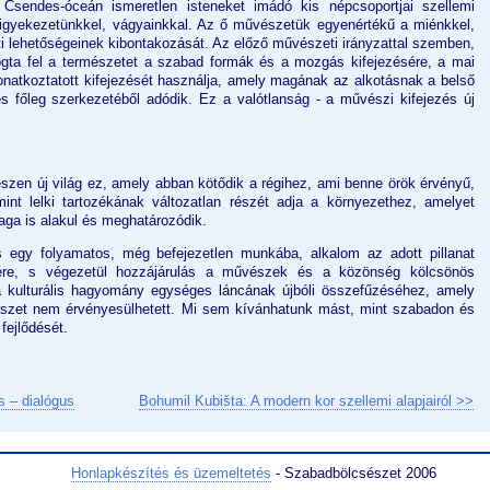
 Csendes-óceán ismeretlen isteneket imádó kis népcsoportjai szellemi
 igyekezetünkkel, vágyainkkal. Az ő művészetük egyenértékű a miénkkel,
i lehetőségeinek kibontakozását. Az előző művészeti irányzattal szemben,
ogta fel a természetet a szabad formák és a mozgás kifejezésére, a mai
natkoztatott kifejezését használja, amely magának az alkotásnak a belső
és főleg szerkezetéből adódik. Ez a valótlanság - a művészi kifejezés új
szen új világ ez, amely abban kötődik a régihez, ami benne örök érvényű,
nt lelki tartozékának változatlan részét adja a környezethez, amelyet
aga is alakul és meghatározódik.
ás egy folyamatos, még befejezetlen munkába, alkalom az adott pillanat
ére, s végezetül hozzájárulás a művészek és a közönség kölcsönös
a kulturális hagyomány egységes láncának újbóli összefűzéséhez, amely
szet nem érvényesülhetett. Mi sem kívánhatunk mást, mint szabadon és
fejlődését.
s – dialógus
Bohumil Kubišta: A modern kor szellemi alapjairól >>
Honlapkészítés és üzemeltetés
- Szabadbölcsészet 2006