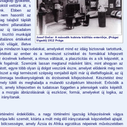
ilágkép gyökereit,
któl vettünk át, s
dunk. Ebben az
 nem hasonlít az
g talajból táplált
elmi pillanatában
az új társadalom
 tisztító munkáját
Josef Gočar: A második kubista kiállítás enteriőrje, (Prágai
ltalános értékeket
Vigadó) 1912 Prága
ó világát, illetve
álja mindazon kapcsolatokat, amelyeket mind ez idáig biztosnak tartottunk,
értékeli az ember és a természet színekkel és formákkal kifejezett
 érzelmek kellemét, a ritmus váltását, a plaszticitás és a sík képzetét, a
k fogalmát. Szemünk lassan megtanul másként látni, mint ahogyan az
tott, egyre több olyan új dolgot veszünk észre, amelyet elődeink még nem
szet a régi természeti szépség romjaiból építi már új életfelfogását, az új
et önmaga tevékenységének és érzéseinek kifejezésével. Késztetést érez
amely túléli és meghaladja a mulandó szubjektum létezését. Erősödik a
tti, amely kifejezetten és tudatosan független a jelenségek valós képétől.
 a mozgás ábrázolásának új eszközei, formái, amelyeket új logika, az
k irányítanak.
rténelmi érdeklődés, a nagy történelmi igazság kifejezésének vágya
rópa lelki szemét, kitárta a múlt még élő irányzatainak képzeletbeli ajtaját.
s bölcsességre, amely Ázsia és Afrika egzotikus népeinek művészetében