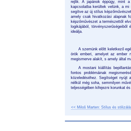
rejlik. A japánok éppúgy, mint a
kapcsolatba kerültek velünk, a mi
segítve az új stílus képzőművészet
amely csak hivatkozási alapnak f
képzőművészet a természettől elvo
logikájából, törvényszerűségeiből 
ideálja.
A szemünk előtt keletkező egé
örök emberi, amelyet az ember mi
megismerve alakít, s amely által m
A mostani kiállítás bepillant
fontos problémáinak megismerés
közeledéséhez. Segítséget nyújt 
nélkül még soha, semmilyen művé
teljességében kifejezni korunkat és 
<< Miloš Marten: Stílus és stilizálá