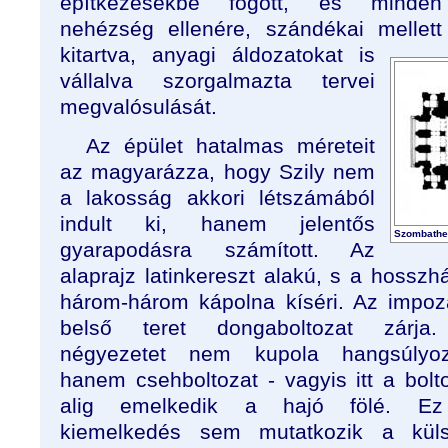
építkezésekbe fogott, és minden
nehézség ellenére, szándékai mellett
kitartva, anyagi áldozatokat is
vállalva szorgalmazta tervei
megvalósulását.
Az épület hatalmas méreteit
az magyarázza, hogy Szily nem
a lakosság akkori létszámából
indult ki, hanem jelentős
Szombathel
gyarapodásra számított. Az
alaprajz latinkereszt alakú, s a hosszh
három-három kápolna kíséri. Az impo
belső teret dongaboltozat zárja
négyezetet nem kupola hangsúlyoz
hanem csehboltozat - vagyis itt a bolt
alig emelkedik a hajó fölé. E
kiemelkedés sem mutatkozik a küls