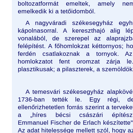
boltozatformát emeltek, amely ne
emelkedik ki a tetőidomból.
A nagyváradi székesegyház egyhaj
kápolnasorral. A kereszthajó alig 
vonalából, de szerepel az alapraj
felépítést. A főhomlokzat kéttornyos; 
ferdén csatlakoznak a tornyok. Az
homlokzatot fent oromzat zárja l
plasztikusak; a pilaszterek, a szemöldök
A temesvári székesegyház alapkövé
1736-ban tették le. Egy régi, d
ellenőrizhetetlen forrás szerint a terveke
a „híres bécsi császári építész
Emmanuel Fischer de Erlach készítette"
Az adat hitelessége mellett szól, hogy a