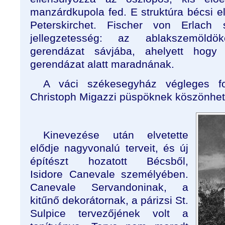
manzárdkupola fed. E struktúra bécsi e
Peterskirchet. Fischer von Erlach 
jellegzetesség: az ablakszemöld
gerendázat sávjába, ahelyett hog
gerendázat alatt maradnának.
A váci székesegyház végleges fo
Christoph Migazzi püspöknek köszönhet
Kinevezése után elvetette
elődje nagyvonalú terveit, és új
építészt hozatott Bécsből,
Isidore Canevale személyében.
Canevale Servandoninak, a
kitűnő dekorátornak, a párizsi St.
Sulpice tervezőjének volt a