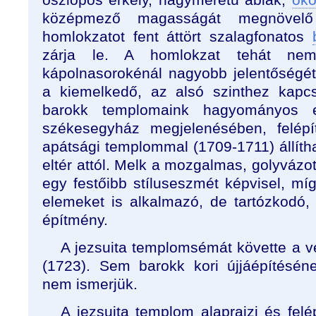
középmező magasságát megnövel
homlokzatot fent áttört szalagfonatos
zárja le. A homlokzat tehát ne
kápolnasorokénál nagyobb jelentőségé
a kiemelkedő, az alsó szinthez kap
barokk templomaink hagyományos e
székesegyház megjelenésében, felép
apátsági templommal (1709-1711) állíth
eltér attól. Melk a mozgalmas, golyvázo
egy festőibb stíluseszmét képvisel, mí
elemeket is alkalmazó, de tartózkodó,
építmény.
A jezsuita templomsémát követte a 
(1723). Sem barokk kori újjáépítéséne
nem ismerjük.
A jezsuita templom alaprajzi és fel