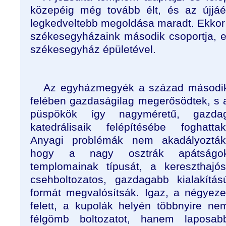
közepéig még tovább élt, és az újjá
legkedveltebb megoldása maradt. Ekkor 
székesegyházaink második csoportja, e
székesegyház épületével.
Az egyházmegyék a század másodi
felében gazdaságilag megerősödtek, s 
püspökök így nagyméretű, gazda
katedrálisaik felépítésébe foghattak
Anyagi problémák nem akadályozták
hogy a nagy osztrák apátságo
templomainak típusát, a kereszthajós
csehboltozatos, gazdagabb kialakítás
formát megvalósítsák. Igaz, a négyeze
felett, a kupolák helyén többnyire ne
félgömb boltozatot, hanem laposab