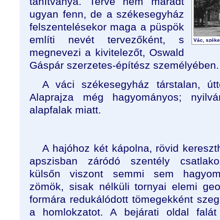
tanítványa. Terve nem maradt
ugyan fenn, de a székesegyház
felszentelésekor maga a püspök
említi nevét tervezőként, s
Vác, szék
megnevezi a kivitelezőt, Oswald
Gáspár szerzetes-építész személyében.
A váci székesegyház társtalan, út
Alaprajza még hagyományos; nyilvá
alapfalak miatt.
A hajóhoz két kápolna, rövid kereszt
apszisban záródó szentély csatlako
külsőn viszont semmi sem hagyom
zömök, sisak nélküli tornyai elemi geo
formára redukálódott tömegekként szeg
a homlokzatot. A bejárati oldal falá