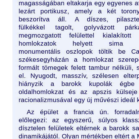
magasságában eltakarja egy egyenes at
lezárt portikusz, amely a két toron
beszorítva áll. A díszes, pilaszter
fülkékkel tagolt, golyvázott párká
megmozgatott felülettel kialakított
homlokzatok helyett sima tö
monumentális oszlopok töltik be Ca
székesegyházán a homlokzat szerep
formált tömegek felett tambur nélküli, 
el. Nyugodt, masszív, szélesen elte
hiányzik a barokk kupolák égbe
oldalhomlokzat és az apszis külseje 
racionalizmusával egy új művészi ideál k
Az épület a francia ún. forradalm
előlegezi: az egyszerű, súlyos klass
dísztelen felületek eltérnek a barokk s
dinamikájától. Olyan mértékben eltért a 