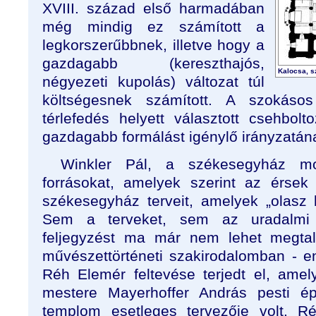
XVIII. század első harmadában
még mindig ez számított a
legkorszerűbbnek, illetve hogy a
gazdagabb (kereszthajós,
Kalocsa, s
négyezeti kupolás) változat túl
költségesnek számított. A szokásos
térlefedés helyett választott csehbolt
gazdagabb formálást igénylő irányzatána
Winkler Pál, a székesegyház mon
forrásokat, amelyek szerint az érse
székesegyház terveit, amelyek „olasz b
Sem a terveket, sem az uradalmi l
feljegyzést ma már nem lehet megtaláln
művészettörténeti szakirodalomban - 
Réh Elemér feltevése terjedt el, ame
mestere Mayerhoffer András pesti ép
templom esetleges tervezője volt. Ré