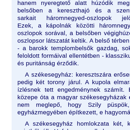
hanem nyeregtető alatt húzódik meg
belsőben a kereszthajó és a szent
sarkait háromnegyed-oszlopok jelöl
Ezek, a kápolnák közötti háromnegy
oszlopok sorával, a belsőben végighú
oszlopsor látszatát keltik. A belső térben
- a barokk templombelsők gazdag, sok
feloldott formáival ellentétben - klassz
és puritánság érződik.
A székesegyház: keresztszára erőse
pedig két torony járul. A kupola elma
ízlésnek tett engedménynek számít.
közepe óta a magyar székesegyházak é
nem meglepő, hogy Szily püspök,
egyházmegyében építkezett, e hagyomá
A székesegyház homlokzata két, 