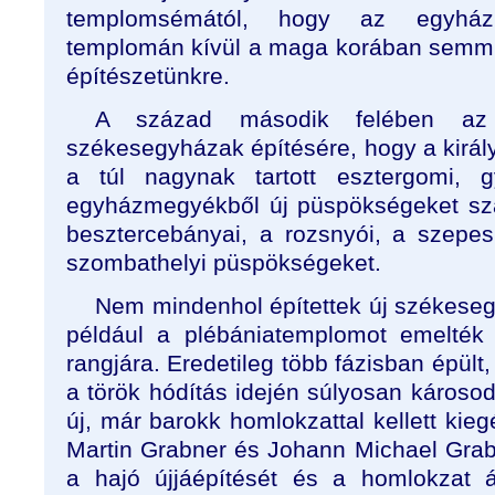
templomsémától, hogy az egyhá
templomán kívül a maga korában semmi
építészetünkre.
A század második felében az 
székesegyházak építésére, hogy a kirá
a túl nagynak tartott esztergomi, g
egyházmegyékből új püspökségeket szakí
besztercebányai, a rozsnyói, a szepes
szombathelyi püspökségeket.
Nem mindenhol építettek új székeseg
például a plébániatemplomot emelték
rangjára. Eredetileg több fázisban épült
a török hódítás idején súlyosan károsod
új, már barokk homlokzattal kellett kieg
Martin Grabner és Johann Michael Grabn
a hajó újjáépítését és a homlokzat á