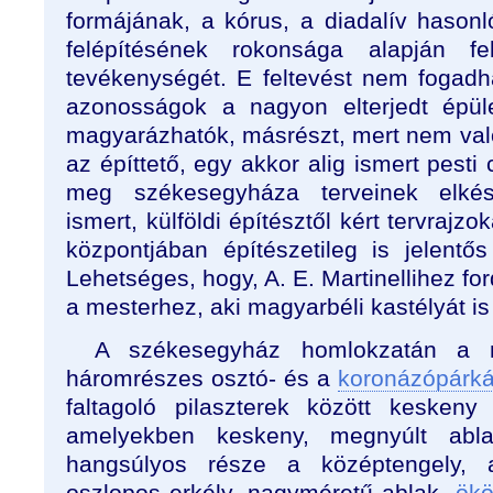
formájának, a kórus, a diadalív haso
felépítésének rokonsága alapján fe
tevékenységét. E feltevést nem fogadha
azonosságok a nagyon elterjedt épüle
magyarázhatók, másrészt, mert nem val
az építtető, egy akkor alig ismert pesti
meg székesegyháza terveinek elkész
ismert, külföldi építésztől kért tervraj
központjában építészetileg is jelentős 
Lehetséges, hogy, A. E. Martinellihez fo
a mesterhez, aki magyarbéli kastélyát is
A székesegyház homlokzatán a m
háromrészes osztó- és a
koronázópárk
faltagoló pilaszterek között keskeny
amelyekben keskeny, megnyúlt abla
hangsúlyos része a középtengely, 
oszlopos erkély, nagyméretű ablak,
ökö