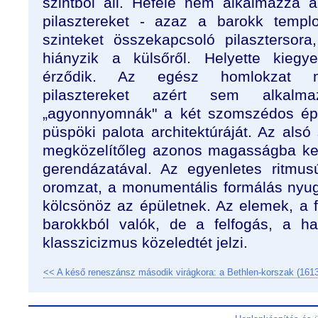
szintből áll. Hefele nem alkalmazza a 
pilasztereket - azaz a barokk templ
szinteket összekapcsoló pilasztersor
hiányzik a külsőről. Helyette kiegy
érződik. Az egész homlokzat m
pilasztereket azért sem alkalm
„agyonnyomnák" a két szomszédos épü
püspöki palota architektúráját. Az alsó
megközelítőleg azonos magasságba kerül
gerendázatával. Az egyenletes ritmu
oromzat, a monumentális formálás nyugo
kölcsönöz az épületnek. Az elemek, a f
barokkból valók, de a felfogás, a h
klasszicizmus közeledtét jelzi.
<< A késő reneszánsz második virágkora: a Bethlen-korszak (161