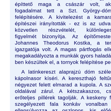
építtető maga a császár volt, ak
fogadalmat tett a Szt. György-dó
felépítésére. A kivitelezést a kamar
építészei irányították - ez is az udva
közvetlen részvételét, különlege
figyelmét bizonyítja. Az építőmeste
Johannes Theodorus Kostka, a tem
igazgatója volt. A magas pártfogás e
megakadályozta a munkák gyors haladásá
ben készültek el, a tornyok felépítése p
A latinkereszt alaprajzú dóm széle
kápolnasor kíséri. A kereszthajó fel
négyezet felett elmarad a kupola. A s
oldalával zárul. A kétszakaszos, cs
erőteljes pillérek tagolják. A keskeny
szegélyezett fala konkáv vonalban
ellensúlyozza az oszlopos, kis előé