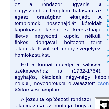
K
ez a rendszer ugyanis a
M
nagyszombati templom hatására az
I
egész országban elterjedt. A
A
B
templomok hosszhajóját kétoldalt
II
kápolnasor kíséri, s kereszthajó,
I
illetve négyezeti kupola nélküli,
I
V
fiókos dongával boltozott teret
alkotnak. Kívül két torony szegélyezi
M
homlokzatukat.
F
É
Ezt a formát mutatja a kalocsai
székesegyház is (1732-1754):
egyhajós, kétoldalt négy-négy kápoln
nélküli, hevederekkel elválasztott
cseh
kéttornyos templom.
A jezsuita építészeti rendszer
alkalmazása azt mutatja, hogy a