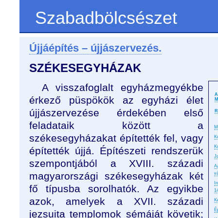
Szabadbölcsészet
Újjáépítés – újjászervezés.
SZÉKESEGYHÁZAK
A visszafoglalt egyházmegyékbe
A
érkező püspökök az egyházi élet
M
újjászervezése érdekében első
R
feladataik között a
M
székesegyházakat építették fel, vagy
K
K
építették újjá. Építészeti rendszerük
J
szempontjából a XVIII. századi
A
magyarországi székesegyházak két
v
I
fő típusba sorolhatók. Az egyikbe
1
azok, amelyek a XVII. századi
K
É
jezsuita templomok sémáját követik;