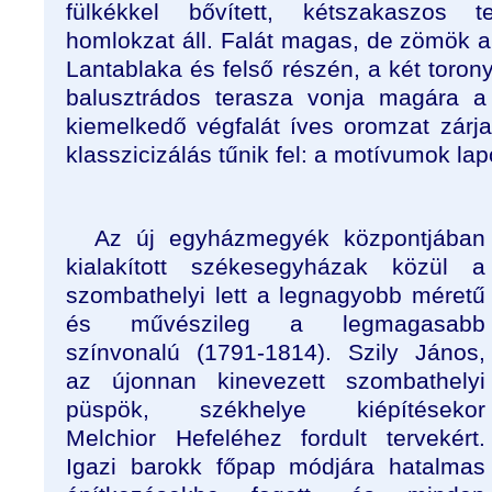
fülkékkel bővített, kétszakaszos 
homlokzat áll. Falát magas, de zömök ar
Lantablaka és felső részén, a két torony 
balusztrádos terasza vonja magára a 
kiemelkedő végfalát íves oromzat zárja
klasszicizálás tűnik fel: a motívumok la
Az új egyházmegyék központjában
kialakított székesegyházak közül a
szombathelyi lett a legnagyobb méretű
és művészileg a legmagasabb
színvonalú (1791-1814). Szily János,
az újonnan kinevezett szombathelyi
püspök, székhelye kiépítésekor
Melchior Hefeléhez fordult tervekért.
Igazi barokk főpap módjára hatalmas