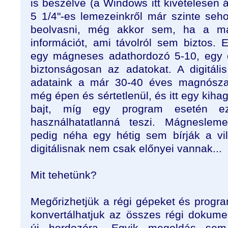
is beszélve (a Windows itt kivételesen
5 1/4"-es lemezeinkről már szinte seh
beolvasni, még akkor sem, ha a má
információt, ami távolról sem biztos. 
egy mágneses adathordozó 5-10, egy o
biztonságosan az adatokat. A digitáli
adataink a már 30-40 éves magnósza
még épen és sértetlenül, és itt egy ki
bajt, míg egy program esetén e
használhatatlanná teszi. Mágnesleme
pedig néha egy hétig sem bírják a vi
digitálisnak nem csak előnyei vannak...
Mit tehetünk?
Megőrizhetjük a régi gépeket és progr
konvertálhatjuk az összes régi dokum
új hordozóra. Egyik megoldás sem