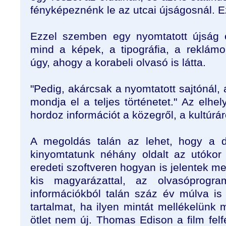
fényképeznénk le az utcai újságosnál. E
Ezzel szemben egy nyomtatott újság 
mind a képek, a tipográfia, a reklá
úgy, ahogy a korabeli olvasó is látta.
"Pedig, akárcsak a nyomtatott sajtónál,
mondja el a teljes történetet." Az elhel
hordoz információt a közegről, a kultúrá
A megoldás talán az lehet, hogy a dig
kinyomtatunk néhány oldalt az utókor
eredeti szoftveren hogyan is jelentek me
kis magyarázattal, az olvasóprogram
információkból talán száz év múlva is
tartalmat, ha ilyen mintát mellékelünk
ötlet nem új. Thomas Edison a film fe