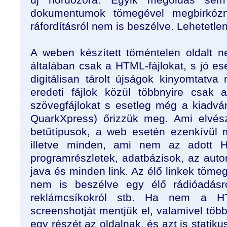
dokumentumok tömegével megbirkózn
ráfordításról nem is beszélve. Lehetetlen
A weben készített töméntelen oldalt 
általában csak a HTML-fájlokat, s jó e
digitálisan tárolt újságok kinyomtatv
eredeti fájlok közül többnyire csak 
szövegfájlokat s esetleg még a kiadván
QuarkXpress) őrizzük meg. Ami elvész
betűtípusok, a web esetén ezenkívül 
illetve minden, ami nem az adott HT
programrészletek, adatbázisok, az auto
java és minden link. Az élő linkek töm
nem is beszélve egy élő rádióadásr
reklámcsíkokról stb. Ha nem a H
screenshotját mentjük el, valamivel töb
egy részét az oldalnak, és azt is statik