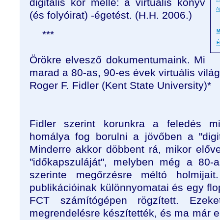
digitális kor mellé: a virtuális könyv
A
(és folyóirat) -égetést. (H.H. 2006.)
***
M
É
Örökre elvesző dokumentumaink. Mi
marad a 80-as, 90-es évek virtuális vilá
Roger F. Fidler (Kent State University)*
Fidler szerint korunkra a feledés m
homálya fog borulni a jövőben a "digit
Minderre akkor döbbent rá, mikor előve
"időkapszuláját", melyben még a 80-
szerinte megőrzésre méltó holmijait
publikációinak különnyomatai és egy fl
FCT számítógépen rögzített. Ezek
megrendelésre készítették, és ma már 