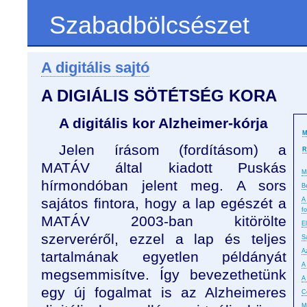
Szabadbölcsészet
A digitális sajtó
A DIGIÁLIS SÖTÉTSÉG KORA
A digitális kor Alzheimer-kórja
M
Jelen írásom (fordításom) a
R
MATÁV által kiadott Puskás
M
hírmondóban jelent meg. A sors
B
sajátos fintora, hogy a lap egészét a
A
f
MATÁV 2003-ban kitörölte
E
szerveréről, ezzel a lap és teljes
S
A
tartalmának egyetlen példányát
A 
megsemmisítve. Így bevezethetünk
A 
egy új fogalmat is az Alzheimeres
C
M