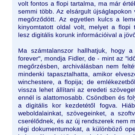
volt fontos a flopi tartalma, ma már ért
semmi több. Az elsárgult újságlapokon 
megőrződött. Az egyetlen kulcs a le
kinyomtatott oldal volt, melyet a flopi 
lesz digitális korunk információival a jö
Ma számtalanszor hallhatjuk, hogy a di
forever", mondja Fidler, de - mint az "i
megőrzésben, archiválásban nem feltét
mindenki tapasztalhatta, amikor elvesz
winchestere, a flopija; de emlékezetb
vissza lehet állítani az eredeti szöveget
ennél is alattomosabb. Csöndben és fol
a digitális kor kezdetétől fogva. Hiá
weboldalainkat, szövegeinket, a szof
cserélődnek, és az új rendszerek nem m
régi dokumentumokat, a különböző ope