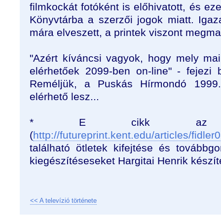
filmkockát fotóként is előhivatott, és e
Könyvtárba a szerzői jogok miatt. Igaza 
mára elveszett, a printek viszont megma
"Azért kíváncsi vagyok, hogy mely ma
elérhetőek 2099-ben on-line" - fejezi 
Reméljük, a Puskás Hírmondó 1999
elérhető lesz...
* E cikk az ő
(
http://futureprint.kent.edu/articles/fidler
található ötletek kifejtése és továbbg
kiegészítéseseket Hargitai Henrik készít
<< A televízió története