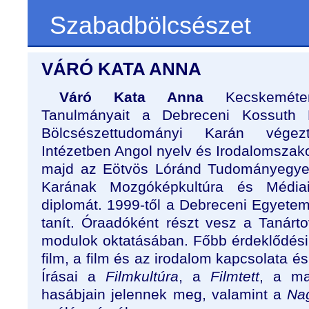
Szabadbölcsészet
VÁRÓ KATA ANNA
Váró Kata Anna
Kecskeméten
Tanulmányait a Debreceni Kossuth
Bölcsészettudományi Karán végez
Intézetben Angol nyelv és Irodalomszako
majd az Eötvös Lóránd Tudományegye
Karának Mozgóképkultúra és Médiai
diplomát. 1999-től a Debreceni Egyetem
tanít. Óraadóként részt vesz a Tanár
modulok oktatásában. Főbb érdeklődési t
film, a film és az irodalom kapcsolata és
Írásai a
Filmkultúra
, a
Filmtett
, a ma
hasábjain jelennek meg, valamint a
Nag