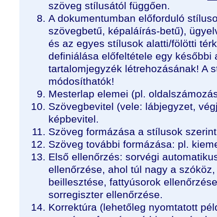
szöveg stílusától függően.
A dokumentumban előforduló stílusok
szövegbetű, képaláírás-betű), ügy
és az egyes stílusok alatti/fölötti té
definiálása előfeltétele egy későbbi
tartalomjegyzék létrehozásának! A s
módosíthatók!
Mesterlap elemei (pl. oldalszámozás,
Szövegbevitel (vele: lábjegyzet, vég
képbevitel.
Szöveg formázása a stílusok szerint
Szöveg további formázása: pl. kiem
Első ellenőrzés: sorvégi automatiku
ellenőrzése, ahol túl nagy a szóköz,
beillesztése, fattyúsorok ellenőrzése
sorregiszter ellenőrzése.
Korrektúra (lehetőleg nyomtatott pél