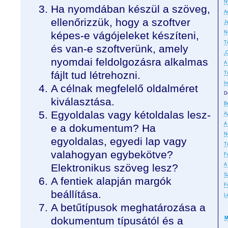
N
Ha nyomdában készül a szöveg,
A
ellenőrizzük, hogy a szoftver
J
képes-e vágójeleket készíteni,
N
T
és van-e szoftverünk, amely
„
nyomdai feldolgozásra alkalmas
A
fájlt tud létrehozni.
T
In
A célnak megfelelő oldalméret
D
kiválasztása.
B
Egyoldalas vagy kétoldalas lesz-
A
A
e a dokumentum? Ha
No
egyoldalas, egyedi lap vagy
T
valahogyan egybekötve?
F
Elektronikus szöveg lesz?
A
S
A fentiek alapján margók
F
beállítása.
L
A betűtípusok meghatározása a
dokumentum típusától és a
M