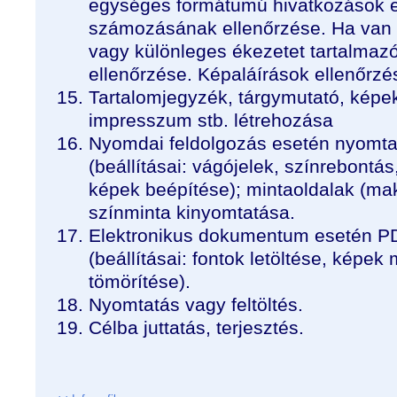
egységes formátumú hivatkozások e
számozásának ellenőrzése. Ha van 
vagy különleges ékezetet tartalmaz
ellenőrzése. Képaláírások ellenőrzé
Tartalomjegyzék, tárgymutató, képek
impresszum stb. létrehozása
Nyomdai feldolgozás esetén nyomtat
(beállításai: vágójelek, színrebontás,
képek beépítése); mintaoldalak (mak
színminta kinyomtatása.
Elektronikus dokumentum esetén PDF
(beállításai: fontok letöltése, képek
tömörítése).
Nyomtatás vagy feltöltés.
Célba juttatás, terjesztés.