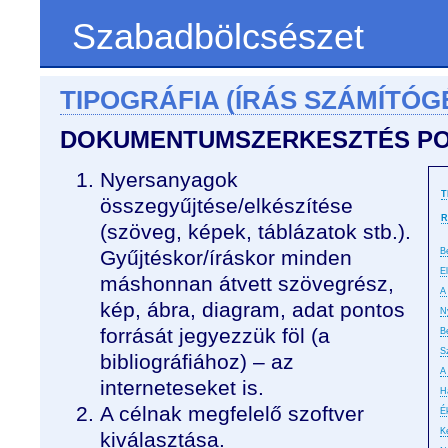
Szabadbölcsészet
TIPOGRÁFIA (ÍRÁS SZÁMÍTÓG
DOKUMENTUMSZERKESZTÉS P
Nyersanyagok
T
összegyűjtése/elkészítése
R
(szöveg, képek, táblázatok stb.).
Gyűjtéskor/íráskor minden
B
E
máshonnan átvett szövegrész,
A 
kép, ábra, diagram, adat pontos
N
forrását jegyezzük föl (a
B
S
bibliográfiához) – az
A
interneteseket is.
H
A célnak megfelelő szoftver
É
K
kiválasztása.