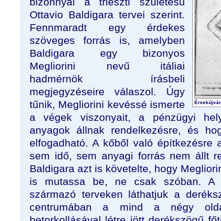
bizonnyal a trieszti születésű
Ottavio Baldigara tervei szerint.
Fennmaradt egy érdekes
szöveges forrás is, amelyben
Baldigara egy bizonyos
Megliorini nevű itáliai
hadmérnök írásbeli
megjegyzéseire válaszol. Úgy
tűnik, Megliorini kevéssé ismerte
Érsekújvár,
a végek viszonyait, a pénzügyi hely
anyagok állnak rendelkezésre, és ho
elfogadható. A kőből való építkezésre 
sem idő, sem anyagi forrás nem állt 
Baldigara azt is követelte, hogy Meglior
is mutassa be, ne csak szóban. A va
származó terveken láthatjuk a deréks
centrumában a mind a négy olda
betorkollásával létre jött derékszögű fő