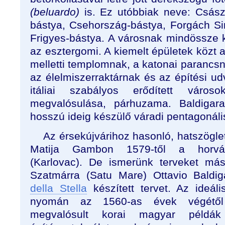
(beluardo)
is. Ez utóbbiak neve: Csász
bástya, Csehország-bástya, Forgách Si
Frigyes-bástya. A városnak mindössze k
az esztergomi. A kiemelt épületek közt a 
melletti templomnak, a katonai parancsn
az élelmiszerraktárnak és az építési ud
itáliai szabályos erődített város
megvalósulása, párhuzama. Baldigar
hosszú ideig készülő váradi pentagonális
Az érsekújvárihoz hasonló, hatszöglet
Matija Gambon 1579-től a horváto
(Karlovac). De ismerünk terveket más
Szatmárra (Satu Mare) Ottavio Baldi
della Stella
készített tervet. Az ideál
nyomán az 1560-as évek végétől
megvalósult korai magyar példák 