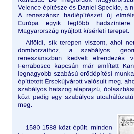
Velence építésze és Daniel Speckle, a 
A reneszánsz hadiépítészet új elmél
Európa egyik legfőbb hadszíntere
Magyarország nyújtott kísérleti terepet.
Alföldi, sík terepen viszont, ahol n
domborzathoz, a szabályos, geom
reneszánszban kedvelt elrendezés v
Ferrabosco kapcsán már említett Kan
legnagyobb szabású erődépítési munka 
építtetett Érsekújvárott valósult meg, ah
szabályos hatszög alaprajzú, óolaszbásty
közt pedig egy szabályos utcahálózatú 
meg.
1580-1588 közt épült, minden