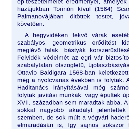
építészetelmélet eredményei, amelyek
hazájukban Torinón kívül (1564) Sca
Palmanovájában öltöttek testet, jó
követően.
A hegyvidéken fekvő várak eseté
szabályos, geometrikus erődítést ki
meglévő falak, bástyák korszerűsítését
Felvidék védelmét az egri vár biztosíto
szabálytalan ötszögletű, újolaszbástyá
Ottavio Baldigara 1568-ban keletkezet
még a nyolcvanas években is folytak. A
Haditanács irányításával még szám
folytak javítási munkák, vagy épültek ú
XVII. században sem maradtak abba. A
sokkal nagyobb akadályt jelentettek
szemben, de sok múlt a végvári hader
elmaradásán is, így sajnos sokszor 