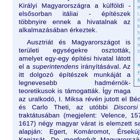
K
Királyi Magyarországra a külföldi -
M
elsősorban itáliai - építészek
I
többnyire ennek a hivatalnak az
A
B
alkalmazásában érkeztek.
II
I
Ausztriát és Magyarországot is
I
területi egységekre osztották,
V
amelyet egy-egy építési hivatal látott
el a
superintendens
irányításával. Az
M
itt dolgozó építészek munkáját a
F
É
legnevesebb hadmérnök-
teoretikusok is támogatták. Így maga
az uralkodó, I. Miksa révén jutott el 
és Carlo Theti, az utóbbi
Discorsi
traktátusában (megjelent: Velence, 1
1617) négy magyar várat is elemzett saj
alapján: Egert, Komáromot, Érsek
Kanizsát. De megfordult Magyarorsz