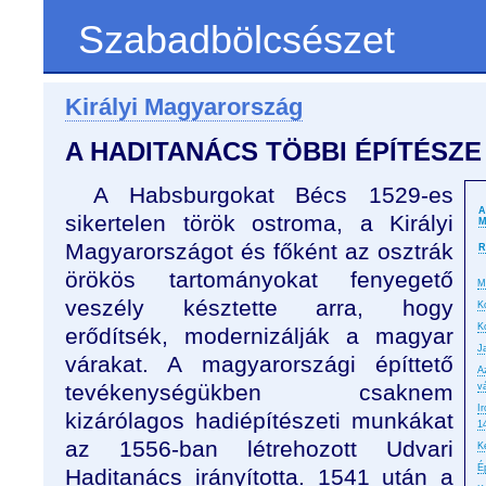
Szabadbölcsészet
Királyi Magyarország
A HADITANÁCS TÖBBI ÉPÍTÉSZE
A Habsburgokat Bécs 1529-es
A
sikertelen török ostroma, a Királyi
M
Magyarországot és főként az osztrák
R
örökös tartományokat fenyegető
M
veszély késztette arra, hogy
K
K
erődítsék, modernizálják a magyar
J
várakat. A magyarországi építtető
A
tevékenységükben csaknem
v
I
kizárólagos hadiépítészeti munkákat
1
az 1556-ban létrehozott Udvari
K
É
Haditanács irányította. 1541 után a