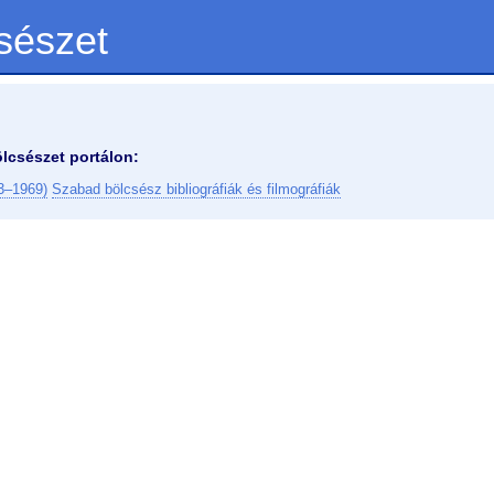
sészet
lcsészet portálon:
63–1969)
Szabad bölcsész bibliográfiák és filmográfiák