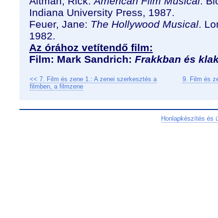
Altman, Rick:
American Film Musical
. B
Indiana University Press, 1987.
Feuer, Jane:
The Hollywood Musical
. L
1982.
Az órához vetítendő film:
Film: Mark Sandrich:
Frakkban és kla
<< 7. Film és zene 1.: A zenei szerkesztés a
9. Film és z
filmben, a filmzene
Honlapkészítés és 