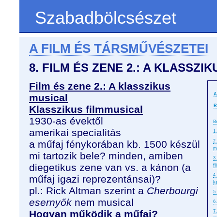
Szabadbölcsészet
A FILM ÉS TÁRSMŰVÉSZETEI
8. FILM ÉS ZENE 2.: A KLASSZI
Film és zene 2.: A klasszikus
A
musical
R
Klasszikus filmmusical
1930-as évektől
B
amerikai specialitás
1.
a műfaj fénykorában kb. 1500 készül
2
m
mi tartozik bele? minden, amiben
3
diegetikus zene van vs. a kánon (a
f
4
műfaj igazi reprezentánsai)?
k
pl.: Rick Altman szerint a
Cherbourgi
5
esernyők
nem musical
6
Hogyan működik a műfaj?
7