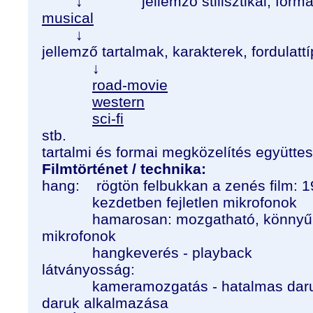
↓ jellemző stilisztikai, formai 
musical
↓
jellemző tartalmak, karakterek, fordulatt
↓
road-movie
western
sci-fi
stb.
tartalmi és formai megközelítés együttes
Filmtörténet / technika:
hang: rögtön felbukkan a zenés film: 1
kezdetben fejletlen mikrofonok
hamarosan: mozgatható, könnyű, irá
mikrofonok
hangkeverés - playback
látványosság:
kameramozgatás - hatalmas daruk, 
daruk alkalmazása