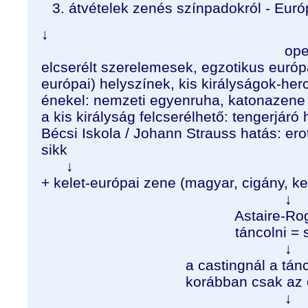
átvételek zenés színpadokról - Eur
↓
operett hagy
elcserélt szerelemesek, egzotikus európ
európai) helyszínek, kis királyságok-he
énekel: nemzeti egyenruha, katonazene
a kis királyság felcserélhető: tengerjáró 
Bécsi Iskola / Johann Strauss hatás: ero
sikk
↓
+ kelet-európai zene (magyar, cigány, ke
↓
Astaire-Rogers tá
táncolni = szerelme
↓
a castingnál a tánctudás 
korábban csak az énekha
↓