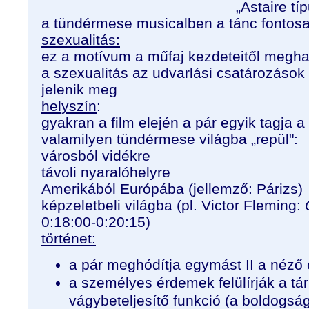
„Astaire típu
a tündérmese musicalben a tánc fontosa
szexualitás:
ez a motívum a műfaj kezdeteitől megha
a szexualitás az udvarlási csatározások
jelenik meg
helyszín
:
gyakran a film elején a pár egyik tagja 
valamilyen tündérmese világba „repül":
városból vidékre
távoli nyaralóhelyre
Amerikából Európába (jellemző: Párizs)
képzeletbeli világba (pl. Victor Fleming:
Ó
0:18:00-0:20:15)
történet:
a pár meghódítja egymást II a néző
a személyes érdemek felülírják a tá
vágybeteljesítő funkció (a boldogsá