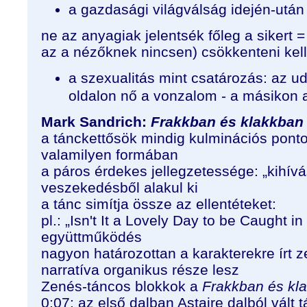
a gazdasági világválság idején-után
ne az anyagiak jelentsék főleg a sikert 
az a nézőknek nincsen) csökkenteni kell
a szexualitás mint csatározás: az ud
oldalon nő a vonzalom - a másikon a
Mark Sandrich:
Frakkban és klakkban
a tánckettősök mindig kulminációs ponto
valamilyen formában
a páros érdekes jellegzetessége: „kihívá
veszekedésből alakul ki
a tánc simítja össze az ellentéteket:
pl.: „Isn't It a Lovely Day to be Caught in
együttműködés
nagyon határozottan a karakterekre írt 
narratíva organikus része lesz
Zenés-táncos blokkok a
Frakkban és kl
0:07: az első dalban Astaire dalból vált 