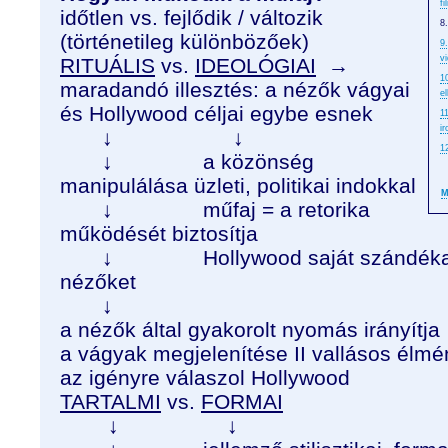
f
időtlen vs. fejlődik / változik
8
(történetileg különbözőek)
9
vi
RITUÁLIS
vs.
IDEOLÓGIAI
→
1
maradandó illesztés: a nézők vágyai
e
és Hollywood céljai egybe esnek
1
i
↓ ↓
1
↓ a közönség
manipulálása üzleti, politikai indokkal
M
↓ műfaj = a retorika
működését biztosítja
↓ Hollywood saját szándéka szer
nézőket
↓
a nézők által gyakorolt nyomás irányítja
a vágyak megjelenítése II vallásos élmé
az igényre válaszol Hollywood
TARTALMI
vs.
FORMAI
↓ ↓