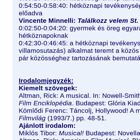
0:54:50-0:58:40: hétköznapi tevékenysé
előadva
Vincente Minnelli:
Találkozz velem St
0:02:50-0:04:20: gyermek és öreg egyará
hétköznapoknak
0:42:30-0:46:45: a hétköznapi tevékenys
villamosutazás) alkalmat teremt a közös
pár közösséghez tartozásának bemutat
Irodalomjegyzék:
Kiemelt szövegek:
Altman, Rick: A musical. In: Nowell-Smit
Film Enciklopédia
. Budapest: Glória Kia
Kömlődi Ferenc: Táncolj, Hollywood! A m
Filmvilág
(1993/7.) pp. 48-51.
Ajánlott irodalom:
Miklós Tibor:
Musical!
Budapest: Novella