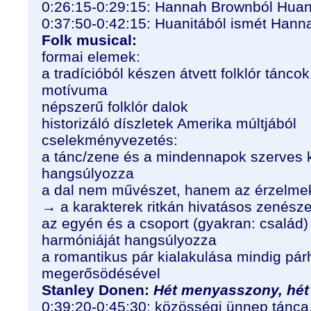
0:26:15-0:29:15: Hannah Brownból Huani
0:37:50-0:42:15: Huanitából ismét Hann
Folk musical:
formai elemek:
a tradícióból készen átvett folklór tánco
motívuma
népszerű folklór dalok
historizáló díszletek Amerika múltjából
cselekményvezetés:
a tánc/zene és a mindennapok szerves 
hangsúlyozza
a dal nem művészet, hanem az érzelmek
→ a karakterek ritkán hivatásos zenész
az egyén és a csoport (gyakran: család)
harmóniáját hangsúlyozza
a romantikus pár kialakulása mindig p
megerősödésével
Stanley Donen:
Hét menyasszony, hét
0:39:20-0:45:30: közösségi ünnep tánca