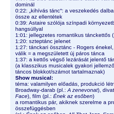
dominál
0:22: „kihívás tánc": a veszekedés dalba
össze az ellentétek
0:39: Astaire szólója színpadi környezet
hangsúllyal
1:01: jellegzetes romantikus tánckettős 
1:20: szteptánc jelenet
1:27: tánckari össztánc - Rogers énekel
válik = a megszületett új páros tánca
1:37: a kettős végső lezárását jelentő tá
(a klasszikus musicalek gyakori jellemz
táncos blokkot/számot tartalmaznak)
Show musical:
téma: valamilyen előadás, produkció lé
Broadway-darab (pl.:
A zenevonat
), div
Face
), film (pl.:
Ének az esőben
)
a romantikus pár, akiknek szerelme a pr
összefüggésben