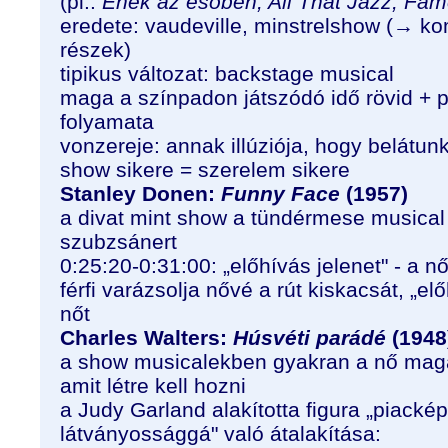
(pl.:
Ének az esőben, All That Jazz, Fa
eredete: vaudeville, minstrelshow (→ k
részek)
tipikus változat: backstage musical
maga a színpadon játszódó idő rövid + p
folyamata
vonzereje: annak illúziója, hogy belátun
show sikere = szerelem sikere
Stanley Donen:
Funny Face
(1957)
a divat mint show a tündérmese musical 
szubzsánert
0:25:20-0:31:00: „előhívás jelenet" - a n
férfi varázsolja nővé a rút kiskacsát, „elő
nőt
Charles Walters:
Húsvéti parádé
(1948
a show musicalekben gyakran a nő maga
amit létre kell hozni
a Judy Garland alakította figura „piacké
látványossággá" való átalakítása: