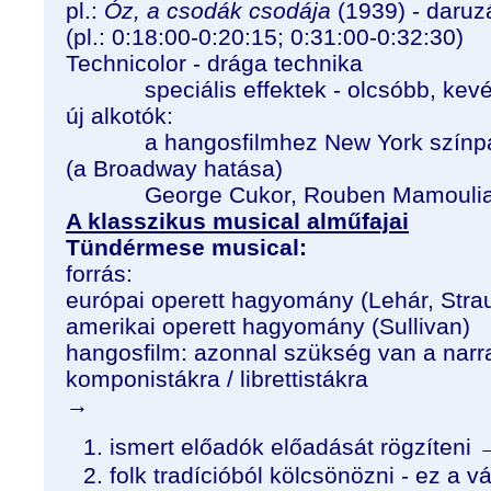
pl.:
Óz, a csodák csodája
(1939) - daruz
(pl.: 0:18:00-0:20:15; 0:31:00-0:32:30)
Technicolor - drága technika
speciális effektek - olcsóbb, kevé
új alkotók:
a hangosfilmhez New York színpada
(a Broadway hatása)
George Cukor, Rouben Mamoulian, 
A klasszikus musical alműfajai
Tündérmese musical:
forrás:
európai operett hagyomány (Lehár, Stra
amerikai operett hagyomány (Sullivan)
hangosfilm: azonnal szükség van a nar
komponistákra / librettistákra
→
ismert előadók előadását rögzíteni 
folk tradícióból kölcsönözni - ez a v