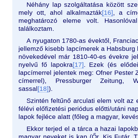
Néhány lap szolgáltatása között szer
mely ott, ahol alkalmazták
[16]
, a címo
meghatározó eleme volt. Hasonlóva
találkoztam.
A nyugaton 1780-as évektől, Francia
jellemző kisebb lapcímerek a Habsburg 
növekedével már 1810-40-es évekre je
nyelvű fő lapokra
[17]
. Ezek (és előde
lapcímerrel jelentek meg: Ofner Pester
címerrel), Pressburger Zeitung, W
sassal
[18]
).
Szintén feltűnő arculati elem volt az 
félévi előfizetési periódus előtti/utáni 
lapok fejléce alatt (főleg a magyar, kev
Ekkor terjed el a tárca a hazai lapo
magyar neveket is kap (Őr, Kis Futár, Tá