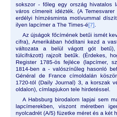
sokszor - főleg egy ország hivatalos 
város címereit idézték. (A Temesvarer
erdélyi hímzésminta motívummal díszíti
ilyen lapcímer a The Times-é
[7]
.
Az újságok főcímének betűi ismét keve
cifra), Amerikában hódítani kezd a vas
változata a belül vágott gót betű),
túlcifrázott) rajzolt betűk. (Érdekes, 
Register 1785-ös fejléce (lapcímer, s
1814-ben a - valószínűleg hasonló bef
Général de France címoldalán köszön
1720-tól (Daily Journal) 3, a korszak
oldalon), címlapjukon tele hirdetéssel.
A Habsburg birodalom lapjai sem ma
lapcímerekben, viszont méretben ig
nyolcadrét (A/5) füzetke méret és a két 