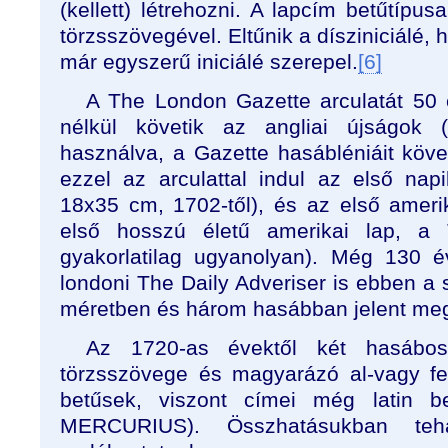
(kellett) létrehozni. A lapcím betűtípu
törzsszövegével. Eltűnik a dísziniciálé, 
már egyszerű iniciálé szerepel.
[6]
A The London Gazette arculatát 50 é
nélkül követik az angliai újságok
használva, a Gazette hasábléniáit köve
ezzel az arculattal indul az első nap
18x35 cm, 1702-től), és az első amerik
első hosszú életű amerikai lap, a
gyakorlatilag ugyanolyan). Még 130 
londoni The Daily Adveriser is ebben a
méretben és három hasábban jelent me
Az 1720-as évektől két hasábos
törzsszövege és magyarázó al-vagy fe
betűsek, viszont címei még latin b
MERCURIUS). Összhatásukban teh