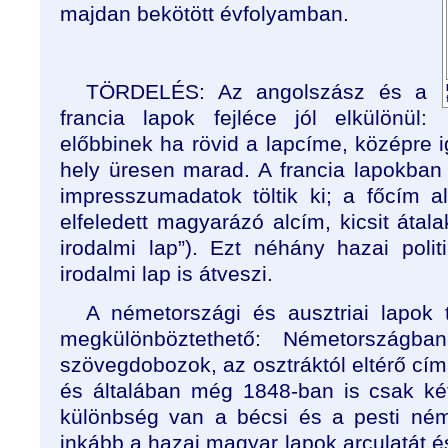
majdan bekötött évfolyamban.
TÖRDELÉS: Az angolszász és a
francia lapok fejléce jól elkülönül:
előbbinek ha rövid a lapcíme, középre ig
hely üresen marad. A francia lapokban 
impresszumadatok töltik ki; a főcím al
elfeledett magyarázó alcím, kicsit átalak
irodalmi lap”). Ezt néhány hazai polit
irodalmi lap is átveszi.
A németországi és ausztriai lapok 
megkülönböztethető: Németországba
szövegdobozok, az osztráktól eltérő cí
és általában még 1848-ban is csak ké
különbség van a bécsi és a pesti ném
inkább a hazai magyar lapok arculatát és