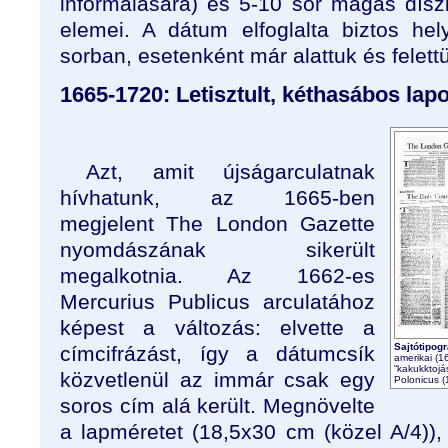
informálására) és 5-10 sor magas díszi
elemei. A dátum elfoglalta biztos he
sorban, esetenként már alattuk és felettü
1665-1720: Letisztult, kéthasábos lap
Azt, amit újságarculatnak
hívhatunk, az 1665-ben
megjelent The London Gazette
nyomdászának sikerült
megalkotnia. Az 1662-es
Mercurius Publicus arculatához
képest a változás: elvette a
Sajtótipog
címcifrázást, így a dátumcsík
amerikai (1
“kakukktojá
közvetlenül az immár csak egy
Polonicus (
soros cím alá került. Megnövelte
a lapméretet (18,5x30 cm (közel A/4)),