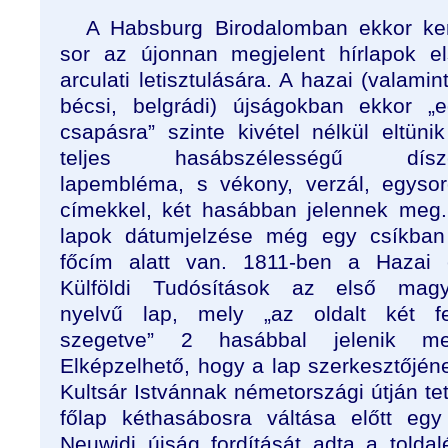
A Habsburg Birodalomban ekkor ke
sor az újonnan megjelent hírlapok e
arculati letisztulására. A hazai (valamin
bécsi, belgrádi) újságokban ekkor „
csapásra” szinte kivétel nélkül eltüni
teljes hasábszélességű dísz
lapembléma, s vékony, verzál, egyso
címekkel, két hasábban jelennek meg
lapok dátumjelzése még egy csíkban
főcím alatt van. 1811-ben a Hazai 
Külföldi Tudósítások az első magy
nyelvű lap, mely „az oldalt két fe
szegetve” 2 hasábbal jelenik me
Elképzelhető, hogy a lap szerkesztőjén
Kultsár Istvánnak németországi útján tet
főlap kéthasábosra váltása előtt egy
Neuwidi újság fordítását adta a told