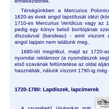
emlékeztetnek.
Térségünkben a Mercurius Polonic
1620-as évek angol lapstílusát idézi (kö
1710-es Mercurius Veridicus vagy az 
pedig egy könyv belső borítójának szerk
díszsávval (bandeau) - amit viszont
angol lapjain nem találunk meg..
1680-tól megritkul, majd az 1720-
nyomdai reklámsor (a nyomdászok segí
első szavának feltüntetése az oldal al
használták, nálunk viszont 1790-ig még e
1720-1780: Lapdíszek, lapcímerek
A csupabetű újságokat már