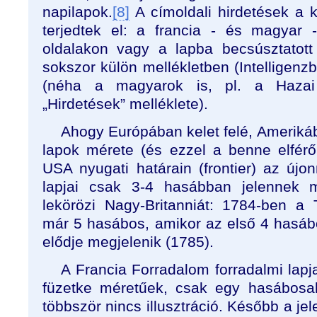
napilapok.
[8]
A címoldali hirdetések a 
terjedtek el: a francia - és magyar 
oldalakon vagy a lapba becsúsztatott
sokszor külön mellékletben (Intelligenzb
(néha a magyarok is, pl. a Hazai 
„Hirdetések” melléklete).
Ahogy Európában kelet felé, Ameriká
lapok mérete (és ezzel a benne elfér
USA nyugati határain (frontier) az újo
lapjai csak 3-4 hasábban jelennek
lekörözi Nagy-Britanniát: 1784-ben a
már 5 hasábos, amikor az első 4 hasáb
elődje megjelenik (1785).
A Francia Forradalom forradalmi lapja
füzetke méretűek, csak egy hasábosa
többször nincs illusztráció. Később a jel