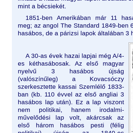
mint a bécsiekét.
1851-ben Amerikában már 11 hasá
meg; az angol The Standard 1849-ben 6
hasábos, de a párizsi lapok általában 3
A 30-as évek hazai lapjai még A/4-
es kéthasábosak. Az első magyar
nyelvű 3 hasábos újság
(valószínűleg) a Kovacsóczy
szerkesztette kassai Szemlélő 1833-
ban (kb. 110 évvel az első angliai 3
hasábos lap után). Ez a lap viszont
nem politikai, hanem irodalmi-
művelődési lap volt, akárcsak az
első három hasábos pesti (félig
politikai) újság, az 1840-es