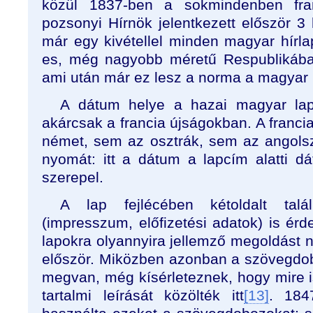
közül 1837-ben a sokmindenben fran
pozsonyi Hírnök jelentkezett először 3
már egy kivétellel minden magyar hírl
es, még nagyobb méretű Respublikába
ami után már ez lesz a norma a magyar 
A dátum helye a hazai magyar lapo
akárcsak a francia újságokban. A franc
német, sem az osztrák, sem az angols
nyomát: itt a dátum a lapcím alatti dá
szerepel.
A lap fejlécében kétoldalt talá
(impresszum, előfizetési adatok) is érde
lapokra olyannyira jellemző megoldást 
először. Miközben azonban a szövegdob
megvan, még kísérleteznek, hogy mire is
tartalmi leírását közölték itt
[13]
. 184