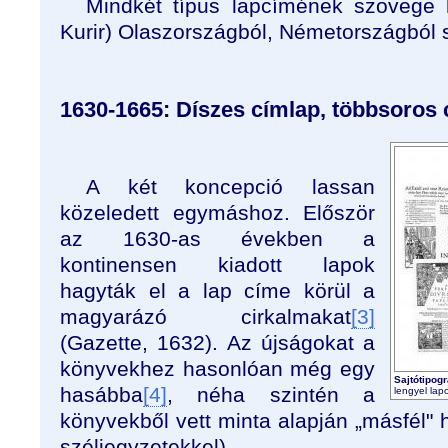
Mindkét típus lapcímének szövege h
Kurir) Olaszországból, Németországból s
1630-1665: Díszes címlap, többsoros
A két koncepció lassan
közeledett egymáshoz. Először
az 1630-as években a
kontinensen kiadott lapok
hagyták el a lap címe körül a
magyarázó cirkalmakat
[3]
(Gazette, 1632). Az újságokat a
könyvekhez hasonlóan még egy
Sajtótipog
hasábba
[4]
, néha szintén a
lengyel lapo
könyvekből vett minta alapján „másfél"
széljegyzetekkel).