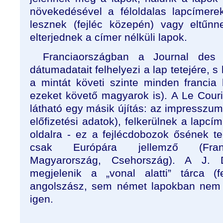
növekedésével a féloldalas lapcímere
lesznek (fejléc közepén) vagy eltűnn
elterjednek a címer nélküli lapok.
Franciaországban a Journal des
dátumadatait felhelyezi a lap tetejére, s
a mintát követi szinte minden francia 
ezeket követő magyarok is). A Le Couri
látható egy másik újítás: az impresszum
előfizetési adatok), felkerülnek a lapcím
oldalra - ez a fejlécdobozok ősének te
csak Európára jellemző (Franci
Magyarország, Csehország). A J. 
megjelenik a „vonal alatti” tárca (
angolszász, sem német lapokban nem t
igen.