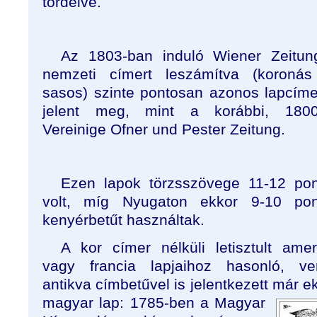
tördelve.
Az 1803-ban induló Wiener Zeitun
nemzeti címert leszámítva (koronás 
sasos) szinte pontosan azonos lapcíme
jelent meg, mint a korábbi, 1800
Vereinige Ofner und Pester Zeitung.
Ezen lapok törzsszövege 11-12 po
volt, míg Nyugaton ekkor 9-10 pon
kenyérbetűt használtak.
A kor címer nélküli letisztult amer
vagy francia lapjaihoz hasonló, ver
antikva címbetűvel is jelentkezett már e
magyar lap: 1785-ben a Magyar