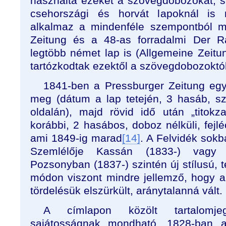
használta ezeket a szövegdobozokat; 
csehországi és horvát lapoknál is 
alkalmaz a mindenféle szempontból m
Zeitung és a 48-as forradalmi Der R
legtöbb német lap is (Allgemeine Zeitun
tartózkodtak ezektől a szövegdobozoktól
1841-ben a Pressburger Zeitung egy 
meg (dátum a lap tetején, 3 hasáb, s
oldalán), majd rövid idő után „titok
korábbi, 2 hasábos, doboz nélküli, fejléc
ami 1849-ig marad
[14]
. A Felvidék sokb
Szemlélője Kassán (1833-) vagy
Pozsonyban (1837-) szintén új stílusú, t
módon viszont mindre jellemző, hogy a
tördelésük elszürkült, aránytalanná vált.
A címlapon közölt tartalomje
sajátosságnak mondható. 1828-ban a