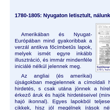
1780-1805: Nyugaton letisztult, nálunk
Amerikában és Nyugat-
Európában mind gyakoribbak a
verzál antikva főcímbetűs lapok,
melyek ismét egyre inkább
illusztráció, és immár mindenféle
iniciálé nélkül jelennek meg.
Sajtótipog
1787), fran
Az angliai (és amerikai)
újságokban megjelennek a címoldali h
hirdetés, s csak utána jönnek a híre
érkező áruk és hajók hirdetéseivel (mind
hajó ikonnal). Egyes lapokból telje
cikkek, hisz jól megélnek írások né