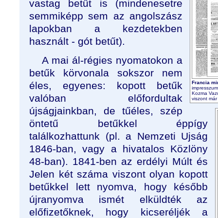
vastag betűt is (mindenesetre
semmiképp sem az angolszász
lapokban a kezdetekben
használt - gót betűt).
A mai ál-régies nyomatokon a
betűk körvonala sokszor nem
éles, egyenes: kopott betűk
Francia mi
impresszum,
Kozma Vazul
valóban előfordultak
viszont már 
újságjainkban, de tűéles, szép
öntetű betűkkel éppígy
találkozhattunk (pl. a Nemzeti Ujság
1846-ban, vagy a hivatalos Közlöny
48-ban). 1841-ben az erdélyi Múlt és
Jelen két száma viszont olyan kopott
betűkkel lett nyomva, hogy később
újranyomva ismét elküldték az
előfizetőknek, hogy kicseréljék a