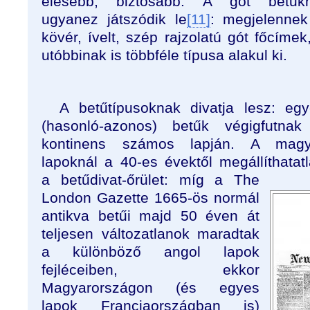
élesebb, biztosabb. A gót betűkn
ugyanez játszódik le
[11]
: megjelennek
kövér, ívelt, szép rajzolatú gót főcímek
utóbbinak is többféle típusa alakul ki.
A betűtípusoknak divatja lesz: eg
(hasonló-azonos) betűk végigfutnak
kontinens számos lapján. A magy
lapoknál a 40-es évektől megállíthatat
a betűdivat-őrület: míg a The
London Gazette 1665-ös normál
antikva betűi majd 50 éven át
teljesen változatlanok maradtak
a különböző angol lapok
fejléceiben, ekkor
Magyarországon (és egyes
lapok Franciaországban is)