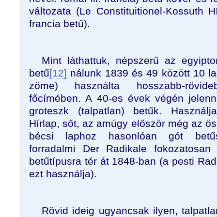
változata (Le Constituitionel-Kossuth Hí
francia betű).
Mint láthattuk, népszerű az egyipto
betű
[12]
nálunk 1839 és 49 között 10 la
zöme) használta hosszabb-rövide
főcímében. A 40-es évek végén jelen
groteszk (talpatlan) betűk. Használj
Hírlap, sőt, az amúgy először még az ös
bécsi laphoz hasonlóan gót betű
forradalmi Der Radikale fokozatosan 
betűtípusra tér át 1848-ban (a pesti Rad
ezt használja).
Rövid ideig ugyancsak ilyen, talpatla