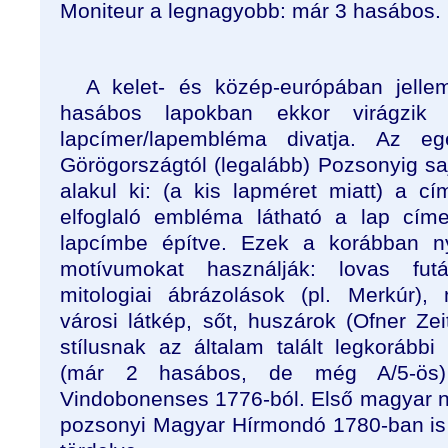
Moniteur a legnagyobb: már 3 hasábos.
A kelet- és közép-európában jelle
hasábos lapokban ekkor virágzik
lapcímer/lapembléma divatja. Az eg
Görögországtól (legalább) Pozsonyig saj
alakul ki: (a kis lapméret miatt) a cí
elfoglaló embléma látható a lap címe
lapcímbe építve. Ezek a korábban ny
motívumokat használják: lovas futár
mitologiai ábrázolások (pl. Merkúr),
városi látkép, sőt, huszárok (Ofner Ze
stílusnak az általam talált legkorább
(már 2 hasábos, de még A/5-ös)
Vindobonenses 1776-ból. Első magyar n
pozsonyi Magyar Hírmondó 1780-ban is e