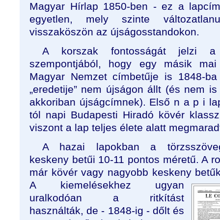
Magyar Hírlap 1850-ben - ez a lapcím
egyetlen, mely szinte változatla
visszaköszön az újságosstandokon.
A korszak fontosságát jelzi a 
szempontjából, hogy egy másik mai
Magyar Nemzet címbetűje is 1848-ba 
„eredetije” nem újságon állt (és nem is
akkoriban újságcímnek). Első n a p i la
tól napi Budapesti Hiradó kövér klasszi
viszont a lap teljes élete alatt megmarad
A hazai lapokban a törzsszöve
keskeny betűi 10-11 pontos méretű. A r
már kövér vagy nagyobb keskeny betűk
A kiemelésekhez ugyan
uralkodóan a ritkítást
használták, de - 1848-ig - dőlt és