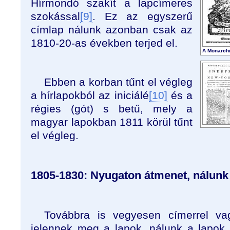
Hírmondó szakít a lapcímeres
szokással
[9]
. Ez az egyszerű
címlap nálunk azonban csak az
1810-20-as években terjed el.
A Monarch
Ebben a korban tűnt el végleg
a hírlapokból az iniciálé
[10]
és a
régies (gót) s betű, mely a
magyar lapokban 1811 körül tűnt
el végleg.
1805-1830: Nyugaton átmenet, nálunk l
Továbbra is vegyesen címerrel va
jelennek meg a lapok, nálunk a lapok