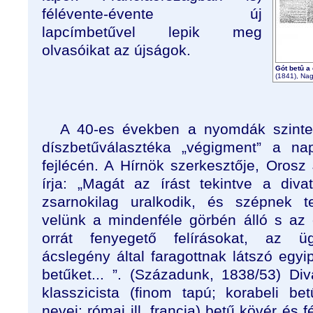
félévente-évente új
lapcímbetűvel lepik meg
olvasóikat az újságok.
Gót betû a
(1841), Nag
A 40-es években a nyomdák szinte 
díszbetűválasztéka „végigment” a nap
fejlécén. A Hírnök szerkesztője, Orosz
írja: „Magát az írást tekintve a divat
zsarnokilag uralkodik, és szépnek tek
velünk a mindenféle görbén álló s az 
orrát fenyegető felírásokat, az üg
ácslegény által faragottnak látszó egyi
betűket... ”. (Századunk, 1838/53) Di
klasszicista (finom tapú; korabeli bet
nevei: római ill. francia) betű kövér és f