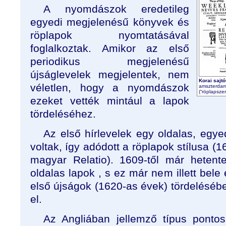
A nyomdászok eredetileg
egyedi megjelenésű könyvek és
röplapok nyomtatásával
foglalkoztak. Amikor az első
periodikus megjelenésű
újságlevelek megjelentek, nem
Korai sajtó
véletlen, hogy a nyomdászok
amszterdami
(“röplapszer
ezeket vették mintául a lapok
tördeléséhez.
Az első hírlevelek egy oldalas, egy
voltak, így adódott a röplapok stílusa (1
magyar Relatio). 1609-től már heten
oldalas lapok , s ez már nem illett bele
első újságok (1620-as évek) tördelésében
el.
Az Angliában jellemző típus ponto