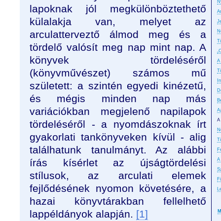
N
lapoknak jól megkülönböztethető
A
külalakja van, melyet az
J
arculatterveztő álmod meg és a
N
T
tördelő valósít meg nap mint nap. A
„
könyvek tördeléséről
A
(könyvművészet) számos mű
T
In
született: a szintén egyedi kinézetű,
D
és mégis minden nap más
B
variációkban megjelenő napilapok
A
A
tördeléséről - a nyomdászoknak írt
No
gyakorlati tankönyveken kívül - alig
T
találhatunk tanulmányt. Az alábbi
F
írás kísérlet az újságtördelési
A
S
stílusok, az arculati elemek
F
fejlődésének nyomon követésére, a
L
hazai könyvtárakban fellelhető
lappéldányok alapján.
[1]
M