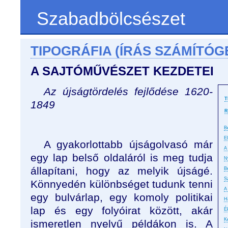
Szabadbölcsészet
TIPOGRÁFIA (ÍRÁS SZÁMÍTÓG
A SAJTÓMŰVÉSZET KEZDETEI
Az újságtördelés fejlődése 1620-
T
1849
R
B
E
A gyakorlottabb újságolvasó már
A 
egy lap belső oldaláról is meg tudja
N
állapítani, hogy az melyik újságé.
B
S
Könnyedén különbséget tudunk tenni
A
egy bulvárlap, egy komoly politikai
H
lap és egy folyóirat között, akár
É
K
ismeretlen nyelvű példákon is. A