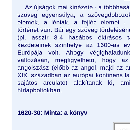
Az újságok mai kinézete - a többhasá
szöveg egyensúlya, a szövegdobozok
elemek, a léniák, a fejléc elemei -
történet van. Bár egy szöveg tördelésén
(pl. asszír 3-4 hasábos ékírásos tá
kezdeteinek színhelye az 1600-as év
Európája volt. Ahogy végighaladun
változásán, megfigyelhető, hogy az
angolszász (előbb az angol, majd az am
XIX. században az európai kontinens lap
sajátos arculatot alakítanak ki, 
hírlapboltokban.
1620-30: Minta: a könyv