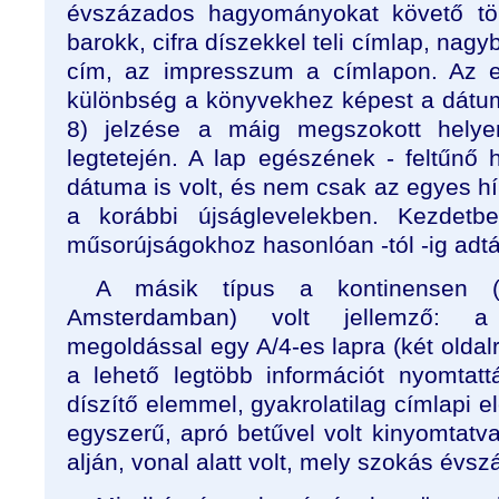
évszázados hagyományokat követő tör
barokk, cifra díszekkel teli címlap, nag
cím, az impresszum a címlapon. Az e
különbség a könyvekhez képest a dátu
8) jelzése a máig megszokott helye
legtetején. A lap egészének - feltűnő he
dátuma is volt, és nem csak az egyes hír
a korábbi újságlevelekben. Kezdet
műsorújságokhoz hasonlóan -tól -ig adt
A másik típus a kontinensen (
Amsterdamban) volt jellemző: a
megoldással egy A/4-es lapra (két olda
a lehető legtöbb információt nyomtat
díszítő elemmel, gyakrolatilag címlapi e
egyszerű, apró betűvel volt kinyomtatv
alján, vonal alatt volt, mely szokás év