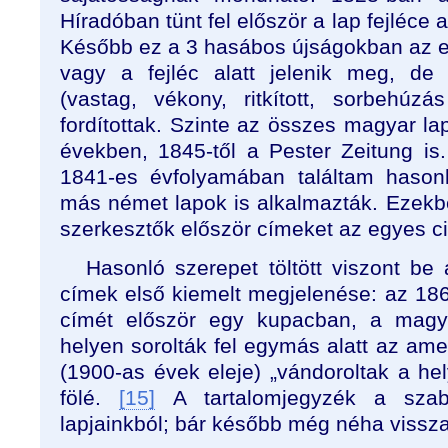
Híradóban tünt fel először a lap fejléce
Később ez a 3 hasábos újságokban az el
vagy a fejléc alatt jelenik meg, de
(vastag, vékony, ritkított, sorbehúzá
fordítottak. Szinte az összes magyar l
években, 1845-től a Pester Zeitung is.
1841-es évfolyamában találtam hasonl
más német lapok is alkalmazták. Ezekb
szerkesztők először címeket az egyes c
Hasonló szerepet töltött viszont be
címek első kiemelt megjelenése: az 18
címét először egy kupacban, a magya
helyen sorolták fel egymás alatt az ame
(1900-as évek eleje) „vándoroltak a he
fölé.
[15]
A tartalomjegyzék a szaba
lapjainkból; bár később még néha vissza