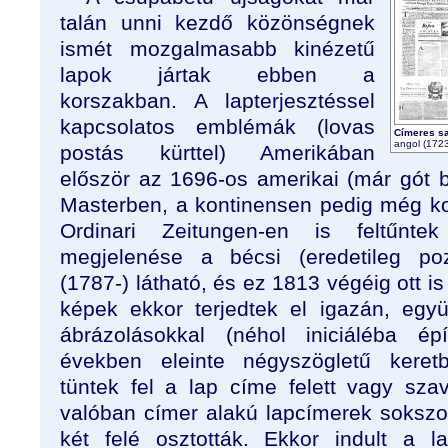
talán unni kezdő közönségnek
ismét mozgalmasabb kinézetű
lapok jártak ebben a
korszakban. A lapterjesztéssel
kapcsolatos emblémák (lovas
Címeres saj
angol (1723
postás kürttel) Amerikában
először az 1696-os amerikai (már gót 
Masterben, a kontinensen pedig még k
Ordinari Zeitungen-en is feltűnte
megjelenése a bécsi (eredetileg po
(1787-) látható, és ez 1813 végéig ott i
képek ekkor terjedtek el igazán, együt
ábrázolásokkal (néhol iniciáléba é
években eleinte négyszögletű keretbe
tüntek fel a lap címe felett vagy sz
valóban címer alakú lapcímerek sokszor
két felé osztották. Ekkor indult a l