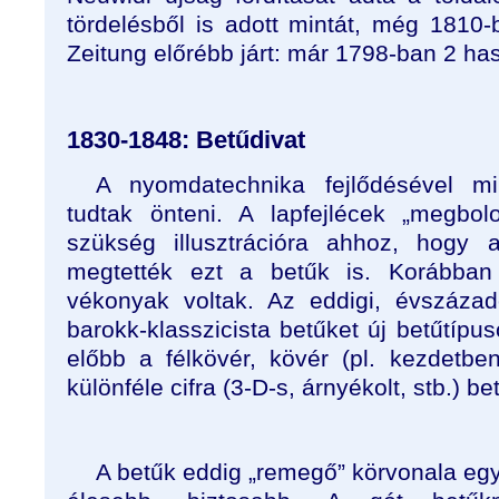
tördelésből is adott mintát, még 1810
Zeitung előrébb járt: már 1798-ban 2 has
1830-1848: Betűdivat
A nyomdatechnika fejlődésével mi
tudtak önteni. A lapfejlécek „megbo
szükség illusztrációra ahhoz, hogy 
megtették ezt a betűk is. Korábba
vékonyak voltak. Az eddigi, évszázad
barokk-klasszicista betűket új betűtípus
előbb a félkövér, kövér (pl. kezdetbe
különféle cifra (3-D-s, árnyékolt, stb.) b
A betűk eddig „remegő” körvonala eg