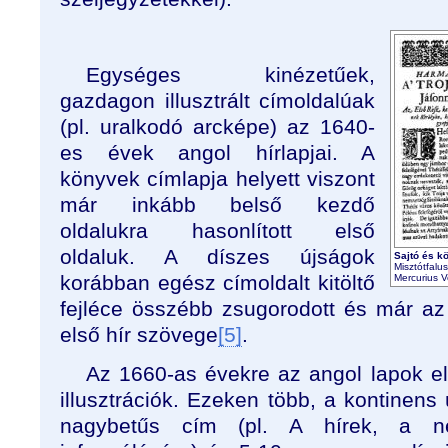
Egységes kinézetűek,
gazdagon illusztrált címoldalúak
(pl. uralkodó arcképe) az 1640-
es évek angol hírlapjai. A
könyvek címlapja helyett viszont
már inkább belső kezdő
oldalukra hasonlított első
oldaluk. A díszes újságok
Sajtó és k
Misztótfalu
korábban egész címoldalt kitöltő
Mercurius V
fejléce összébb zsugorodott és már az 
első hír szövege
[5]
.
Az 1660-as évekre az angol lapok els
illusztrációk. Ezeken több, a kontinens
nagybetűs cím (pl. A hírek, a né