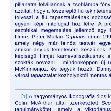
pillanatra felvillannak a zseblámpa fén
azáltal, hogy a főszereplő fiú tekintetén
felveszi a fiú tapasztalásának sebessé
egyéni képi mitológiát hoz létre. A pr
esztétikai megemelése jellemző egy 
filmre, Peter Mullan
Orphans
című 1999
amely négy már felnőtt testvér egyet
amikor anyjuk temetésére készülnek. M
képiségű filmjét karnevalisztikusnak 
szokták nevezni - mindenképpen új u
McKinnionjoz, és tegyük hozzá, Dann
városi tapasztalat közhelyektől mentes 
[1]
A hagyományos ikonográfia éles kr
Colin McArthur által szerkesztett
Sco
tanulmánykötet, amely a viktorián