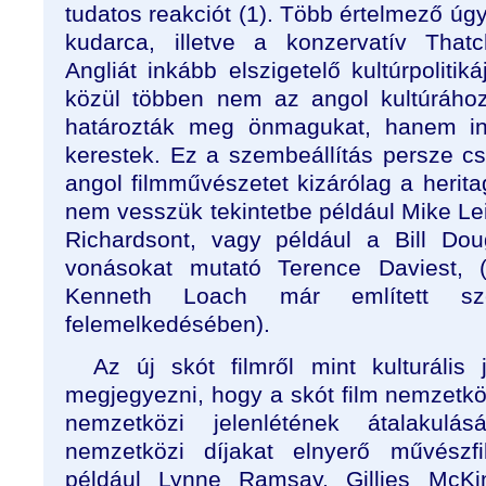
tudatos reakciót (1). Több értelmező úg
kudarca, illetve a konzervatív That
Angliát inkább elszigetelő kultúrpoliti
közül többen nem az angol kultúráho
határozták meg önmagukat, hanem in
kerestek. Ez a szembeállítás persze c
angol filmművészetet kizárólag a herita
nem vesszük tekintetbe például Mike Le
Richardsont, vagy például a Bill Do
vonásokat mutató Terence Daviest,
Kenneth Loach már említett sz
felemelkedésében).
Az új skót filmről mint kulturális 
megjegyezni, hogy a skót film nemzetközi
nemzetközi jelenlétének átalakul
nemzetközi díjakat elnyerő művész
például Lynne Ramsay, Gillies McK