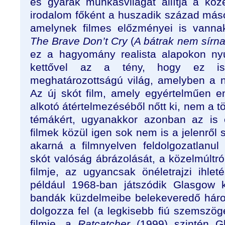
és gyárak munkásvilágát állítja a kö
irodalom főként a huszadik század másod
amelynek filmes előzményei is vanna
The Brave Don’t Cry
(
A bátrak nem sírn
ez a hagyomány realista alapokon nyu
kettővel az a tény, hogy ez is 
meghatározottságú világ, amelyben a nő
Az új skót film, amely egyértelműen
alkotó átértelmezéséből nőtt ki, nem a t
témákért, ugyanakkor azonban az is 
filmek közül igen sok nem is a jelenről 
akarná a filmnyelven feldolgozatlanu
skót valóság ábrázolását, a közelmúltró
filmje, az ugyancsak önéletrajzi ihl
például 1968-ban játszódik Glasgow k
bandák küzdelmeibe belekeveredő három 
dolgozza fel (a legkisebb fiú szemszög
filmje, a
Ratcatcher
(1999) szintén Gl