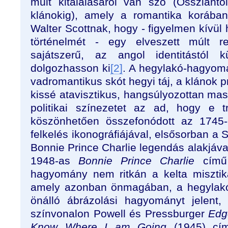
múlt kitalálásáról van szó (Ossziánt
klánokig), amely a romantika korában
Walter Scottnak, hogy - figyelmen kívül 
történelmét - egy elveszett múlt r
sajátszerű, az angol identitástól 
dolgozhasson ki
[2]
. A hegylakó-hagyom
vadromantikus skót hegyi táj, a klánok pr
kissé atavisztikus, hangsúlyozottan mas
politikai színezetet az ad, hogy e t
köszönhetően összefonódott az 1745-o
felkelés ikonográfiájával, elsősorban a S
Bonnie Prince Charlie legendás alakjáv
1948-as
Bonnie Prince Charlie
című 
hagyomány nem ritkán a kelta misztik
amely azonban önmagában, a hegylakó-
önálló ábrázolási hagyományt jelent
színvonalon Powell és Pressburger
Edg
Know Where I am Going
(1945) cím