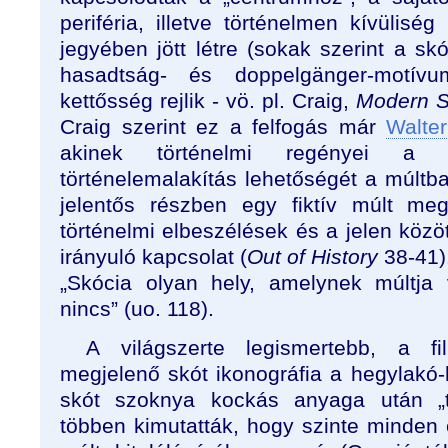
periféria, illetve történelmen kívülis
jegyében jött létre (sokak szerint a sk
hasadtság- és doppelgänger-motív
kettősség rejlik - vö. pl. Craig,
Modern
S
Craig szerint ez a felfogás már
Walter
akinek történelmi regényei a 
történelemalakítás lehetőségét a múltba 
jelentős részben egy fiktív múlt meg
történelmi elbeszélések és a jelen közöt
irányuló kapcsolat (
Out of History
38-41).
„Skócia olyan hely, amelynek múltja
nincs” (uo. 118).
A világszerte legismertebb, a f
megjelenő skót ikonográfia a hegylak
skót szoknya kockás anyaga után „ta
többen kimutatták, hogy szinte minde