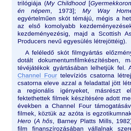
trilógiája (
My Childhood
[
Gyermekkoro
én népem
, 1973];
My Way Hom
egyértelműen skót témájú, mégis a hetv
az első komolyabb kezdeményezések
kezdeményezésig, majd a Scottish As
Producers nevű egyesülés létrejöttéig).
A feléledő skót filmgyártás előzmén
dotált dokumentumfilmkészítésben, m
tévéjátékok gyártásában lelhetjük fel.
Channel Four
televíziós csatorna létre
csatorna eleve azzal a feladattal jött l
a regionális igényeket, másrészt e
fektethettek filmek készítésére adott 
években a Channel Four támogatásáva
filmek, köztük az azóta is egzotikumn
Hero
(
A hős
, Barney Platts Mills, 198
film finanszírozásában vállalnak sze