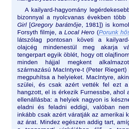
A kailyard-hagyomány legérdekeseb
bizonnyal a nyolcvanas években több 
Girl
[
Gregory barátnője
, 1981]) is komoly
Forsyth filmje, a
Local Hero
(
Porunk hő
látszólag pontosan követi a kailyar
olajcég mindenestül meg akarja vá
tengerpart egyik öblét, hogy ott olajfino
minden hájjal megkent alkalmazott
származású MacIntyre-t (Peter Riegert) 
megpuhítsa a helyieket. MacIntyre, ak
szülei, és csak azért vették fel ezt 
hangzott, el is érkezik Furnessbe, ahol
ellenállásba: a helyiek nagyon is kész
eladni és feladni eddigi, valóban ne
inkább csak azért váratják az amerikai kö
az árat. Mindez egészen addig tart, amíg