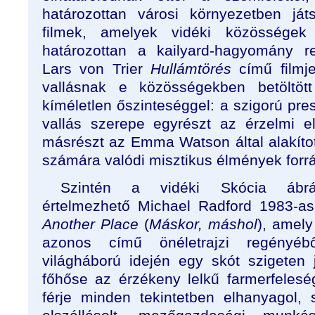
határozottan városi környezetben já
filmek, amelyek vidéki közösségek
határozottan a kailyard-hagyomány re
Lars von Trier
Hullámtörés
című filmje
vallásnak e közösségekben betöltött
kíméletlen őszinteséggel: a szigorú pr
vallás szerepe egyrészt az érzelmi e
másrészt az Emma Watson által alakítot
számára valódi misztikus élmények forr
Szintén a vidéki Skócia ábrázo
értelmezhető Michael Radford 1983-as
Another Place
(
Máskor, máshol
), amely
azonos című önéletrajzi regényéb
világháború idején egy skót szigeten j
főhőse az érzékeny lelkű farmerfelesé
férje minden tekintetben elhanyagol,