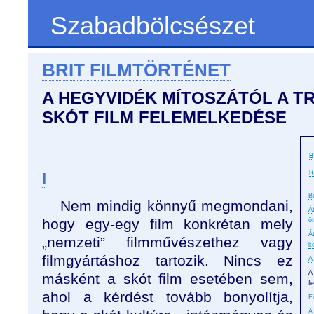
Szabadbölcsészet
BRIT FILMTÖRTÉNET
A HEGYVIDÉK MÍTOSZÁTÓL A TR
SKÓT FILM FELEMELKEDÉSE
B
R
I
B
Nem mindig könnyű megmondani,
Á
hogy egy-egy film konkrétan mely
ö
Á
„nemzeti” filmművészethez vagy
k
filmgyártáshoz tartozik. Nincs ez
A
A
másként a skót film esetében sem,
f
ahol a kérdést tovább bonyolítja,
F
A