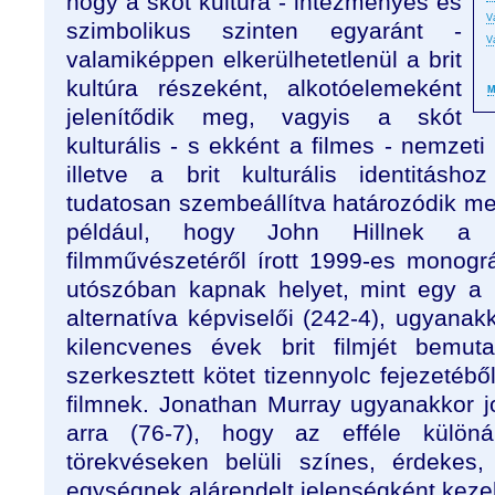
hogy a skót kultúra - intézményes és
V
szimbolikus szinten egyaránt -
V
valamiképpen elkerülhetetlenül a brit
kultúra részeként, alkotóelemeként
M
jelenítődik meg, vagyis a skót
kulturális - s ekként a filmes - nemzeti
illetve a brit kulturális identitásh
tudatosan szembeállítva határozódik me
például, hogy John Hillnek a 
filmművészetéről írott 1999-es monográ
utószóban kapnak helyet, mint egy a b
alternatíva képviselői (242-4), ugyanak
kilencvenes évek brit filmjét bemut
szerkesztett kötet tizennyolc fejezetébő
filmnek. Jonathan Murray ugyanakkor jo
arra (76-7), hogy az efféle különá
törekvéseken belüli színes, érdeke
egységnek alárendelt jelenségként kezeli