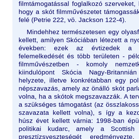
filmtámogatással foglalkozó szerveket, k
hogy a skót filmművészetet támogassák 
felé (Petrie 222, vö. Jackson 122-4).
Mindehhez természetesen egy olyasfaj
kellett, amilyen Skóciában létezett a n
években: ezek az évtizedek a s
felemelkedését és több területen - pé
filmművészetben - komoly nemzetk
kiindulópont Skócia Nagy-Britannián
helyzete, illetve konkrétabban egy pol
népszavazás, amely az önálló skót parlam
volna, ha a skótok megszavazzák. A t
a szükséges támogatást (az összlakos
szavazata kellett volna), s így a k
húsz évet kellett várnia: 1998-ban épü
politikai kudarc, amely a Scottish 
presztízsveszteségét eredményezte