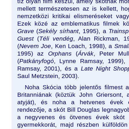
tíz olyan film készül, amely skótnak m
mellett természetesen az is kellett, h
nemzetközi kritikai elismeréseket vagy
Ezek közé az emblematikus filmek kö
Grave
(
Sekély sírhant
, 1995), a
Trainsp
Guest
(
Téli vendég
, Alan Rickman, 1
(
Nevem Joe
, Ken Loach, 1998), a
Smal
1995) az
Orphans
(
Árvák
, Peter Mu
(
Patkányfogó
, Lynne Ramsay, 1999)
Ramsay, 2001), és a
Late Night Shop
Saul Metzstein, 2003).
Noha Skócia több jelentős filmest 
Britanniának (köztük John Griersont,
atyját), és noha a hetvenes évek eg
rendezője, a skót Bill Douglas legnagyob
a negyvenes és ötvenes évek skót bá
gyermekkorát, majd részben külföldön tö