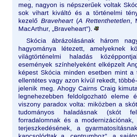
meg, nagyon is népszerűek voltak Skó
sok vihart kiváltó és a történelmi té
kezelő
Braveheart
(
A Rettenthetetlen
, 
MacArthur, „Braveheart”).
Skócia ábrázolásának három nagy
hagyománya létezett, amelyeknek 
világtörténelmi haladás középpontja
események színhelyeként elképzelt An
képest Skócia minden esetben mint a tö
ellentétes vagy azon kívül rekedt, többé
jelenik meg. Ahogy Cairns Craig kimutat
legnehezebben feldolgozható eleme é
viszony paradox volta: miközben a skót
tudományos haladásnak (skót felv
forradalomnak és a modernizációnak, 
terjeszkedésének, a gyarmatosításnak
kapcsolódtak a „centrumhoz”, a saját