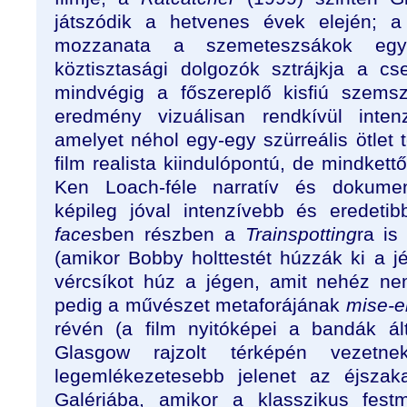
játszódik a hetvenes évek elején; a
mozzanata a szemeteszsákok eg
köztisztasági dolgozók sztrájkja a cs
mindvégig a főszereplő kisfiú szems
eredmény vizuálisan rendkívül inten
amelyet néhol egy-egy szürreális ötlet 
film realista kiindulópontú, de mindkett
Ken Loach-féle narratív és dokument
képileg jóval intenzívebb és eredetib
faces
ben részben a
Trainspotting
ra is
(amikor Bobby holttestét húzzák ki a j
vércsíkot húz a jégen, amit nehéz nem
pedig a művészet metaforájának
mise-
révén (a film nyitóképei a bandák ált
Glasgow rajzolt térképén vezet
legemlékezetesebb jelenet az éjszak
Galériába, amikor a klasszikus fest