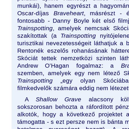
munkái), hanem egyrészt a hagyomány
Oscar-díjas
Braveheart
, másrészt - 
fontosabb - Danny Boyle két első film
Trainspotting
, amelyek nemcsak Skócia
szakítottak (a
Trainspotting
nyitójelen
turisztikai nevezetességeit láthatjuk a 
Rentonék eszelős rohanásának háttere
Skóciát tettek nemzetközi szinten lá
Andrew O’Hagan fogalmaz: a
Br
szemben, amelyek egy nem létező Skó
Trainspotting
„egy olyan Skóciába
filmkedvelők számára eddig nem létezett
A
Shallow Grave
alacsony költ
sokszorosan behozta a ráfordított pén
alkotók, hogy a következő projektet
támogatta - s ezt persze nem is bánta 