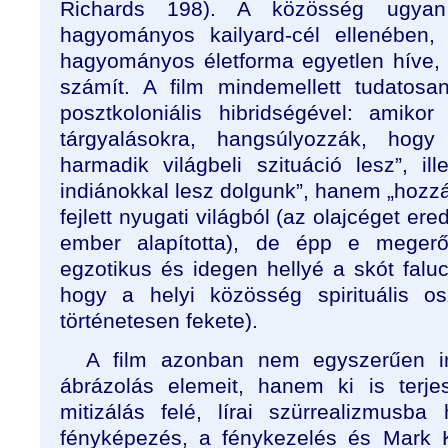
Richards 198). A közösség ugya
hagyományos kailyard-cél ellenében,
hagyományos életforma egyetlen híve, m
számít. A film mindemellett tudatosan
posztkoloniális hibridségével: amikor 
tárgyalásokra, hangsúlyozzák, ho
harmadik világbeli szituáció lesz”, il
indiánokkal lesz dolgunk”, hanem „hozz
fejlett nyugati világból (az olajcéget er
ember alapította), de épp e megerő
egzotikus és idegen hellyé a skót falu
hogy a helyi közösség spirituális os
történetesen fekete).
A film azonban nem egyszerűen i
ábrázolás elemeit, hanem ki is terje
mitizálás felé, lírai szürrealizmusba 
fényképezés, a fénykezelés és Mark K