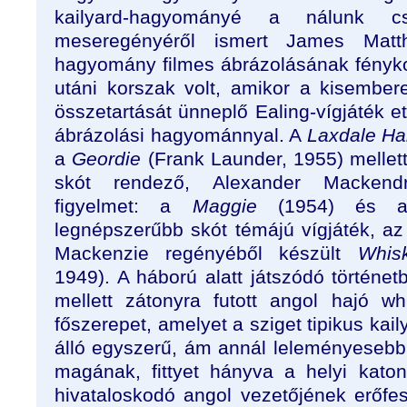
kailyard-hagyományé a nálunk
meseregényéről ismert James Matth
hagyomány filmes ábrázolásának fényk
utáni korszak volt, amikor a kisember
összetartását ünneplő Ealing-vígjáték et
ábrázolási hagyománnyal. A
Laxdale Hal
a
Geordie
(Frank Launder, 1955) mellet
skót rendező, Alexander Mackend
figyelmet: a
Maggie
(1954) és a 
legnépszerűbb skót témájú vígjáték, 
Mackenzie regényéből készült
Whis
1949). A háború alatt játszódó történetb
mellett zátonyra futott angol hajó w
főszerepet, amelyet a sziget tipikus kail
álló egyszerű, ám annál leleményeseb
magának, fittyet hányva a helyi kato
hivataloskodó angol vezetőjének erőfes