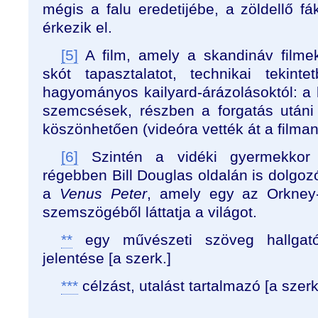
mégis a falu eredetijébe, a zöldellő fá
érkezik el.
[5]
A film, amely a skandináv filmek
skót tapasztalatot, technikai tekin
hagyományos kailyard-árázolásoktól: a 
szemcsések, részben a forgatás utáni
köszönhetően (videóra vették át a filman
[6]
Szintén a vidéki gyermekkor s
régebben Bill Douglas oldalán is dolgozó
a
Venus Peter
, amely egy az Orkney-
szemszögéből láttatja a világot.
**
egy művészeti szöveg hallgat
jelentése [a szerk.]
***
célzást, utalást tartalmazó [a szerk