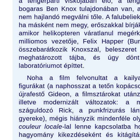
a tengerparti viskójában élő, a teng
bogaras Ben Knox tulajdonában van, a
nem hajlandó megválni tőle. A falubelie
ha másként nem megy, erőszakkal bírják
amikor helikopteren váratlanul megér
milliomos vezetője, Felix Happer (Burt
összebarátkozik Knoxszal, beleszeret
meghatározott tájba, és úgy dönt
laboratóriumot építtet.
Noha a film felvonultat a kaily
figurákat (a naphosszat a tetőn kopács
újrafestő Gideon, a filmsztárokat utá
illetve modernizált változatok: a m
száguldozó Rick, a punkfrizurás lán
gyereke), mégis hiányzik mindenféle ol
couleur locale
-lal lenne kapcsolatba h
hagyomány kikezdéseként és kitágítá