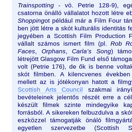
Trainspotting
- vö. Petrie 128-9), eg
csatorna önálló vállalatot hozott létre 
Shopping
ot például már a Film Four t
ben jött létre a skót kulturális identitás
jegyében a Scottish Film Production 
vállalt számos ismert film (pl.
Rob R
Faces
,
Orphans
,
Carla’s Song
) támo
létrejött Glasgow Film Fund első támogat
volt (Petrie 176), de ők is benne vol
skót filmben. A kilencvenes években
mellett az is jótékonyan hatott a film
Scottish Arts Council
szakmai irányí
bevételeinek jelentős részét erre a cél
készült filmek szinte mindegyike ka
forrásból. A sikereken felbuzdulva a skó
eszközzel támogatják önáló filmgyárt
egyetlen szervezetbe (Scottish S