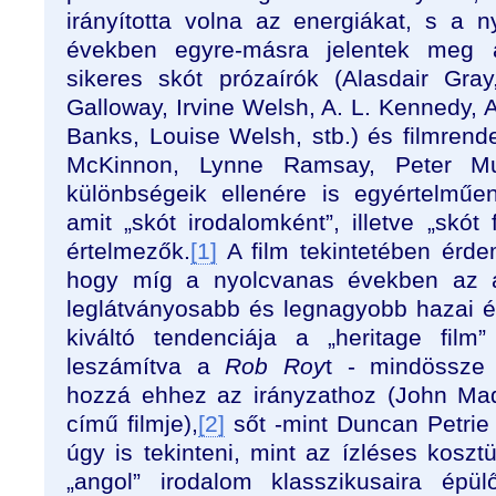
irányította volna az energiákat, s a 
években egyre-másra jelentek meg 
sikeres skót prózaírók (Alasdair Gr
Galloway, Irvine Welsh, A. L. Kennedy, A
Banks, Louise Welsh, stb.) és filmrend
McKinnon, Lynne Ramsay, Peter Mul
különbségeik ellenére is egyértelműen
amit „skót irodalomként”, illetve „skót 
értelmezők.
[1]
A film tekintetében érde
hogy míg a nyolcvanas években az a
leglátványosabb és legnagyobb hazai 
kiváltó tendenciája a „heritage film
leszámítva a
Rob Roy
t - mindössze 
hozzá ehhez az irányzathoz (John M
című filmje),
[2]
sőt -mint Duncan Petrie í
úgy is tekinteni, mint az ízléses koszt
„angol” irodalom klasszikusaira épül