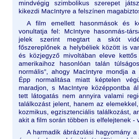
mindvégig szimbolikus szerepet játs
kikezdi MacIntyre a felszínen magabiztos
A film emellett hasonmások és k
vonultatja fel: McIntyre hasonmás-tár
jelek szerint megtart a skót vid
főszereplőnek a helybéliek között is v
és közjegyző mivoltában eleve kettős
amerikaihoz hasonlóan talán túlságos
normális”, ahogy MacIntyre mondja a 
Épp normalitása miatt képtelen vég
maradjon, s MacIntyre középpontba ál
tett látogatás nem annyira valami reg
találkozást jelent, hanem az elemekkel,
kozmikus, egzisztenciális találkozást, 
akit a film során többen is elfelejtenek -
A harmadik ábrázolási hagyomány a 