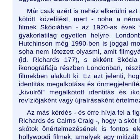
Már csak azért is nehéz elkerülni ezt
kötött közelítést, mert - noha a ném
filmek Skóciában - az 1920-as évek v
gyakorlatilag egyetlen helyre, London
Hutchinson még 1990-ben is joggal mo
soha nem létezett olyasmi, amit filmgy
(id. Richards 177), s ekként Skócia
ikonográfiája részben Londonban, rés
filmekben alakult ki. Ez azt jelenti, ho
identitás megalkotása és önmegjeleníté
„kívülről” megalkotott identitás és ik
revíziójaként vagy újraírásaként értelme
Az más kérdés - és erre hívja fel a fi
Richards és Cairns Craig -, hogy a skót 
skótok önértelmezésének is fontos el
hollywoodi filmek, amelyek egy mitizált s