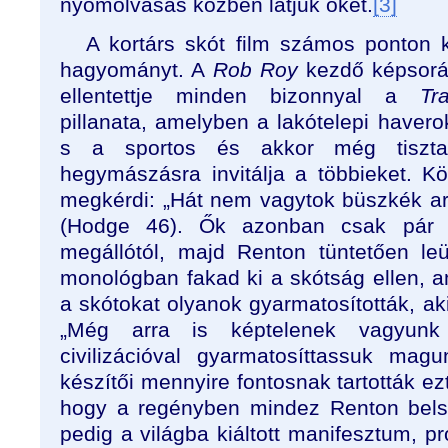
nyomolvasás közben látjuk őket.
[3]
A kortárs skót film számos ponton k
hagyományt. A
Rob Roy
kezdő képsorán
ellentettje minden bizonnyal a
Tr
pillanata, amelyben a lakótelepi haver
s a sportos és akkor még tiszt
hegymászásra invitálja a többieket. 
megkérdi: „Hát nem vagytok büszkék ar
(Hodge 46). Ők azonban csak pár l
megállótól, majd Renton tüntetően le
monológban fakad ki a skótság ellen, 
a skótokat olyanok gyarmatosították, a
„Még arra is képtelenek vagyunk
civilizációval gyarmatosíttassuk mag
készítői mennyire fontosnak tartották ezt
hogy a regényben mindez Renton belső
pedig a világba kiáltott manifesztum, 