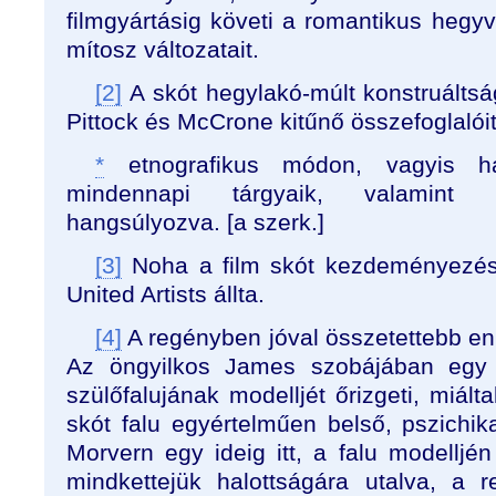
filmgyártásig követi a romantikus hegyv
mítosz változatait.
[2]
A skót hegylakó-múlt konstruáltság
Pittock és McCrone kitűnő összefoglalóit
*
etnografikus módon, vagyis ha
mindennapi tárgyaik, valamint 
hangsúlyozva. [a szerk.]
[3]
Noha a film skót kezdeményezésű
United Artists állta.
[4]
A regényben jóval összetettebb en
Az öngyilkos James szobájában egy t
szülőfalujának modelljét őrizgeti, miál
skót falu egyértelműen belső, pszichika
Morvern egy ideig itt, a falu modelljén 
mindkettejük halottságára utalva, a