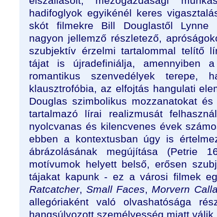
elszállásolt, mezőgazdasági munká
hadifoglyok egyikénél keres vigasztal
skót filmekre Bill Douglastől Lynne
nagyon jellemző részletező, apróságoko
szubjektív érzelmi tartalommal telítő l
tájat is újradefiniálja, amennyibe
romantikus szenvedélyek terepe, 
klausztrofóbia, az elfojtás hangulati el
Douglas szimbolikus mozzanatokat és fi
tartalmazó lírai realizmusát felhaszn
nyolcvanas és kilencvenes évek számos 
ebben a kontextusban úgy is értelmez
ábrázolásának megújítása (Petrie 
motívumok helyett belső, erősen szubj
tájakat kapunk - ez a városi filmek eg
Ratcatcher
,
Small Faces
,
Morvern Calla
allegóriaként való olvashatósága ré
hangsúlyozott személyesség miatt válik