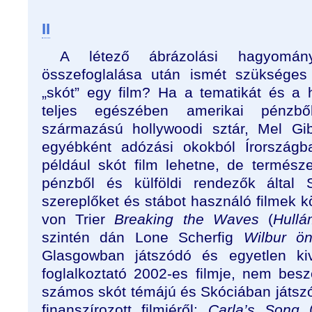
II
A létező ábrázolási hagyomány
összefoglalása után ismét szükséges 
„skót” egy film? Ha a tematikát és a 
teljes egészében amerikai pénzbő
származású hollywoodi sztár, Mel Gib
egyébként adózási okokból Írországb
például skót film lehetne, de termész
pénzből és külföldi rendezők által S
szereplőket és stábot használó filmek k
von Trier
Breaking the Waves
(
Hullá
szintén dán Lone Scherfig
Wilbur ön
Glasgowban játszódó és egyetlen kivé
foglalkoztató 2002-es filmje, nem be
számos skót témájú és Skóciában játszód
finanszírozott filmjéről:
Carla’s Song