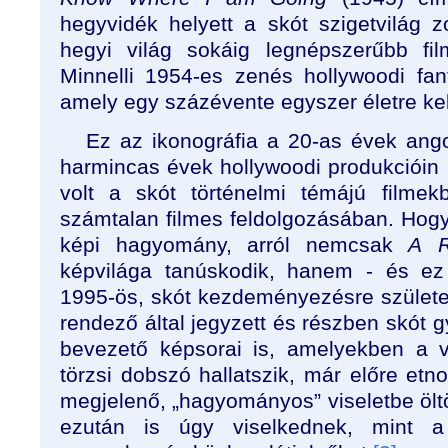
hegyvidék helyett a skót szigetvilág zo
hegyi világ sokáig legnépszerűbb fi
Minnelli 1954-es zenés hollywoodi fan
amely egy százévente egyszer életre kelő
Ez az ikonográfia a 20-as évek ango
harmincas évek hollywoodi produkcióin k
volt a skót történelmi témájú filme
számtalan filmes feldolgozásában. Hog
képi hagyomány, arról nemcsak
A
R
képvilága tanúskodik, hanem - és ez
1995-ös, skót kezdeményezésre születet
rendező által jegyzett és részben skót 
bevezető képsorai is, amelyekben a v
törzsi dobszó hallatszik, már előre etno
megjelenő, „hagyományos” viseletbe öltö
ezután is úgy viselkednek, mint a w