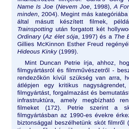
Name Is Joe
(
Nevem Joe
, 1998),
A Fo
minden
, 2004). Megint más kategóriába
által másutt készített filmek, pé
Trainspotting
után forgatott két hollywo
Ordinary
(
Az élet sója
, 1997) és a
The 
Gillies McKinnon Esther Freud regényéb
Hideous Kinky
(1999).
Mint Duncan Petrie írja, ahhoz, hog
filmgyártásról és filmművészetről - be
rendezőkön kívül szükség van arra, 
átlépjen egy kritikus nagyságrendet,
filmgyártást, forgalmazást és bemutatás
infrastruktúra, amely megbízható re
filmeket (172). Petrie szerint a 
filmgyártásban az 1990-es évekre érkez
biztonsággal beszélhetünk skót filmről