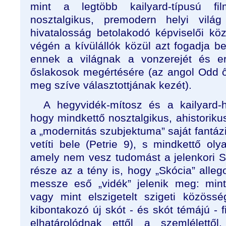
mint a legtöbb kailyard-típusú f
nosztalgikus, premodern helyi vil
hivatalosság betolakodó képviselői közö
végén a kívülállók közül azt fogadja b
ennek a világnak a vonzerejét és er
őslakosok megértésére (az angol Odd ő
meg szíve választottjának kezét).
A hegyvidék-mítosz és a kailyard
hogy mindkettő nosztalgikus, ahistorik
a „modernitás szubjektuma” saját fantázi
vetíti bele (Petrie 9), s mindkettő ol
amely nem vesz tudomást a jelenkori S
része az a tény is, hogy „Skócia” alleg
messze eső „vidék” jelenik meg: mint
vagy mint elszigetelt szigeti közöss
kibontakozó új skót - és skót témájú - 
elhatárolódnak ettől a szemlélettől