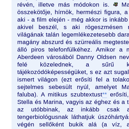
révén, illetve más módokon is.
Mac
összekötője, hírnök, hermészi figura, a 
aki - a film elején - még akkor is inkább 
akivel beszél, s aki rögeszmésen 
világának talán legemlékezetesebb dara
magány abszurd és szürreális megteste
álló piros telefonfülkéhez. Amikor a
Aberdeen városából Danny Oldsen nevű
felé közelednek, a sűrű kö
tájékozódóképességüket, s ez azt sugall
ismert világon (ezt erősíti fel a tola
sejtelmes sebesült nyúl, amelyet M
faluba). A mitikus szubtextust
**
erősíti
Stella és Marina, vagyis az éghez és a
az utóbbinak, az inkább csak 
tengerbiológusnak láthatjuk úszóhártyás
végén sellőként bukik alá (a víz, 