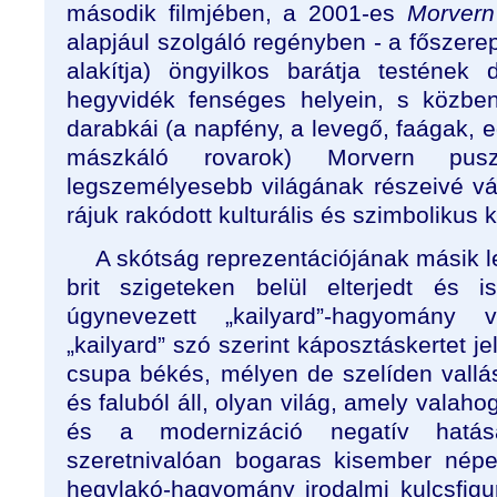
második filmjében, a 2001-es
Morvern
alapjául szolgáló regényben - a főszer
alakítja) öngyilkos barátja testének
hegyvidék fenséges helyein, s közben
darabkái (a napfény, a levegő, faágak, 
mászkáló rovarok) Morvern puszt
legszemélyesebb világának részeivé vál
rájuk rakódott kulturális és szimbolikus 
A skótság reprezentációjának másik l
brit szigeteken belül elterjedt és
úgynevezett „kailyard”-hagyomány 
„kailyard” szó szerint káposztáskertet je
csupa békés, mélyen de szelíden vallás
és faluból áll, olyan világ, amely valaho
és a modernizáció negatív hatá
szeretnivalóan bogaras kisember népe
hegylakó-hagyomány irodalmi kulcsfigur