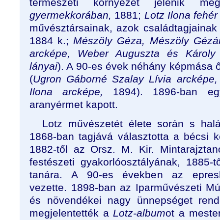
természeti környezet jelenik m
gyermekkorában,
1881;
Lotz Ilona fehé
művésztársainak, azok családtagjainak 
1884 k.;
Mészöly Géza, Mészöly Gézá
arcképe, Weber Auguszta és Károly 
lányai
). A 90-es évek néhány képmása 
(
Ugron Gáborné Szalay Lívia arcképe
Ilona arcképe,
1894). 1896-ban egy
aranyérmet kapott.
Lotz művészetét élete során s halá
1868-ban tagjává választotta a bécsi
1882-től az Orsz. M. Kir. Mintarajzt
festészeti gyakorlóosztályának, 1885-t
tanára. A 90-es években az epresker
vezette. 1898-ban az Iparművészeti Múz
és növendékei nagy ünnepséget rendez
megjelentették a
Lotz-album
ot a meste