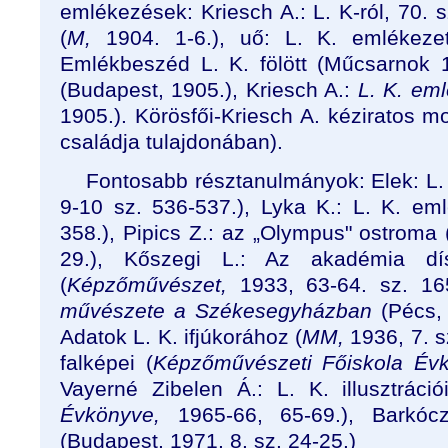
emlékezések: Kriesch A.: L. K-ról, 70. 
(
M,
1904. 1-6.), uő: L. K. emlékeze
Emlékbeszéd L. K. fölött (Műcsarnok 1
(Budapest, 1905.), Kriesch A.:
L. K. em
1905.). Körösfői-Kriesch A. kéziratos m
családja tulajdonában).
Fontosabb résztanulmányok: Elek: L. K
9-10 sz. 536-537.), Lyka K.: L. K. em
358.), Pipics Z.: az „Olympus" ostroma 
29.), Kőszegi L.: Az akadémia dís
(
Képzőművészet,
1933, 63-64. sz. 16
művészete a Székesegyházban
(Pécs, 
Adatok L. K. ifjúkorához (
MM,
1936, 7. sz
falképei (
Képzőművészeti Főiskola Év
Vayerné Zibelen Á.: L. K. illusztráci
Évkönyve,
1965-66, 65-69.), Barkóc
(Budapest, 1971, 8. sz. 24-25.)