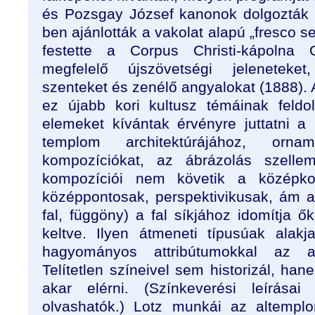
és Pozsgay József kanonok dolgozták 
ben ajánlották a vakolat alapú „fresco s
festette a Corpus Christi-kápolna Ol
megfelelő újszövetségi jeleneteket
szenteket és zenélő angyalokat (1888).
ez újabb kori kultusz témáinak feldo
elemeket kívántak érvényre juttatni 
templom architektúrájához, orna
kompozíciókat, az ábrázolás szellem
kompozíciói nem követik a középko
középpontosak, perspektivikusak, ám a 
fal, függöny) a fal síkjához idomítja ő
keltve. Ilyen átmeneti típusúak alakja
hagyományos attribútumokkal az al
Telítetlen színeivel sem historizál, ha
akar elérni. (Színkeverési leírásai
olvashatók.) Lotz munkái az altemplo