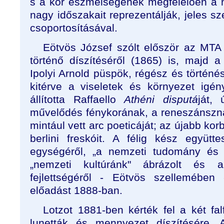
s a kor eszmeiségének megfelelően a 
nagy időszakait reprezentálják, jeles sz
csoportosításával.
Eötvös József szólt először az MTA
történő díszítéséről (1865) is, majd
Ipolyi Arnold püspök, régész és történ
kitérve a viseletek és környezet igén
állította Raffaello
Athéni disputá
ját,
művelődés fénykorának, a reneszánszn
mintául vett arc poeticáját; az újabb kor
berlini freskóit. A félig kész együtte
egységéről, „a nemzeti tudomány és 
„nemzeti kultúránk" ábrázolt és 
fejlettségéről - Eötvös szellemében 
előadást 1888-ban.
Lotzot 1881-ben kérték fel a két fa
lunetták és mennyezet díszítésére. A