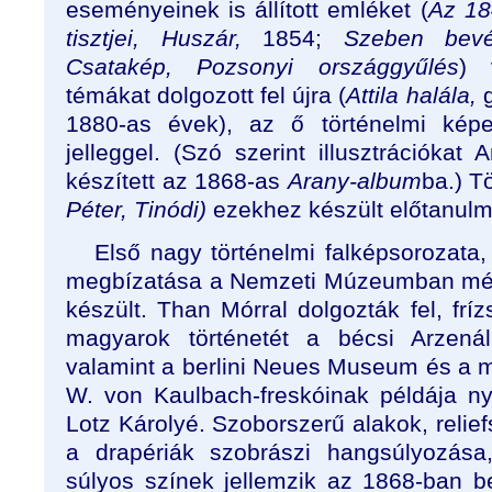
eseményeinek is állított emléket (
Az 18
tisztjei, Huszár,
1854;
Szeben bevé
Csatakép, Pozsonyi országgyűlés
) 
témákat dolgozott fel újra (
Attila halála,
g
1880-as évek), az ő történelmi képei 
jelleggel. (Szó szerint illusztrációkat 
készített az 1868-as
Arany-album
ba.) T
Péter, Tinódi)
ezekhez készült előtanul
Első nagy történelmi falképsorozata
megbízatása a Nemzeti Múzeumban még 
készült. Than Mórral dolgozták fel, frí
magyarok történetét a bécsi Arzenál 
valamint a berlini Neues Museum és a
W. von Kaulbach-freskóinak példája n
Lotz Károlyé. Szoborszerű alakok, relief
a drapériák szobrászi hangsúlyozása
súlyos színek jellemzik az 1868-ban b