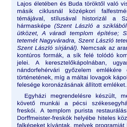
Lajos életében és Buda töröktől való vi
másik ciklusnál középkori falfestmé
témájával, stílusával historizál a 
hármasképe
(Szent László a sziklából
ütközet, A váradi templom építése; S
tetemét Nagyváradra, Szent László tete
Szent László sírjánál).
Nemcsak az arany
kontúros formák, a sík felé tolódó kom
jelei. A keresztelőkápolnában, ug
nándorfehérvári győzelem emlékére e
történetének, míg a máltai lovagok káp
felesége koronázásának állított emléket.
Egyházi megrendelésre készült, me
követő munkái a pécsi székesegyhá
freskói. A templom purista restaurálá
Dorffmeister-freskók helyébe hiteles köz
falképeket kívántak, melyek programjá