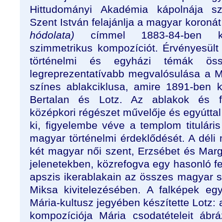
Hittudományi Akadémia kápolnája sze
Szent István felajánlja a magyar koroná
hódolata)
címmel 1883-84-ben kés
szimmetrikus kompozíciót. Érvényesül
történelmi és egyházi témák öss
legreprezentatívabb megvalósulása a 
színes ablakciklusa, amire 1891-ben 
Bertalan és Lotz. Az ablakok és fa
középkori régészet művelője és egyútta
ki, figyelembe véve a templom tituláris
magyar történelmi érdeklődését. A déli
két magyar női szent, Erzsébet és Margi
jelenetekben, közrefogva egy hasonló fe
apszis ikerablakain az összes magyar 
Miksa kivitelezésében. A falképek eg
Mária-kultusz jegyében készítette Lotz:
kompozíciója Mária csodatételeit ábr