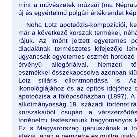
mint a művészetek múzsái (ma Népraj
új és egyértelmű polgári értékrendet kép
Noha Lotz apoteózis-kompozíciói, kel
már a következő korszak termékei, néhá
rájuk. Az imént jelzett egyetemes p
diadalának természetes kifejezője leh
ugyancsak egyetemes eszmét hordozó a
érvényű allegóriáival. Nemzeti tö
eszmékkel összekapcsolva azonban kiütk
Lotz stiláris ellentmondása is. 
ikonológiájához és az építés idejéhez 
apoteózisa a főlépcsőházban (1897). 
alkotmányosság 19. századi történetírá
korszakaiból csupán a vérszerződ
történelmi festészetünk hagyományos k
Ez s Magyarország géniuszának a tö
alakja, azaz a nemzetre és múltra utal