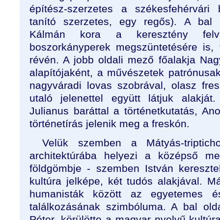
építész-szerzetes a székesfehérvári 
tanító szerzetes, egy regős). A bal
Kálmán kora a keresztény felvi
boszorkányperek megszüntetésére is, 
révén. A jobb oldali mező főalakja Na
alapítójaként, a művészetek patrónusak
nagyváradi lovas szobrával, olasz fres
utaló jelenettel együtt látjuk alakját
Julianus baráttal a történetkutatás, A
történetírás jelenik meg a freskón.
Velük szemben a Mátyás-triptich
architektúrába helyezi a középső me
földgömbje - szemben István kereszte
kultúra jelképe, két tudós alakjával. 
humanisták között az egyetemes é
találkozásának szimbóluma. A bal old
Péter, körülötte a magyar nyelvű kultú