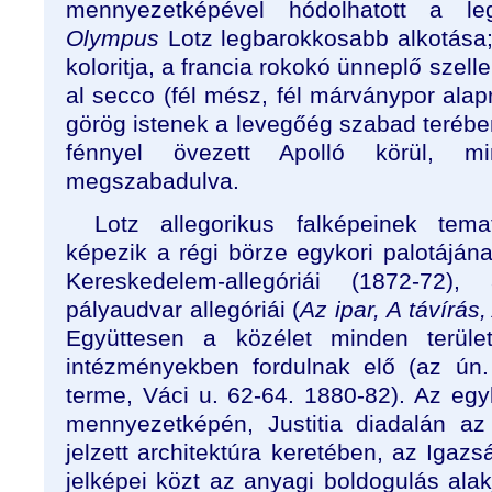
mennyezetképével hódolhatott a le
Olympus
Lotz legbarokkosabb alkotása; 
koloritja, a francia rokokó ünneplő szell
al secco (fél mész, fél márványpor alapr
görög istenek a levegőég szabad terébe
fénnyel övezett Apolló körül, min
megszabadulva.
Lotz allegorikus falképeinek temat
képezik a régi börze egykori palotáján
Kereskedelem-allegóriái (1872-72)
pályaudvar allegóriái (
Az ipar, A távírás
Együttesen a közélet minden terület
intézményekben fordulnak elő (az ún.
terme, Váci u. 62-64. 1880-82). Az egy
mennyezetképén, Justitia diadalán az i
jelzett architektúra keretében, az Igazs
jelképei közt az anyagi boldogulás ala