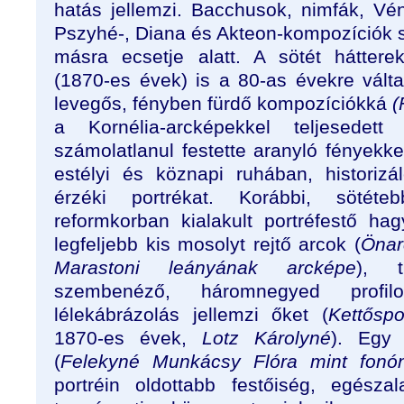
hatás jellemzi. Bacchusok, nimfák, V
Pszyhé-, Diana és Akteon-kompozíciók s
másra ecsetje alatt. A sötét háttere
(1870-es évek) is a 80-as évekre válta
levegős, fényben fürdő kompozíciókká
(
a Kornélia-arcképekkel teljesede
számolatlanul festette aranyló fényekkel
estélyi és köznapi ruhában, historiz
érzéki portrékat. Korábbi, sötét
reformkorban kialakult portréfestő ha
legfeljebb kis mosolyt rejtő arcok (
Önar
Marastoni leányának arcképe
), t
szembenéző, háromnegyed profilos
lélekábrázolás jellemzi őket (
Kettősp
1870-es évek,
Lotz Károlyné
). Egy 
(
Felekyné Munkácsy Flóra mint fon
portréin oldottabb festőiség, egésza