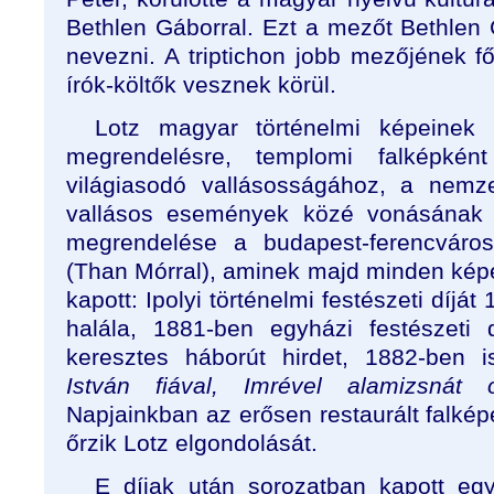
Bethlen Gáborral. Ezt a mezőt Bethlen 
nevezni. A triptichon jobb mezőjének főa
írók-költők vesznek körül.
Lotz magyar történelmi képeinek 
megrendelésre, templomi falképkén
világiasodó vallásosságához, a nemze
vallásos események közé vonásának 
megrendelése a budapest-ferencváros
(Than Mórral), aminek majd minden képe, 
kapott: Ipolyi történelmi festészeti díj
halála, 1881-ben egyházi festészeti 
keresztes háborút hirdet, 1882-ben i
István fiával, Imrével alamizsnát o
Napjainkban az erősen restaurált falké
őrzik Lotz elgondolását.
E díjak után sorozatban kapott eg