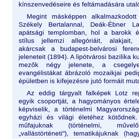
kínszenvedéseire és feltámadására utaló
Megint másképpen alkalmazkodott
Székely Bertalannal, Deák-Ébner La
apátsági templomban, hol a barokk ép
stílus jellemzi allegóriáit, alakjai
akárcsak a budapest-belvárosi feren
jeleneteit (1894). A lipótvárosi bazilika k
mezők négy jelenete, a csegelye
evangélistákat ábrázoló mozaikjai pe
épületben is kifejezésre jutó formáit mut
Az eddig tárgyalt falképek Lotz re
egyik csoportját, a hagyományos értel
képviselik, a történelmi Magyarorsz
egyházi és világi életéhez kötődnek.
műfajuknak (történelmi, művelődé
„vallástörténeti"), tematikájuknak (ha