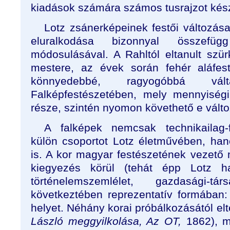
kiadások számára számos tusrajzot készí
Lotz zsánerképeinek festői változása
eluralkodása bizonnyal összefügg
módosulásával. A Rahltól eltanult szür
mestere, az évek során fehér aláfest
könnyedebbé, ragyogóbbá vál
Falképfestészetében, mely mennyiségi
része, szintén nyomon követhető e válto
A falképek nemcsak technikailag-f
külön csoportot Lotz életművében, hane
is. A kor magyar festészetének vezető 
kiegyezés körül (tehát épp Lotz haz
történelemszemlélet, gazdasági-társ
következtében reprezentatív formában: 
helyet. Néhány korai próbálkozásától elt
László meggyilkolása, Az OT,
1862), m