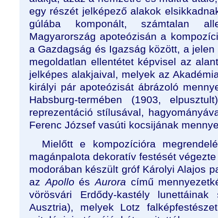
egy részét jelképező alakok elsikkadnak
gúlába komponált, számtalan alle
Magyarország apoteózisán a kompozíci
a Gazdagság és Igazság között, a jelen
megoldatlan ellentétet képvisel az ala
jelképes alakjaival, melyek az Akadémia 
királyi pár apoteózisát ábrázoló mennye
Habsburg-termében (1903, elpusztul
reprezentáció stílusával, hagyományával
Ferenc József vasúti kocsijának mennyez
Mielőtt e kompozícióra megrendelé
magánpalota dekoratív festését végezte
modorában készült gróf Károlyi Alajos 
az
Apollo
és
Aurora
című mennyezetkép
vörösvári Erdődy-kastély lunettáinak
Ausztria), melyek Lotz falképfestésze