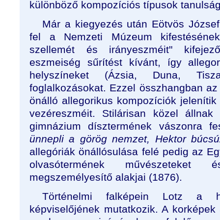
különböző kompozíciós típusok tanulságai
Már a kiegyezés után Eötvös József,
fel a Nemzeti Múzeum kifestésének 
szellemét és irányeszméit" kifeje
eszmeiség sűrítést kívánt, így allego
helyszíneket (Ázsia, Duna, Tis
foglalkozásokat. Ezzel összhangban az
önálló allegorikus kompozíciók jelenít
vezéreszméit. Stilárisan közel álln
gimnázium dísztermének vászonra fest
ünnepli a görög nemzet, Hektor búcsú
allegóriák önállósulása felé pedig az Eg
olvasótermének művészeteket 
megszemélyesítő alakjai (1876).
Történelmi falképein Lotz a hi
képviselőjének mutatkozik. A korképek 