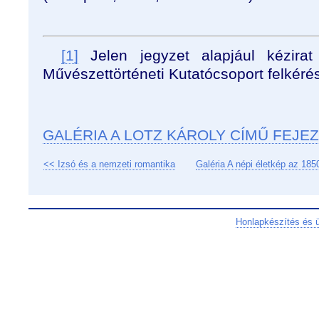
[1]
Jelen jegyzet alapjául kézira
Művészettörténeti Kutatócsoport felkéré
GALÉRIA A LOTZ KÁROLY CÍMŰ FEJE
<< Izsó és a nemzeti romantika
Galéria A népi életkép az 18
Honlapkészítés és 