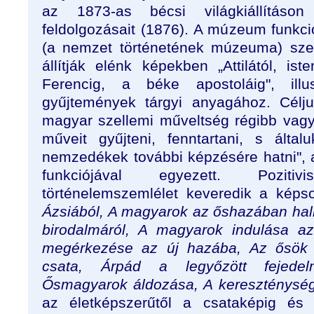
az 1873-as bécsi világkiállításon
feldolgozásait (1876). A múzeum funkci
(a nemzet történetének múzeuma) szer
állítják elénk képekben „Attilától, is
Ferencig, a béke apostoláig", illu
gyűjtemények tárgyi anyagához. Célj
magyar szellemi műveltség régibb vagy
műveit gyűjteni, fenntartani, s álta
nemzedékek további képzésére hatni"
funkciójával egyezett. Poziti
történelemszemlélet keveredik a kép
Ázsiából, A magyarok az őshazában hallga
birodalmáról, A magyarok indulása a
megérkezése az új hazába, Az ősök v
csata, Árpád a legyőzött fejedel
Ősmagyarok áldozása, A kereszténység
az életképszerűtől a csataképig és 