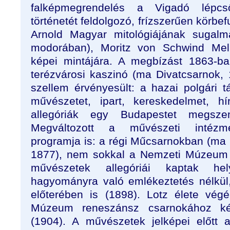
falképmegrendelés a Vigadó lépcs
történetét feldolgozó, frízszerűen körbef
Arnold Magyar mitológiájának sugalm
modorában), Moritz von Schwind Melu
képei mintájára. A megbízást 1863-b
terézvárosi kaszinó (ma Divatcsarnok, 
szellem érvényesült: a hazai polgári tá
művészetet, ipart, kereskedelmet, h
allegóriák egy Budapestet megszem
Megváltozott a művészeti intézmé
programja is: a régi Műcsarnokban (ma
1877), nem sokkal a Nemzeti Múzeum 
művészetek allegóriái kaptak hely
hagyományra való emlékeztetés nélkül
előterében is (1898). Lotz élete vé
Múzeum reneszánsz csarnokához készí
(1904). A művészetek jelképei előtt