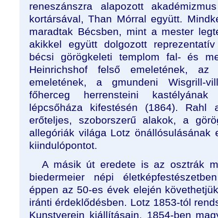
reneszánszra alapozott akadémizmus t
kortársával, Than Mórral együtt. Mindk
maradtak Bécsben, mint a mester legt
akikkel együtt dolgozott reprezentatí
bécsi görögkeleti templom fal- és m
Heinrichshof felső emeletének, az
emeletének, a gmundeni Wisgrill-vil
főherceg herrensteini kastélyának
lépcsőháza kifestésén (1864). Rahl 
erőteljes, szoborszerű alakok, a gör
allegóriák világa Lotz önállósulásának e
kiindulópontot.
A másik út eredete is az osztrák 
biedermeier népi életképfestészetbe
éppen az 50-es évek elején követhetj
iránti érdeklődésben. Lotz 1853-tól rend
Kunstverein kiállításain, 1854-ben ma