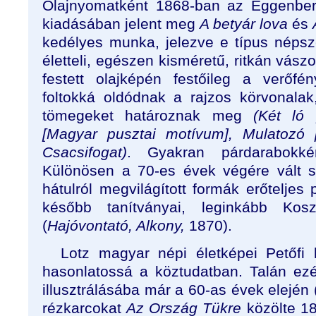
Olajnyomatként 1868-ban az Eggenber
kiadásában jelent meg
A betyár lova
és
kedélyes munka, jelezve e típus néps
életteli, egészen kisméretű, ritkán vás
festett olajképén festőileg a verőfén
foltokká oldódnak a rajzos körvonalak
tömegeket határoznak meg
(Két ló 
[Magyar pusztai motívum], Mulatozó 
Csacsifogat)
. Gyakran párdarabokkén
Különösen a 70-es évek végére vált szi
hátulról megvilágított formák erőteljes 
később tanítványai, leginkább Kos
(
Hajóvontató, Alkony,
1870).
Lotz magyar népi életképei Petőfi k
hasonlatossá a köztudatban. Talán ezér
illusztrálásába már a 60-as évek elején (
rézkarcokat
Az Ország Tükre
közölte 18