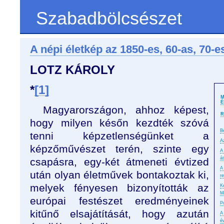
Szabadbölcsészet
A népi életkép az 1850-es, 60-as, 70-
LOTZ KÁROLY
*
[1]
M
É
Magyarországon, ahhoz képest,
R
hogy milyen későn kezdték szóvá
B
tenni képzetlenségünket a
A
képzőművészet terén, szinte egy
A
á
csapásra, egy-két átmeneti évtized
A
után olyan életművek bontakoztak ki,
r
melyek fényesen bizonyították az
K
M
európai festészet eredményeinek
P
kitűnő elsajátítását, hogy azután
A
é