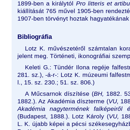
1899-ben a királytól
Pro litteris et artib
kiállítását 765 művel 1905-ben rendez
1907-ben törvényt hoztak hagyatékának 
Bibliográfia
Lotz K. művészetéről számtalan kora
jelent meg. Történeti, ikonográfiai szemp
Keleti G.: Tündér Ilona regéje falfe
281. sz.), -á-r-: Lotz K. múzeumi falfest
l., 15. sz. 230.; 51. sz. 806.)
A Műcsarnok díszítése (
BH,
1882. 53.
1882.). Az Akadémia díszterme (
VU,
188
Akadémia nagytermének falképeiről é
(Budapest, 1888.). Lotz Károly (
VU,
18
L. K. újabb képei a pécsi székesegyház