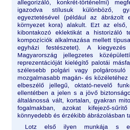
allegorizáló, konkrét-történelmi) me
igazodva stílusuk különböző, g
egyeztetésével (például az ábrázolt
környezet kora) alakult. Ezt az els
kibontakozó eklektikát a historizáló 
kompozíciók alkalmazása mellett típusal
egyházi festészetet). A kiegyezés
Magyarország jellegzetes középüle
reprezentációját kielégítő palotái másfa
szélesebb polgári vagy polgárosuló 
mozgalmasabb magán- és közéletéhez 
elbeszélő jellegű, oktató-nevelő fun
ellentétben a jelen s a jövő biztons
általánossá vált, kortalan, gyakran mi
fogalmakban, azokat kifejező-sűrí
könnyedebb és érzékibb ábrázolásban ta
Lotz első ilyen munkája s e