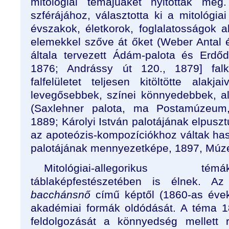
mitológiai témájúakét nyitották me
szférájához, választotta ki a mitológia
évszakok, életkorok, foglalatosságok al
elemekkel szőve át őket (Weber Antal épí
általa tervezett Ádám-palota és Erdőd
1876; Andrássy út 120., 1879] fal
falfelületet teljesen kitöltötte alakj
levegősebbek, színei könnyedebbek, ala
(Saxlehner palota, ma Postamúzeum,
1889; Károlyi István palotájának elpusz
az apoteózis-kompozíciókhoz váltak has
palotájának mennyezetképe, 1897, Múze
Mitológiai-allegorikus t
táblaképfestészetében is élnek. A
bacchánsnő
című képtől (1860-as éve
akadémiai formák oldódását. A téma 
feldolgozását a könnyedség mellett raf