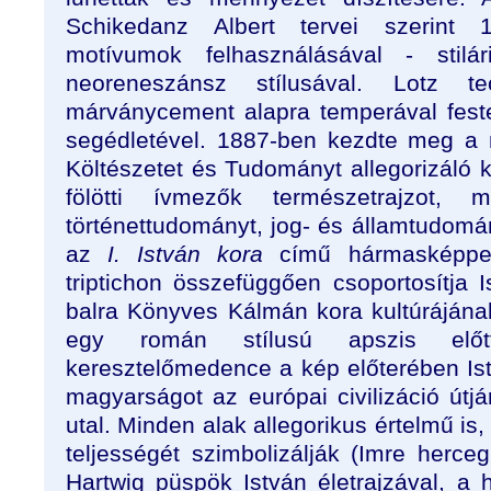
Schikedanz Albert tervei szerint 
motívumok felhasználásával - stilá
neoreneszánsz stílusával. Lotz tec
márványcement alapra temperával festet
segédletével. 1887-ben kezdte meg a
Költészetet és Tudományt allegorizáló 
fölötti ívmezők természetrajzot, me
történettudományt, jog- és államtudomán
az
I. István kora
című hármasképpel 
triptichon összefüggően csoportosítja 
balra Könyves Kálmán kora kultúrájának
egy román stílusú apszis előt
keresztelőmedence a kép előterében Is
magyarságot az európai civilizáció útj
utal. Minden alak allegorikus értelmű is
teljességét szimbolizálják (Imre herceg
Hartwig püspök István életrajzával, a hi