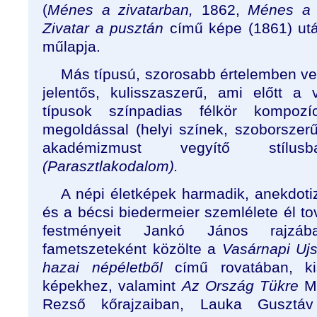
(
Ménes a zivatarban,
1862,
Ménes a v
Zivatar a pusztán
című képe (1861) ut
műlapja.
Más típusú, szorosabb értelemben vet
jelentős, kulisszaszerű, ami előtt a 
típusok színpadias félkör kompozíc
megoldással (helyi színek, szoborszerű
akadémizmust vegyítő stílu
(Parasztlakodalom).
A népi életképek harmadik, anekdoti
és a bécsi biedermeier szemlélete él tov
festményeit Jankó János rajzáb
fametszeteként közölte a
Vasárnapi Uj
hazai népéletből
című rovatában, kis
képekhez, valamint
Az Ország Tükre
Ma
Rezső kőrajzaiban, Lauka Gusztáv 