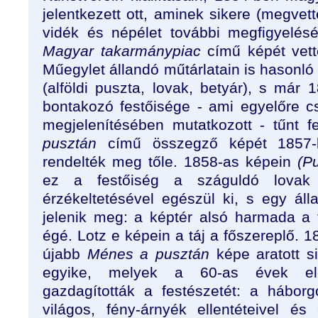
jelentkezett ott, aminek sikere (megvet
vidék és népélet további megfigyelés
Magyar takarmánypiac
című képét vett
Műegylet állandó műtárlatain is hasonló
(alföldi puszta, lovak, betyár), s már
bontakozó festőisége - ami egyelőre cs
megjelenítésében mutatkozott - tűnt f
pusztán
című összegző képét 1857-b
rendelték meg tőle. 1858-as képein
(P
ez a festőiség a száguldó lovak á
érzékeltetésével egészül ki, s egy ál
jelenik meg: a képtér alsó harmada a 
égé. Lotz e képein a táj a főszereplő. 1
újabb
Ménes a pusztán
képe aratott si
egyike, melyek a 60-as évek el
gazdagították a festészetét: a háborg
világos, fény-árnyék ellentéteivel é