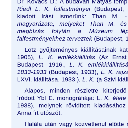
Dr. Kovács D.: A budavári Mátyás-temp
Riedl L. K. falfestményei
(Budapest, 1
kiadott írást ismerünk: Than M.
magyarázata, melyeket Than M. és 
megbízás folytán a Múzeum lépc
falfestményekhez terveztek
(Budapest, 1
Lotz gyűjteményes kiállításainak ka
1905),
L. K. emlékkiállítás
(Az Ernst 
Budapest, 1916.,
L. K. emlékkiállítá
1833-1933
(Budapest, 1933),
L. K. rajz
LXVI. kiállítása, 1933.),
L. K.
(a SzM kiál
Alapos, minden részletre kiterjed
íródott Ybl E. monográfiája: L.
K. élet
1938), melynek rövidített kiadásáho
Anna írt utószót.
Halála után vagy közvetlenül előtte m