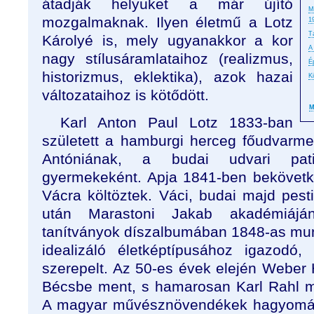
átadják helyüket a már újító
M
mozgalmaknak. Ilyen életmű a Lotz
1
T
Károlyé is, mely ugyanakkor a kor
A
nagy stílusáramlataihoz (realizmus,
É
historizmus, eklektika), azok hazai
K
változataihoz is kötődött.
M
Karl Anton Paul Lotz 1833-ban
született a hamburgi herceg főudvarmes
Antóniának, a budai udvari pat
gyermekeként. Apja 1841-ben bekövetke
Vácra költöztek. Váci, budai majd pes
után Marastoni Jakab akadémiájá
tanítványok díszalbumában 1848-as munk
idealizáló életképtípusához igazodó,
szerepelt. Az 50-es évek elején Weber 
Bécsbe ment, s hamarosan Karl Rahl ma
A magyar művésznövendékek hagyományo