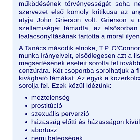
működésének törvényességét soha n
szervezet első komoly kritikusa az an
atyja John Grierson volt. Grierson a
szellemiségét támadta, az elsősorban
lealacsonyításának tartotta a morál ilyen
A Tanács második elnöke, T.P. O’Connor f
munka irányelveit, elsődlegesen azt a li
megsértésének eseteit sorolta fel tovább
cenzúrára. Két csoportba sorolhatjuk a f
kivágható témákat. Az egyik a közerköl
sorolja fel. Ezek közül idézünk:
meztelenség
prostitúció
szexuális perverzió
házasság előtti és házasságon kívül
abortusz
nemi betegségek