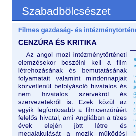
Szabadbölcsészet
Filmes gazdaság- és intézménytörtén
CENZÚRA ÉS KRITIKA
Az angol mozi intézménytörténeti
B
elemzésekor beszélni kell a film
R
létrehozásának és bemutatásának
folyamatait valamint mindennapjait
B
Á
közvetlenül befolyásoló hivatalos és
ö
nem hivatalos szervekről és
Á
k
szervezetekről is. Ezek közül az
A
egyik legfontosabb a filmcenzúráért
A
f
felelős hivatal, ami Angliában a tízes
F
évek elején jött létre és
A
megalakulását a mozik működési
V