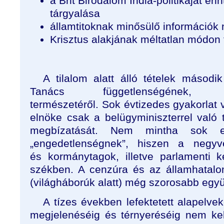
a Brit Birodalom India-politikáját éri
tárgyalása
államtitoknak minősülő információk 
Krisztus alakjának méltatlan módon
A tilalom alatt álló tételek másodi
Tanács függetlenségének, ide
természetéről. Sok évtizedes gyakorlat v
elnöke csak a belügyminiszterrel való 
megbízatását. Nem mintha sok e
„engedetlenségnek”, hiszen a negy
és kormánytagok, illetve parlamenti k
székben. A cenzúra és az államhatal
(világháborúk alatt) még szorosabb egy
A tízes években lefektetett alapelv
megjelenéséig és térnyeréséig nem kell