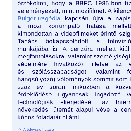
érzékelteti, hogy a BBFC 1985-ben tí
véleményezett, mint mozifilmet. A kilen
Bulger-tragédia
kapcsán újra a napisa
a mozi korrumpáló hatása mellett
kimondottan a videofilmeket érintő szi
Tanács bekapcsolódott a televízi
munkájába is. A cenzúra mellett kiál
megfontolásokra, valamint személyiségi
védelmére hivatkozó), illetve az 
és szólásszabadságot, valamint fo
hangsúlyozó) vélemények semmit sem k
száz év során, miközben a közvél
érdeklődése ugyancsak ingadozó v
technológiák elterjedését, az Inter
növekedési ütemét alapul véve a cen
képes feladatát ellátni.
<< A televízió hatása