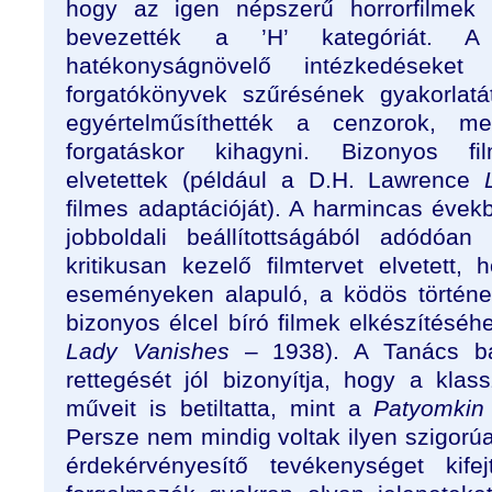
hogy az igen népszerű horrorfilme
bevezették a ’H’ kategóriát. A
hatékonyságnövelő intézkedéseket
forgatókönyvek szűrésének gyakorlatá
egyértelműsíthették a cenzorok, me
forgatáskor kihagyni. Bizonyos fil
elvetettek (például a D.H. Lawrence
filmes adaptációját). A harmincas évek
jobboldali beállítottságából adódóan
kritikusan kezelő filmtervet elvetett, h
eseményeken alapuló, a ködös történe
bizonyos élcel bíró filmek elkészítéséh
Lady Vanishes
– 1938). A Tanács balo
rettegését jól bizonyítja, hogy a klas
műveit is betiltatta, mint a
Patyomkin
Persze nem mindig voltak ilyen szigorúa
érdekérvényesítő tevékenységet kife