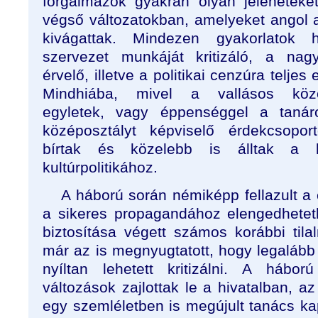
forgalmazók gyakran olyan jeleneteke
végső változatokban, amelyeket angol 
kivágattak. Mindezen gyakorlatok 
szervezet munkáját kritizáló, a nagy
érvelő, illetve a politikai cenzúra teljes
Mindhiába, mivel a vallásos köz
egyletek, vagy éppenséggel a taná
középosztályt képviselő érdekcsopor
bírtak és közelebb is álltak a k
kultúrpolitikához.
A háború során némiképp fellazult a
a sikeres propagandához elengedhetet
biztosítása végett számos korábbi tilalm
már az is megnyugtatott, hogy legaláb
nyíltan lehetett kritizálni. A hábo
változások zajlottak le a hivatalban, a
egy szemléletben is megújult tanács ka