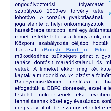
V
engedélyeztetési folyamatát
szabályozó 1909-es törvény tette
M
lehetővé. A cenzúra gyakorlásának
joga eleinte a helyi önkormányzatok
hatáskörébe tartozott, ami egy átláthata
rémét festette fel úgy a filmgyártók, m
Központi szabályozás céljából hozták 
Tanácsát (
British Bord of Fil
működéséhez szükséges pénzt a gyárt
tanács döntésit maradéktalanul és m
vették. A filmeket ekkor még két kateg
kaptak a mindenki és ’A’ jelzést a felnőtt
Belügyminisztériumi ajánlásra a hel
elfogadták a BBFC döntéseit, ezzel ell
testület működésének első éveibe
fennállásának közel egy évszázada során
meg vagy tiltott be, számos ellenfélre é