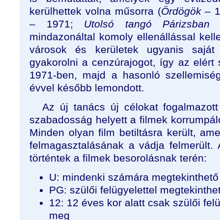
kerülhettek volna műsorra (
Ördögök
– 
– 1971;
Utolsó tangó Párizsban
–
mindazonáltal komoly ellenállással kel
városok és kerületek ugyanis saját
gyakorolni a cenzúrajogot, így az elért 
1971-ben, majd a hasonló szellemiség
évvel később lemondott.
Az új tanács új célokat fogalmazott
szabadosság helyett a filmek korrumpáló
Minden olyan film betiltásra került, a
felmagasztalásának a vádja felmerült. 
történtek a filmek besorolásnak terén:
U: mindenki számára megtekinthető
PG: szülői felügyelettel megtekinthe
12: 12 éves kor alatt csak szülői fel
meg