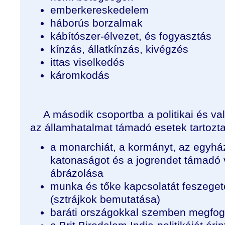
emberkereskedelem
háborús borzalmak
kábítószer-élvezet, és fogyasztás
kínzás, állatkínzás, kivégzés
ittas viselkedés
káromkodás
A második csoportba a politikai és va
az államhatalmat támadó esetek tartozta
a monarchiát, a kormányt, az egyház
katonaságot és a jogrendet támadó
ábrázolása
munka és tőke kapcsolatát feszeget
(sztrájkok bemutatása)
baráti országokkal szemben megfoga