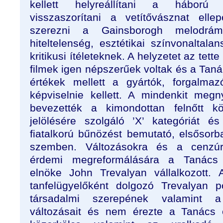
kellett helyreállítani a háború a
visszaszorítani a vetítővásznat ell
szerezni a Gainsborogh melodrám
hiteltelenség, esztétikai színvonaltal
kritikusi ítéleteknek. A helyzetet az tet
filmek igen népszerűek voltak és a Taná
értékek mellett a gyártók, forgalma
képviselnie kellett. A mindenkit meg
bevezették a kimondottan felnőtt k
jelölésére szolgáló ’X’ kategóriát 
fiatalkorú bűnözést bemutató, elsősorb
szemben. Változásokra és a cenzú
érdemi megreformálására a Tanács 
elnöke John Trevalyan vállalkozott.
tanfelügyelőként dolgozó Trevalyan p
társadalmi szerepének valamint 
változásait és nem érezte a Tanács 