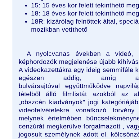
15: 15 éves kor felett tekinthető me
18: 18 éves kor felett tekinthető me
18R: kizárólag felnőttek által, speci
mozikban vetíthető
A nyolcvanas években a videó, m
képhordozók megjelenése újabb kihívások
A videokazettákra egy ideig semmiféle 
egészen addig, amíg 
bulvársajtóval együttműködve napvi
tételből álló filmlistát azokból az 
„obszcén kiadványok” jogi kategóriájáb
videofelvételekre vonatkozó törvény
melynek értelmében bűncselekményne
cenzúrát megkerülve forgalmazott , vag
jogosult személynek adott el, kölcsönzöt