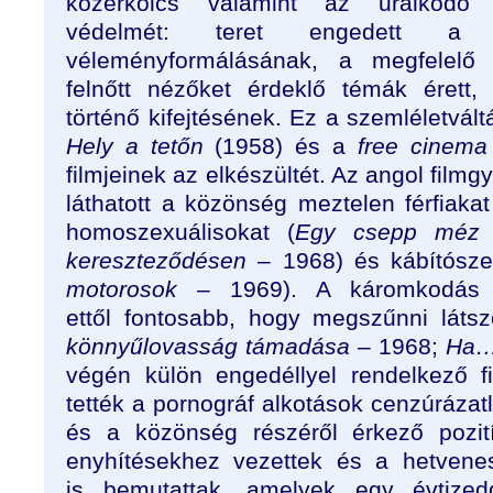
közerkölcs valamint az uralkodó 
védelmét: teret engedett a k
véleményformálásának, a megfelelő
felnőtt nézőket érdeklő témák érett, f
történő kifejtésének. Ez a szemléletvált
Hely a tetőn
(1958) és a
free cinema
filmjeinek az elkészültét. Az angol filmg
láthatott a közönség meztelen férfiakat
homoszexuálisokat (
Egy csepp méz
–
kereszteződésen
– 1968) és kábítószer
motorosok
– 1969). A káromkodás i
ettől fontosabb, hogy megszűnni látszo
könnyűlovasság támadása
– 1968;
Ha
végén külön engedéllyel rendelkező f
tették a pornográf alkotások cenzúrázatl
és a közönség részéről érkező pozití
enyhítésekhez vezettek és a hetvene
is bemutattak, amelyek egy évtiz