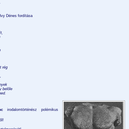
.
alvy Dénes fordítása
t,
g
n
t rég
,
ények
y belőle
ned.
nc
irodalomtörténész polémikus
ől!