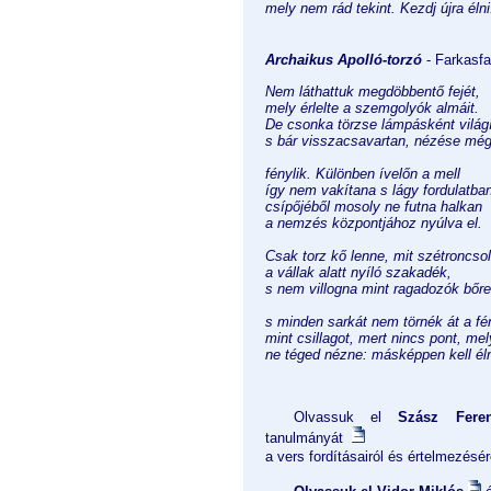
mely nem rád tekint. Kezdj újra élni
Archaikus Apolló-torzó
- Farkasf
Nem láthattuk megdöbbentő fejét,
mely érlelte a szemgolyók almáit.
De csonka törzse lámpásként világí
s bár visszacsavartan, nézése mé
fénylik. Különben ívelőn a mell
így nem vakítana s lágy fordulatba
csípőjéből mosoly ne futna halkan
a nemzés központjához nyúlva el.
Csak torz kő lenne, mit szétroncsol
a vállak alatt nyíló szakadék,
s nem villogna mint ragadozók bőre
s minden sarkát nem törnék át a f
mint csillagot, mert nincs pont, mel
ne téged nézne: másképpen kell él
Olvassuk el
Szász Fere
tanulmányát
a vers fordításairól és értelmezésér