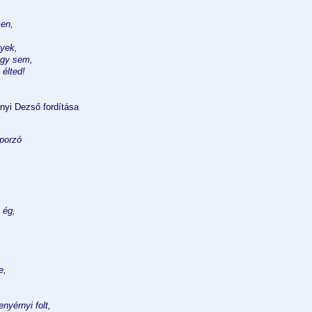
sen,
nyek,
egy sem,
élted!
ányi Dezső fordítása
,
porzó
 ég,
e,
enyérnyi folt,