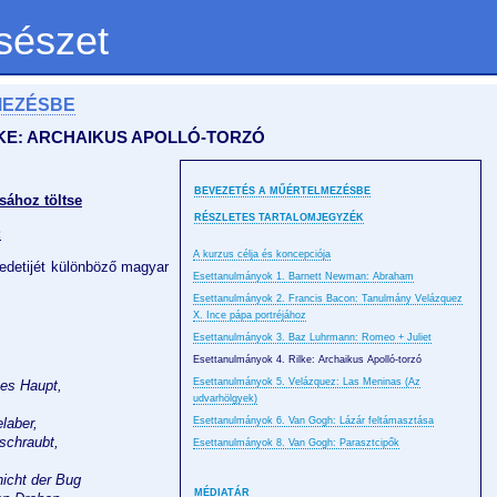
sészet
MEZÉSBE
KE: ARCHAIKUS APOLLÓ-TORZÓ
BEVEZETÉS A MŰÉRTELMEZÉSBE
sához töltse
RÉSZLETES TARTALOMJEGYZÉK
:
A kurzus célja és koncepciója
edetijét különböző magyar
Esettanulmányok 1. Barnett Newman: Abraham
Esettanulmányok 2. Francis Bacon: Tanulmány Velázquez
X. Ince pápa portréjához
Esettanulmányok 3. Baz Luhrmann: Romeo + Juliet
Esettanulmányok 4. Rilke: Archaikus Apolló-torzó
Esettanulmányok 5. Velázquez: Las Meninas (Az
tes Haupt,
udvarhölgyek)
laber,
Esettanulmányok 6. Van Gogh: Lázár feltámasztása
schraubt,
Esettanulmányok 8. Van Gogh: Parasztcipők
nicht der Bug
MÉDIATÁR