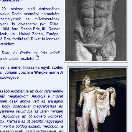
rtelmezését!
20. század első évtizedében
vekig Rodin személyi titkáraként
személyének és művészetének
yarul is olvashatók (vö. Rilke,
 1984. ford. Szabó Ede, ill.. Rainer
űvek, vál. Halasi Zoltán, Európa,
ó Ede fordításai) Rilkét különösen
orzókhoz.
Rilke és Rodin: az írás valódi
ének
alábbi részletét:
sét a német klasszika egyik széles
val, Johann Joachim
Winckelmann
A
 szövegével:
gasabb eszménye az ókor valamennyi
lás meghagyott. Alkotója e művet
éppen csak annyit vett az anyagból
, hogy szándékát megvalósítsa és
yannyira felülmúlja az isten minden
Apollón-ja az őt követő költőkét.
k, kiállása az őt betöltő nagyságról
 miként a boldog eliziumi mezőkön, a
eljesebb évek vonzó férfiasságát, és