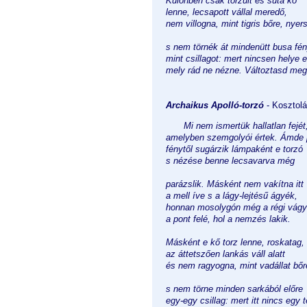
Különben csak torzult és suta kő
lenne, lecsapott vállal meredő,
nem villogna, mint tigris bőre, nyer
s nem törnék át mindenütt busa fé
mint csillagot: mert nincsen helye 
mely rád ne nézne. Változtasd meg 
Archaikus Apolló-torzó
- Kosztol
Mi nem ismertük hallatlan fejét
amelyben szemgolyói értek. Ámde 
fénytől sugárzik lámpaként e torzó
s nézése benne lecsavarva még
parázslik. Másként nem vakítna itt
a mell íve s a lágy-lejtésű ágyék,
honnan mosolygón még a régi vágy
a pont felé, hol a nemzés lakik.
Másként e kő torz lenne, roskatag,
az áttetszően lankás váll alatt
és nem ragyogna, mint vadállat bőr
s nem törne minden sarkából előre
egy-egy csillag: mert itt nincs egy t