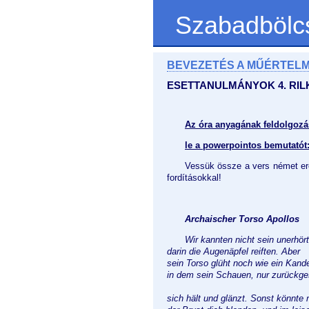
Szabadbölc
BEVEZETÉS A MŰÉRTEL
ESETTANULMÁNYOK 4. RIL
Az óra anyagának feldolgozá
le a powerpointos bemutatót
Vessük össze a vers német er
fordításokkal!
Archaischer Torso Apollos
Wir kannten nicht sein unerhör
darin die Augenäpfel reiften. Aber
sein Torso glüht noch wie ein Kande
in dem sein Schauen, nur zurückge
sich hält und glänzt. Sonst könnte 