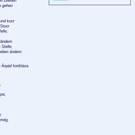
sen Drehen
n gehen
.
 und kurz
 Sturz
elle;
Rändern
 Stelle,
Leben ändern.
 Árpád fordítása
,
mpa,
k
 még,