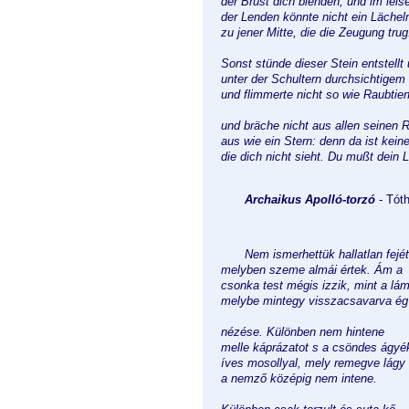
der Brust dich blenden, und im lei
der Lenden könnte nicht ein Lächel
zu jener Mitte, die die Zeugung trug
Sonst stünde dieser Stein entstellt
unter der Schultern durchsichtigem
und flimmerte nicht so wie Raubtierf
und bräche nicht aus allen seinen 
aus wie ein Stern: denn da ist keine
die dich nicht sieht. Du mußt dein 
Archaikus Apolló-torzó
- Tóth
Nem ismerhettük hallatlan fejét
melyben szeme almái értek. Ám a
csonka test mégis izzik, mint a lá
melybe mintegy visszacsavarva ég
nézése. Különben nem hintene
melle káprázatot s a csöndes ágyé
íves mosollyal, mely remegve lágy
a nemző középig nem intene.