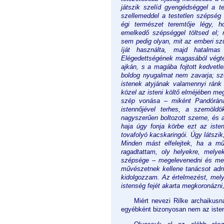
játszik szelíd gyengédséggel a 
szellemeddel a testetlen szépség
égi természet teremtője légy, 
emelkedő szépséggel töltsed el; 
sem pedig olyan, mit az emberi sz
íját használta, majd hatalmas
Elégedettségének magasából végte
ajkán, s a magába fojtott kedvetle
boldog nyugalmat nem zavarja; sz
istenek atyjának valamennyi ránk
közel az isteni költő elméjében meg
szép vonása – miként Pandóráná
istennőjével terhes, a szemöldök
nagyszerűen boltozott szeme, és a
haja úgy fonja körbe ezt az iste
tovafolyó kacskaringói. Úgy látszik
Minden mást elfelejtek, ha a mű
ragadtattam, oly helyekre, melye
szépsége – megelevenedni és megm
művészetnek kellene tanácsot adni
kidolgozzam. Az értelmezést, mely
istenség fejét akarta megkoronázni,
Miért nevezi Rilke archaikusn
egyébként bizonyosan nem az isten