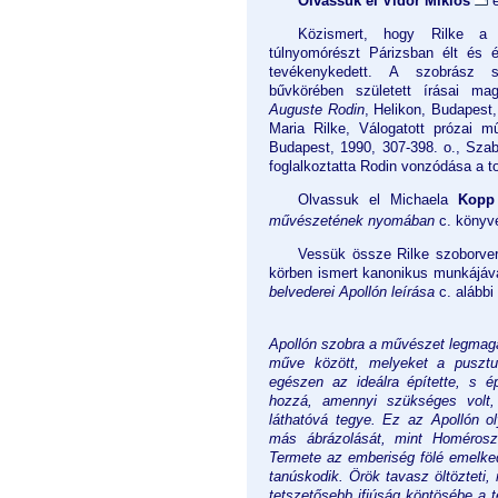
Olvassuk el Vidor Miklós
é
Közismert, hogy Rilke a 
túlnyomórészt Párizsban élt és é
tevékenykedett. A szobrász 
bűvkörében született írásai mag
Auguste Rodin
, Helikon, Budapest,
Maria Rilke, Válogatott prózai m
Budapest, 1990, 307-398. o., Szab
foglalkoztatta Rodin vonzódása a t
Olvassuk el Michaela
Kopp
művészetének nyomában
c. könyv
Vessük össze Rilke szoborver
körben ismert kanonikus munkájá
belvederei Apollón leírása
c. alábbi
Apollón szobra a művészet legma
műve között, melyeket a pusztu
egészen az ideálra építette, s 
hozzá, amennyi szükséges volt
láthatóvá tegye. Ez az Apollón ol
más ábrázolását, mint Homérosz 
Termete az emberiség fölé emelkedi
tanúskodik. Örök tavasz öltözteti,
tetszetősebb ifjúság köntösébe a t