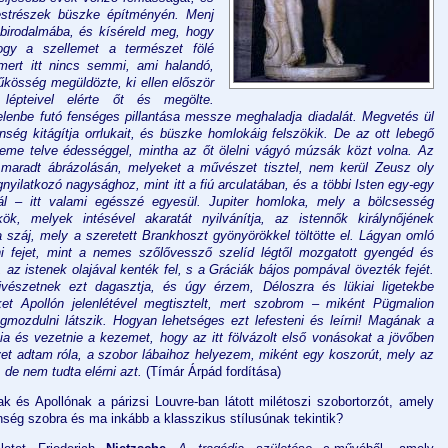
testrészek büszke építményén. Menj
 birodalmába, és kíséreld meg, hogy
hogy a szellemet a természet fölé
mert itt nincs semmi, ami halandó,
űkösség megüldözte, ki ellen először
 lépteivel elérte őt és megölte.
lenbe futó fenséges pillantása messze meghaladja diadalát. Megvetés ül
nség kitágítja orrlukait, és büszke homlokáig felszökik. De az ott lebegő
eme telve édességgel, mintha az őt ölelni vágyó múzsák közt volna. Az
 maradt ábrázolásán, melyeket a művészet tisztel, nem kerül Zeusz oly
nyilatkozó nagysághoz, mint itt a fiú arculatában, és a többi Isten egy-egy
l – itt valami egésszé egyesül. Jupiter homloka, mely a bölcsesség
ök, melyek intésével akaratát nyilvánítja, az istennők királynőjének
 száj, mely a szeretett Brankhoszt gyönyörökkel töltötte el. Lágyan omló
ni fejet, mint a nemes szőlővessző szelíd légtől mozgatott gyengéd és
, az istenek olajával kenték fel, s a Gráciák bájos pompával övezték fejét.
vészetnek ezt dagasztja, és úgy érzem, Déloszra és lükiai ligetekbe
ket Apollón jelenlétével megtisztelt, mert szobrom – miként Pügmalion
ozdulni látszik. Hogyan lehetséges ezt lefesteni és leírni! Magának a
a és vezetnie a kezemet, hogy az itt fölvázolt első vonásokat a jövőben
et adtam róla, a szobor lábaihoz helyezem, miként egy koszorút, mely az
 de nem tudta elérni azt.
(Tímár Árpád fordítása)
ak és Apollónak a párizsi Louvre-ban látott milétoszi szobortorzót, amely
ség szobra és ma inkább a klasszikus stílusúnak tekintik?