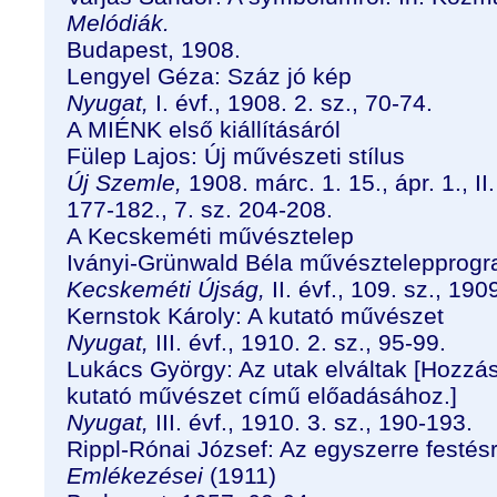
Melódiák.
Budapest, 1908.
Lengyel Géza: Száz jó kép
Nyugat,
I. évf., 1908. 2. sz., 70-74.
A MIÉNK első kiállításáról
Fülep Lajos: Új művészeti stílus
Új Szemle,
1908. márc. 1. 15., ápr. 1., II.
177-182., 7. sz. 204-208.
A Kecskeméti művésztelep
Iványi-Grünwald Béla művésztelepprogr
Kecskeméti Újság,
II. évf., 109. sz., 19
Kernstok Károly: A kutató művészet
Nyugat,
III. évf., 1910. 2. sz., 95-99.
Lukács György: Az utak elváltak [Hozzá
kutató művészet című előadásához.]
Nyugat,
III. évf., 1910. 3. sz., 190-193.
Rippl-Rónai József: Az egyszerre festésr
Emlékezései
(1911)