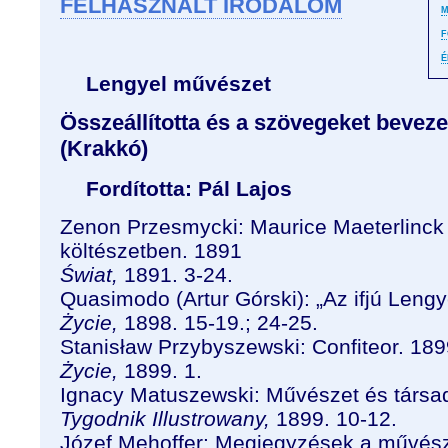
FELHASZNÁLT IRODALOM
M
F
É
Lengyel művészet
Összeállította és a szövegeket bevez
(Krakkó)
Fordította: Pál Lajos
Zenon Przesmycki: Maurice Maeterlinck 
költészetben. 1891
Świat,
1891. 3-24.
Quasimodo (Artur Górski): „Az ifjú Lengy
Życie,
1898. 15-19.; 24-25.
Stanisław Przybyszewski: Confiteor. 18
Życie,
1899. 1.
Ignacy Matuszewski: Művészet és társa
Tygodnik Illustrowany,
1899. 10-12.
Józef Mehoffer: Megjegyzések a művész