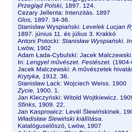
Przegląd Polski,
1897. 124.
Cezary Jellenta: Intenzitás. 1897
Glos,
1897. 34-36.
Stanisław Wyspiański:
Levelek Lucjan R
1897. június 11. és július 3. Krakkó
Antoni Potocki:
Stanisław Wyspiański. I
Lwów, 1902
Adam Łada-Cybulski: Jacek Malczewski
In:
Lengyel művészet. Festészet.
(1904-
Jacek Malczewski: A művészetek hivatá
Krytyka,
1912. 36.
Stanisław Lack: Wojciech Weiss. 1900
Życie,
1900. 1.
Jan Kleczyński: Witold Wojtkiewicz. 190
Sfinks,
1909. 22.
Jan Kasprowicz: Levél Ślewińskinek. 19
Władisław Ślewiński kiállítása.
Katalóguselőszó, Lwów, 1907