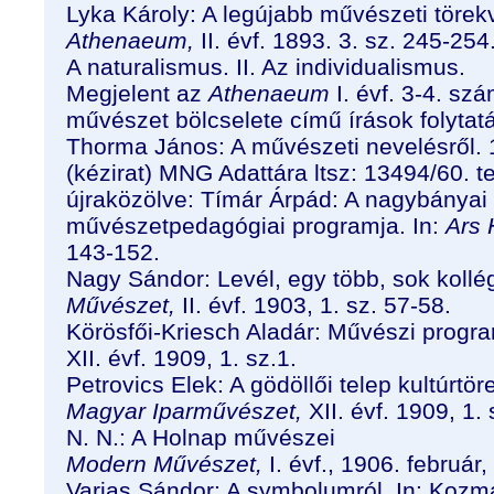
Lyka Károly: A legújabb művészeti töre
Athenaeum,
II. évf. 1893. 3. sz. 245-254
A naturalismus. II. Az individualismus.
Megjelent az
Athenaeum
I. évf. 3-4. s
művészet bölcselete című írások folytat
Thorma János: A művészeti nevelésről.
(kézirat) MNG Adattára ltsz: 13494/60. t
újraközölve: Tímár Árpád: A nagybánya
művészetpedagógiai programja. In:
Ars 
143-152.
Nagy Sándor: Levél, egy több, sok koll
Művészet,
II. évf. 1903, 1. sz. 57-58.
Körösfői-Kriesch Aladár: Művészi progr
XII. évf. 1909, 1. sz.1.
Petrovics Elek: A gödöllői telep kultúrtör
Magyar Iparművészet,
XII. évf. 1909, 1. 
N. N.: A Holnap művészei
Modern Művészet,
I. évf., 1906. február,
Varjas Sándor: A symbolumról. In: Kozm