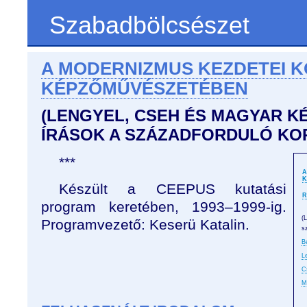
Szabadbölcsészet
A MODERNIZMUS KEZDETEI 
KÉPZŐMŰVÉSZETÉBEN
(LENGYEL, CSEH ÉS MAGYAR K
ÍRÁSOK A SZÁZADFORDULÓ KO
***
A
K
Készült a CEEPUS kutatási
R
program keretében, 1993–1999-ig.
(
Programvezető: Keserü Katalin.
s
B
L
C
M