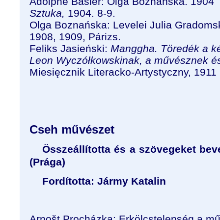
Adolphe Basler: Olga Boznańska. 1904
Sztuka,
1904. 8-9.
Olga Boznańska: Levelei Julia Gradom
1908, 1909, Párizs.
Feliks Jasieński:
Manggha. Töredék a ké
Leon Wyczółkowskinak, a művésznek és
Miesięcznik Literacko-Artystyczny, 1911
Cseh művészet
Összeállította és a szövegeket be
(Prága)
Fordította: Jármy Katalin
Arnošt Procházka: Erkölcstelenség a m