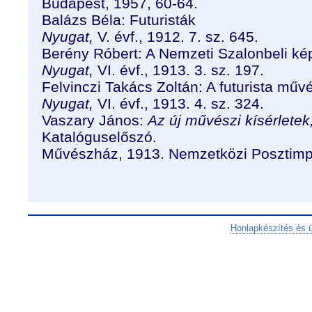
Budapest, 1957, 60-64.
Balázs Béla: Futuristák
Nyugat,
V. évf., 1912. 7. sz. 645.
Berény Róbert: A Nemzeti Szalonbeli ké
Nyugat,
VI. évf., 1913. 3. sz. 197.
Felvinczi Takács Zoltán: A futurista műv
Nyugat,
VI. évf., 1913. 4. sz. 324.
Vaszary János:
Az új művészi kísérletek
Katalóguselőszó.
Művészház, 1913. Nemzetközi Posztimpre
Honlapkészítés és 