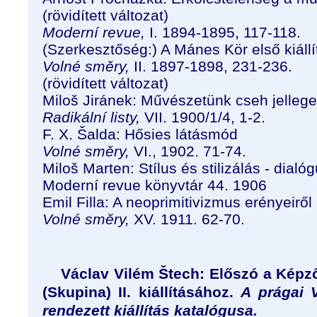
(rövidített változat)
Moderní revue,
I. 1894-1895, 117-118.
(Szerkesztőség:) A Mánes Kör első kiáll
Volné směry,
II. 1897-1898, 231-236.
(rövidített változat)
Miloš Jiránek: Művészetünk cseh jellege
Radikální listy,
VII. 1900/1/4, 1-2.
F. X. Šalda: Hősies látásmód
Volné směry,
VI., 1902. 71-74.
Miloš Marten: Stílus és stilizálás - dial
Moderní revue könyvtár 44. 1906
Emil Filla: A neoprimitivizmus erényeiről
Volné smĕry,
XV. 1911. 62-70.
Václav Vilém Štech: Előszó a Kép
(Skupina) II. kiállításához.
A prágai 
rendezett kiállítás katalógusa.