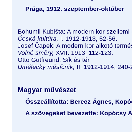
Prága, 1912. szeptember-október
Bohumil Kubišta: A modern kor szellemi a
Česká kultúra,
I. 1912-1913, 52-56.
Josef Čapek: A modern kor alkotó termé
Volné směry,
XVII. 1913, 112-123.
Otto Gutfreund: Sík és tér
Umĕlecky mĕsíčník,
II. 1912-1914, 240-
Magyar művészet
Összeállította: Berecz Ágnes, Kopó
A szövegeket bevezette: Kopócsy 