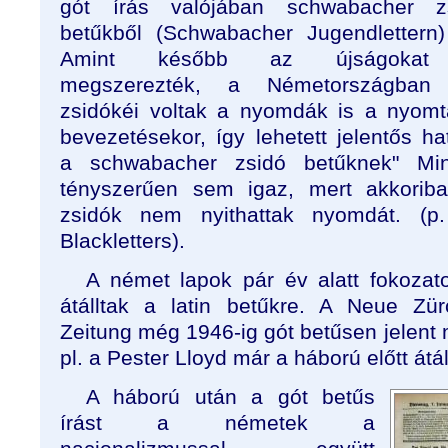
gót írás valójában schwabacher z
betűkből (Schwabacher Jugendlettern) 
Amint később az újságokat
megszerezték, a Németországban
zsidókéi voltak a nyomdák is a nyomt
bevezetésekor, így lehetett jelentős ha
a schwabacher zsidó betűknek" Mi
tényszerűen sem igaz, mert akkorib
zsidók nem nyithattak nyomdát. (p
Blackletters).
A német lapok pár év alatt fokozat
átálltak a latin betűkre. A Neue Zür
Zeitung még 1946-ig gót betűsen jelent
pl. a Pester Lloyd már a háború előtt átáll
A háború után a gót betűs
írást a németek a