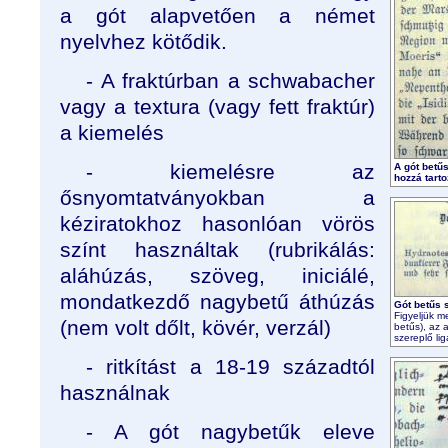
a gót alapvetően a német
nyelvhez kötődik.
- A fraktúrban a schwabacher
vagy a textura (vagy fett fraktúr)
a kiemelés
- kiemelésre az
A gót betűs
hozzá tarto
ősnyomtatványokban a
kéziratokhoz hasonlóan vörös
színt használtak (rubrikálás:
aláhúzás, szöveg, iniciálé,
mondatkezdő nagybetű áthúzás
Gót betűs 
Figyeljük m
(nem volt dőlt, kövér, verzál)
betűs), az 
szereplő lig
- ritkítást a 18-19 századtól
használnak
- A gót nagybetűk eleve