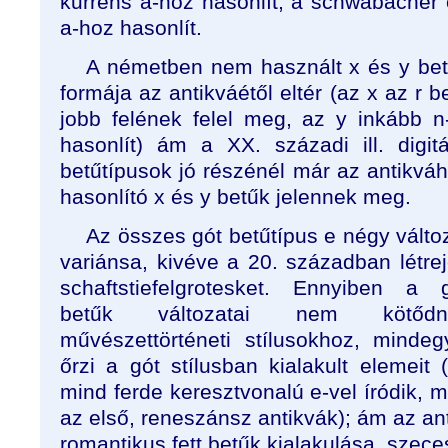
kurrens a-hoz hasonlít, a schwabacher és
a-hoz hasonlít.
A németben nem használt x és y be
formája az antikváétől eltér (az x az r b
jobb felének felel meg, az y inkább n
hasonlít) ám a XX. századi ill. digitá
betűtípusok jó részénél már az antikvá
hasonlító x és y betűk jelennek meg.
Az összes gót betűtípus e négy válto
variánsa, kivéve a 20. században létrej
schaftstiefelgrotesket. Ennyiben a 
betűk változatai nem kötődn
művészettörténeti stílusokhoz, mindeg
őrzi a gót stílusban kialakult elemeit (
mind ferde keresztvonalú e-vel íródik, m
az első, reneszánsz antikvák); ám az anti
romantikus fett betűk kialakulása, szece