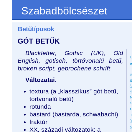
Szabadbölcsészet
Betűtípusok
GÓT BETŰK
Blackletter, Gothic (UK), Old
T
English, gotisch, törtövonalú betű,
R
broken script, gebrochene schrift
B
Változatai
:
E
A 
textura (a „klasszikus” gót betű,
N
törtvonalú betű)
B
S
rotunda
A
bastard (bastarda, schwabachi)
H
fraktúr
É
K
XX. századi változatok: a