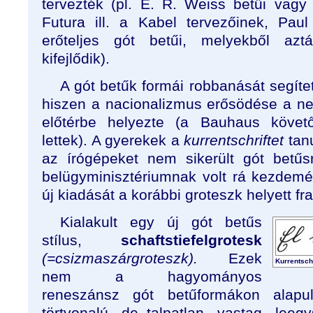
tervezték (pl. E. R. Weiss betűi vagy 
Futura ill. a Kabel tervezőinek, Pau
erőteljes gót betűi, melyekből aztá
kifejlődik).
A gót betűk formái robbanását segítet
hiszen a nacionalizmus erősödése a nem
előtérbe helyezte (a Bauhaus követ
lettek). A gyerekek a
kurrentschriftet
tan
az írógépeket nem sikerült gót betűs
belügyminisztériumnak volt rá kezdem
új kiadását a korábbi groteszk helyett frak
Kialakult egy új gót betűs
stílus,
schaftstiefelgrotesk
(=csizmaszárgroteszk).
Ezek
Kurrentschr
nem a hagyományos
reneszánsz gót betűformákon alapu
törtvonalú, de talpatlan, vastag, leegy