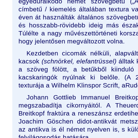
egyeduralkodó német szövegbetű („
címbetű / kiemelés általában textura 
éven át használták általános szövegbet
és hosszabb-rövidebb ideig más észak
Túlélte a nagy művészettörténeti korsz
hogy jelentősen megváltozott volna.
Kezdetben cicomák nélküli, alapvál
kacsok
(schnörkel, elefantrüssel)
álltak 
a szöveg fölött, a betűkből kiinduló
kacskaringók nyúlnak ki belőle. (A 
texturája a Wilhelm Klinspor Scrift, aRud
Johann Gottlieb Immanuel Breitkop
megszabadítja cikornyáitól. A Theuer
Breitkopf fraktúra a reneszánsz erdetih
Joachim Göschen didot-antikvát metsz
az antikva is él német nyelven is, s k
felvilágosodás hatására.