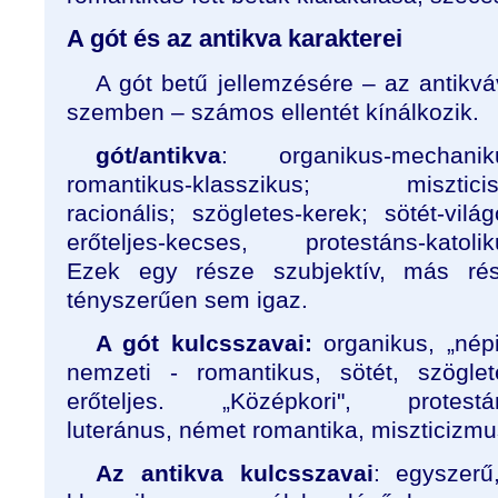
A gót és az antikva karakterei
A gót betű jellemzésére – az antikvá
szemben –
számos ellentét kínálkozik.
gót/antikva
: organikus-mechanik
romantikus-klasszikus; miszticis
racionális; szögletes-kerek; sötét-világ
erőteljes-kecses, protestáns-katolik
Ezek egy része szubjektív, más ré
tényszerűen sem igaz.
A gót kulcsszavai:
organikus, „népi
nemzeti - romantikus, sötét, szöglet
erőteljes. „Középkori", protestá
luteránus, német romantika, miszticizmu
Az antikva kulcsszavai
: egyszerű