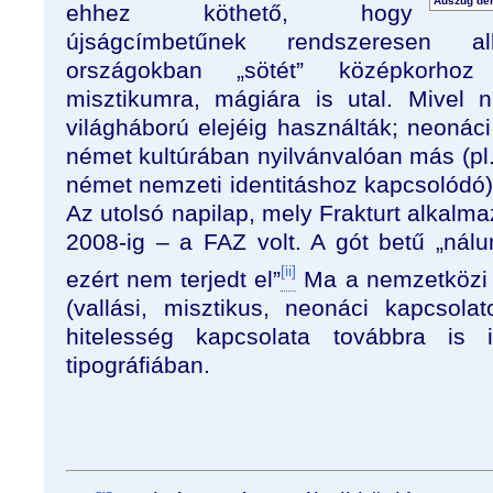
Auszug der
ehhez köthető, hogy
újságcímbetűnek rendszeresen a
országokban „sötét” középkorho
misztikumra, mágiára is utal. Mivel 
világháború elejéig használták; neonáci
német kultúrában nyilvánvalóan más (pl
német nemzeti identitáshoz kapcsolódó) 
Az utolsó napilap, mely Frakturt alkalm
2008-ig – a FAZ volt. A gót betű „
nálu
[ii]
ezért nem terjedt el”
Ma a nemzetközi 
(vallási, misztikus, neonáci kapcsol
hitelesség kapcsolata továbbra i
tipográfiában.