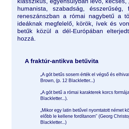
klasszikus, egyensúlyban lévő, kecses, „m
humanista, szabadság, ésszerűség, f
reneszánszban a római nagybetű a tök
ideáknak megfelelő, körök, ívek és von
betűk közül a dél-Európában elterjed
hozzá.
A fraktúr-antikva betűvita
„A gót betűs sosem érték el végső és elhiva
Brown, (p. 12 Blackletter...)
„A gót betű a római karakterek korcs formá
Blackletter...).
„Mikor egy latin betűvel nyomtatott német 
előbb le kellene fordítanom" (Georg Christo
Blackletter...)