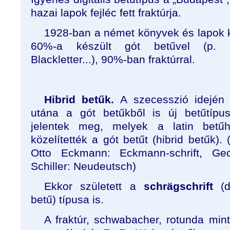
hazai lapok fejléc fett fraktúrja.
1928-ban a német könyvek és lapok 
60%-a készült gót betűvel (p. 
Blackletter...), 90%-ban fraktúrral.
Hibrid betűk.
A szecesszió idején
utána a gót betűkből is új betűtípu
jelentek meg, melyek a latin betű
közelítették a gót betűt (hibrid betűk). (
Otto Eckmann: Eckmann-schrift, Ge
Schiller: Neudeutsch)
Ekkor született a
schrägschrift
(d
betű) típusa is.
A fraktúr, schwabacher, rotunda mint