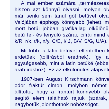
A mai ember számára „természetes
hiszen azt könnyű olvasni, melyen ol
már senki sem tanul gót betűvel olv
Valójában épphogy könnyebb (lehet), min
mert betűi jobban grafikailag elkülön
betű fel- és lenyúló szárai, cifrái mind 
k/R, r/x, t/k, n/y, C/E, I/ J, B/V, S/G, U/A).
Mi több: a latin betűvel ellentétben
erdetűek (tollírásból erednek), így
egységesebb, mint a latin betűké (ebb
arab íráshoz). Ez az elkülönülés alapvet
1907-ben August Kirschmann könvet
oder fraktúr címen, melyben német o
állította, hogy a frantúrt könnyebb ol
segítő elem található rajtuk (szára
nagybetűk jelenthetnek nehézséget.