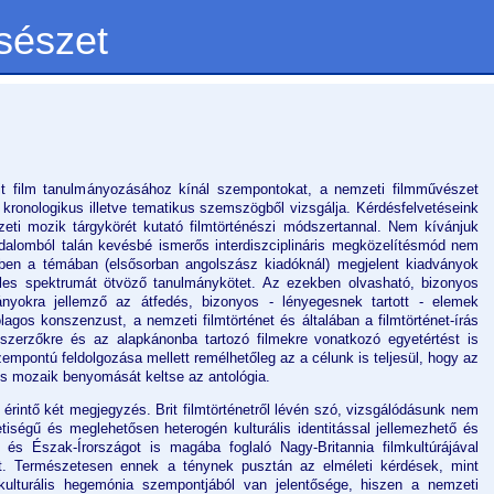
sészet
it film tanulmányozásához kínál szempontokat, a nemzeti filmművészet
t kronologikus illetve tematikus szemszögből vizsgálja. Kérdésfelvetéseink
eti mozik tárgykörét kutató filmtörténészi módszertannal. Nem kívánjuk
odalomból talán kevésbé ismerős interdiszciplináris megközelítésmód nem
edben a témában (elsősorban angolszász kiadóknál) megjelent kiadványok
les spektrumát ötvöző tanulmánykötet. Az ezekben olvasható, bizonyos
mányokra jellemző az átfedés, bizonyos - lényegesnek tartott - elemek
lagos konszenzust, a nemzeti filmtörténet és általában a filmtörténet-írás
 szerzőkre és az alapkánonba tartozó filmekre vonatkozó egyetértést is
empontú feldolgozása mellett remélhetőleg az a célunk is teljesül, hogy az
s mozaik benyomását keltse az antológia.
 érintő két megjegyzés. Brit filmtörténetről lévén szó, vizsgálódásunk nem
tiségű és meglehetősen heterogén kulturális identitással jellemezhető és
 és Észak-Írországot is magába foglaló Nagy-Britannia filmkultúrájával
ót. Természetesen ennek a ténynek pusztán az elméleti kérdések, mint
 kulturális hegemónia szempontjából van jelentősége, hiszen a nemzeti