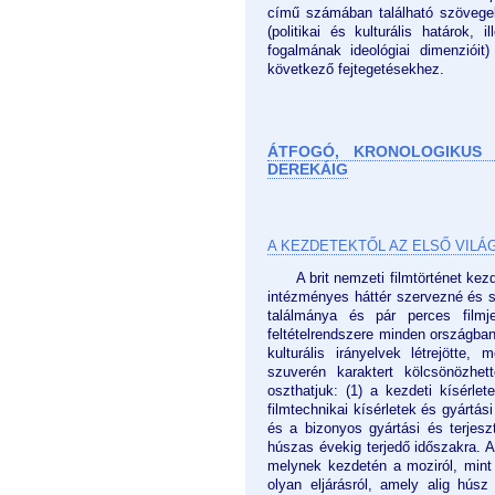
című számában található szövegek
(politikai és kulturális határok
fogalmának ideológiai dimenzióit
következő fejtegetésekhez.
ÁTFOGÓ, KRONOLOGIKUS 
DEREKÁIG
A KEZDETEKTŐL AZ ELSŐ VIL
A brit nemzeti filmtörténet kez
intézményes háttér szervezné és 
találmánya és pár perces filmjei
feltételrendszere minden országban
kulturális irányelvek létrejött
szuverén karaktert kölcsönözhe
oszthatjuk: (1) a kezdeti kísérle
filmtechnikai kísérletek és gyártás
és a bizonyos gyártási és terjes
húszas évekig terjedő időszakra. A
melynek kezdetén a moziról, mint
olyan eljárásról, amely alig húsz