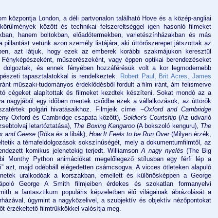
m központja London, a déli partvonalon található Hove és a közép-angliai
körülmények között és technikai felszereltséggel igen hasonló filmeket
kban, hanem boltokban, előadótermekben, varietészínházakban és más
pillantást vetünk azon személy listájára, aki úttörőszerepet játszottak az
iben, azt látjuk, hogy ezek az emberek korábbi szakmájukon keresztül
. Fényképészeként, műszerészeként, vagy éppen optikai berendezéseket
nt dolgoztak, és ennek fényében hozzáférésük volt a kor legmodernebb
pészeti tapasztalatokkal is rendelkeztek.
Robert Paul, Brit Acres, James
ánt műszaki-tudományos érdeklődésből fordult a film iránt, ám felismerve
rtó cégeket alapítottak és filmeket kezdtek készíteni. Sokat mondó az a
va nagyjából egy időben mentek csődbe ezek a vállalkozások, az úttörők
zatértek polgári hivatásaikhoz. Filmjeik címei –
Oxford and Cambridge
ny Oxford és Cambridge csapata között),
Soldier's Courtship
(Az udvarló
zsebtolvaj letartóztatása),
The Boxing Kangaroo
(A bokszoló kenguru),
The
x and Geese
(Róka és a libák),
How It Feels to be Run Over
(Milyen érzék,
keltetik a témafeldolgozások sokszínűségét, mely a dokumentumfilmtől, az
ndezett komikus jelenetekig terjedt. Williamson
A nagy nyelés
(The Big
bi Monthy Python animációkat megelőlegező stílusban egy férfi lép a
li” azt, majd odébbáll elégedetten csámcsogva. A vicces ötleteken alapuló
rténetek uralkodóak a korszakban, emellett és különösképpen a George
 ápoló George A Smith filmjeiben érdekes és szokatlan formanyelvi
mith a fantasztikum populáris képzeletben élő világainak ábrázolását a
rházával, úgymint a nagyközelivel, a szubjektív és objektív nézőpontokat
t érzékeltető filmtrükkökkel valósítja meg.