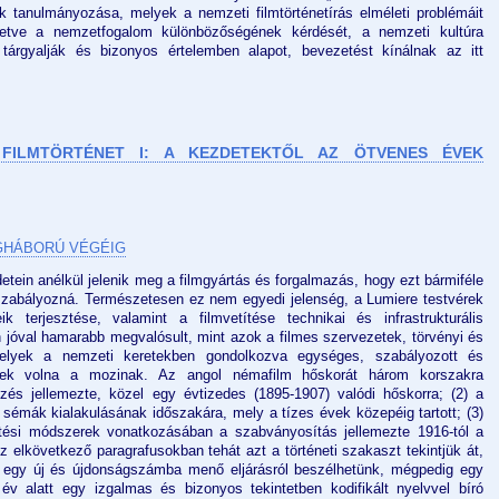
 tanulmányozása, melyek a nemzeti filmtörténetírás elméleti problémáit
, illetve a nemzetfogalom különbözőségének kérdését, a nemzeti kultúra
) tárgyalják és bizonyos értelemben alapot, bevezetést kínálnak az itt
FILMTÖRTÉNET I: A KEZDETEKTŐL AZ ÖTVENES ÉVEK
ÁGHÁBORÚ VÉGÉIG
detein anélkül jelenik meg a filmgyártás és forgalmazás, hogy ezt bármiféle
szabályozná. Természetesen ez nem egyedi jelenség, a Lumiere testvérek
k terjesztése, valamint a filmvetítése technikai és infrastrukturális
 jóval hamarabb megvalósult, mint azok a filmes szervezetek, törvényi és
e, melyek a nemzeti keretekben gondolkozva egységes, szabályozott és
ttek volna a mozinak. Az angol némafilm hőskorát három korszakra
tezés jellemezte, közel egy évtizedes (1895-1907) valódi hőskorra; (2) a
i sémák kialakulásának időszakára, mely a tízes évek közepéig tartott; (3)
ztési módszerek vonatkozásában a szabványosítás jellemezte 1916-tól a
z elkövetkező paragrafusokban tehát azt a történeti szakaszt tekintjük át,
 egy új és újdonságszámba menő eljárásról beszélhetünk, mégpedig egy
 év alatt egy izgalmas és bizonyos tekintetben kodifikált nyelvvel bíró