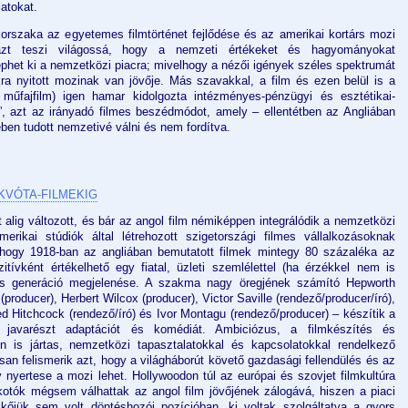
latokat.
 korszaka az egyetemes filmtörténet fejlődése és az amerikai kortárs mozi
 azt teszi világossá, hogy a nemzeti értékeket és hagyományokat
léphet ki a nemzetközi piacra; mivelhogy a nézői igények széles spektrumát
kra nyitott mozinak van jövője. Más szavakkal, a film és ezen belül is a
 műfajfilm) igen hamar kidolgozta intézményes-pénzügyi és esztétikai-
ját”, azt az irányadó filmes beszédmódot, amely – ellentétben az Angliában
en tudott nemzetivé válni és nem fordítva.
KVÓTA-FILMEKIG
alig változott, és bár az angol film némiképpen integrálódik a nemzetközi
rikai stúdiók által létrehozott szigetországi filmes vállalkozásoknak
hogy 1918-ban az angliában bemutatott filmek mintegy 80 százaléka az
itívként értékelhető egy fiatal, üzleti szemlélettel (ha érzékkel nem is
es generáció megjelenése. A szakma nagy öregjének számító Hepworth
producer), Herbert Wilcox (producer), Victor Saville (rendező/producer/író),
ed Hitchcock (rendező/író) és Ivor Montagu (rendező/producer) – készítik a
t: javarészt adaptációt és komédiát. Ambiciózus, a filmkészítés és
en is jártas, nemzetközi tapasztalatokkal és kapcsolatokkal rendelkező
san felismerik azt, hogy a világháborút követő gazdasági fellendülés és az
y nyertese a mozi lehet. Hollywoodon túl az európai és szovjet filmkultúra
alkotók mégsem válhattak az angol film jövőjének zálogává, hiszen a piaci
kőjük sem volt döntéshozói pozícióban, ki voltak szolgáltatva a gyors