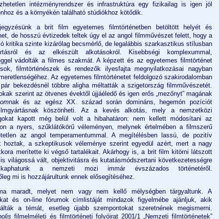
zhetetlen intézményrendszer és infrastruktúra egy fizikailag is igen jól
onhoz és a környékén található stúdiókhoz kötődik.
egyzésünk a brit film egyetemes filmtörténetben betöltött helyét és
het, de hosszú évtizedek teltek úgy el az angol filmművészet felett, hogy a
 kritika szinte kizárólag becsmérlő, de legalábbis szarkasztikus stílusban
ártásról és az elkészült alkotásokról. Kisebbségi komplexummal,
ggel vádolták a filmes szakmát. A képzett és az egyetemes filmtörténet
kusok, filmtörténészek és rendezők ilyesfajta megnyilatkozásai nagyban
ismeretlenségéhez. Az egyetemes filmtörténetet feldolgozó szakirodalomban
 pár bekezdésnél többre aligha méltatták a szigetország filmművészetét.
okak szerint az ötvenes évektől újjáéledő és igen erős „mezőnyt” magának
oom
nak és az egész XX. század során domináns, hegemón pozíciót
filmgyártásnak köszönheti. Az a kevés alkotás, mely a nemzetközi
gokat kapott még belül volt a hibahatáron: nem kellett módosítani az
zon a nyers, szűklátókörű véleményen, melynek értelmében a filmszerű
etetlen az angol temperamentummal. A megítélésben lassú, de pozitív
 hoztak, a szkeptikusok véleménye szerint egyedül azért, mert a nagy
ra merítette ki végső tartalékait. Akárhogy is, a brit film kitörni látszott
s világossá vált, objektivitásra és kutatásmódszertani következetességre
 kaphatunk a nemzeti mozi immár évszázados történetéről.
eg mi is hozzájárultunk ennek elősegítéséhez.
ma maradt, melyet nem vagy nem kellő mélységben tárgyaltunk. A
ákat és on-line fórumok címlistáját mindazok figyelmébe ajánljuk, akik
lálták a témát, esetleg újabb szempontokat szeretnének megismerni.
olis
filmelméleti és filmtörténeti folyóirat 2001/1 „Nemzeti filmtörténetek”