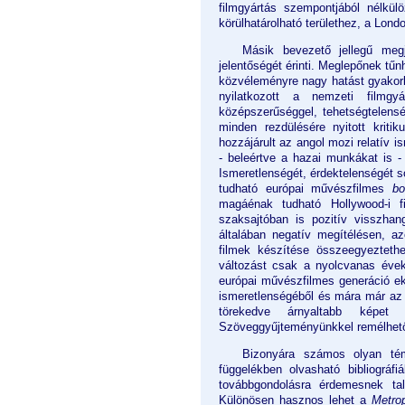
filmgyártás szempontjából nélkülö
körülhatárolható területhez, a Lond
Másik bevezető jellegű megj
jelentőségét érinti. Meglepőnek tűn
közvéleményre nagy hatást gyakorló
nyilatkozott a nemzeti filmgy
középszerűséggel, tehetségtelensé
minden rezdülésére nyitott kriti
hozzájárult az angol mozi relatív 
- beleértve a hazai munkákat is -
Ismeretlenségét, érdektelenségét s
tudható európai művészfilmes
b
magáénak tudható Hollywood-i 
szaksajtóban is pozitív visszhan
általában negatív megítélésen, a
filmek készítése összeegyezteth
változást csak a nyolcvanas évek
európai művészfilmes generáció ekko
ismeretlenségéből és mára már az i
törekedve árnyaltabb képet
Szöveggyűjteményünkkel remélhetől
Bizonyára számos olyan té
függelékben olvasható bibliográfi
továbbgondolásra érdemesnek ta
Különösen hasznos lehet a
Metrop