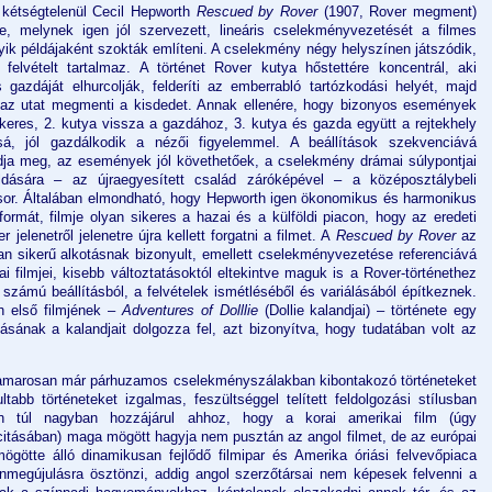
 kétségtelenül Cecil Hepworth
Rescued by Rover
(1907, Rover megment)
, melynek igen jól szervezett, lineáris cselekményvezetését a filmes
yik példájaként szokták említeni. A cselekmény négy helyszínen játszódik,
felvételt tartalmaz. A történet Rover kutya hőstettére koncentrál, aki
 gazdáját elhurcolják, felderíti az emberrabló tartózkodási helyét, majd
 az utat megmenti a kisdedet. Annak ellenére, hogy bizonyos események
keres, 2. kutya vissza a gazdához, 3. kutya és gazda együtt a rejtekhely
á, jól gazdálkodik a nézői figyelemmel. A beállítások szekvenciává
dja meg, az események jól követhetőek, a cselekmény drámai súlypontjai
loldására – az újraegyesített család záróképével – a középosztálybeli
 sor. Általában elmondható, hogy Hepworth igen ökonomikus és harmonikus
formát, filmje olyan sikeres a hazai és a külföldi piacon, hogy az eredeti
jelenetről jelenetre újra kellett forgatni a filmet. A
Rescued by Rover
az
an sikerű alkotásnak bizonyult, emellett cselekményvezetése referenciává
rai filmjei, kisebb változtatásoktól eltekintve maguk is a Rover-történethez
zámú beállításból, a felvételek ismétléséből és variálásából építkeznek.
th első filmjének –
Adventures of Dolllie
(Dollie kalandjai) – története egy
ásának a kalandjait dolgozza fel, azt bizonyítva, hogy tudatában volt az
 hamarosan már párhuzamos cselekményszálakban kibontakozó történeteket
tabb történeteket izgalmas, feszültséggel telített feldolgozási stílusban
in túl nagyban hozzájárul ahhoz, hogy a korai amerikai film (úgy
itásában) maga mögött hagyja nem pusztán az angol filmet, de az európai
mögötte álló dinamikusan fejlődő filmipar és Amerika óriási felvevőpiaca
nmegújulásra ösztönzi, addig angol szerzőtársai nem képesek felvenni a