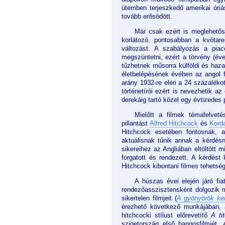
ütemben terjeszkedő amerikai óri
tovább erősödött.
Már csak ezért is meglehetőse
korlátozó, pontosabban a kvótar
változást. A szabályozás a piaco
megszüntetni, ezért a törvény (év
tűzhetnek műsorra külföldi és haz
életbelépésének évében az angol f
arány 1932-re eléri a 24 százaléko
történetírói ezért is nevezhetik 
derekáig tartó közel egy évtizedes 
Mielőtt a filmek témafelvet
pillantást
Alfred Hitchcock
és
Kord
Hitchcock esetében fontosnak, a 
aktuálisnak tűnik annak a kérdés
sikereihez az Angliában eltöltött 
forgatott és rendezett. A kérdés
Hitchcock kibontani filmes tehetsé
A húszas évei elején járó fi
rendezőasszisztensként dolgozik m
sikertelen filmjeit (
A gyönyörök ker
érezhető következő munkájában, 
hitchcocki stílust előrevetítő
A ti
szigetország első hangosfilmjét.