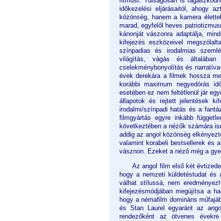
ritmust. Túlságosan is ragaszkod
időkezelési eljárásaitól, ahogy
közönség, hanem a kamera élettele
marad, egyfelől heves patriotizmus
kánonját vászonra adaptálja, min
kifejezés eszközeivel megszólalt
színpadias és irodalmias szemlél
világítás, vágás és általában
cselekménybonyolítás és narratíva-
évek derekára a filmek hossza meg
korábbi maximum negyedórás időt
esetében ez nem feltétlenül jár eg
állapotok és rejtett jelentések k
irodalmi/színpadi hatás és a fant
filmgyártás egyre inkább függetl
következtében a nézők számára isme
addig az angol közönség elkényezte
valamint korabeli bestsellerek és 
vásznon. Ezeket a néző még a gyenge
Az angol film első két évtize
hogy a nemzeti küldetéstudat és a
válhat stílussá, nem eredményezhe
kifejezésmódjában megújítsa a ha
hogy a némafilm domináns műfajába
és Stan Laurel egyaránt az angol
rendezőként az ötvenes évekre b