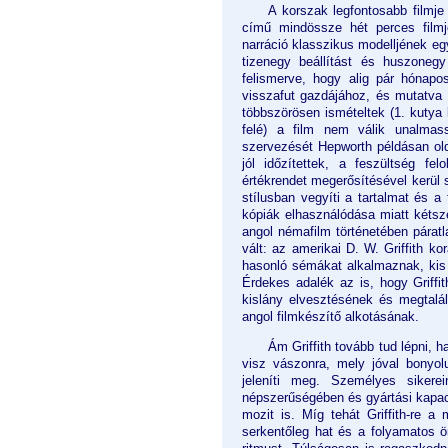
A korszak legfontosabb filmje
című mindössze hét perces filmje
narráció klasszikus modelljének eg
tizenegy beállítást és huszonegy 
felismerve, hogy alig pár hónapos
visszafut gazdájához, és mutatva
többszörösen ismételtek (1. kutya 
felé) a film nem válik unalmass
szervezését Hepworth példásan ol
jól időzítettek, a feszültség fe
értékrendet megerősítésével kerül
stílusban vegyíti a tartalmat és a 
kópiák elhasználódása miatt kétszer 
angol némafilm történetében páratl
vált: az amerikai D. W. Griffith ko
hasonló sémákat alkalmaznak, kis s
Érdekes adalék az is, hogy Griffi
kislány elvesztésének és megtalál
angol filmkészítő alkotásának.
Ám Griffith tovább tud lépni,
visz vászonra, mely jóval bonyolul
jeleníti meg. Személyes sikere
népszerűségében és gyártási kapac
mozit is. Míg tehát Griffith-re a 
serkentőleg hat és a folyamatos ö