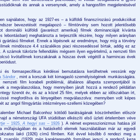
ásstúdióknak és annak a versenynek, amely a hangosfilm megjelenésével
n sajnálatos, hogy az 1927-es – a külföldi finanszírozású produkciókat
endszer bevezetését megalapozó – filmtörvény sem hozott jelentősebb
t domináló külföldi (javarészt amerikai) filmek dominanciáját kívánta
es lebontásban) meghatározta a terjesztők részére, hogy milyen arányban
ai gyártású filmeket. Ennek a lépésnek az eredménye, hogy míg a törvény
ilmek mindössze 4.4 százalékos piaci részesedéssel bírtak, addig ez az
t. A számok tükrözte fellendülés mégsem ilyen egyértelmű, a nemzeti film
az olcsó kvótafilmek korszakának a húszas évek végétől a harmincas évek
periódust.
ési és formaspecifikus kérdései bemutatásra kerülhetnek vessünk egy
a Sándor
, mint a korszak két kimagasló személyiségének munkásságára.
nemzeti film korabeli problémái, általános állapota szempontjából is
nek a megválaszolása, hogy mennyiben járult hozzá a rendező példátlan
mintegy tizenöt év, és az a közel 25 film, melyek ebben az időszakban írt,
t kissé megfordítva és lényegében megválaszolva: mennyiben volt képes
gét az angol filmgyártás intézményes-szellemi közegében?
atalember Michael Balconhoz kötődő barátságának köszönhetően először
ajd a németországi UFA stúdióban elkészíti első üzleti értelemben véve
tje
– 1925,
A hegyi sas
– 1926
). A német expresszionizmus hatása jól
a műfajiságában és a hatáskeltő elemek használatában már az egyedi
tokzatos lakó
(1926) című filmben. Két évvel később ő rendezi meg a
A zsarolás
(1929) még karakteresebb formában jegyzi a rendező keze