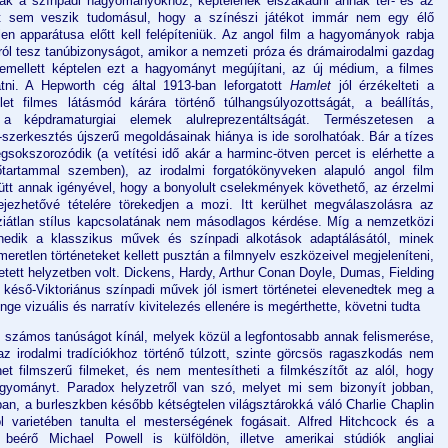
nak a színpadi hagyományokhoz, képtelenek elszakadni annak tér- és az
 azt sem veszik tudomásul, hogy a színészi játékot immár nem egy élő
n apparátusa előtt kell felépíteniük. Az angol film a hagyományok rabja
ról tesz tanúbizonyságot, amikor a nemzeti próza és drámairodalmi gazdag
demellett képtelen ezt a hagyományt megújítani, az új médium, a filmes
atni. A Hepworth cég által 1913-ban leforgatott
Hamlet
jól érzékelteti a
et filmes látásmód kárára történő túlhangsúlyozottságát, a beállítás,
 a képdramaturgiai elemek alulreprezentáltságát. Természetesen a
szerkesztés újszerű megoldásainak hiánya is ide sorolhatóak. Bár a tízes
sokszorozódik (a vetítési idő akár a harminc-ötven percet is elérhette a
artammal szemben), az irodalmi forgatókönyveken alapuló angol film
yütt annak igényével, hogy a bonyolult cselekmények követhető, az érzelmi
ifejezhetővé tételére törekedjen a mozi. Itt kerülhet megválaszolásra az
áziátlan stílus kapcsolatának nem másodlagos kérdése. Míg a nemzetközi
enedik a klasszikus művek és színpadi alkotások adaptálásától, minek
retlen történeteket kellett pusztán a filmnyelv eszközeivel megjeleníteni,
tett helyzetben volt. Dickens, Hardy, Arthur Conan Doyle, Dumas, Fielding
a késő-Viktoriánus színpadi művek jól ismert történetei elevenedtek meg a
 vizuális és narratív kivitelezés ellenére is megérthette, követni tudta
de számos tanúságot kínál, melyek közül a legfontosabb annak felismerése,
z irodalmi tradíciókhoz történő túlzott, szinte görcsös ragaszkodás nem
t filmszerű filmeket, és nem mentesítheti a filmkészítőt az alól, hogy
gyományt. Paradox helyzetről van szó, melyet mi sem bizonyít jobban,
n, a burleszkben később kétségtelen világsztárokká váló Charlie Chaplin
 varietében tanulta el mesterségének fogásait. Alfred Hitchcock és a
eérő Michael Powell is külföldön, illetve amerikai stúdiók angliai