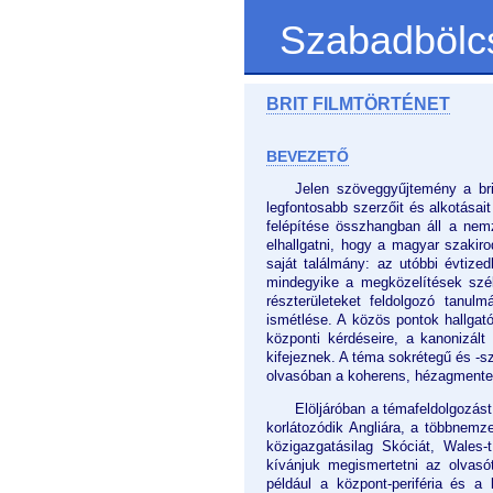
Szabadbölc
BRIT FILMTÖRTÉNET
BEVEZETŐ
Jelen szöveggyűjtemény a br
legfontosabb szerzőit és alkotásai
felépítése összhangban áll a nemz
elhallgatni, hogy a magyar szakir
saját találmány: az utóbbi évtiz
mindegyike a megközelítések szé
részterületeket feldolgozó tanul
ismétlése. A közös pontok hallgató
központi kérdéseire, a kanonizált
kifejeznek. A téma sokrétegű és -sz
olvasóban a koherens, hézagmente
Elöljáróban a témafeldolgozást
korlátozódik Angliára, a többnemze
közigazgatásilag Skóciát, Wales-t
kívánjuk megismertetni az olvas
például a központ-periféria és a