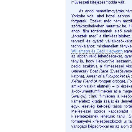
művészeti kifejezésmóddá vált.
Az angol némafilmgyártás háro
Yorksire volt, ahol közel azonos 
forgattak. Ezeket még nem mozi
szórakozóhelyeken mutattak be. Ha 
angol film történetének első éve
„érkeztek meg” a filmkészítéshez
tervező és gyártó vállalkozókké
technikájához mindemellett fényké
Williamson és Cecil Hepworth
egyar
az abban rejlő lehetőségeket, gyá
tény is, hogy Hepworth-t leszámít
pedig szakítva a filmezéssel viss
University Boat Race
(Evezősverse
katona),
Arrest of a Pickpocket
(A 
X-Ray Fiend
(A röntgen ördöge),
Fo
amikor valakit elütnek) – jól érzé
ál-dokumentumfilmeken át a megre
Swallow) című filmjében a későb
kamerához kitátja száját és „lenye
egy-, esetleg két-beállításos tö
Meliés-szel szoros kapcsolatot
kísérletezésnek lehetünk tanúi. S
formanyelvi kifejezőeszközök új tá
váltogató képsorokkal és az álomidő