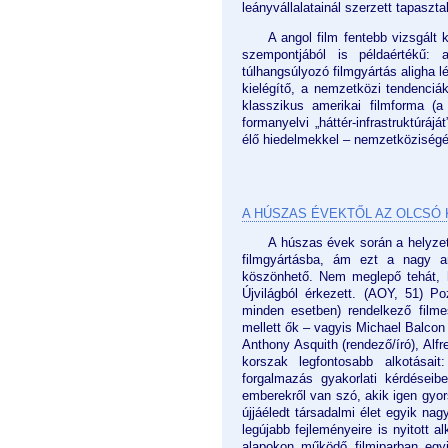
leányvállalatainál szerzett tapaszta
A angol film fentebb vizsgált
szempontjából is példaértékű:
túlhangsúlyozó filmgyártás aligha 
kielégítő, a nemzetközi tendenciá
klasszikus amerikai filmforma (a
formanyelvi „háttér-infrastruktúrá
élő hiedelmekkel – nemzetköziségéb
A HÚSZAS ÉVEKTŐL AZ OLCSÓ 
A húszas évek során a helyzet 
filmgyártásba, ám ezt a nagy ame
köszönhető. Nem meglepő tehát, 
Újvilágból érkezett. (AOY, 51) Poz
minden esetben) rendelkező film
mellett ők – vagyis Michael Balcon (
Anthony Asquith (rendező/író), Alfr
korszak legfontosabb alkotásai
forgalmazás gyakorlati kérdéseib
emberekről van szó, akik igen gyor
újjáéledt társadalmi élet egyik nag
legújabb fejleményeire is nyitott 
alapokon működő filmiparban egyi