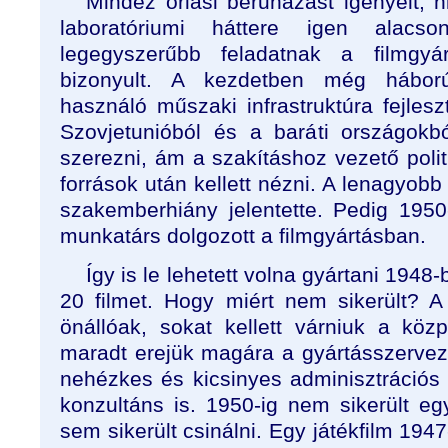
Mindez óriási beruházást igényelt, hi
laboratóriumi háttere igen alacs
legegyszerűbb feladatnak a filmgyár
bizonyult. A kezdetben még hábor
használó műszaki infrastruktúra fejle
Szovjetunióból és a baráti országokból
szerezni, ám a szakításhoz vezető polit
források után kellett nézni. A lenagyob
szakemberhiány jelentette. Pedig 195
munkatárs dolgozott a filmgyártásban.
Így is le lehetett volna gyártani 194
20 filmet. Hogy miért nem sikerült? A 
önállóak, sokat kellett várniuk a kö
maradt erejük magára a gyártásszervezé
nehézkes és kicsinyes adminisztrációs 
konzultáns is. 1950-ig nem sikerült egy
sem sikerült csinálni. Egy játékfilm 194