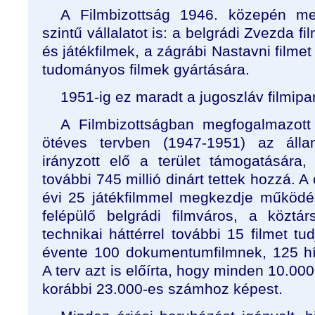
A Filmbizottság 1946. közepén meg
szintű vállalatot is: a belgrádi Zvezda 
és játékfilmek, a zágrábi Nastavni filme
tudományos filmek gyártására.
1951-ig ez maradt a jugoszláv filmipa
A Filmbizottságban megfogalmazott
ötéves tervben (1947-1951) az állam
irányzott elő a terület támogatására
további 745 millió dinárt tettek hozzá. A
évi 25 játékfilmmel megkezdje működé
felépülő belgrádi filmváros, a köztá
technikai háttérrel további 15 filmet tu
évente 100 dokumentumfilmnek, 125 hír
A terv azt is előírta, hogy minden 10.00
korábbi 23.000-es számhoz képest.