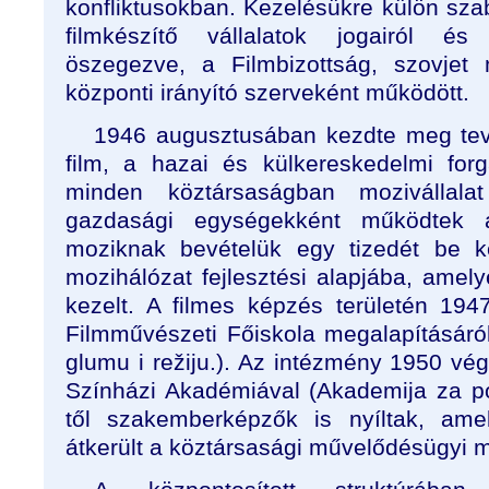
konfliktusokban. Kezelésükre külön szabá
filmkészítő vállalatok jogairól és 
öszegezve, a Filmbizottság, szovjet 
központi irányító szerveként működött.
1946 augusztusában kezdte meg tev
film, a hazai és külkereskedelmi fo
minden köztársaságban mozivállalat
gazdasági egységekként működtek a
moziknak bevételük egy tizedét be ke
mozihálózat fejlesztési alapjába, amely
kezelt. A filmes képzés területén 1947
Filmművészeti Főiskola megalapításáról
glumu i režiju.). Az intézmény 1950 vé
Színházi Akadémiával (Akademija za p
től szakemberképzők is nyíltak, ame
átkerült a köztársasági művelődésügyi 