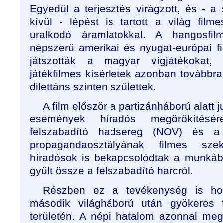
Egyedül a terjesztés virágzott, és - a
kívül - lépést is tartott a világ film
uralkodó áramlatokkal. A hangosfi
népszerű amerikai és nyugat-európai fi
játszották a magyar vígjátékokat,
játékfilmes kísérletek azonban továbbra 
dilettáns szinten születtek.
A film először a partizánháború alatt 
események híradós megörökítésé
felszabadító hadsereg (NOV) és a 
propagandaosztályának filmes sze
híradósok is bekapcsolódtak a munkáb
gyűlt össze a felszabadító harcról.
Részben ez a tevékenység is hoz
második világháború után gyökeres f
területén. A népi hatalom azonnal meg