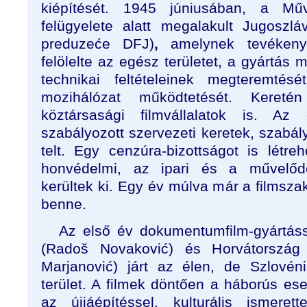
kiépítését. 1945 júniusában, a Műv
felügyelete alatt megalakult Jugoszláv
preduzeće DFJ)
,
amelynek tevékenys
felölelte az egész területet, a gyártás m
technikai feltételeinek megteremté
mozihálózat működtetését. Kereté
köztársasági filmvállalatok is. 
szabályozott szervezeti keretek, szabály
telt. Egy cenzúra-bizottságot is létre
honvédelmi, az ipari és a művelődé
kerültek ki. Egy év múlva már a filmsza
benne.
Az első év dokumentumfilm-gyártáss
(Radoš Novaković) és Horvátország
Marjanović) járt az élen, de Szlovén
terület. A filmek döntően a háborús es
az újjáépítéssel, kulturális ismerette