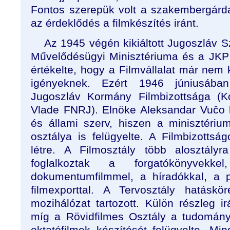
Fontos szerepük volt a szakembergárd
az érdeklődés a filmkészítés iránt.
Az 1945 végén kikiáltott Jugoszláv 
Művelődésügyi Minisztériuma és a JKP
értékelte, hogy a Filmvállalat már nem 
igényeknek. Ezért 1946 júniusába
Jugoszláv Kormány Filmbizottsága
(K
Vlade FNRJ). Elnöke Aleksandar Vučo let
és állami szerv, hiszen a minisztérium
osztálya is felügyelte. A Filmbizottság
létre. A Filmosztály több alosztályr
foglalkoztak a forgatókönyvekk
dokumentumfilmmel, a híradókkal, a 
filmexporttal. A Tervosztály hatásk
mozihálózat tartozott. Külön részleg irá
míg a Rövidfilmes Osztály a tudomány
oktatófilmek készítését felügyelte. Mi