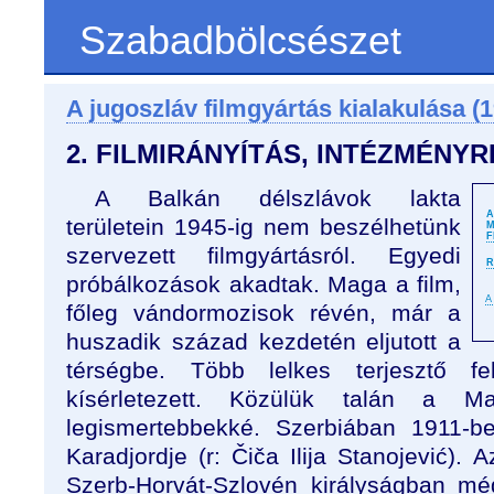
Szabadbölcsészet
A jugoszláv filmgyártás kialakulása (
2. FILMIRÁNYÍTÁS, INTÉZMÉNY
A Balkán délszlávok lakta
A
területein 1945-ig nem beszélhetünk
M
F
szervezett filmgyártásról. Egyedi
R
próbálkozások akadtak. Maga a film,
A
főleg vándormozisok révén, már a
huszadik század kezdetén eljutott a
térségbe. Több lelkes terjesztő fel
kísérletezett. Közülük talán a M
legismertebbekké. Szerbiában 1911-be
Karadjordje (r: Čiča Ilija Stanojević). 
Szerb-Horvát-Szlovén királyságban mégs