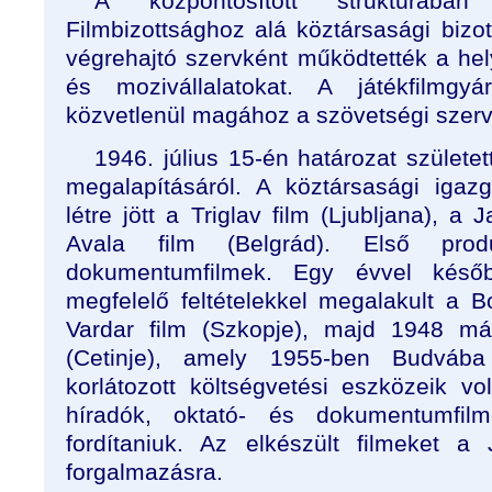
A központosított struktúrába
Filmbizottsághoz alá köztársasági bizo
végrehajtó szervként működtették a hely
és mozivállalatokat. A játékfilmgyá
közvetlenül magához a szövetségi szerv
1946. július 15-én
határozat születet
megalapításáról. A köztársasági igaz
létre jött a Triglav film (Ljubljana), a
Avala film (Belgrád). Első prod
dokumentumfilmek. Egy évvel késő
megfelelő feltételekkel megalakult a B
Vardar film (Szkopje), majd 1948 má
(Cetinje), amely 1955-ben Budvába 
korlátozott költségvetési eszközeik v
híradók, oktató- és dokumentumfilm
fordítaniuk. Az elkészült filmeket a 
forgalmazásra.