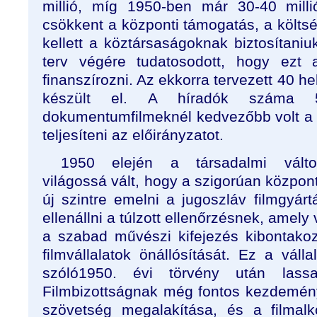
millió, míg 1950-ben már 30-40 milli
csökkent a központi támogatás, a költs
kellett a köztársaságoknak biztosítaniu
terv végére tudatosodott, hogy ezt 
finanszírozni. Az ekkorra tervezett 40 he
készült el. A híradók száma 
dokumentumfilmeknél kedvezőbb volt a he
teljesíteni az előirányzatot.
1950 elején a társadalmi válto
világossá vált, hogy a szigorúan központ
új szintre emelni a jugoszláv filmgyárt
ellenállni a túlzott ellenőrzésnek, amely
a szabad művészi kifejezés kibontakozá
filmvállalatok önállósítását. Ez a váll
szóló1950. évi törvény után lass
Filmbizottságnak még fontos kezdemén
szövetség megalakítása, és a filmal