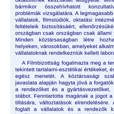
bármikor összehívhatott konzultatí
problémák vizsgálatára. A legmagasabb ál
vállalatok, filmstúdiók, oktatási intézm
feltételeik biztosításáért, ellenőrzésük
országban csak országban csak állami
Minden köztársaságban létre hozhat
helyeken, városokban, amelyeket alkalm
vállalatoknak rendelkezniük kellett labo
A Filmbizottság fogalmazta meg a te
tekintett tartalami-esztétikai értékeket, 
egész menetét. A köztársasági sza
javaslata alapján hagyta jóvá a forgatók
a rendezőket és a gyártásvezetőket,
stábot. Fenntartotta magának a jogot a
tiltására, változtatások elrendelésére.
foglalt a vállalatok és a rendezők k