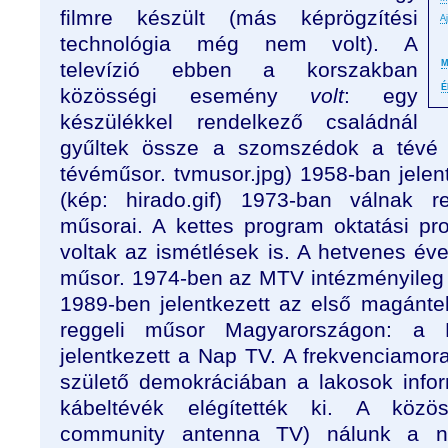
filmre készült (más képrögzítési
A
technológia még nem volt). A
televízió ebben a korszakban
M
É
közösségi esemény
volt
: egy
készülékkel rendelkező családnál
gyűltek össze a szomszédok a tévé n
tévéműsor. tvmusor.jpg) 1958-ban jelen
(kép: hirado.gif) 1973-ban válnak 
műsorai. A kettes program oktatási pro
voltak az ismétlések is. A hetvenes év
műsor. 1974-ben az MTV intézményileg l
1989-ben jelentkezett az első magánte
reggeli műsor Magyarországon: a 
jelentkezett a Nap TV. A frekvenciamor
születő demokráciában a lakosok infor
kábeltévék elégítették ki. A közö
community antenna TV) nálunk a ny