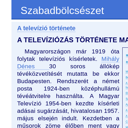
Szabadbölcsészet
A televízió története
A TELEVÍZIÓZÁS TÖRTÉNETE 
Magyarországon már 1919 óta
M
folytak televíziós kísérletek.
Mihály
R
Dénes
30 soros állókép
tévéközvetítését mutatta be ekkor
M
B
Budapesten. Rendszerét a német
A
posta 1924-ben középhullámú
f
E
tévéátvitelre használta. A Magyar
S
Televízió 1954-ben kezdte kísérleti
A
adásai sugárzását, hivatalosan 1957.
A 
A 
május elsején indult. Kezdetben a
C
műsorok zöme élőben ment vagy
M