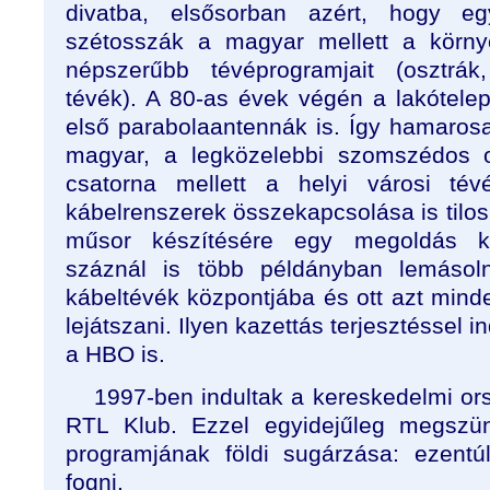
divatba, elsősorban azért, hogy e
szétosszák a magyar mellett a körny
népszerűbb tévéprogramjait (osztrák
tévék). A 80-as évek végén a lakótel
első parabolaantennák is. Így hamarosa
magyar, a legközelebbi szomszédos 
csatorna mellett a helyi városi té
kábelrenszerek összekapcsolása is tilos 
műsor készítésére egy megoldás kín
száznál is több példányban lemásoln
kábeltévék központjába és ott azt minde
lejátszani. Ilyen kazettás terjesztéssel i
a HBO is.
1997-ben indultak a kereskedelmi or
RTL Klub. Ezzel egyidejűleg megszün
programjának földi sugárzása: ezentú
fogni.